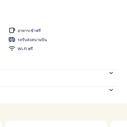
่ายน้ำส่วนตัว (Cozy) | เครื่องนอนระดับพรีเมียม, มินิบาร์, ตู้นิรภัยในห้องพัก, เตา
อาหารเช้าฟรี
รถรับส่งสนามบิน
Wi-Fi ฟรี