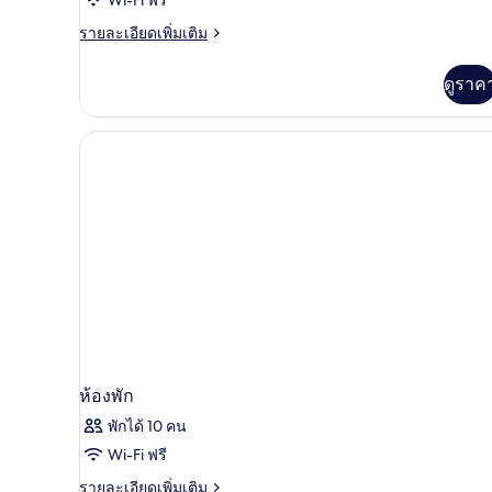
Garden
ราย
รายละเอียดเพิ่มเติม
View
ละเอียด
and
เพิ่ม
ดูราค
เติม
Private
เกี่ยว
Pool
กับ
Two
Bedroom
Villa
with
Garden
View
and
Private
Pool
ห้องพัก
พักได้ 10 คน
Wi-Fi ฟรี
ราย
รายละเอียดเพิ่มเติม