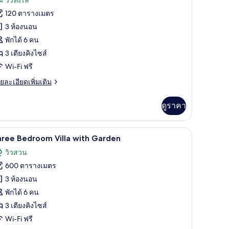
าย
้งหมด
120 ตารางเมตร
ำ
อง
วน
3 ห้องนอน
hree
พักได้ 6 คน
inesse)
edroom
3 เตียงคิงไซส์
lla
Wi-Fi ฟรี
aldera
ย
ยละเอียดเพิ่มเติม
iew
เอียด
่ม
ดูราคา
ิม
่ยว
ตารีด/โต๊ะรีดผ้า
เล/มหาสมุทร
Three Bedroom Villa with Garden | เครื่องนอนระด
ิด
12
ree
hree Bedroom Villa with Garden
edroom
าพถ่าย
วิวสวน
lla
้งหมด
ldera
600 ตารางเมตร
ew
อง
3 ห้องนอน
hree
พักได้ 6 คน
edroom
3 เตียงคิงไซส์
lla
Wi-Fi ฟรี
ith