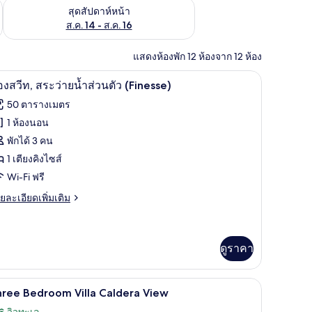
้ ส.ค. 7 - ส.ค. 9
ตรวจสอบจำนวนห้องพักว่างในสุดสัปดาห์หน้า ส.ค. 14 - ส.ค. 16
สุดสัปดาห์หน้า
ส.ค. 14 - ส.ค. 16
แสดงห้องพัก 12 ห้องจาก 12 ห้อง
| เครื่องนอนระดับพรีเมียม, มินิบาร์, ตู้นิรภัยในห้องพัก, เตารีด/โต๊ะรีดผ้า
ห้องสวีท, สระว่ายน้ำส่วนตัว (Finesse) | เครื่องนอ
ิด
8
องสวีท, สระว่ายน้ำส่วนตัว (Finesse)
าพถ่าย
50 ตารางเมตร
้งหมด
1 ห้องนอน
อง
พักได้ 3 คน
อง
1 เตียงคิงไซส์
Wi-Fi ฟรี
ีท,
ย
ยละเอียดเพิ่มเติม
ระ
เอียด
าย
่ม
ิม
ำ
่ยว
ดูราคา
่วน
อง
ว
์, ตู้นิรภัยในห้องพัก, เตารีด/โต๊ะรีดผ้า
Three Bedroom Villa Caldera View | เครื่องนอนระ
ิด
14
hree Bedroom Villa Caldera View
Finesse)
าพถ่าย
ะ
วิวทะเล