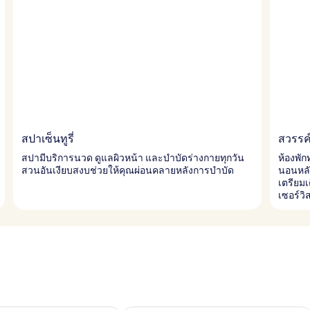
สปาเซ็นทูรี่
สวรรค
สปามีบริการนวด ดูแลผิวหน้า และบำบัดร่างกายทุกวัน
ห้องพัก
สวนอันเงียบสงบช่วยให้คุณผ่อนคลายหลังการบำบัด
นอนหลั
เตรียมเ
เซอร์ว