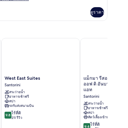
เอียด
่ม
ดูราคา
ิม
่ยว
อง
West East Suites
แม็กมา รีสอร์ต ซานโตริ
West
แม็
West East Suites
แม็กมา รีสอร์ต ซานโตร
East
กมา
ออฟ ดิ อันบาวด์ คอลเ
Santorini
Suites
รี
แอท
สระว่ายน้ำ
Santorini
สอร์ต
Santorini
อาหารเช้าฟรี
ซาน
สปา
โต
สระว่ายน้ำ
รถรับส่งสนามบิน
รินี,
อาหารเช้าฟรี
9.8
ไร้ที่ติ
สปา
พาร์
9.8
สัตว์เลี้ยงเข้าพักได้
จาก
211 รีวิว
ท
10,
ออฟ
9.4
ไร้ที่ติ
9.4