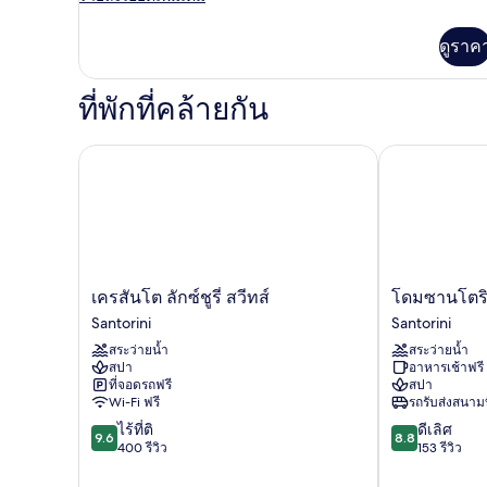
ละเอียด
เพิ่ม
ดูราค
เติม
เกี่ยว
กับ
ที่พักที่คล้ายกัน
ห้อง
พัก
เครสันโต ลักซ์ชูรี่ สวีทส์
โดมซานโตรินี
เค
โดม
เครสันโต ลักซ์ชูรี่ สวีทส์
โดมซานโตริ
รสัน
ซาน
Santorini
Santorini
โต
โต
สระว่ายน้ำ
สระว่ายน้ำ
ลัก
ริ
สปา
อาหารเช้าฟรี
ซ์
นี
ที่จอดรถฟรี
สปา
ชู
รี
Wi-Fi ฟรี
รถรับส่งสนาม
รี่
สอร์ท
9.6
8.8
ไร้ที่ติ
ดีเลิศ
สวี
แอนด์
9.6
8.8
จาก
จาก
400 รีวิว
153 รีวิว
ทส์
สปา
10,
10,
Santorini
Santorini