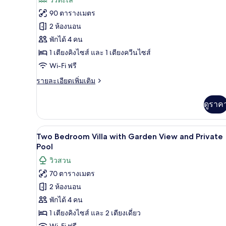
ท,
ทั้งหมด
สระ
90 ตารางเมตร
ว่าย
ของ
2 ห้องนอน
น้ำ
ส่วน
ห้อง
พักได้ 4 คน
ตัว
1 เตียงคิงไซส์ และ 1 เตียงควีนไซส์
สวีท,
(Cozy)
Wi-Fi ฟรี
สระ
ราย
รายละเอียดเพิ่มเติม
ว่าย
ละเอียด
น้ำ
เพิ่ม
ดูราค
เติม
ส่วน
เกี่ยว
กับ
ตัว
Two Bedroom Villa with Garden V
เปิด
5
ห้อง
Two Bedroom Villa with Garden View and Private
(Fabulous)
สวี
ภาพถ่าย
Pool
ท,
ทั้งหมด
วิวสวน
สระ
ว่าย
70 ตารางเมตร
ของ
น้ำ
2 ห้องนอน
Two
ส่วน
ตัว
Bedroom
พักได้ 4 คน
(Fabulous)
Villa
1 เตียงคิงไซส์ และ 2 เตียงเดี่ยว
with
Wi-Fi ฟรี