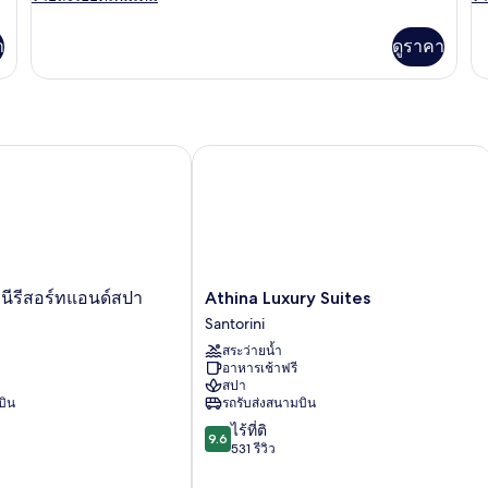
ละเอียด
ละ
เพิ่ม
เพิ
า
ดูราคา
เติม
เต
เกี่ยว
เกี
กับ
กับ
ห้อง
ห้
พัก
พัก
Athina Luxury Suites
รีสอร์ทแอนด์สปา
Athina
นีรีสอร์ทแอนด์สปา
Athina Luxury Suites
Luxury
Santorini
Suites
สระว่ายน้ำ
Santorini
อาหารเช้าฟรี
สปา
บิน
รถรับส่งสนามบิน
9.6
ไร้ที่ติ
9.6
จาก
531 รีวิว
10,