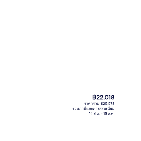
ทรีทเมนท์ดูแลผิว, ทรีทเมนท์ดูแลผิวหน้
อเตอร์ - ผู้ส่งคือ Savvy Escapes
ราคา
฿22,018
ปัจจุบัน
ราคารวม ฿25,578
฿22,018
รวมภาษีและค่าธรรมเนียม
าสไตล์อังกฤษเต็มรูปแบบ ทุกวัน
เอ็กเซกคิวทีฟวิลล่า, 2 ห้องนอน | บริเวณน
14 ส.ค. - 15 ส.ค.