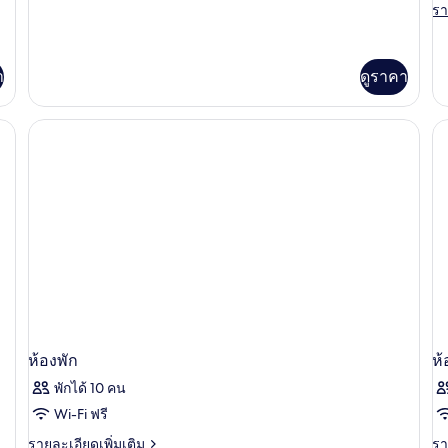
ละเอียด
รา
รา
ทีฟ
G
เพิ่ม
ละ
เติม
วิลล่า,
เพิ
เกี่ยว
เต
2
กับ
า
ดูราคา
เกี
เอ็ก
ห้อง
กับ
เซก
Th
นอน
คิว
B
ทีฟ
Vi
วิลล่า,
wi
2
G
ห้อง
นอน
ห้องพัก
ห้
พักได้ 10 คน
Wi-Fi ฟรี
ราย
รา
รายละเอียดเพิ่มเติม
รา