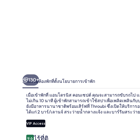
รนิส
คอน
เซ
ปต์
130+
ภาพรวม
ห้องพัก
ที่ตั้ง
นโยบายการเข้าพัก
เมื่อเข้าพักที่ แอนโดรนิส คอนเซปต์ คุณจะสามารถขับรถไป 
ไม่เกิน 10 นาที ผู้เข้าพักสามารถเข้าใช้สปาเพื่อเพลิดเพลินกั
ยังมีอาหารนานาชาติพร้อมเสิร์ฟที่ Throubi ซึ่งเปิดให้บริก
ได้แก่ 2 บาร์/เลานจ์ สระว่ายน้ำกลางแจ้ง และบาร์ริมสระว่าย
VIP Access
รีวิว
ไร้ที่ติ
9.6