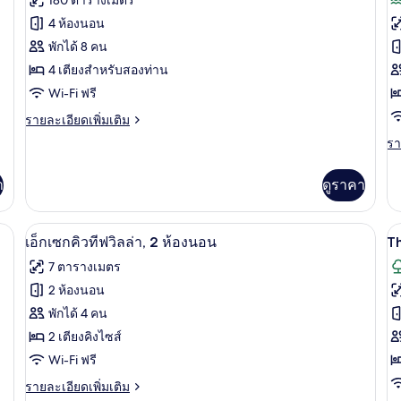
Allure)
ท,
ว่
ทั้งหมด
ทั
สระ
4 ห้องนอน
น้
ว่าย
ของ
ข
ส่
พักได้ 8 คน
น้ำ
ตัว
T
ส่วน
วิลล่า
4 เตียงสำหรับสองท่าน
(F
ตัว
B
Wi-Fi ฟรี
(Wet
Vi
Allure)
ราย
รายละเอียดเพิ่มเติม
C
ละเอียด
รา
รา
V
เพิ่ม
ละ
เติม
เพิ
เกี่ยว
า
ดูราคา
เต
กับ
เกี
วิลล่า
กับ
iew and Private Pool | เครื่องนอนระดับพรีเมียม, มินิบาร์, ตู้นิรภัยในห้องพัก, เ
เอ็กเซกคิวทีฟวิลล่า, 2 ห้องนอน | วิวทะ
เปิด
เป
18
Th
เอ็กเซกคิวทีฟวิลล่า, 2 ห้องนอน
T
B
ภาพถ่าย
ภ
7 ตารางเมตร
Vi
ทั้งหมด
ทั
Ca
2 ห้องนอน
Vi
ของ
ข
พักได้ 4 คน
T
เอ็ก
2 เตียงคิงไซส์
B
Wi-Fi ฟรี
เซก
Vi
ราย
รายละเอียดเพิ่มเติม
คิว
w