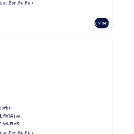
ย
ยละเอียดเพิ่มเติม
arden
เอียด
่ม
ิม
ดูราคา
่ยว
ree
edroom
lla
th
arden
องพัก
พักได้ 1 คน
Wi-Fi ฟรี
ย
ยละเอียดเพิ่มเติม