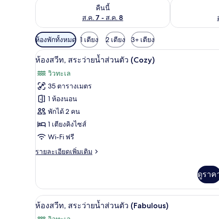
ตรวจสอบจำนวนห้องพักว่างในคืนนี้ ส.ค. 7 - ส.ค. 8
ตรวจสอบจำนวนห้
คืนนี้
ส.ค. 7 - ส.ค. 8
ตัว
ห้องพักทั้งหมด
1 เตียง
2 เตียง
3+ เตียง
กรอง
ห้องสวีท, สระว่ายน้ำส่วนตัว (Coz
เปิด
7
ห้องสวีท, สระว่ายน้ำส่วนตัว (Cozy)
ที่
ภาพถ่าย
มี
วิวทะเล
ทั้งหมด
ให้
35 ตารางเมตร
ของ
สำหรับ
1 ห้องนอน
ห้อง
ห้อง
พักได้ 2 คน
พัก
1 เตียงคิงไซส์
สวีท,
Wi-Fi ฟรี
สระ
ราย
รายละเอียดเพิ่มเติม
ว่าย
ละเอียด
น้ำ
เพิ่ม
ดูราค
เติม
ส่วน
เกี่ยว
กับ
ตัว
ห้องสวีท, สระว่ายน้ำส่วนตัว (Fab
เปิด
13
ห้อง
ห้องสวีท, สระว่ายน้ำส่วนตัว (Fabulous)
(Cozy)
สวี
ภาพถ่าย
วิวทะเล