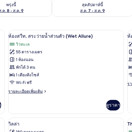
องพักว่างในพรุ่งนี้ ส.ค. 8 - ส.ค. 9
ตรวจสอบจำนวนห้องพักว่างในสุดสัปดาห์นี
พรุ่งนี้
สุดสัปดาห์นี้
ส.ค. 8 - ส.ค. 9
ส.ค. 7 - ส.ค. 9
y) | เครื่องนอนระดับพรีเมียม, มินิบาร์, ตู้นิรภัยในห้องพัก, เตารีด/โต๊ะรีดผ้า
ห้องสวีท, สระว่ายน้ำส่วนตัว (Wet Allure) 
เปิด
เป
7
ห้องสวีท, สระว่ายน้ำส่วนตัว (Wet Allure)
ห้
ภาพถ่าย
ภ
วิวทะเล
ทั้งหมด
ทั
55 ตารางเมตร
ของ
ข
1 ห้องนอน
ห้อง
พักได้ 3 คน
ห้
1 เตียงคิงไซส์
สวีท,
สว
Wi-Fi ฟรี
รา
รา
สระ
ส
ละ
ราย
รายละเอียดเพิ่มเติม
ว่าย
ว่
เพิ
ละเอียด
เต
น้ำ
น้
เพิ่ม
เกี
า
ดูราคา
เติม
ส่วน
ส
กับ
เกี่ยว
ห้
กับ
ตัว
ตั
ulous) | เครื่องนอนระดับพรีเมียม, มินิบาร์, ตู้นิรภัยในห้องพัก, เตารีด/โต๊ะรีดผ้า
วิลล่า | เครื่องนอนระดับพรีเมียม, มินิบาร
สวี
เปิด
เป
13
ห้อง
วิลล่า
T
ท,
(Wet
(
สวี
ภาพถ่าย
ภ
สร
180 ตารางเมตร