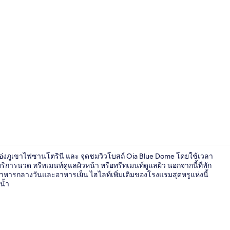
วิดีโอจากครีเ
แอ่งภูเขาไฟซานโตรินี และ จุดชมวิวโบสถ์ Oia Blue Dome โดยใช้เวลา
บบริการนวด ทรีทเมนท์ดูแลผิวหน้า หรือทรีทเมนท์ดูแลผิว นอกจากนี้ที่พัก
ารอาหารกลางวันและอาหารเย็น ไฮไลท์เพิ่มเติมของโรงแรมสุดหรูแห่งนี้
น้ำ
รวมอาหารเช้