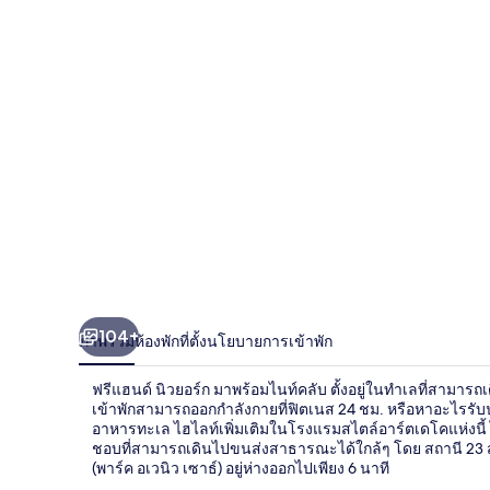
นิวยอร์ก
104+
ภาพรวม
ห้องพัก
ที่ตั้ง
นโยบายการเข้าพัก
ฟรีแฮนด์ นิวยอร์ก มาพร้อมไนท์คลับ ตั้งอยู่ในทำเลที่สามารถ
เข้าพักสามารถออกกำลังกายที่ฟิตเนส 24 ชม. หรือหาอะไรรับ
อาหารทะเล ไฮไลท์เพิ่มเติมในโรงแรมสไตล์อาร์ตเดโคแห่งนี้ ไ
ชอบที่สามารถเดินไปขนส่งสาธารณะได้ใกล้ๆ โดย สถานี 23 สตรี
(พาร์ค อเวนิว เซาธ์) อยู่ห่างออกไปเพียง 6 นาที