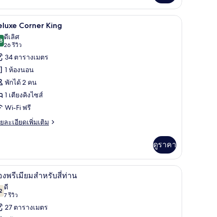
่ยว
ียง
๊ะรีดผ้า, Wi-Fi ฟรี
ตู้นิรภัยในห้องพัก, โต๊ะทำงาน, เตารีด/โต๊ะรีดผ้า
ิด
5
อง
luxe Corner King
เมียม,
าพถ่าย
ดีเลิศ
ียง
8
8.8 จาก 10
(26
26 รีวิว
้งหมด
ีน
รีวิว)
34 ตารางเมตร
ส์
อง
1 ห้องนอน
eluxe
ียง
พักได้ 2 คน
orner
1 เตียงคิงไซส์
ing
Wi-Fi ฟรี
ย
ยละเอียดเพิ่มเติม
เอียด
่ม
ดูราคา
ิม
่ยว
๊ะรีดผ้า, Wi-Fi ฟรี
ตู้นิรภัยในห้องพัก, โต๊ะทำงาน, เตารีด/โต๊ะรีดผ้า
ิด
5
luxe
องพรีเมียมสำหรับสี่ท่าน
rner
าพถ่าย
ดี
ng
2
7.2 จาก 10
(7
7 รีวิว
้งหมด
รีวิว)
27 ตารางเมตร
อง