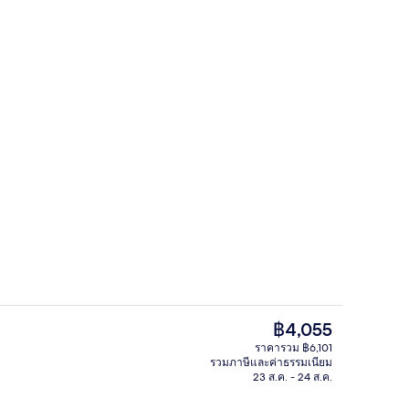
บริเวณนั่งเล่นที่ล็อบบี้
อเตอร์ - ผู้ส่งคือ lana__creator
ราคา
฿4,055
ปัจจุบัน
ราคารวม ฿6,101
฿4,055
รวมภาษีและค่าธรรมเนียม
์, บาร์บนดาดฟ้า, บาร์ค็อกเทล
3 บาร์/เลานจ์, บาร์บนดาดฟ้า, บาร์ค็อก
23 ส.ค. - 24 ส.ค.