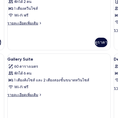
พักได้ 2 คน
Deluxe
ห้
1 เตียงควีนไซส์
Queen
พร
Wi-Fi ฟรี
ส
ราย
รายละเอียดเพิ่มเติม
ละเอียด
สี่
รา
รา
เพิ่ม
ละ
ท
เติม
เพิ
เกี่ยว
า
ดูราคา
เต
กับ
เกี
Deluxe
กับ
มสะดวกในห้องพัก
Queen
ตู้นิรภัยในห้องพัก, โต๊ะทำงาน, เตารีด/โต
เปิด
เป
5
ห้
Gallery Suite
D
พร
ภาพถ่าย
ภ
60 ตารางเมตร
สำ
ทั้งหมด
ทั
สี่
พักได้ 6 คน
ท่
ของ
ข
1 เตียงคิงไซส์ และ 2 เตียงสองชั้นขนาดทวินไซส์
Gallery
D
Wi-Fi ฟรี
รา
รา
Suite
C
ละ
ราย
รายละเอียดเพิ่มเติม
เพิ
K
ละเอียด
เต
เพิ่ม
R
เกี
เติม
กับ
เกี่ยว
De