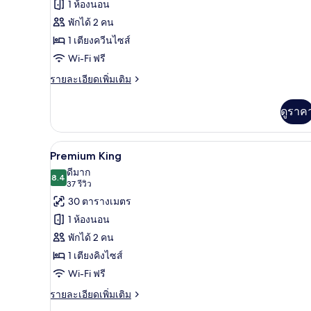
1 ห้องนอน
ห้อง
พักได้ 2 คน
คอมฟอร์ท,
1 เตียงควีนไซส์
เตียง
Wi-Fi ฟรี
ควีน
ราย
รายละเอียดเพิ่มเติม
ละเอียด
ไซส์
เพิ่ม
ดูราค
1
เติม
เกี่ยว
เตียง
กับ
Premium King | สิ่งอำนวยควา
เปิด
4
ห้อง
Premium King
คอมฟอร์ท,
ภาพถ่าย
ดีมาก
เตียง
8.4
8.4 จาก 10
(37
37 รีวิว
ทั้งหมด
ควีน
รีวิว)
30 ตารางเมตร
ไซส์
ของ
1
1 ห้องนอน
Premium
เตียง
พักได้ 2 คน
King
1 เตียงคิงไซส์
Wi-Fi ฟรี
ราย
รายละเอียดเพิ่มเติม
ละเอียด