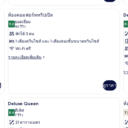
เกี่ยว
เกี
เต
กับ
กับ
ตารีด/โต๊ะรีดผ้า, Wi-Fi ฟรี
ตู้นิรภัยในห้องพัก, โต๊ะทำงาน, เตารีด/โต
เปิด
เป
7
King
ห้
ห้องคอมฟอร์ททริปเปิล
De
พรี
ภาพถ่าย
ภ
ยอดเยี่ยม
9.2
เต
8.
9.2 จาก 10
(40
40 รีวิว
ทั้งหมด
ทั
คว
รีวิว)
พักได้ 3 คน
ไซ
ของ
ข
1
1 เตียงควีนไซส์ และ 1 เตียงสองชั้นขนาดทวินไซส์
D
เต
ห้อง
Wi-Fi ฟรี
C
คอมฟอร์ท
ราย
รายละเอียดเพิ่มเติม
K
ทริปเปิล
ละเอียด
เพิ่ม
รา
รา
เติม
ละ
เกี่ยว
เพิ
กับ
า
ดูราคา
เต
ห้อง
เกี
คอมฟอร์ท
กับ
ทริปเปิล
ตารีด/โต๊ะรีดผ้า, Wi-Fi ฟรี
ตู้นิรภัยในห้องพัก, โต๊ะทำงาน, เตารีด/โต
เปิด
เป
5
De
Deluxe Queen
ห้
Co
ภาพถ่าย
ภ
ดีเลิศ
8.6
Ki
7.
8.6 จาก 10
(7
7 รีวิว
ทั้งหมด
ทั
รีวิว)
21 ตารางเมตร
ของ
ข