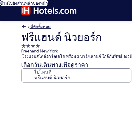
ข้ามไปยังส่วนหลักของหน้า
ดูที่พักทั้งหมด
ฟรีแฮนด์ นิวยอร์ก
ที่พัก
Freehand New York
4.0
โรงแรมสไตล์อาร์ตเดโค พร้อม 3 บาร์/เลานจ์ ใกล้กับฟิฟธ์ อเวน
ดาว
เลือกวันเดินทางเพื่อดูราคา
ไปไหนดี
คลัง
ภาพ
ฟรี
แฮนด์