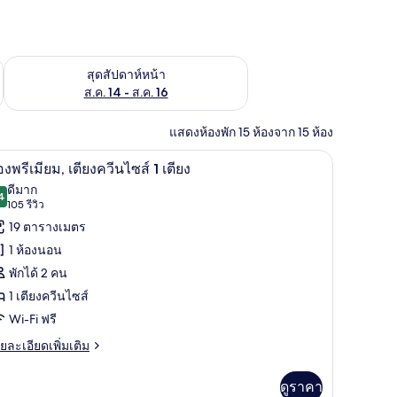
้ ส.ค. 7 - ส.ค. 9
ตรวจสอบจำนวนห้องพักว่างในสุดสัปดาห์หน้า ส.ค. 14 - ส.ค. 16
สุดสัปดาห์หน้า
ส.ค. 14 - ส.ค. 16
แสดงห้องพัก 15 ห้องจาก 15 ห้อง
๊ะรีดผ้า, Wi-Fi ฟรี
ตู้นิรภัยในห้องพัก, โต๊ะทำงาน, เตารีด/โต๊ะรีดผ้า
ิด
4
องพรีเมียม, เตียงควีนไซส์ 1 เตียง
าพถ่าย
ดีมาก
4
8.4 จาก 10
(105
105 รีวิว
้งหมด
รีวิว)
19 ตารางเมตร
อง
1 ห้องนอน
อง
พักได้ 2 คน
ีเมียม,
1 เตียงควีนไซส์
ียง
Wi-Fi ฟรี
วีน
ย
ยละเอียดเพิ่มเติม
เอียด
ส์
่ม
ดูราคา
ิม