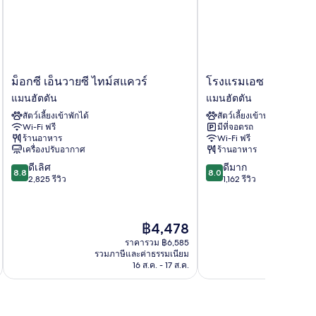
ม็
โรง
ม็อกซี เอ็นวายซี ไทม์สแควร์
โรงแรมเอซ นิวยอร์ก
อกซี
แรม
แมนฮัตตัน
แมนฮัตตัน
เอ็น
เอซ
สัตว์เลี้ยงเข้าพักได้
สัตว์เลี้ยงเข้าพักได้
วาย
นิวยอร์ก
Wi-Fi ฟรี
มีที่จอดรถ
ซี
แมน
ร้านอาหาร
Wi-Fi ฟรี
ไทม์ส
ฮัต
เครื่องปรับอากาศ
ร้านอาหาร
แคว
ตัน
8.8
8.0
ดีเลิศ
ดีมาก
ร์
8.8
8.0
จาก
จาก
2,825 รีวิว
1,162 รีวิว
แมน
10,
10,
ฮัต
ดี
ดี
ตัน
เลิศ,
มาก,
ราคา
฿4,478
2,825
1,162
ปัจจุบัน
รีวิว
รีวิว
ราคารวม ฿6,585
คือ
รวมภาษีและค่าธรรมเนียม
รวมภาษ
฿4,478
16 ส.ค. - 17 ส.ค.