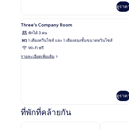
เพิ่ม
ดูราค
เติม
เกี่ยว
กับ
ตู้นิรภัยในห้องพัก, โต๊ะทำงาน, เ
เปิด
5
Premium
Three's Company Room
King
ภาพถ่าย
พักได้ 3 คน
ทั้งหมด
1 เตียงควีนไซส์ และ 1 เตียงสองชั้นขนาดทวินไซส์
ของ
Wi-Fi ฟรี
Three's
ราย
รายละเอียดเพิ่มเติม
Company
ละเอียด
เพิ่ม
Room
เติม
เกี่ยว
กับ
Three's
Company
ดูราค
Room
ที่พักที่คล้ายกัน
เดอะเล็กซ์ NYC
ไฮแอท เพลส นิ