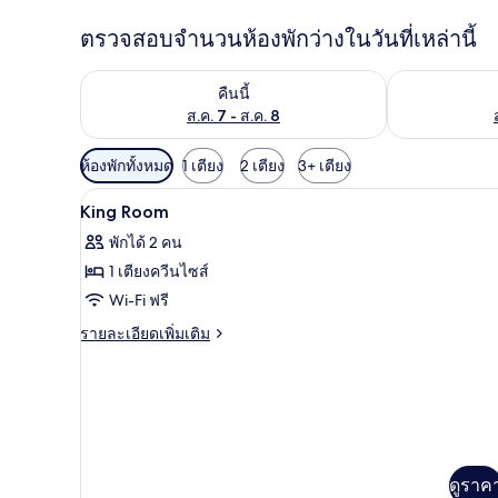
ตรวจสอบจำนวนห้องพักว่างในวันที่เหล่านี้
ตรวจสอบจำนวนห้องพักว่างในคืนนี้ ส.ค. 7 - ส.ค. 8
ตรวจสอบจำนวนห้
คืนนี้
ส.ค. 7 - ส.ค. 8
ตัว
ห้องพักทั้งหมด
1 เตียง
2 เตียง
3+ เตียง
กรอง
ตู้นิรภัยในห้องพัก, โต๊ะทำงาน, เ
เปิด
4
King Room
ที่
ภาพถ่าย
มี
พักได้ 2 คน
ทั้งหมด
ให้
1 เตียงควีนไซส์
ของ
สำหรับ
Wi-Fi ฟรี
ห้อง
King
ราย
รายละเอียดเพิ่มเติม
Room
ละเอียด
พัก
เพิ่ม
เติม
เกี่ยว
กับ
King
Room
ดูราค