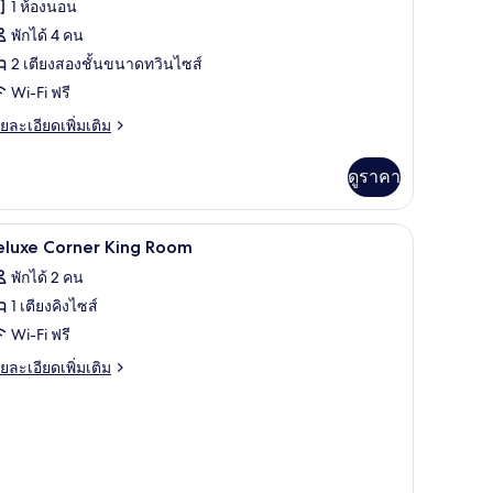
1 ห้องนอน
อง
พักได้ 4 คน
ีเมียม
2 เตียงสองชั้นขนาดทวินไซส์
ำหรับ
Wi-Fi ฟรี
ย
ยละเอียดเพิ่มเติม
เอียด
่าน
่ม
ดูราคา
ิม
่ยว
๊ะรีดผ้า, Wi-Fi ฟรี
ตู้นิรภัยในห้องพัก, โต๊ะทำงาน, เตารีด/โต๊ะรีดผ้า
ิด
3
อง
eluxe Corner King Room
ีเมียม
าพถ่าย
พักได้ 2 คน
หรับ
้งหมด
1 เตียงคิงไซส์
าน
อง
Wi-Fi ฟรี
eluxe
ย
ยละเอียดเพิ่มเติม
orner
เอียด
่ม
ing
ิม
oom
่ยว
luxe