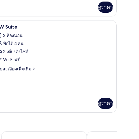
rner
ดูราคา
ng
oom
๊ะรีดผ้า, Wi-Fi ฟรี
ฝักบัว, ของใช้ในห้องน้ำระดับพรีเมียม, ไดร์เป่าผ
ิด
5
W Suite
าพถ่าย
2 ห้องนอน
้งหมด
พักได้ 4 คน
อง
2 เตียงคิงไซส์
W
Wi-Fi ฟรี
uite
ย
ยละเอียดเพิ่มเติม
เอียด
่ม
ิม
่ยว
W
ดูราคา
ite
lsea
ม็อกซี เอ็นวายซี ไทม์สแควร์
โรงแรมเอซ นิวยอร์ก