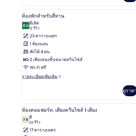
ตู้นิรภัยในห้องพัก, โต๊ะทำงาน, เ
เปิด
4
ห้องพักสำหรับสี่ท่าน
ภาพถ่าย
ดีเลิศ
8.6
8.6 จาก 10
(12
12 รีวิว
ทั้งหมด
รีวิว)
23 ตารางเมตร
ของ
1 ห้องนอน
ห้อง
พักได้ 4 คน
พัก
2 เตียงสองชั้นขนาดทวินไซส์
สำหรับ
Wi-Fi ฟรี
สี่
ราย
รายละเอียดเพิ่มเติม
ละเอียด
ท่าน
เพิ่ม
ดูราค
เติม
เกี่ยว
กับ
ตู้นิรภัยในห้องพัก, โต๊ะทำงาน, เ
เปิด
4
ห้อง
ห้องคอมฟอร์ท, เตียงควีนไซส์ 1 เตียง
พัก
ภาพถ่าย
ดี
สำหรับ
7.8
7.8 จาก 10
(26
26 รีวิว
ทั้งหมด
สี่
รีวิว)
17 ตารางเมตร
ท่าน
ของ