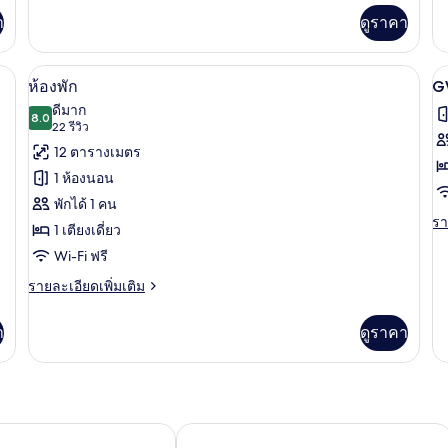
กับ
Co
Gallery
า
ดูราคา
Ki
Suite
R
ตารีด/โต๊ะรีดผ้า, Wi-Fi ฟรี
ตู้นิรภัยในห้องพัก, โต๊ะทำงาน, เตารีด/โต
เปิด
เป
4
ห้องพัก
G
ภาพถ่าย
ภ
ดีมาก
8.0
8.0 จาก 10
(22
22 รีวิว
ทั้งหมด
ทั
รีวิว)
12 ตารางเมตร
ของ
ข
1 ห้องนอน
G
ห้อง
พักได้ 1 คน
S
พัก
รา
รา
1 เตียงเดี่ยว
ละ
Wi-Fi ฟรี
เพิ
เต
ราย
รายละเอียดเพิ่มเติม
เกี
ละเอียด
กับ
เพิ่ม
G
า
ดูราคา
เติม
Su
เกี่ยว
กับ
ห้อง
พัก
วยอร์ก / เชลซี
Motto โดย Hilton New York City Che