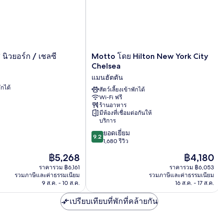
Motto
นิวยอร์ก / เชลซี
Motto โดย Hilton New York City
โดย
Chelsea
Hilton
แมนฮัตตัน
New
ักได้
York
สัตว์เลี้ยงเข้าพักได้
Wi-Fi ฟรี
City
ร้านอาหาร
Chelsea
มีห้องที่เชื่อมต่อกันให้
แมน
บริการ
ฮัต
9.2
ยอดเยี่ยม
ตัน
9.2
จาก
1,680 รีวิว
10,
ราคา
ราคา
฿5,268
฿4,180
ยอด
ปัจจุบัน
ปัจจุบัน
เยี่ยม,
ราคารวม ฿6,161
ราคารวม ฿6,053
คือ
คือ
รวมภาษีและค่าธรรมเนียม
รวมภาษีและค่าธรรมเนียม
1,680
฿5,268
฿4,180
9 ส.ค. - 10 ส.ค.
16 ส.ค. - 17 ส.ค.
รีวิว
เปรียบเทียบที่พักที่คล้ายกัน