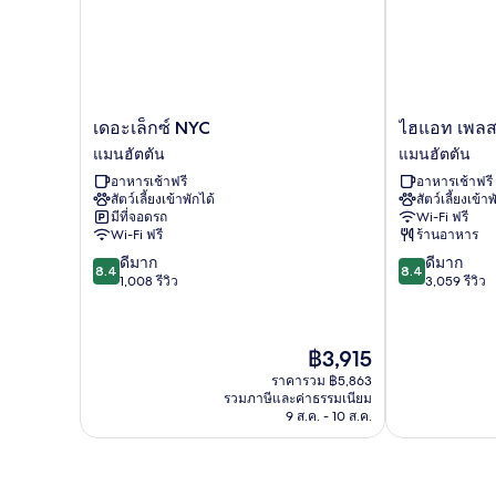
เดอะ
ไฮ
เดอะเล็กซ์ NYC
ไฮแอท เพลส 
เล็ก
แอท
แมนฮัตตัน
แมนฮัตตัน
ซ์
เพลส
อาหารเช้าฟรี
อาหารเช้าฟรี
NYC
นิวยอร์ก
สัตว์เลี้ยงเข้าพักได้
สัตว์เลี้ยงเข้าพ
แมน
/
มีที่จอดรถ
Wi-Fi ฟรี
ฮัต
เชล
Wi-Fi ฟรี
ร้านอาหาร
ตัน
ซี
8.4
8.4
ดีมาก
ดีมาก
แมน
8.4
8.4
จาก
จาก
1,008 รีวิว
3,059 รีวิว
ฮัต
10,
10,
ตัน
ดี
ดี
มาก,
มาก,
ราคา
฿3,915
1,008
3,059
ปัจจุบัน
รีวิว
รีวิว
ราคารวม ฿5,863
คือ
รวมภาษีและค่าธรรมเนียม
฿3,915
9 ส.ค. - 10 ส.ค.