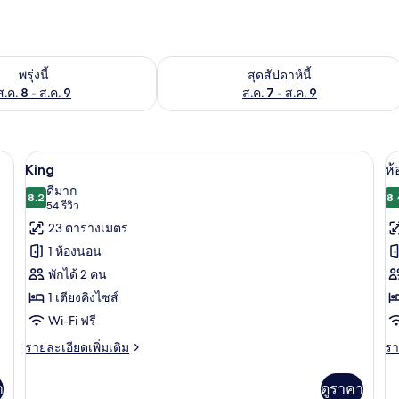
องพักว่างในพรุ่งนี้ ส.ค. 8 - ส.ค. 9
ตรวจสอบจำนวนห้องพักว่างในสุดสัปดาห์นี
พรุ่งนี้
สุดสัปดาห์นี้
ส.ค. 8 - ส.ค. 9
ส.ค. 7 - ส.ค. 9
ตารีด/โต๊ะรีดผ้า, Wi-Fi ฟรี
ตู้นิรภัยในห้องพัก, โต๊ะทำงาน, เตารีด/โต
เปิด
เป
5
King
ห้
ภาพถ่าย
ภ
ดีมาก
8.2
8.
8.2 จาก 10
(54
54 รีวิว
ทั้งหมด
ทั
รีวิว)
23 ตารางเมตร
ของ
ข
1 ห้องนอน
King
ห้
พักได้ 2 คน
พร
1 เตียงคิงไซส์
เต
Wi-Fi ฟรี
ค
ราย
รา
รายละเอียดเพิ่มเติม
รา
ละเอียด
ละ
ไซ
เพิ่ม
เพิ
า
ดูราคา
1
เติม
เต