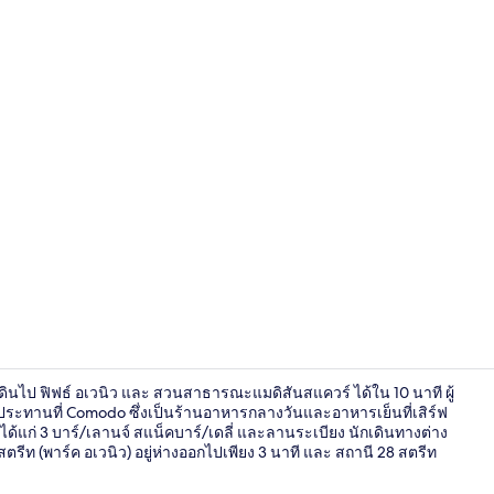
วิดีโอจากครีเ
เดินไป ฟิฟธ์ อเวนิว และ สวนสาธารณะแมดิสันสแควร์ ได้ใน 10 นาที ผู้
ประทานที่ Comodo ซึ่งเป็นร้านอาหารกลางวันและอาหารเย็นที่เสิร์ฟ
ด้แก่ 3 บาร์/เลานจ์ สแน็คบาร์/เดลี่ และลานระเบียง นักเดินทางต่าง
ท (พาร์ค อเวนิว) อยู่ห่างออกไปเพียง 3 นาที และ สถานี 28 สตรีท
3 บาร์/เลานจ