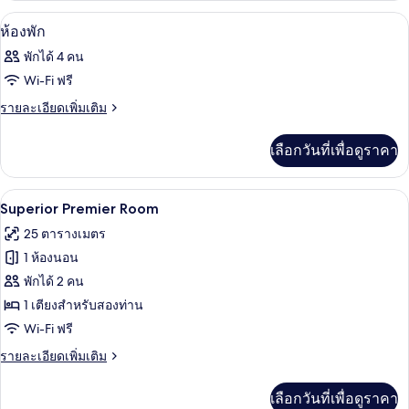
กับ
ตู้นิรภัยในห้องพัก, ผ้าม่านกันแสง, Wi-Fi 
เปิด
3
ห้อง
ห้องพัก
พัก
ภาพถ่าย
พักได้ 4 คน
ทั้งหมด
Wi-Fi ฟรี
ของ
ราย
รายละเอียดเพิ่มเติม
ละเอียด
ห้อง
เพิ่ม
เลือกวันที่เพื่อดูราคา
พัก
เติม
เกี่ยว
กับ
Superior Premier Room | ตู้นิรภัยในห้องพ
เปิด
6
ห้อง
Superior Premier Room
พัก
ภาพถ่าย
25 ตารางเมตร
ทั้งหมด
1 ห้องนอน
ของ
พักได้ 2 คน
Superior
1 เตียงสำหรับสองท่าน
Premier
Wi-Fi ฟรี
Room
ราย
รายละเอียดเพิ่มเติม
ละเอียด
เพิ่ม
เลือกวันที่เพื่อดูราคา
เติม