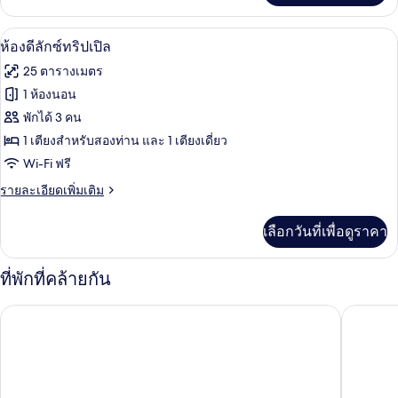
เกี่ยว
กับ
ห้องดีลักซ์ทริปเปิล | ตู้นิรภัยในห้องพัก, 
เปิด
5
Superior
ห้องดีลักซ์ทริปเปิล
Premier
ภาพถ่าย
25 ตารางเมตร
Room
ทั้งหมด
1 ห้องนอน
ของ
พักได้ 3 คน
ห้อง
1 เตียงสำหรับสองท่าน และ 1 เตียงเดี่ยว
Wi-Fi ฟรี
ดี
ราย
รายละเอียดเพิ่มเติม
ลัก
ละเอียด
ซ์
เพิ่ม
เลือกวันที่เพื่อดูราคา
เติม
ทริปเปิล
เกี่ยว
กับ
ที่พักที่คล้ายกัน
ห้อง
ดี
อ.หัวหิน โรงแรมฮาบิแทท
บ้านหยก
ลัก
ซ์
ทริปเปิล