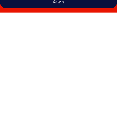
ค้นหา
คลัง
ภาพ
โรง
แรม
บีทู