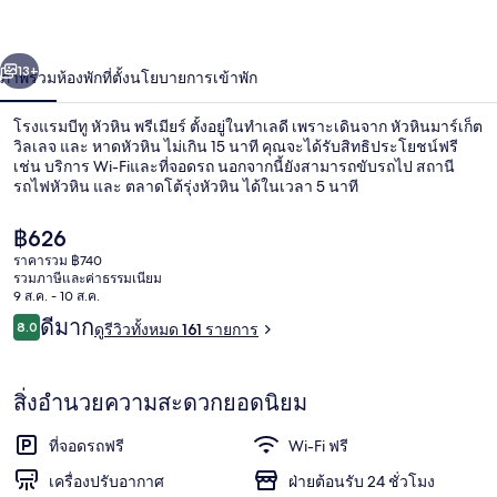
หัวหิน
่อน
ถัดไป
น้า
13+
ภาพรวม
ห้องพัก
ที่ตั้ง
นโยบายการเข้าพัก
พรีเมียร์
โรงแรมบีทู หัวหิน พรีเมียร์ ตั้งอยู่ในทำเลดี เพราะเดินจาก หัวหินมาร์เก็ต
วิลเลจ และ หาดหัวหิน ไม่เกิน 15 นาที คุณจะได้รับสิทธิประโยชน์ฟรี
เช่น บริการ Wi-Fiและที่จอดรถ นอกจากนี้ยังสามารถขับรถไป สถานี
รถไฟหัวหิน และ ตลาดโต้รุ่งหัวหิน ได้ในเวลา 5 นาที
ราคา
฿626
ปัจจุบัน
ราคารวม ฿740
฿626
รวมภาษีและค่าธรรมเนียม
9 ส.ค. - 10 ส.ค.
Superior Premier Room | ตู้นิรภัยในห้องพ
รีวิว
ดีมาก
8.0
ดูรีวิวทั้งหมด 161 รายการ
8.0 จาก 10
สิ่งอำนวยความสะดวกยอดนิยม
ที่จอดรถฟรี
Wi-Fi ฟรี
เครื่องปรับอากาศ
ฝ่ายต้อนรับ 24 ชั่วโมง