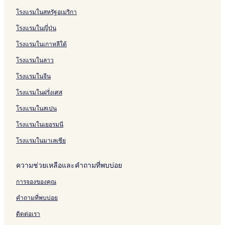
L
e
t
o
t
a
e
H
e
a
d
a
a
C
i
a
J
บ
รั
โรงแรมในสหรัฐอเมริกา
o
s
e
l
H
a
i
r
n
h
s
r
h
s
a
a
N
บ
f
o
l
f
u
c
n
n
s
r
B
a
a
H
n
i
i
T
โรงแรมในญี่ปุ่น
t
r
a
a
h
R
P
i
a
h
H
n
u
L
r
d
h
H
t
n
H
H
e
l
o
H
a
u
c
a
o
a
H
e
โรงแรมในเกาหลีใต้
o
H
d
i
u
s
u
n
o
w
a
h
H
n
k
u
S
t
u
R
n
a
o
s
O
t
a
H
a
i
S
R
a
t
โรงแรมในลาว
e
a
e
H
r
C
n
e
n
i
y
n
a
e
h
a
l
H
s
i
t
a
G
l
H
n
i
s
i
n
โรงแรมในจีน
i
o
n
&
r
o
H
o
B
o
n
d
โรงแรมในฝรั่งเศส
n
r
S
a
l
u
t
e
r
H
a
t
p
p
f
a
e
a
t
o
r
โรงแรมในสเปน
H
a
a
C
H
l
c
t
d
u
c
o
i
a
h
e
H
โรงแรมในเยอรมนี
a
e
u
n
n
f
l
u
H
H
r
d
r
a
โรงแรมในมาเลเซีย
i
o
s
R
o
H
n
t
e
e
n
i
ความช่วยเหลือและคำถามที่พบบ่อย
e
-
s
t
n
l
B
i
C
การจองของคุณ
H
M
d
o
u
G
e
n
คำถามที่พบบ่อย
a
5
n
d
H
c
o
ติดต่อเรา
i
e
m