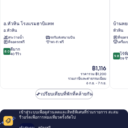
อ.หัวหิน
บ้าน
อ.หัวหิน โรงแรมฮาบิแทท
บ้านหย
โรงแรม
หยก
อ.หัวหิน
หัวหิน
ฮา
มณี
สระว่ายน้ำ
รถรับส่งสนามบิน
ที่จอด
บิ
หัวหิน
ที่จอดรถฟรี
Wi-Fi ฟรี
เครื่อ
แทท
อ.หัวหิน
8.0
ดีมาก
8.0
9.8
ไร้ที่
จาก
40 รีวิว
9.8
จาก
119 รี
10,
10,
ดี
ราคา
฿1,116
ไร้
มาก,
ปัจจุบัน
ที่
ราคารวม ฿1,200
40
คือ
รวมภาษีและค่าธรรมเนียม
ติ,
รีวิว
฿1,116
6 ก.ย. - 7 ก.ย.
119
รีวิว
เปรียบเทียบที่พักที่คล้ายกัน
เข้าสู่ระบบเพื่อดูส่วนลดและสิทธิพิเศษที่ร่วมรายการ สะสม
รีวอร์ดเพื่อการท่องเที่ยวครั้งถัดไป
เข้าสู่ระบบ
สมัครฟรี