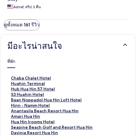
Ashraf, ทริป 3 คืน
ดูทั้งหมด 161 รีวิว
มีอะไรน่าสนใจ
ที่พัก
ลิ
Chaba Chalet Hotel
ง
ลิ
Huahin Terminal
ก์
ง
ลิ
Hub Hua Hin 57 Hotel
ม
ก์
ง
ลิ
S3 Huahin Hotel
า
ม
ก์
ง
ลิ
Baan Noppadol Hua Hin Loft Hotel
ต
า
ม
ก์
ง
ลิ
Hinn - Namm Hotel
ร
ต
า
ม
ก์
ง
ลิ
Anantasila Beach Resort Hua Hin
ฐ
ร
ต
า
ม
ก์
ง
ลิ
Amari Hua Hin
า
ฐ
ร
ต
า
ม
ก์
ง
ลิ
Hua Hin Irooms Hotel
น
า
ฐ
ร
ต
า
ม
ก์
ง
ลิ
Seapine Beach Golf and Resort Hua Hin
สำ
น
า
ฐ
ร
ต
า
ม
ก์
ง
ลิ
Davinia Resort Hua Hin