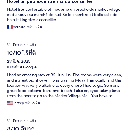
Hotel un peu excentré mais a conseiller
Hotel tres confortable et moderne un proche du market village
et du nouveau marché de nuit.Belle chambre et belle salle de
bain lit king size.a conseiller
bernard, ทริป 3 คืน
รีวิวที่ตรวจสอบแล้ว
10/10 ไร้ที่ติ
29 มี.ค. 2025
แปลด้วย Google
I had an amazing stay at B2 Hua Hin. The rooms were very clean,
and a great big shower. I was training Muay Thai locally, and this
location was very walkable to everywhere I had to go. So many
great food options, bars, and beach. I also enjoyed taking time
from the heat to go to the Market Village Mall. You have to
check out the food court downstairs! Thank you for a great stay.
Jeffrey, ทริป 6 คืน
รีวิวที่ตรวจสอบแล้ว
8/10 ดีมาก