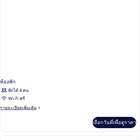
ห้อง
(single)
ดี
ลัก
ซ์,
ระเบียง,
วิว
ทะเล
(single)
ห้องพัก
พักได้ 4 คน
Wi-Fi ฟรี
ราย
รายละเอียดเพิ่มเติม
ละเอียด
เพิ่ม
เลือกวันที่เพื่อดูราคา
เติม
เกี่ยว
กับ