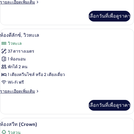
ราย
รายละเอียดเพิ่มเติม
ซ์
ละเอียด
เพิ่ม
เลือกวันที่เพื่อดูราคา
เติม
เกี่ยว
กับ
1 ห้องนอน, เครื่องนอนระดับพรีเมียม, มินิ
เปิด
3
ห้อง
ห้องดีลักซ์, วิวทะเล
ดี
ภาพถ่าย
วิวทะเล
ลัก
ทั้งหมด
ซ์
37 ตารางเมตร
ของ
1 ห้องนอน
ห้อง
พักได้ 2 คน
1 เตียงควีนไซส์ หรือ 2 เตียงเดี่ยว
ดี
Wi-Fi ฟรี
ลัก
ราย
รายละเอียดเพิ่มเติม
ซ์,
ละเอียด
วิว
เพิ่ม
เลือกวันที่เพื่อดูราคา
เติม
ทะเล
เกี่ยว
กับ
1 ห้องนอน, เครื่องนอนระดับพรีเมียม, มินิ
เปิด
3
ห้อง
ห้องสวีท (Crown)
ดี
ภาพถ่าย
วิวสวน
ลัก