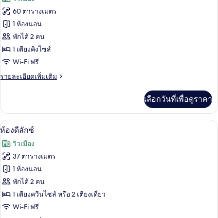
ทั้งหมด
60 ตารางเมตร
ของ
1 ห้องนอน
ห้อง
พักได้ 2 คน
1 เตียงคิงไซส์
ดี
Wi-Fi ฟรี
ลัก
ราย
รายละเอียดเพิ่มเติม
ซ์
ละเอียด
สวีท
เพิ่ม
เลือกวันที่เพื่อดูราคา
เติม
เกี่ยว
กับ
1 ห้องนอน, เครื่องนอนระดับพรีเมียม, มินิ
เปิด
3
ห้อง
ห้องดีลักซ์
ดี
ภาพถ่าย
วิวเมือง
ลัก
ทั้งหมด
ซ์
37 ตารางเมตร
สวี
ของ
1 ห้องนอน
ท
ห้อง
พักได้ 2 คน
1 เตียงควีนไซส์ หรือ 2 เตียงเดี่ยว
ดี
Wi-Fi ฟรี
ลัก