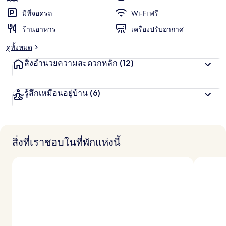
ชื่น
น
น
มีที่จอดรถ
Wi-Fi ฟรี
ชอบ
สู
ร้านอาหาร
เครื่องปรับอากาศ
ง
สุ
ดูทั้งหมด
ด
จ
สิ่งอำนวยความสะดวกหลัก
(12)
า
ก
นั
รู้สึกเหมือนอยู่บ้าน
(6)
ก
เ
ดิ
น
ท
า
สิ่งที่เราชอบในที่พักแห่งนี้
ง