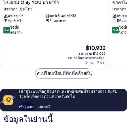
โรงแรม
คา
โรงแรม Only YOU มาลาก้า
คาตาโล
Only
ตา
มาลากา เซ็นโทร
มาลากา 
YOU
โล
สระว่ายน้ำ
สัตว์เลี้ยงเข้าพักได้
สระว่า
มา
เนีย
Wi-Fi ฟรี
ร้านอาหาร
มีที่จอ
ลาก้
โม
า
ลินา
9.6
9.4
ไร้ที่ติ
ไร้ที่
9.6
9.4
มาลา
ลา
จาก
จาก
892 รีวิว
1,015 
กา
ริโอ
10,
10,
เซ็น
มาลา
ไร้
ไร้
ราคา
฿10,932
โทร
กา
ที่
ที่
ปัจจุบัน
เซ็น
ติ,
ติ,
ราคารวม ฿12,025
คือ
โทร
892
1,015
รวมภาษีและค่าธรรมเนียม
฿10,932
6 ก.ย. - 7 ก.ย.
รีวิว
รีวิว
เปรียบเทียบที่พักที่คล้ายกัน
เข้าสู่ระบบเพื่อดูส่วนลดและสิทธิพิเศษที่ร่วมรายการ สะสม
รีวอร์ดเพื่อการท่องเที่ยวครั้งถัดไป
เข้าสู่ระบบ
สมัครฟรี
ข้อมูลในย่านนี้