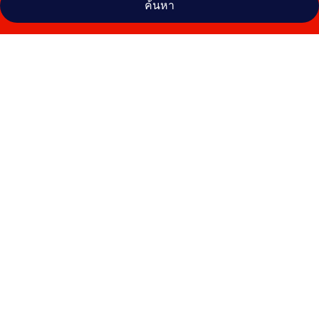
ค้นหา
คลัง
ภาพ
แกรน
โฮ
เทล