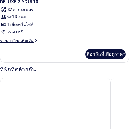
1
ห้อง
DELUXE 2 ADULTS
พัก
ภาพถ่าย
37 ตารางเมตร
ทั้งหมด
พักได้ 2 คน
ของ
1 เตียงควีนไซส์
DELUXE
Wi-Fi ฟรี
2
ราย
รายละเอียดเพิ่มเติม
ADULTS
ละเอียด
เพิ่ม
เลือกวันที่เพื่อดูราคา
เติม
เกี่ยว
กับ
ที่พักที่คล้ายกัน
DELUXE
2
โรงแรม Only YOU มาลาก้า
คาตาโลเน
ADULTS