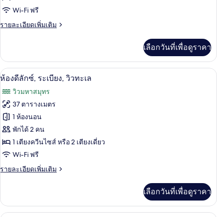
Wi-Fi ฟรี
พรีเมียม
(Atrium,
ราย
รายละเอียดเพิ่มเติม
ละเอียด
single)
เพิ่ม
เลือกวันที่เพื่อดูราคา
เติม
เกี่ยว
กับ
1 ห้องนอน, เครื่องนอนระดับพรีเมียม, มินิ
เปิด
5
ห้อง
ห้องดีลักซ์, ระเบียง, วิวทะเล
พรีเมียม
ภาพถ่าย
วิวมหาสมุทร
(Atrium,
ทั้งหมด
single)
37 ตารางเมตร
ของ
1 ห้องนอน
ห้อง
พักได้ 2 คน
1 เตียงควีนไซส์ หรือ 2 เตียงเดี่ยว
ดี
Wi-Fi ฟรี
ลัก
ราย
รายละเอียดเพิ่มเติม
ซ์,
ละเอียด
ระเบียง,
เพิ่ม
เลือกวันที่เพื่อดูราคา
เติม
วิว
เกี่ยว
กับ
ทะเล
1 ห้องนอน, เครื่องนอนระดับพรีเมียม, มินิ