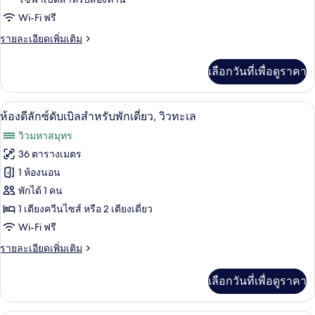
ลัก
Wi-Fi ฟรี
ซ์
ราย
รายละเอียดเพิ่มเติม
(2
ละเอียด
เพิ่ม
children
เลือกวันที่เพื่อดูราคา
เติม
extra
เกี่ยว
bed)
กับ
1 ห้องนอน, เครื่องนอนระดับพรีเมียม, มินิ
เปิด
3
ห้อง
ห้องดีลักซ์ดับเบิลสำหรับพักเดี่ยว, วิวทะเล
ดี
ภาพถ่าย
วิวมหาสมุทร
ลัก
ทั้งหมด
ซ์
36 ตารางเมตร
(2
ของ
1 ห้องนอน
children
extra
ห้อง
พักได้ 1 คน
bed)
1 เตียงควีนไซส์ หรือ 2 เตียงเดี่ยว
ดี
Wi-Fi ฟรี
ลัก
ราย
รายละเอียดเพิ่มเติม
ซ์
ละเอียด
ดับเบิล
เพิ่ม
เลือกวันที่เพื่อดูราคา
เติม
สำหรับ
เกี่ยว
กับ
พัก