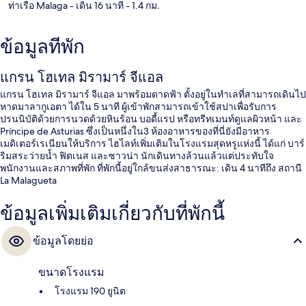
ท่าเรือ Malaga
- เดิน 16 นาที
- 1.4 กม.
ข้อมูลที่พัก
แกรน โฮเทล มิรามาร์ จีแอล
แกรน โฮเทล มิรามาร์ จีแอล มาพร้อมดาดฟ้า ตั้งอยู่ในทำเลที่สามารถเดินไป
หาดมาลากูเอตา ได้ใน 5 นาที ผู้เข้าพักสามารถเข้าใช้สปาเพื่อรับการ
ปรนนิบัติด้วยการนวดด้วยหินร้อน บอดี้แรป หรือทรีทเมนท์ดูแลผิวหน้า และ
Príncipe de Asturias ซึ่งเป็นหนึ่งใน3 ห้องอาหารของที่นี่ยังมีอาหาร
เมดิเตอร์เรเนียนให้บริการ ไฮไลท์เพิ่มเติมในโรงแรมสุดหรูแห่งนี้ ได้แก่ บาร์
ริมสระว่ายน้ำ ฟิตเนส และซาวน่า นักเดินทางล้วนแล้วแต่ประทับใจ
พนักงานและสภาพที่พัก ที่พักนี้อยู่ใกล้ขนส่งสาธารณะ: เดิน 4 นาทีถึง สถานี
La Malagueta
ข้อมูลเพิ่มเติมเกี่ยวกับที่พักนี้
ข้อมูลโดยย่อ
ขนาดโรงแรม
โรงแรม 190 ยูนิต