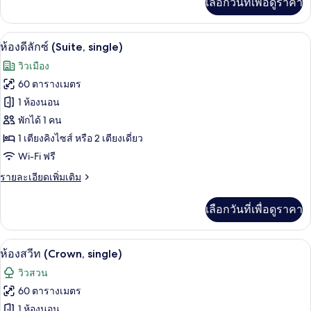
ทะเล
เลือกวันที่เพื่อดูราคา
เติม
(2
เกี่ยว
กับ
children
1 ห้องนอน, เครื่องนอนระดับพรีเมียม, มินิ
เปิด
4
ห้อง
ห้องดีลักซ์ (Suite, single)
children)
ดี
ภาพถ่าย
วิวเมือง
ลัก
ทั้งหมด
ซ์,
60 ตารางเมตร
วิว
ของ
1 ห้องนอน
ทะเล
(2
ห้อง
พักได้ 1 คน
children
1 เตียงคิงไซส์ หรือ 2 เตียงเดี่ยว
ดี
children)
Wi-Fi ฟรี
ลัก
ราย
รายละเอียดเพิ่มเติม
ซ์
ละเอียด
(Suite,
เพิ่ม
เลือกวันที่เพื่อดูราคา
เติม
single)
เกี่ยว
กับ
1 ห้องนอน, เครื่องนอนระดับพรีเมียม, มินิ
เปิด
3
ห้อง
ห้องสวีท (Crown, single)
ดี
ภาพถ่าย
วิวสวน
ลัก
ทั้งหมด
ซ์
60 ตารางเมตร
(Suite,
ของ
1 ห้องนอน