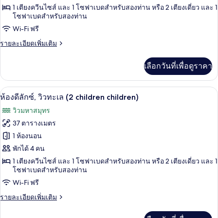
1 เตียงควีนไซส์ และ 1 โซฟาเบดสำหรับสองท่าน หรือ 2 เตียงเดี่ยว และ 1
ดี
โซฟาเบดสำหรับสองท่าน
ลัก
Wi-Fi ฟรี
ซ์,
ราย
รายละเอียดเพิ่มเติม
วิว
ละเอียด
เพิ่ม
ทะเล
เลือกวันที่เพื่อดูราคา
เติม
(child
เกี่ยว
กับ
extra
1 ห้องนอน, เครื่องนอนระดับพรีเมียม, มินิ
เปิด
3
ห้อง
ห้องดีลักซ์, วิวทะเล (2 children children)
bed)
ดี
ภาพถ่าย
วิวมหาสมุทร
ลัก
ทั้งหมด
ซ์,
37 ตารางเมตร
วิว
ของ
1 ห้องนอน
ทะเล
(child
ห้อง
พักได้ 4 คน
extra
1 เตียงควีนไซส์ และ 1 โซฟาเบดสำหรับสองท่าน หรือ 2 เตียงเดี่ยว และ 1
ดี
bed)
โซฟาเบดสำหรับสองท่าน
ลัก
Wi-Fi ฟรี
ซ์,
ราย
รายละเอียดเพิ่มเติม
วิว
ละเอียด
เพิ่ม