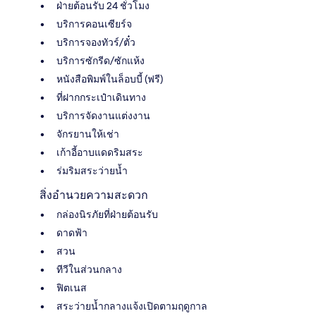
ฝ่ายต้อนรับ 24 ชั่วโมง
บริการคอนเซียร์จ
บริการจองทัวร์/ตั๋ว
บริการซักรีด/ซักแห้ง
หนังสือพิมพ์ในล็อบบี้ (ฟรี)
ที่ฝากกระเป๋าเดินทาง
บริการจัดงานแต่งงาน
จักรยานให้เช่า
เก้าอี้อาบแดดริมสระ
ร่มริมสระว่ายน้ำ
สิ่งอำนวยความสะดวก
กล่องนิรภัยที่ฝ่ายต้อนรับ
ดาดฟ้า
สวน
ทีวีในส่วนกลาง
ฟิตเนส
สระว่ายน้ำกลางแจ้งเปิดตามฤดูกาล