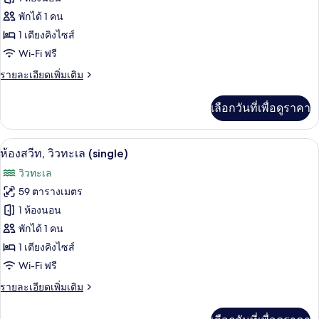
single)
ห้อง
พักได้ 1 คน
1 เตียงคิงไซส์
สวีท
Wi-Fi ฟรี
(Crown,
single)
ราย
รายละเอียดเพิ่มเติม
ละเอียด
เพิ่ม
เลือกวันที่เพื่อดูราคา
เติม
เกี่ยว
กับ
1 ห้องนอน, เครื่องนอนระดับพรีเมียม, มินิ
เปิด
3
ห้อง
ห้องสวีท, วิวทะเล (single)
สวี
ภาพถ่าย
วิวทะเล
ท
ทั้งหมด
(Crown,
59 ตารางเมตร
single)
ของ
1 ห้องนอน
ห้อง
พักได้ 1 คน
1 เตียงคิงไซส์
สวีท,
Wi-Fi ฟรี
วิว
ราย
รายละเอียดเพิ่มเติม
ทะเล
ละเอียด
(single)
เพิ่ม