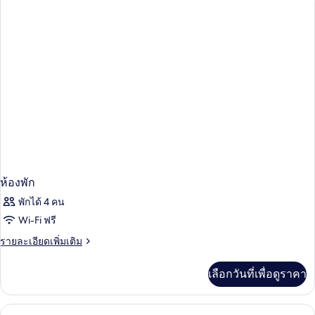
ห้อง
พัก
ห้องพัก
พักได้ 4 คน
Wi-Fi ฟรี
ราย
รายละเอียดเพิ่มเติม
ละเอียด
เพิ่ม
เลือกวันที่เพื่อดูราคา
เติม
เกี่ยว
กับ
1 ห้องนอน, เครื่องนอนระดับพรีเมียม, มินิ
เปิด