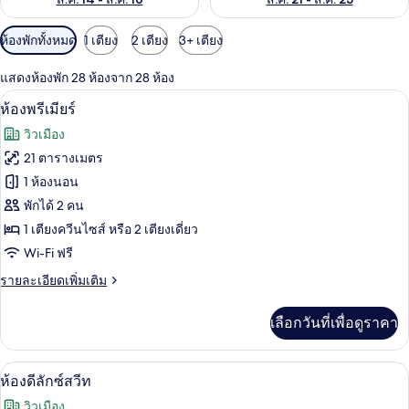
ตัว
ห้องพักทั้งหมด
1 เตียง
2 เตียง
3+ เตียง
กรอง
แสดงห้องพัก 28 ห้องจาก 28 ห้อง
ที่
1 ห้องนอน, เครื่องนอนระดับพรีเมียม, มินิ
เปิด
มี
5
ห้องพรีเมียร์
ให้
ภาพถ่าย
วิวเมือง
สำหรับ
ทั้งหมด
21 ตารางเมตร
ห้อง
ของ
1 ห้องนอน
พัก
ห้อง
พักได้ 2 คน
1 เตียงควีนไซส์ หรือ 2 เตียงเดี่ยว
พรีเมียร์
Wi-Fi ฟรี
ราย
รายละเอียดเพิ่มเติม
ละเอียด
เพิ่ม
เลือกวันที่เพื่อดูราคา
เติม
เกี่ยว
กับ
1 ห้องนอน, เครื่องนอนระดับพรีเมียม, มินิ
เปิด
5
ห้อง
ห้องดีลักซ์สวีท
พรีเมียร์
ภาพถ่าย
วิวเมือง