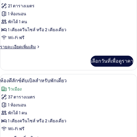
ทั้งหมด
21 ตารางเมตร
ของ
1 ห้องนอน
ห้อง
พักได้ 1 คน
1 เตียงควีนไซส์ หรือ 2 เตียงเดี่ยว
พรีเมียม
Wi-Fi ฟรี
(single)
ราย
รายละเอียดเพิ่มเติม
ละเอียด
เพิ่ม
เลือกวันที่เพื่อดูราคา
เติม
เกี่ยว
กับ
1 ห้องนอน, เครื่องนอนระดับพรีเมียม, มินิ
เปิด
3
ห้อง
ห้องดีลักซ์ดับเบิลสำหรับพักเดี่ยว
พรีเมียม
ภาพถ่าย
วิวเมือง
(single)
ทั้งหมด
37 ตารางเมตร
ของ
1 ห้องนอน
ห้อง
พักได้ 1 คน
1 เตียงควีนไซส์ หรือ 2 เตียงเดี่ยว
ดี
Wi-Fi ฟรี
ลัก