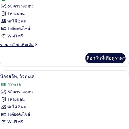
ทั้งหมด
ซ์,
60 ตารางเมตร
วิว
ของ
1 ห้องนอน
ทะเล
ห้อง
พักได้ 2 คน
1 เตียงคิงไซส์
สวีท
Wi-Fi ฟรี
(Crown)
ราย
รายละเอียดเพิ่มเติม
ละเอียด
เพิ่ม
เลือกวันที่เพื่อดูราคา
เติม
เกี่ยว
กับ
1 ห้องนอน, เครื่องนอนระดับพรีเมียม, มินิ
เปิด
3
ห้อง
ห้องสวีท, วิวทะเล
สวี
ภาพถ่าย
วิวทะเล
ท
ทั้งหมด
(Crown)
60 ตารางเมตร
ของ
1 ห้องนอน
ห้อง
พักได้ 2 คน
1 เตียงคิงไซส์
สวีท,
Wi-Fi ฟรี
วิว