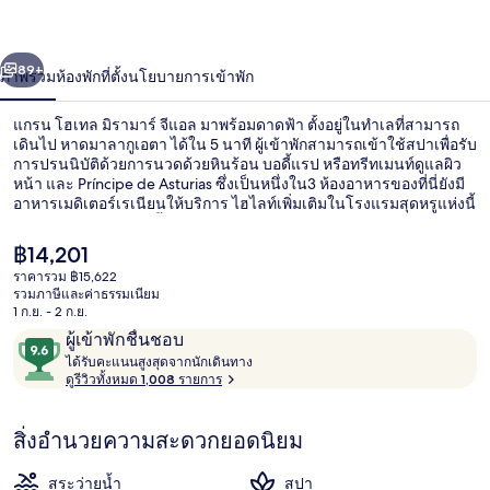
มิ
่อน
ถัดไป
น้า
89+
ภาพรวม
ห้องพัก
ที่ตั้ง
นโยบายการเข้าพัก
รา
มาร์
แกรน โฮเทล มิรามาร์ จีแอล มาพร้อมดาดฟ้า ตั้งอยู่ในทำเลที่สามารถ
เดินไป หาดมาลากูเอตา ได้ใน 5 นาที ผู้เข้าพักสามารถเข้าใช้สปาเพื่อรับ
จี
การปรนนิบัติด้วยการนวดด้วยหินร้อน บอดี้แรป หรือทรีทเมนท์ดูแลผิว
หน้า และ Príncipe de Asturias ซึ่งเป็นหนึ่งใน3 ห้องอาหารของที่นี่ยังมี
อาหารเมดิเตอร์เรเนียนให้บริการ ไฮไลท์เพิ่มเติมในโรงแรมสุดหรูแห่งนี้
แอล
ได้แก่ บาร์ริมสระว่ายน้ำ ฟิตเนส และซาวน่า นักเดินทางล้วนแล้วแต่
ประทับใจพนักงานและสภาพที่พัก ที่พักนี้อยู่ใกล้ขนส่งสาธารณะ: เดิน 4
ราคา
฿14,201
นาทีถึง สถานี La Malagueta
ปัจจุบัน
ราคารวม ฿15,622
฿14,201
รวมภาษีและค่าธรรมเนียม
บริเวณนั่งเล่นที่ล็อบบี้
1 ก.ย. - 2 ก.ย.
รีวิว
9.6
ผู้เข้าพักชื่นชอบ
ไ
จาก
ได้รับคะแนนสูงสุดจากนักเดินทาง
ด้
ดูรีวิวทั้งหมด 1,008 รายการ
10,
รั
ผู้
บ
สิ่งอำนวยความสะดวกยอดนิยม
ค
เข้า
ะ
พัก
แ
สระว่ายน้ำ
สปา