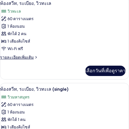
เปิด
12
ห้อง
ห้องสวีท, ระเบียง, วิวทะเล
ดี
ภาพถ่าย
วิวทะเล
ลัก
ทั้งหมด
ซ์,
60 ตารางเมตร
ระเบียง,
ของ
1 ห้องนอน
วิว
ทะเล
ห้อง
พักได้ 2 คน
1 เตียงคิงไซส์
สวีท,
Wi-Fi ฟรี
ระเบียง,
ราย
รายละเอียดเพิ่มเติม
วิว
ละเอียด
ทะเล
เพิ่ม
เลือกวันที่เพื่อดูราคา
เติม
เกี่ยว
กับ
1 ห้องนอน, เครื่องนอนระดับพรีเมียม, มินิ
เปิด
12
ห้อง
ห้องสวีท, ระเบียง, วิวทะเล (single)
สวี
ภาพถ่าย
วิวมหาสมุทร
ท,
ทั้งหมด
ระเบียง,
60 ตารางเมตร
วิว
ของ
1 ห้องนอน
ทะเล
ห้อง
พักได้ 1 คน
1 เตียงคิงไซส์
สวีท,