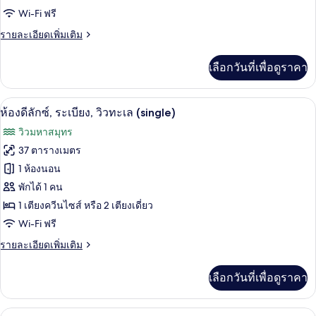
Wi-Fi ฟรี
ระเบียง,
ราย
รายละเอียดเพิ่มเติม
วิว
ละเอียด
ทะเล
เพิ่ม
เลือกวันที่เพื่อดูราคา
เติม
(single)
เกี่ยว
กับ
1 ห้องนอน, เครื่องนอนระดับพรีเมียม, มินิ
เปิด
5
ห้อง
ห้องดีลักซ์, ระเบียง, วิวทะเล (single)
สวี
ภาพถ่าย
วิวมหาสมุทร
ท,
ทั้งหมด
ระเบียง,
37 ตารางเมตร
วิว
ของ
1 ห้องนอน
ทะเล
(single)
ห้อง
พักได้ 1 คน
1 เตียงควีนไซส์ หรือ 2 เตียงเดี่ยว
ดี
Wi-Fi ฟรี
ลัก
ราย
รายละเอียดเพิ่มเติม
ซ์,
ละเอียด
ระเบียง,
เพิ่ม
เลือกวันที่เพื่อดูราคา
เติม
วิว
เกี่ยว
กับ
ทะเล