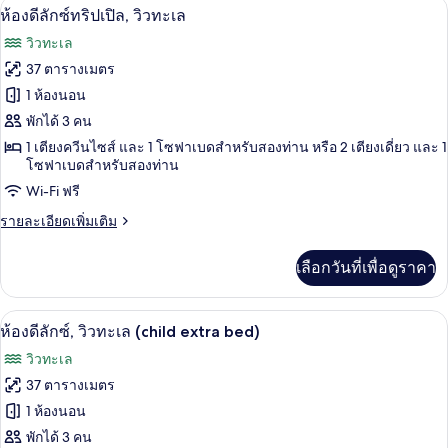
1 ห้องนอน, เครื่องนอนระดับพรีเมียม, มินิ
เปิด
3
ห้อง
ห้องดีลักซ์ทริปเปิล, วิวทะเล
เดี่ยว,
ดี
ภาพถ่าย
วิวทะเล
ลัก
วิว
ทั้งหมด
ซ์
37 ตารางเมตร
ทะเล
ดับเบิล
ของ
1 ห้องนอน
สำหรับ
พัก
ห้อง
พักได้ 3 คน
เดี่ยว,
1 เตียงควีนไซส์ และ 1 โซฟาเบดสำหรับสองท่าน หรือ 2 เตียงเดี่ยว และ 1
ดี
วิว
โซฟาเบดสำหรับสองท่าน
ทะเล
ลัก
Wi-Fi ฟรี
ซ์
ราย
รายละเอียดเพิ่มเติม
ทริปเปิล,
ละเอียด
เพิ่ม
วิว
เลือกวันที่เพื่อดูราคา
เติม
เกี่ยว
ทะเล
กับ
1 ห้องนอน, เครื่องนอนระดับพรีเมียม, มินิ
เปิด
3
ห้อง
ห้องดีลักซ์, วิวทะเล (child extra bed)
ดี
ภาพถ่าย
วิวทะเล
ลัก
ทั้งหมด
ซ์
37 ตารางเมตร
ทริปเปิล,
ของ
1 ห้องนอน
วิว
ทะเล
ห้อง
พักได้ 3 คน