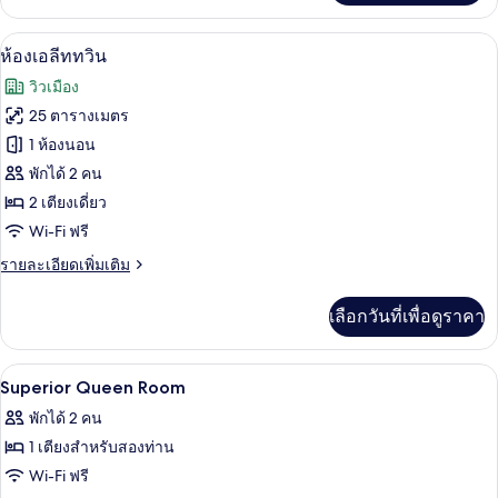
เกี่ยว
กับ
ห้องเอลีททวิน | ผ้านวมขนเป็ด, ตู้นิรภั
เปิด
7
ห้อง
ห้องเอลีททวิน
เอ
ภาพถ่าย
วิวเมือง
ลี
ทั้งหมด
ทดับเบิล
25 ตารางเมตร
ของ
1 ห้องนอน
ห้อง
พักได้ 2 คน
2 เตียงเดี่ยว
เอ
Wi-Fi ฟรี
ลีท
ราย
รายละเอียดเพิ่มเติม
ทวิน
ละเอียด
เพิ่ม
เลือกวันที่เพื่อดูราคา
เติม
เกี่ยว
กับ
ผ้านวมขนเป็ด, ตู้นิรภัยในห้องพัก, โต๊ะ
เปิด
2
ห้อง
Superior Queen Room
เอ
ภาพถ่าย
พักได้ 2 คน
ลีท
ทั้งหมด
ทวิ
1 เตียงสำหรับสองท่าน
น
ของ
Wi-Fi ฟรี