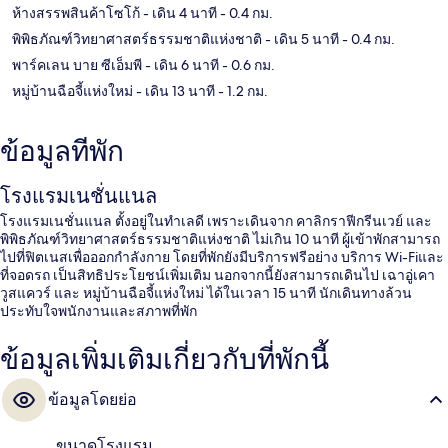
ห้างสรรพสินค้าโซโก้
- เดิน 4 นาที
- 0.4 กม.
พิพิธภัณฑ์วิทยาศาสตร์ธรรมชาติแห่งชาติ
- เดิน 5 นาที
- 0.4 กม.
พาร์คเลน บาย ซีเอ็มพี
- เดิน 6 นาที
- 0.6 กม.
หมู่บ้านฉือจี้แห่งใหม่
- เดิน 13 นาที
- 1.2 กม.
ข้อมูลที่พัก
โรงแรมเนชั่นแนล
โรงแรมเนชั่นแนล ตั้งอยู่ในทำเลดี เพราะเดินจาก คาลิกราฟีกรีนเวย์ และ
พิพิธภัณฑ์วิทยาศาสตร์ธรรมชาติแห่งชาติ ไม่เกิน 10 นาที ผู้เข้าพักสามารถ
ไปที่ฟิตเนสเพื่อออกกำลังกาย โดยที่พักยังมีบริการฟรีอย่าง บริการ Wi-Fiและ
ที่จอดรถ เป็นสิทธิประโยชน์เพิ่มเติม นอกจากนี้ยังสามารถเดินไป เฉาอู่เคา
วูสแควร์ และ หมู่บ้านฉือจี้แห่งใหม่ ได้ในเวลา 15 นาที นักเดินทางล้วน
ประทับใจพนักงานและสภาพที่พัก
ข้อมูลเพิ่มเติมเกี่ยวกับที่พักนี้
ข้อมูลโดยย่อ
ขนาดโรงแรม