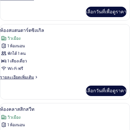
Twin
ละเอียด
เพิ่ม
Room
เลือกวันที่เพื่อดูราคา
เติม
เกี่ยว
กับ
ห้องสแตนดาร์ดซิงเกิล | ผ้านวมขนเป็ด, ต
เปิด
5
Superior
ห้องสแตนดาร์ดซิงเกิล
Twin
ภาพถ่าย
วิวเมือง
Room
ทั้งหมด
1 ห้องนอน
ของ
พักได้ 1 คน
ห้อง
1 เตียงเดี่ยว
Wi-Fi ฟรี
สแตนดาร์ด
ราย
รายละเอียดเพิ่มเติม
ซิงเกิล
ละเอียด
เพิ่ม
เลือกวันที่เพื่อดูราคา
เติม
เกี่ยว
กับ
ห้องคลาสสิกสวีท | ผ้านวมขนเป็ด, ตู้นิร
เปิด
9
ห้อง
ห้องคลาสสิกสวีท
สแตนดาร์ด
ภาพถ่าย
วิวเมือง
ซิงเกิล
ทั้งหมด
1 ห้องนอน