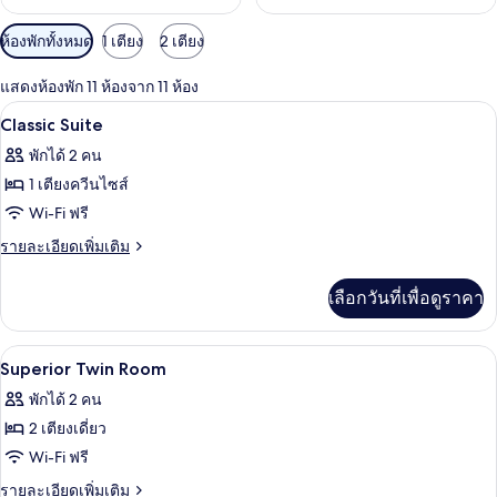
ตัว
ห้องพักทั้งหมด
1 เตียง
2 เตียง
กรอง
แสดงห้องพัก 11 ห้องจาก 11 ห้อง
ที่
ผ้านวมขนเป็ด, ตู้นิรภัยในห้องพัก, โต๊ะ
เปิด
มี
3
Classic Suite
ให้
ภาพถ่าย
พักได้ 2 คน
สำหรับ
ทั้งหมด
1 เตียงควีนไซส์
ห้อง
ของ
Wi-Fi ฟรี
พัก
Classic
ราย
รายละเอียดเพิ่มเติม
Suite
ละเอียด
เพิ่ม
เลือกวันที่เพื่อดูราคา
เติม
เกี่ยว
กับ
ผ้านวมขนเป็ด, ตู้นิรภัยในห้องพัก, โต๊ะ
เปิด
3
Classic
Superior Twin Room
Suite
ภาพถ่าย
พักได้ 2 คน
ทั้งหมด
2 เตียงเดี่ยว
ของ
Wi-Fi ฟรี
Superior
ราย
รายละเอียดเพิ่มเติม