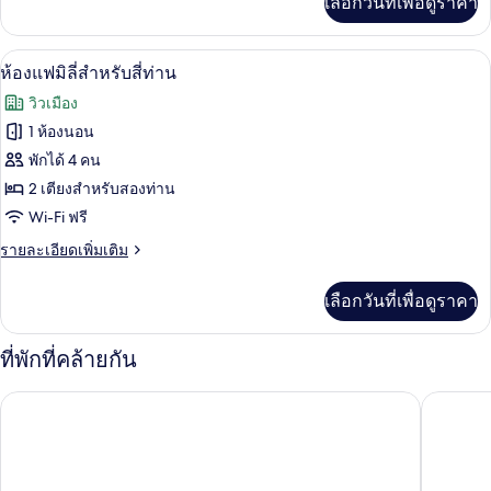
เลือกวันที่เพื่อดูราคา
เติม
สี่
เกี่ยว
กับ
ท่าน
ห้องแฟมิลี่สำหรับสี่ท่าน | ผ้านวมขนเป็ด
เปิด
1
ห้อง
ห้องแฟมิลี่สำหรับสี่ท่าน
คลาส
ภาพถ่าย
วิวเมือง
สิ
ทั้งหมด
ก
1 ห้องนอน
สำหรับ
ของ
พักได้ 4 คน
สี่
ท่าน
ห้อง
2 เตียงสำหรับสองท่าน
Wi-Fi ฟรี
แฟ
ราย
รายละเอียดเพิ่มเติม
มิ
ละเอียด
ลี่
เพิ่ม
เลือกวันที่เพื่อดูราคา
เติม
สำหรับ
เกี่ยว
สี่
กับ
ที่พักที่คล้ายกัน
ห้อง
ท่าน
แฟ
โรงแรมเดอะสเปลนเดอร์ ไถจง
พาร์คเลน
มิ
ลี่
สำหรับ
สี่
ท่าน