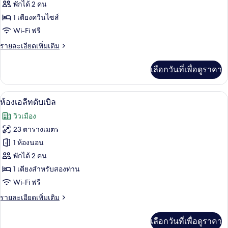
ของ
พักได้ 2 คน
ห้อง
1 เตียงควีนไซส์
Wi-Fi ฟรี
คลาส
ราย
รายละเอียดเพิ่มเติม
สิ
ละเอียด
ก
เพิ่ม
เลือกวันที่เพื่อดูราคา
เติม
สวีท
เกี่ยว
กับ
ห้องเอลีทดับเบิล | ผ้านวมขนเป็ด, ตู้นิร
เปิด
7
ห้อง
ห้องเอลีทดับเบิล
คลาส
ภาพถ่าย
วิวเมือง
สิ
ทั้งหมด
ก
23 ตารางเมตร
สวี
ของ
1 ห้องนอน
ท
ห้อง
พักได้ 2 คน
1 เตียงสำหรับสองท่าน
เอ
Wi-Fi ฟรี
ลี
ราย
รายละเอียดเพิ่มเติม
ทดับเบิล
ละเอียด
เพิ่ม
เลือกวันที่เพื่อดูราคา
เติม