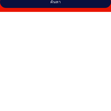
ค้นหา
คลัง
ภาพ
โรงแรม
เนชั่นแนล