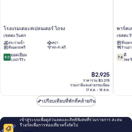
โรง
พาร์
โรงแรมเดอะสเปลนเดอร์ ไถจง
พาร์คเ
แรม
ค
เขตตะวันตก
เขตตะว
เดอะ
เลน
สระว่ายน้ำ
สปา
ที่จอด
ส
อินน์
ที่จอดรถฟรี
Wi-Fi ฟรี
ร้านอ
เปล
เขต
นเด
ตะวัน
9.0
7.6
ยอดเยี่ยม
ดี
9.0
7.6
อร์
ตก
จาก
จาก
1,001 รีวิว
749 รี
ไถจง
10,
10,
เขต
ยอด
ดี,
ราคา
฿2,925
ตะวัน
เยี่ยม,
749
ปัจจุบัน
ตก
ราคารวม ฿3,378
1,001
รีวิว
คือ
รวมภาษีและค่าธรรมเนียม
รีวิว
฿2,925
17 ส.ค. - 18 ส.ค.
เปรียบเทียบที่พักที่คล้ายกัน
เข้าสู่ระบบเพื่อดูส่วนลดและสิทธิพิเศษที่ร่วมรายการ สะสม
รีวอร์ดเพื่อการท่องเที่ยวครั้งถัดไป