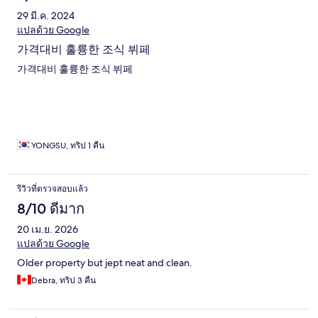
29 มี.ค. 2024
แปลด้วย Google
가격대비 훌륭한 조식 뷔페
가격대비 훌륭한 조식 뷔페
YONGSU, ทริป 1 คืน
รีวิวที่ตรวจสอบแล้ว
8/10 ดีมาก
20 เม.ย. 2026
แปลด้วย Google
Older property but jept neat and clean.
Debra, ทริป 3 คืน