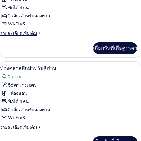
ดับเบิล
ของ
พักได้ 4 คน
ห้อง
2 เตียงสำหรับสองท่าน
Wi-Fi ฟรี
ดี
ราย
รายละเอียดเพิ่มเติม
ลัก
ละเอียด
ซ์
เพิ่ม
เลือกวันที่เพื่อดูราคา
เติม
ทวิน
เกี่ยว
กับ
ห้องคลาสสิกสำหรับสี่ท่าน | ผ้านวมขนเป็
เปิด
14
ห้อง
ห้องคลาสสิกสำหรับสี่ท่าน
ดี
ภาพถ่าย
วิวสวน
ลัก
ทั้งหมด
ซ์
56 ตารางเมตร
ทวิ
ของ
1 ห้องนอน
น
ห้อง
พักได้ 4 คน
2 เตียงสำหรับสองท่าน
คลาส
Wi-Fi ฟรี
สิ
ราย
รายละเอียดเพิ่มเติม
ก
ละเอียด
สำหรับ
เพิ่ม