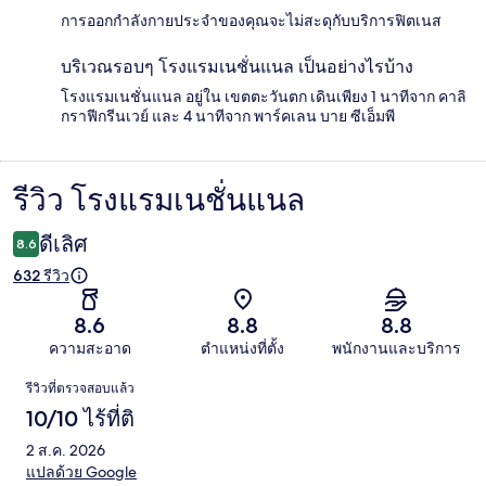
การออกกำลังกายประจำของคุณจะไม่สะดุกับบริการฟิตเนส
บริเวณรอบๆ โรงแรมเนชั่นแนล เป็นอย่างไรบ้าง
โรงแรมเนชั่นแนล อยู่ใน เขตตะวันตก เดินเพียง 1 นาทีจาก คาลิ
กราฟีกรีนเวย์ และ 4 นาทีจาก พาร์คเลน บาย ซีเอ็มพี
รีวิว โรงแรมเนชั่นแนล
รีวิว
ดีเลิศ
8.6
632 รีวิว
8.6
8.8
8.8
ความสะอาด
ตำแหน่งที่ตั้ง
พนักงานและบริการ
รีวิว
รีวิวที่ตรวจสอบแล้ว
10/10 ไร้ที่ติ
2 ส.ค. 2026
แปลด้วย Google