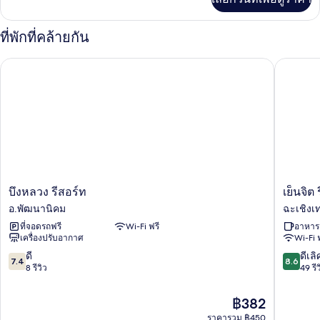
เติม
เกี่ยว
กับ
ที่พักที่คล้ายกัน
Standard
Double
บึงหลวง รีสอร์ท
เย็นจิต รี
Room
บึง
เย็น
บึงหลวง รีสอร์ท
เย็นจิต 
หลวง
จิต
อ.พัฒนานิคม
ฉะเชิงเ
รีสอร์ท
รีสอร์ท
ที่จอดรถฟรี
Wi-Fi ฟรี
อาหารเ
อ.พัฒนานิคม
ฉะเชิงเ
เครื่องปรับอากาศ
Wi-Fi 
7.4
8.6
ดี
ดีเลิ
7.4
8.6
จาก
จาก
8 รีวิว
49 รีว
10,
10,
ดี,
ดี
ราคา
฿382
8
เลิศ,
ปัจจุบัน
ราคารวม ฿450
รีวิว
49