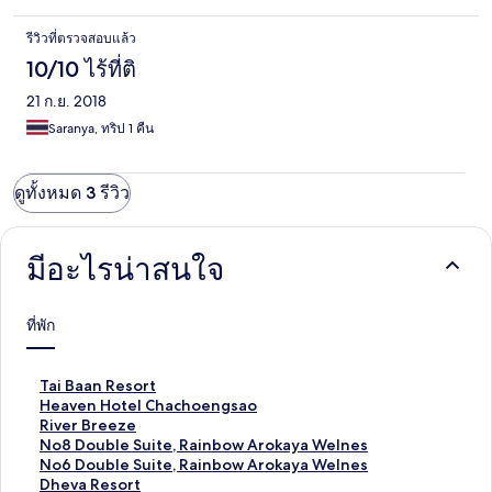
รีวิวที่ตรวจสอบแล้ว
10/10 ไร้ที่ติ
21 ก.ย. 2018
Saranya, ทริป 1 คืน
ดูทั้งหมด 3 รีวิว
มีอะไรน่าสนใจ
ที่พัก
ลิ
Tai Baan Resort
ง
ลิ
Heaven Hotel Chachoengsao
ก์
ง
ลิ
River Breeze
ม
ก์
ง
ลิ
No8 Double Suite, Rainbow Arokaya Welnes
า
ม
ก์
ง
ลิ
No6 Double Suite, Rainbow Arokaya Welnes
ต
า
ม
ก์
ง
ลิ
Dheva Resort