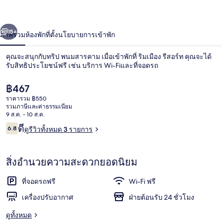
่อน
ถัดไป
น้า
15+
ภาพรวม
ห้องพัก
ที่ตั้ง
นโยบายการเข้าพัก
คุณจะสนุกกับทริป พนมสารคาม เมื่อเข้าพักที่ ริมเมือง รีสอร์ท คุณจะได้
รับสิทธิประโยชน์ฟรี เช่น บริการ Wi-Fiและที่จอดรถ
ราคา
฿467
ปัจจุบัน
ราคารวม ฿550
฿467
รวมภาษีและค่าธรรมเนียม
9 ส.ค. - 10 ส.ค.
รีวิว
ดี
6.8
ดูรีวิวทั้งหมด 3 รายการ
6.8 จาก 10
ที่จอดรถฟรี
สิ่งอำนวยความสะดวกยอดนิยม
ที่จอดรถฟรี
Wi-Fi ฟรี
เครื่องปรับอากาศ
ฝ่ายต้อนรับ 24 ชั่วโมง
ดูทั้งหมด