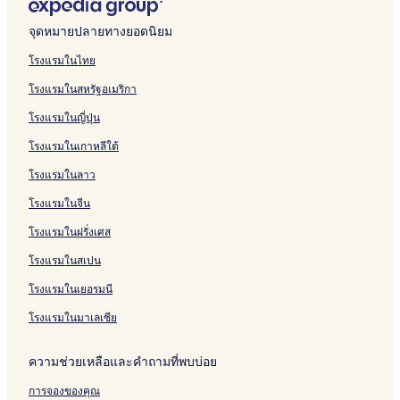
o
,
e
c
r
s
e
a
n
t
s
l
e
e
V
บ
รั
ห
สำ
น
า
e
R
,
e
a
o
C
n
t
a
H
a
W
n
a
H
บ
รั
ห
สำ
น
จุดหมายปลายทางยอดนิยม
n
a
R
A
R
r
h
s
h
i
o
c
i
j
a
o
S
บ
รั
ห
สำ
g
i
a
p
e
t
a
i
o
H
t
e
s
i
C
u
u
J
บ
รั
ห
โรงแรมในไทย
s
n
i
a
s
c
o
n
o
e
h
t
h
s
n
k
B
บ
รั
โรงแรมในสหรัฐอเมริกา
a
b
n
r
o
h
n
g
t
l
H
R
a
e
t
L
a
B
บ
o
o
b
t
r
o
r
e
o
e
c
o
a
i
n
a
N
โรงแรมในญี่ปุ่น
w
o
m
t
e
e
l
t
s
h
f
r
v
n
a
o
A
w
e
n
s
&
e
o
o
m
a
i
a
n
7
โรงแรมในเกาหลีใต้
r
A
n
g
o
S
l
r
e
o
W
n
i
S
D
o
r
t
s
r
e
t
n
o
e
g
t
u
o
โรงแรมในลาว
k
o
H
a
t
r
g
n
l
H
u
a
u
a
k
o
o
v
s
p
l
o
e
n
b
โรงแรมในจีน
y
a
t
i
a
h
n
t
k
V
l
โรงแรมในฝรั่งเศส
a
y
e
c
o
a
e
e
i
e
W
a
l
e
s
s
l
e
S
โรงแรมในสเปน
e
W
d
e
s
&
w
u
l
e
A
R
S
D
i
โรงแรมในเยอรมนี
n
l
p
e
e
e
t
e
n
a
s
r
e
e
โรงแรมในมาเลเซีย
s
e
r
o
v
H
,
s
t
r
i
o
R
ความช่วยเหลือและคำถามที่พบบ่อย
m
t
c
m
a
e
&
e
e
i
การจองของคุณ
n
H
A
s
n