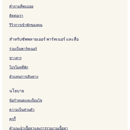
t
o
p
t
b
คำถามที่พบบ่อย
t
a
a
o
e
r
y
w
ติดต่อเรา
l
t
A
m
r
รีวิวการเข้าพักของคุณ
e
o
n
k
สำหรับซัพพลายเออร์ พาร์ทเนอร์ และสื่อ
t
a
y
ร่วมเป็นพาร์ทเนอร์
a
W
ข่าวสาร
e
l
โปรโมทที่พัก
n
ตัวแทนการเดินทาง
e
s
นโยบาย
ข้อกำหนดและเงื่อนไข
ความเป็นส่วนตัว
คุกกี้
คำแนะนำเนื้อหาและการรายงานเนื้อหา