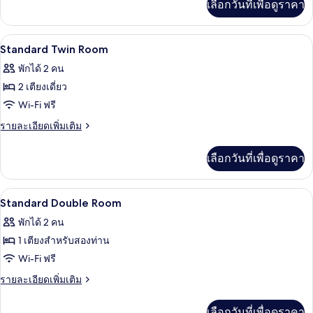
เลือกวันที่เพื่อดูราคา
เติม
เกี่ยว
กับ
Wi-Fi ฟรี
เปิด
7
ห้อง
Standard Twin Room
สแตนดาร์ด
ภาพถ่าย
พักได้ 2 คน
ดับเบิล
ทั้งหมด
2 เตียงเดี่ยว
ของ
Wi-Fi ฟรี
Standard
ราย
รายละเอียดเพิ่มเติม
Twin
ละเอียด
เพิ่ม
Room
เลือกวันที่เพื่อดูราคา
เติม
เกี่ยว
กับ
Wi-Fi ฟรี
เปิด
6
Standard
Standard Double Room
Twin
ภาพถ่าย
พักได้ 2 คน
Room
ทั้งหมด
1 เตียงสำหรับสองท่าน
ของ
Wi-Fi ฟรี
Standard
ราย
รายละเอียดเพิ่มเติม
Double
ละเอียด
เพิ่ม
Room
เลือกวันที่เพื่อดูราคา