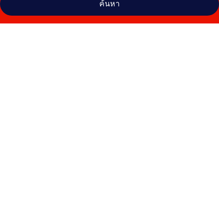
ค้นหา
คลัง
ภาพ
ริม
เมือง
รีสอร์ท