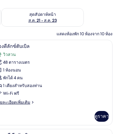
้ ส.ค. 14 - ส.ค. 16
ตรวจสอบจำนวนห้องพักว่างในสุดสัปดาห์หน้า ส.ค. 21 - ส.ค. 23
สุดสัปดาห์หน้า
ส.ค. 21 - ส.ค. 23
แสดงห้องพัก 10 ห้องจาก 10 ห้อง
าม่านกันแสง, Wi-Fi ฟรี
ห้องดีลักซ์ดับเบิล | วิวสวน
ิด
28
องดีลักซ์ดับเบิล
าพถ่าย
วิวสวน
้งหมด
48 ตารางเมตร
อง
1 ห้องนอน
อง
พักได้ 4 คน
1 เตียงสำหรับสองท่าน
Wi-Fi ฟรี
ก
ย
ยละเอียดเพิ่มเติม
เอียด
บเบิล
่ม
ดูราคา
ิม
่ยว
ีเมียม, โต๊ะทำงาน, ผ้าม่านกันแสง, Wi-Fi ฟรี
วิวสวน
ิด