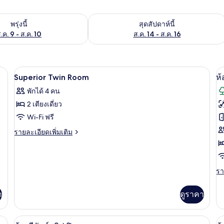
องพักว่างในพรุ่งนี้ ส.ค. 9 - ส.ค. 10
ตรวจสอบจำนวนห้องพักว่างในสุดสัปดาห์นี
พรุ่งนี้
สุดสัปดาห์นี้
.ค. 9 - ส.ค. 10
ส.ค. 14 - ส.ค. 16
ำงาน, ผ้าม่านกันแสง, Wi-Fi ฟรี
เครื่องนอนระดับพรีเมียม, โต๊ะทำงาน, ผ้
เปิด
เป
18
Superior Twin Room
ห้
ภาพถ่าย
ภ
พักได้ 4 คน
ทั้งหมด
ทั
2 เตียงเดี่ยว
ของ
ข
Wi-Fi ฟรี
Superior
ห้
ราย
รายละเอียดเพิ่มเติม
Twin
ละเอียด
ดี
เพิ่ม
Room
เติม
ลั
เกี่ยว
รา
รา
ซ์
กับ
ละ
Superior
ดั
เพิ
า
ดูราคา
Twin
เต
Room
เกี
กับ
ดับพรีเมียม, โต๊ะทำงาน, ผ้าม่านกันแสง, Wi-Fi ฟรี
ห้องดีลักซ์ทริปเปิล | เครื่องนอนระดับพร
เปิด
เป