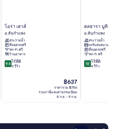
โอ
ดล
โอร่า เฮาส์
ดลธารา บูทิก รีสอร์ต
ร่า
ธารา
อ.สันกำแพง
อ.สันกำแพง
เฮา
บูทิ
สระว่ายน้ำ
สระว่ายน้ำ
ส์
ก
ที่จอดรถฟรี
รถรับส่งสนามบิน
อ.สันกำแพง
รี
Wi-Fi ฟรี
ที่จอดรถฟรี
สอร์ต
ร้านอาหาร
Wi-Fi ฟรี
อ.สันกำแพง
9.4
10.0
ไร้ที่ติ
ไร้ที่ติ
9.4
10
จาก
จาก
3 รีวิว
4 รีวิว
10,
10,
ไร้
ไร้
ราคา
฿637
ที่
ที่
ปัจจุบัน
ติ,
ติ,
ราคารวม ฿756
คือ
3
4
รวมภาษีและค่าธรรมเนียม
รวมภาษ
฿637
8 ก.ย. - 9 ก.ย.
รีวิว
รีวิว