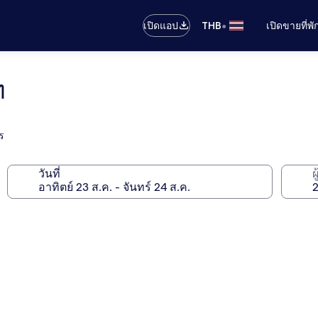
•
เปิดแอป
THB
เปิดขายที่พ
ท
ร
วันที่
ผ