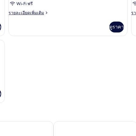
R
Wi-Fi ฟรี
มิ
ราย
รา
รายละเอียดเพิ่มเติม
รา
ลี่
ละเอียด
ละ
เพิ่ม
เพิ
า
ดูราคา
เติม
เต
เกี่ยว
เกี
กับ
กับ
ำงาน, ผ้าม่านกันแสง, Wi-Fi ฟรี
ห้อง
Fa
แฟ
Qu
มิ
R
ลี่
า
 เชียงใหม่
โรงแรมเดอะเวท บูติค