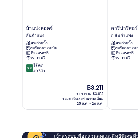
บ้าน
คา
บ้านปงลอดจ์
คารีน่ารีสอร
ปง
รี
สันกำแพง
อ.สันกำแพง
ลอด
น่า
สระว่ายน้ำ
สระว่ายน้ำ
จ์
รีสอร์ท
รถรับส่งสนามบิน
รถรับส่งสนาม
สันกำแพง
เชียงใหม่
ที่จอดรถฟรี
ที่จอดรถฟรี
อ.สันกำแพง
Wi-Fi ฟรี
Wi-Fi ฟรี
9.6
ไร้ที่ติ
9.6
จาก
40 รีวิว
10,
ไร้
ราคา
฿3,211
ที่
ปัจจุบัน
ติ,
ราคารวม ฿3,812
คือ
40
รวมภาษีและค่าธรรมเนียม
฿3,211
25 ส.ค. - 26 ส.ค.
รีวิว
เข้าสู่ระบบเพื่อดูส่วนลดและสิทธิพิเศษที