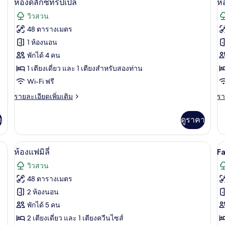
37
ห้
ห้องดีลักซ์ทริปเปิล
ห้
ดี
ภาพถ่าย
ภ
วิวสวน
ลัก
ทั้งหมด
ทั
ซ์
48 ตารางเมตร
ดั
ของ
ข
1 ห้องนอน
ห้อง
พักได้ 4 คน
ห้
1 เตียงเดี่ยว และ 1 เตียงสำหรับสองท่าน
ดี
ซู
Wi-Fi ฟรี
ลัก
พี
ราย
รา
รายละเอียดเพิ่มเติม
รา
ซ์
เร
ละเอียด
ละ
ทริปเปิล
บเ
เพิ่ม
เพิ
า
ดูราคา
เติม
เต
เกี่ยว
เกี
กับ
กับ
ห้องแฟมิลี่ | เครื่องนอนระดับพรีเมียม, 
เปิด
เป
24
ห้อง
ห้
ห้องแฟมิลี่
F
ดี
ซู
ภาพถ่าย
ภ
วิวสวน
ลัก
พี
ทั้งหมด
ทั
ซ์
เรี
48 ตารางเมตร
ทริปเปิล
บเ
ของ
ข
2 ห้องนอน
F
ห้อง
พักได้ 5 คน
Q
2 เตียงเดี่ยว และ 1 เตียงควีนไซส์
แฟ