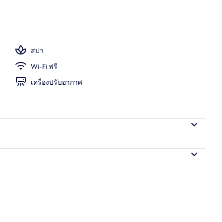
างแจ้ง
สปา
Wi-Fi ฟรี
เครื่องปรับอากาศ