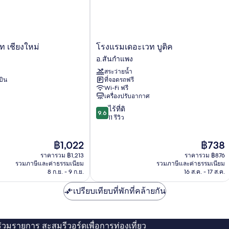
โรงแรม
์ท เชียงใหม่
โรงแรมเดอะเวท บูติค
เดอะ
อ.สันกำแพง
เวท
สระว่ายน้ำ
บูติค
บิน
ที่จอดรถฟรี
อ.สันกำแพง
Wi-Fi ฟรี
เครื่องปรับอากาศ
9.6
ไร้ที่ติ
9.6
จาก
11 รีวิว
10,
ไร้
ราคา
ราคา
฿1,022
฿738
ที่
ปัจจุบัน
ปัจจุบัน
ติ,
ราคารวม ฿1,213
ราคารวม ฿876
คือ
คือ
11
รวมภาษีและค่าธรรมเนียม
รวมภาษีและค่าธรรมเนียม
฿1,022
฿738
8 ก.ย. - 9 ก.ย.
16 ส.ค. - 17 ส.ค.
รีวิว
เปรียบเทียบที่พักที่คล้ายกัน
่ร่วมรายการ สะสมรีวอร์ดเพื่อการท่องเที่ยว