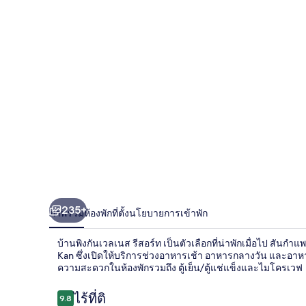
กัน
เวลเนส
รีสอร์ท
235+
ภาพรวม
ห้องพัก
ที่ตั้ง
นโยบายการเข้าพัก
บ้านพิงกันเวลเนส รีสอร์ท เป็นตัวเลือกที่น่าพักเมื่อไป สันกำ
Kan ซึ่งเปิดให้บริการช่วงอาหารเช้า อาหารกลางวัน และอาห
ความสะดวกในห้องพักรวมถึง ตู้เย็น/ตู้แช่แข็งและไมโครเวฟ
รีวิว
ไร้ที่ติ
9.8
9.8 จาก 10