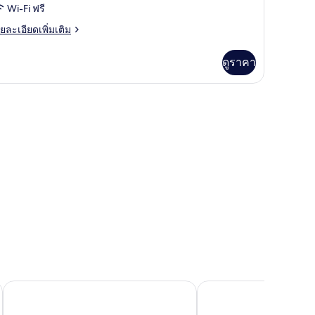
oom
Wi-Fi ฟรี
ย
ยละเอียดเพิ่มเติม
เอียด
่ม
ดูราคา
ิม
่ยว
mily
adruple
oom
โอร่า เฮาส์
ดลธารา บูทิก รีสอร์ต