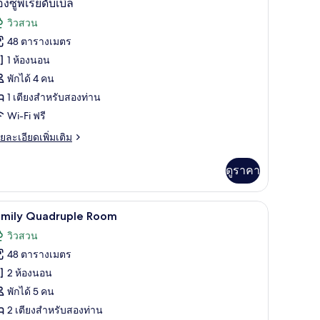
37
อง
องซูพีเรียดับเบิล
าพถ่าย
วิวสวน
้งหมด
48 ตารางเมตร
บเบิล
อง
1 ห้องนอน
อง
พักได้ 4 คน
1 เตียงสำหรับสองท่าน
Wi-Fi ฟรี
ย
ยละเอียดเพิ่มเติม
ียดั
เอียด
บิล
่ม
ดูราคา
ิม
่ยว
โต๊ะทำงาน, ผ้าม่านกันแสง, Wi-Fi ฟรี
Family Quadruple Room | เครื่องนอนระดับพรีเม
ิด
20
อง
amily Quadruple Room
าพถ่าย
วิวสวน
้งหมด
ยดั
48 ตารางเมตร
บิล
อง
2 ห้องนอน
amily
พักได้ 5 คน
uadruple
2 เตียงสำหรับสองท่าน