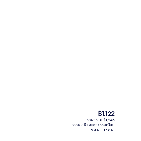
อก
ห้องดีลักซ์ทริปเปิล | วิวสวน
ราคา
฿1,122
ปัจจุบัน
ราคารวม ฿1,245
฿1,122
รวมภาษีและค่าธรรมเนียม
ามสะดวกในที่พัก
สิ่งอำนวยความสะดวกในที่พัก
16 ส.ค. - 17 ส.ค.