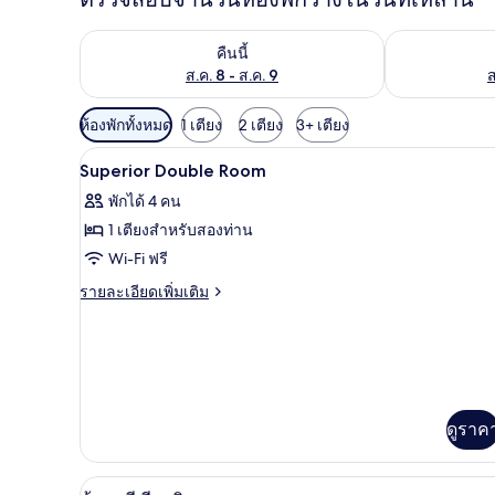
ตรวจสอบจำนวนห้องพักว่างในคืนนี้ ส.ค. 8 - ส.ค. 9
ตรวจสอบจำนวนห้
คืนนี้
ส.ค. 8 - ส.ค. 9
ส
ตัว
ห้องพักทั้งหมด
1 เตียง
2 เตียง
3+ เตียง
กรอง
เครื่องนอนระดับพรีเมียม, โต๊ะท
เปิด
50
Superior Double Room
ที่
ภาพถ่าย
มี
พักได้ 4 คน
ทั้งหมด
ให้
1 เตียงสำหรับสองท่าน
ของ
สำหรับ
Wi-Fi ฟรี
ห้อง
Superior
ราย
รายละเอียดเพิ่มเติม
Double
ละเอียด
พัก
เพิ่ม
Room
เติม
เกี่ยว
กับ
Superior
ดูราค
Double
Room
ห้องซูพีเรียทวิน | เครื่องนอนระ
เปิด