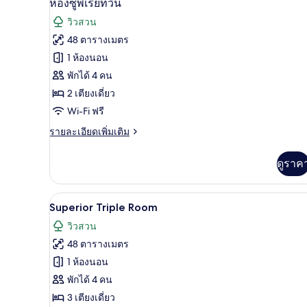
40
ห้องซูพีเรียทวิน
ภาพถ่าย
วิวสวน
ทั้งหมด
48 ตารางเมตร
ของ
1 ห้องนอน
ห้อง
พักได้ 4 คน
2 เตียงเดี่ยว
ซู
Wi-Fi ฟรี
พี
ราย
รายละเอียดเพิ่มเติม
เรีย
ละเอียด
ทวิน
เพิ่ม
ดูราค
เติม
เกี่ยว
กับ
วิวสวน
เปิด
18
ห้อง
Superior Triple Room
ซู
ภาพถ่าย
วิวสวน
พี
ทั้งหมด
เรีย
48 ตารางเมตร
ทวิ
ของ
1 ห้องนอน
น
Superior
พักได้ 4 คน
Triple
3 เตียงเดี่ยว