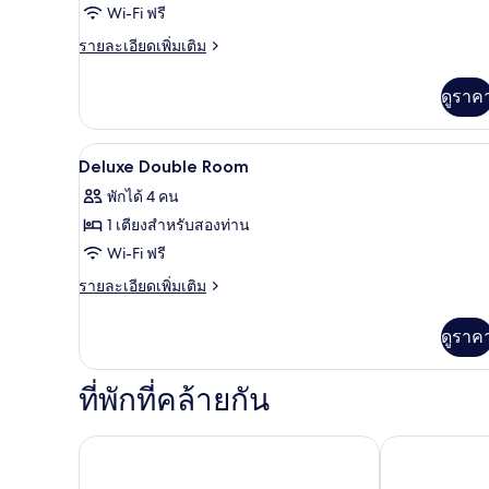
Room
Wi-Fi ฟรี
ราย
รายละเอียดเพิ่มเติม
ละเอียด
เพิ่ม
ดูราค
เติม
เกี่ยว
กับ
เครื่องนอนระดับพรีเมียม, โต๊ะท
เปิด
16
Superior
Deluxe Double Room
Triple
ภาพถ่าย
พักได้ 4 คน
Room
ทั้งหมด
1 เตียงสำหรับสองท่าน
ของ
Wi-Fi ฟรี
Deluxe
ราย
รายละเอียดเพิ่มเติม
Double
ละเอียด
เพิ่ม
Room
ดูราค
เติม
เกี่ยว
กับ
ที่พักที่คล้ายกัน
Deluxe
Double
Room
บ้านปงลอดจ์
คารีน่ารีสอร์ท