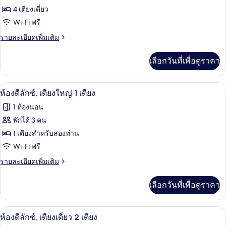
4 เตียงเดี่ยว
แฟ
Wi-Fi ฟรี
มิ
ราย
รายละเอียดเพิ่มเติม
ลี่
ละเอียด
เพิ่ม
เลือกวันที่เพื่อดูราคา
เติม
เกี่ยว
กับ
โต๊ะทำงาน, Wi-Fi ฟรี, ผ้าปูที่นอน
เปิด
4
ห้อง
ห้องดีลักซ์, เตียงใหญ่ 1 เตียง
แฟ
ภาพถ่าย
1 ห้องนอน
มิ
ทั้งหมด
ลี่
พักได้ 3 คน
ของ
1 เตียงสำหรับสองท่าน
ห้อง
Wi-Fi ฟรี
ดี
ราย
รายละเอียดเพิ่มเติม
ละเอียด
ลัก
เพิ่ม
เลือกวันที่เพื่อดูราคา
เติม
ซ์,
เกี่ยว
เตียง
กับ
ห้องดีลักซ์, เตียงเดี่ยว 2 เตียง | กาแฟ
เปิด
3
ห้อง
ห้องดีลักซ์, เตียงเดี่ยว 2 เตียง
ใหญ่
ดี