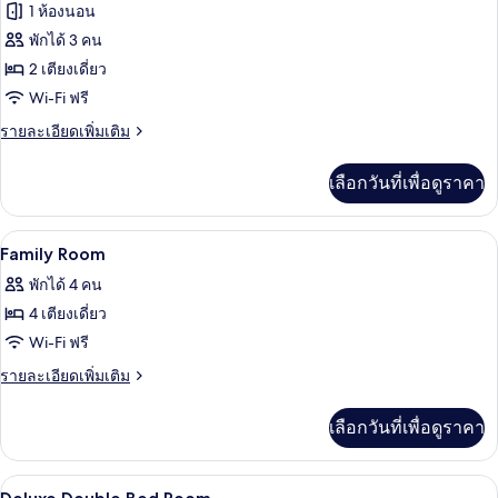
ภาพถ่าย
1 ห้องนอน
1
ลัก
ทั้งหมด
ซ์,
พักได้ 3 คน
เตียง
เตียง
ของ
2 เตียงเดี่ยว
ใหญ่
1
ห้อง
Wi-Fi ฟรี
เตียง
ดี
ราย
รายละเอียดเพิ่มเติม
ละเอียด
ลัก
เพิ่ม
เลือกวันที่เพื่อดูราคา
เติม
ซ์,
เกี่ยว
เตียง
กับ
โต๊ะทำงาน, Wi-Fi ฟรี, ผ้าปูที่นอน
เปิด
4
ห้อง
Family Room
เดี่ยว
ดี
ภาพถ่าย
พักได้ 4 คน
2
ลัก
ทั้งหมด
ซ์,
4 เตียงเดี่ยว
เตียง
เตียง
ของ
Wi-Fi ฟรี
เดี่ยว
Family
2
ราย
รายละเอียดเพิ่มเติม
เตียง
Room
ละเอียด
เพิ่ม
เลือกวันที่เพื่อดูราคา
เติม
เกี่ยว
กับ
ฝักบัว, ของใช้ในห้องน้ำฟรี, ผ้าเช็ดตัว, สบ
เปิด
2
Family