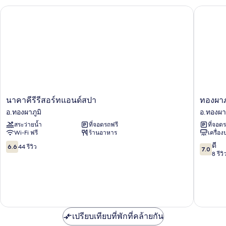
Twin
นาคาคีรีรีสอร์ทแอนด์สปา
ทองผาภูม
Bed
Deluxe
Room
นาคา
ทองผาภูม
นาคาคีรีรีสอร์ทแอนด์สปา
ทองผาภ
คีรี
เพลส
อ.ทองผาภูมิ
อ.ทองผาภ
รี
อ.ทองผาภ
สระว่ายน้ำ
ที่จอดรถฟรี
ที่จอด
สอร์ท
Wi-Fi ฟรี
ร้านอาหาร
เครื่อ
แอนด์
สปา
6.6
7.0
ดี
6.6
44 รีวิว
7.0
อ.ทองผาภูมิ
จาก
จาก
8 รีวิ
10,
10,
44
ดี,
รีวิว
8
รีวิว
เปรียบเทียบที่พักที่คล้ายกัน