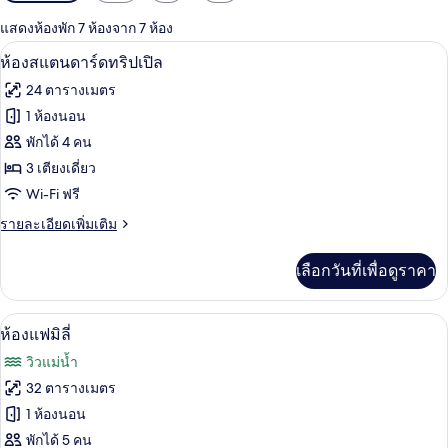
กรอง
แสดงห้องพัก 7 ห้องจาก 7 ห้อง
ที่
ห้องสแตนดาร์ดทริปเปิล | สิ่งอำนวยค
เปิด
มี
6
ห้องสแตนดาร์ดทริปเปิล
ให้
ภาพถ่าย
24 ตารางเมตร
สำหรับ
ทั้งหมด
1 ห้องนอน
ห้อง
ของ
พักได้ 4 คน
พัก
ห้อง
3 เตียงเดี่ยว
Wi-Fi ฟรี
สแตนดาร์ด
ราย
รายละเอียดเพิ่มเติม
ทริปเปิล
ละเอียด
เพิ่ม
เลือกวันที่เพื่อดูราคา
เติม
เกี่ยว
กับ
ห้องแฟมิลี่ | โต๊ะทำงาน, Wi-Fi ฟรี, ผ้าปู
เปิด
5
ห้อง
ห้องแฟมิลี่
สแตนดาร์ด
ภาพถ่าย
วิวแม่น้ำ
ทริปเปิล
ทั้งหมด
32 ตารางเมตร
ของ
1 ห้องนอน
ห้อง
พักได้ 5 คน