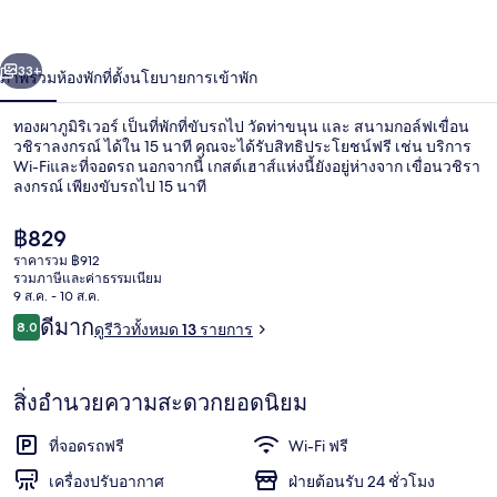
่อน
ถัดไป
น้า
33+
ภาพรวม
ห้องพัก
ที่ตั้ง
นโยบายการเข้าพัก
ทองผาภูมิริเวอร์ เป็นที่พักที่ขับรถไป วัดท่าขนุน และ สนามกอล์ฟเขื่อน
วชิราลงกรณ์ ได้ใน 15 นาที คุณจะได้รับสิทธิประโยชน์ฟรี เช่น บริการ
Wi-Fiและที่จอดรถ นอกจากนี้ เกสต์เฮาส์แห่งนี้ยังอยู่ห่างจาก เขื่อนวชิรา
ลงกรณ์ เพียงขับรถไป 15 นาที
ราคา
฿829
ปัจจุบัน
ราคารวม ฿912
฿829
รวมภาษีและค่าธรรมเนียม
9 ส.ค. - 10 ส.ค.
ระเบียง
รีวิว
ดีมาก
8.0
ดูรีวิวทั้งหมด 13 รายการ
8.0 จาก 10
สิ่งอำนวยความสะดวกยอดนิยม
ที่จอดรถฟรี
Wi-Fi ฟรี
เครื่องปรับอากาศ
ฝ่ายต้อนรับ 24 ชั่วโมง