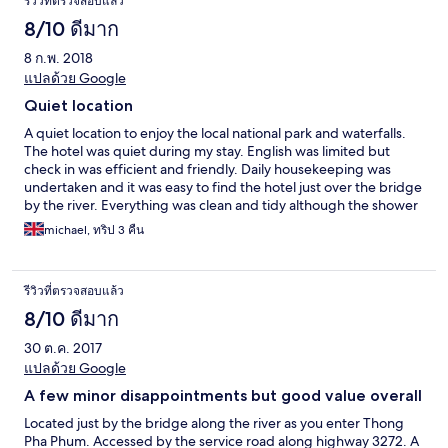
รีวิวที่ตรวจสอบแล้ว
8/10 ดีมาก
8 ก.พ. 2018
แปลด้วย Google
Quiet location
A quiet location to enjoy the local national park and waterfalls.
The hotel was quiet during my stay. English was limited but
check in was efficient and friendly. Daily housekeeping was
undertaken and it was easy to find the hotel just over the bridge
by the river. Everything was clean and tidy although the shower
was not overly warm and you couldn't adjust the temperature. I
michael, ทริป 3 คืน
would recommend as a place to stay.
รีวิวที่ตรวจสอบแล้ว
8/10 ดีมาก
30 ต.ค. 2017
แปลด้วย Google
A few minor disappointments but good value overall
Located just by the bridge along the river as you enter Thong
Pha Phum. Accessed by the service road along highway 3272. A