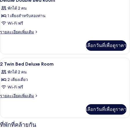
Deluxe Double Bed Room
Room
ภาพถ่าย
พักได้ 2 คน
ทั้งหมด
1 เตียงสำหรับสองท่าน
ของ
Wi-Fi ฟรี
Deluxe
ราย
รายละเอียดเพิ่มเติม
Double
ละเอียด
เพิ่ม
Bed
เลือกวันที่เพื่อดูราคา
เติม
Room
เกี่ยว
กับ
ฝักบัว, ของใช้ในห้องน้ำฟรี, ผ้าเช็ดตัว, สบ
เปิด
2
Deluxe
2 Twin Bed Deluxe Room
Double
ภาพถ่าย
พักได้ 2 คน
Bed
ทั้งหมด
Room
2 เตียงเดี่ยว
ของ
Wi-Fi ฟรี
2
ราย
รายละเอียดเพิ่มเติม
Twin
ละเอียด
เพิ่ม
Bed
เลือกวันที่เพื่อดูราคา
เติม
Deluxe
เกี่ยว
Room
กับ
ที่พักที่คล้ายกัน
2