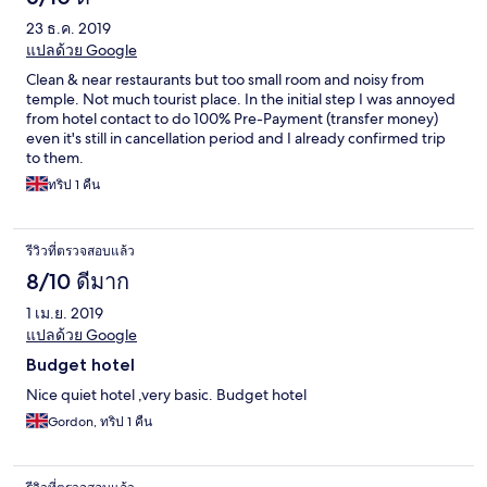
23 ธ.ค. 2019
แปลด้วย Google
Clean & near restaurants but too small room and noisy from
temple. Not much tourist place. In the initial step I was annoyed
from hotel contact to do 100% Pre-Payment (transfer money)
even it's still in cancellation period and I already confirmed trip
to them.
ทริป 1 คืน
รีวิวที่ตรวจสอบแล้ว
8/10 ดีมาก
1 เม.ย. 2019
แปลด้วย Google
Budget hotel
Nice quiet hotel ,very basic. Budget hotel
Gordon, ทริป 1 คืน