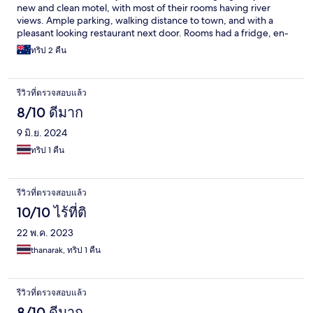
new and clean motel, with most of their rooms having river
views. Ample parking, walking distance to town, and with a
pleasant looking restaurant next door. Rooms had a fridge, en-
suite (Thai Style shower), TV with basically only Thai channels,
ทริป 2 คืน
and reasonably comfortable bedding. Free WiFi and free
morning coffee. Rooms were quite cramped. Hotel was pretty
good value, but the service was lacking. Staff knew no English
รีวิวที่ตรวจสอบแล้ว
despite advertising on sites such as this one, and rooms were
not cleaned, towels not refreshed and drinking water not
8/10 ดีมาก
replaced without asking. Also had to wait about 20 minutes at
9 มิ.ย. 2024
check-in because whoever does the bookings had stuffed up
my group's booking and only noted down one out of the three
ทริป 1 คืน
reservations we'd made! Not all the hotels in this town can be
found online, but Thongphaphum River is a convenient option if
you need a confirmed reservation with online booking and
รีวิวที่ตรวจสอบแล้ว
payment.
10/10 ไร้ที่ติ
22 พ.ค. 2023
thanarak, ทริป 1 คืน
รีวิวที่ตรวจสอบแล้ว
8/10 ดีมาก