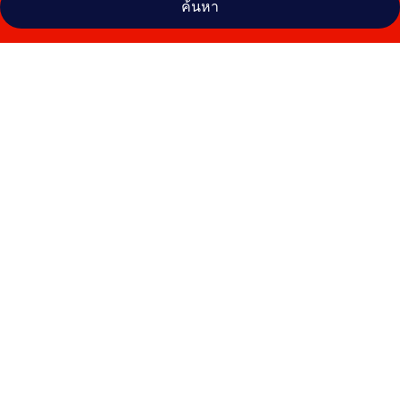
ค้นหา
คลัง
ภาพ
ทองผาภูมิ
ริ
เวอร์