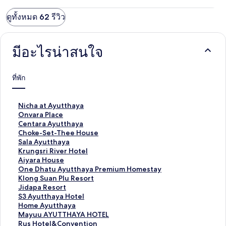
ットボトル普通サイズ２本）を用意してくれていますが、それ
以外にも用意しておいた方がいいと思います。家族経営のホテ
ดูทั้งหมด 62 รีวิว
ルの様で、過去の書き込みにもありましたがオーナーさんはじ
め、みなさん人当たりの良い人です。なんでも今年家族で日本
を旅行し、渋谷、新宿、河口湖などに行ったそうで、今度は大
阪に行きたいと言っていました。
มีอะไรน่าสนใจ
ที่พัก
ลิ
Nicha at Ayutthaya
ง
ลิ
Onvara Place
ก์
ง
ลิ
Centara Ayutthaya
ม
ก์
ง
ลิ
Choke-Set-Thee House
า
ม
ก์
ง
ลิ
Sala Ayutthaya
ต
า
ม
ก์
ง
ลิ
Krungsri River Hotel
ร
ต
า
ม
ก์
ง
ลิ
Aiyara House
ฐ
ร
ต
า
ม
ก์
ง
ลิ
One Dhatu Ayutthaya Premium Homestay
า
ฐ
ร
ต
า
ม
ก์
ง
ลิ
Klong Suan Plu Resort
น
า
ฐ
ร
ต
า
ม
ก์
ง
ลิ
Jidapa Resort
สำ
น
า
ฐ
ร
ต
า
ม
ก์
ง
ลิ
S3 Ayutthaya Hotel
ห
สำ
น
า
ฐ
ร
ต
า
ม
ก์
ง
ลิ
Home Ayutthaya
รั
ห
สำ
น
า
ฐ
ร
ต
า
ม
ก์
ง
ลิ
Mayuu AYUTTHAYA HOTEL
บ
รั
ห
สำ
น
า
ฐ
ร
ต
า
ม
ก์
ง
ลิ
Rus Hotel&Convention