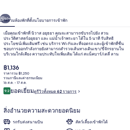
่อน
ถัดไป
น้า
61+
ภาพรวม
ห้องพัก
ที่ตั้ง
นโยบายการเข้าพัก
เมื่อคุณเข้าพักที่ นิวาส อยุธยา คุณจะสามารถขับรถไปยัง สวน
ประวัติศาสตร์อยุธยา และ แม่น้ำเจ้าพระยา ได้ใน 5 นาที รับสิทธิ
ประโยชน์เพิ่มเติมฟรี เช่น บริการ Wi-Fiและที่จอดรถ และผู้เข้าพักที่ชื่น
ชอบการออกกำลังกายยังสามารถสำรวจเส้นทางเดินเขา/ขี่จักรยานใน
บริเวณใกล้เคียง ความประทับใจเพิ่มเติม ได้แก่ สแน็คบาร์/เดลี่ ลาน
ระเบียง และสวน
ราคา
฿1,136
ปัจจุบัน
ราคารวม ฿1,250
฿1,136
รวมภาษีและค่าธรรมเนียม
ลานระเบียง/นอกชาน
16 ส.ค. - 17 ส.ค.
รีวิว
ยอดเยี่ยม
9.2
ดูรีวิวทั้งหมด 62 รายการ
9.2 จาก 10
สิ่งอำนวยความสะดวกยอดนิยม
รถรับส่งสนามบิน
สัตว์เลี้ยงเข้าพักได้