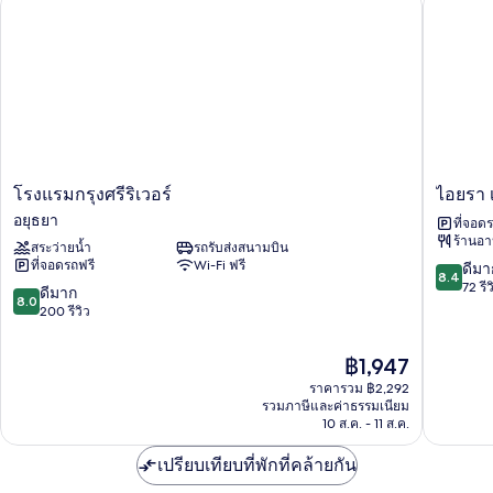
โรงแรมกรุงศรีริเวอร์
ไอยรา เฮ
โค
โน
มี
โรงแรม
ไอยรา
โรงแรมกรุงศรีริเวอร์
ไอยรา 
กรุง
เฮา
อยุธยา
ที่จอด
ศรี
ส์
ร้านอ
สระว่ายน้ำ
รถรับส่งสนามบิน
ริ
ที่จอดรถฟรี
Wi-Fi ฟรี
8.4
ดีมา
เวอร์
8.4
จาก
72 รีว
อยุธยา
8.0
ดีมาก
8.0
10,
จาก
200 รีวิว
ดี
10,
มาก,
ดี
ราคา
฿1,947
72
มาก,
ปัจจุบัน
รีวิว
ราคารวม ฿2,292
200
คือ
รวมภาษีและค่าธรรมเนียม
รีวิว
฿1,947
10 ส.ค. - 11 ส.ค.
เปรียบเทียบที่พักที่คล้ายกัน