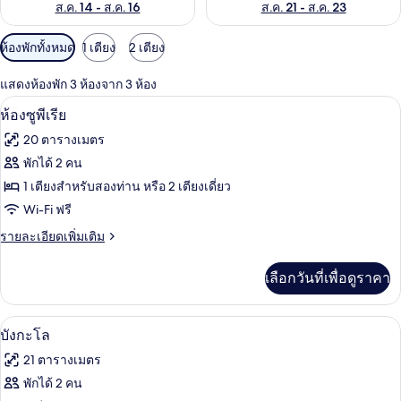
ส.ค. 14 - ส.ค. 16
ส.ค. 21 - ส.ค. 23
ตัว
ห้องพักทั้งหมด
1 เตียง
2 เตียง
กรอง
แสดงห้องพัก 3 ห้องจาก 3 ห้อง
ที่
Wi-Fi ฟรี, ผ้าปูที่นอน
เปิด
มี
15
ห้องซูพีเรีย
ให้
ภาพถ่าย
20 ตารางเมตร
สำหรับ
ทั้งหมด
พักได้ 2 คน
ห้อง
ของ
1 เตียงสำหรับสองท่าน หรือ 2 เตียงเดี่ยว
พัก
ห้อง
Wi-Fi ฟรี
ซู
ราย
รายละเอียดเพิ่มเติม
ละเอียด
พี
เพิ่ม
เลือกวันที่เพื่อดูราคา
เติม
เรีย
เกี่ยว
กับ
บังกะโล | Wi-Fi ฟรี, ผ้าปูที่นอน
เปิด
17
ห้อง
บังกะโล
ซู
ภาพถ่าย
21 ตารางเมตร
พี
ทั้งหมด
เรีย
พักได้ 2 คน