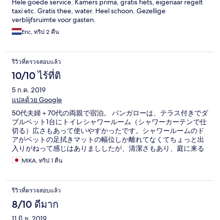
Hele goede service. Kamers prima, gratis fiets, eigenaar regelt
taxi etc. Gratis thee, water. Heel schoon. Gezellige
verblijfsruimte voor gasten.
Eric, ทริป 2 คืน
รีวิวที่ตรวจสอบแล้ว
10/10 ไร้ที่ติ
5 ก.ค. 2019
แปลด้วย Google
50代夫婦＋70代の両親で宿泊。 バンガローは、テラス付きでダ
ブルベット1台にトイレシャワールーム（シャワーカーテンで仕
切る）広さもあって使いやすかったです。シャワールームのド
アがベットの足拭きマットの幅位しか離れてなくてちょっと出
入りがねって感じはありまししたが、清潔さもあり、庭に来る
鳥の声に癒やされました。 両親の部屋は、母屋にあるダブルベ
MIKA, ทริป 1 คืน
ットのワンルームにトイレシャワールーム付きで、やはり清潔
でゆとりも有り両親も喜んでくれてました。 朝は、売店カウン
ターの所に飲み物と軽食（小ぶりのマフィン、ロールケーキ、
รีวิวที่ตรวจสอบแล้ว
クロワッサン）が用意されていて、無料サービスセルフで頂け
ました。 マネージャーの方がすごく感じが良くて、泊まって良
8/10 ดีมาก
かったと思える宿でした。
11 มิ.ย. 2019