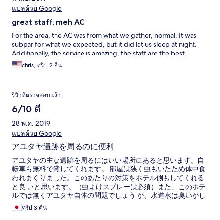
แปลด้วย Google
great staff, meh AC
For the area, the AC was from what we gather, normal. It was
subpar for what we expected, but it did let us sleep at night.
Additionally, the service is amazing, the staff are the best.
chris, ทริป 2 คืน
รีวิวที่ตรวจสอบแล้ว
6/10 ดี
28 พ.ค. 2019
แปลด้วย Google
アユタヤ遺跡を周るのに便利
アユタヤの主な遺跡を周るにはいい場所にあると思います。自
転車も無料で貸してくれます。 部屋は狭く虫もいたため体中食
われまくりました。このあたりの対策をホテル側もしてくれる
と良 いと思います。（虫よけスプレーは必須）また、このホテ
ルでは無くアユタヤ自体の問題でしょう が、水道水は臭いがし
ました。勿論タイの水道水は飲めませんが、歯を磨く際のうが
ทริป 3 คืน
いなども 売られている水でやりました。ホテルも無料の水（ペ