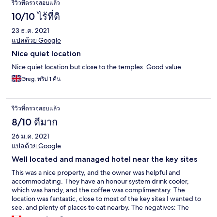
รีวิวที่ตรวจสอบแล้ว
10/10 ไร้ที่ติ
23 ธ.ค. 2021
แปลด้วย Google
Nice quiet location
Nice quiet location but close to the temples. Good value
Greg, ทริป 1 คืน
รีวิวที่ตรวจสอบแล้ว
8/10 ดีมาก
26 ม.ค. 2021
แปลด้วย Google
Well located and managed hotel near the key sites
This was a nice property, and the owner was helpful and
accommodating. They have an honour system drink cooler,
which was handy, and the coffee was complimentary. The
location was fantastic, close to most of the key sites I wanted to
see, and plenty of places to eat nearby. The negatives: The
room was small. It was fine for one, but would be a little tight for