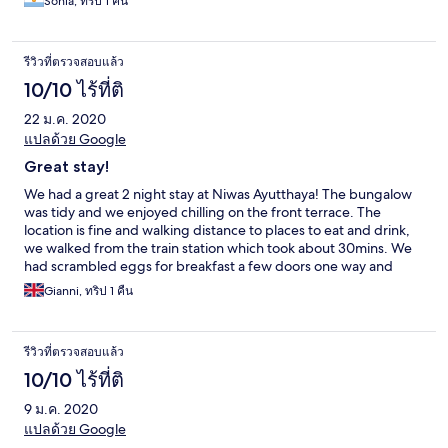
Sonia, ทริป 1 คืน
รีวิวที่ตรวจสอบแล้ว
10/10 ไร้ที่ติ
22 ม.ค. 2020
แปลด้วย Google
Great stay!
We had a great 2 night stay at Niwas Ayutthaya! The bungalow
was tidy and we enjoyed chilling on the front terrace. The
location is fine and walking distance to places to eat and drink,
we walked from the train station which took about 30mins. We
had scrambled eggs for breakfast a few doors one way and
hired bicycles a few the other way. Bicycles are the perfect way
Gianni, ทริป 1 คืน
to explore the temples and park. They have a fridge with drinks
that you can access and leave the money in an honesty box. We
enjoyed that and the complimentary chips to go with our beer!
รีวิวที่ตรวจสอบแล้ว
It was a great stay. The owner is lovely and the place is looked
after well. Would definitely recommend.
10/10 ไร้ที่ติ
9 ม.ค. 2020
แปลด้วย Google