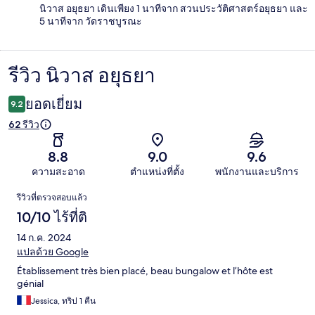
นิวาส อยุธยา เดินเพียง 1 นาทีจาก สวนประวัติศาสตร์อยุธยา และ
5 นาทีจาก วัดราชบูรณะ
รีวิว นิวาส อยุธยา
รีวิว
ยอดเยี่ยม
9.2
62 รีวิว
8.8
9.0
9.6
ความสะอาด
ตำแหน่งที่ตั้ง
พนักงานและบริการ
รีวิว
รีวิวที่ตรวจสอบแล้ว
10/10 ไร้ที่ติ
14 ก.ค. 2024
แปลด้วย Google
Établissement très bien placé, beau bungalow et l’hôte est
génial
Jessica, ทริป 1 คืน