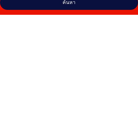
ค้นหา
คลัง
ภาพ
นิวาส
อยุธยา