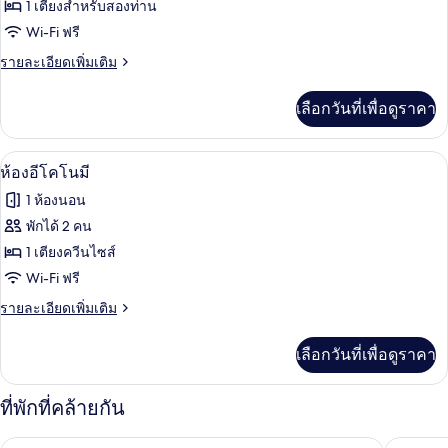
ของ
1 เตียงสำหรับสองท่าน
บังกะโล
Wi-Fi ฟรี
ราย
รายละเอียดเพิ่มเติม
ละเอียด
เพิ่ม
เลือกวันที่เพื่อดูราคา
เติม
เกี่ยว
กับ
Wi-Fi ฟรี, ผ้าปูที่นอน
เปิด
3
บังกะโล
ห้องอีโคโนมี
ภาพถ่าย
1 ห้องนอน
ทั้งหมด
พักได้ 2 คน
ของ
1 เตียงควีนไซส์
ห้อง
Wi-Fi ฟรี
อี
ราย
รายละเอียดเพิ่มเติม
ละเอียด
โค
เพิ่ม
เลือกวันที่เพื่อดูราคา
เติม
โนมี
เกี่ยว
กับ
ที่พักที่คล้ายกัน
ห้อง
อี