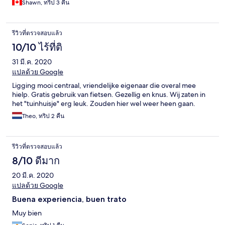
Shawn, ทริป 3 คืน
more than one. The wifi was fine out on the little sitting area out
front of the bungalow, and it was good at the foot of the bed.
But if you were lying at the head of the bed, as you normally
รีวิวที่ตรวจสอบแล้ว
would, the wifi was almost non-existent. So that was
inconvenient. The property has several bikes, but I was told they
10/10 ไร้ที่ติ
were all old and were broken. One of the reviews I saw for the
31 มี.ค. 2020
property said they had bikes for use. I intended to use them, so
they should have at least a couple of them fixed. There are
แปลด้วย Google
plenty of places nearby to rent a bike, so there were other
Ligging mooi centraal, vriendelijke eigenaar die overal mee
options, just not the one I hoped for. Overall a good experience,
hielp. Gratis gebruik van fietsen. Gezellig en knus. Wij zaten in
but with some things that could be improved (especially the wifi
het "tuinhuisje" erg leuk. Zouden hier wel weer heen gaan.
issue, which is critical these days)
Theo, ทริป 2 คืน
รีวิวที่ตรวจสอบแล้ว
8/10 ดีมาก
20 มี.ค. 2020
แปลด้วย Google
Buena experiencia, buen trato
Muy bien