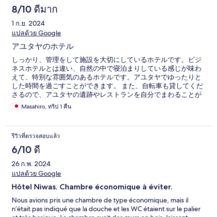
8/10 ดีมาก
1 ก.ย. 2024
แปลด้วย Google
アユタヤのホテル
しっかり、管理をして施設を大切にしているホテルです。ビジ
ネスホテルとは違い、自然の中で寝泊まりしている感じが味わ
えて、特別な雰囲気のあるホテルです。アユタヤでゆったりと
した時間を過ごすことができます。 また、自転車も貸してくだ
さるので、アユタヤの遺跡やレストランを自分でまわることが
できます。 高級さを求めるならおすすめはしませんが個人的に
Masahiro, ทริป 1 คืน
はよかったです。ホテルの方も親切でした。
รีวิวที่ตรวจสอบแล้ว
6/10 ดี
26 ก.พ. 2024
แปลด้วย Google
Hôtel Niwas. Chambre économique à éviter.
Nous avions pris une chambre de type économique, mais il
n’était pas indiqué que la douche et les WC étaient sur le palier