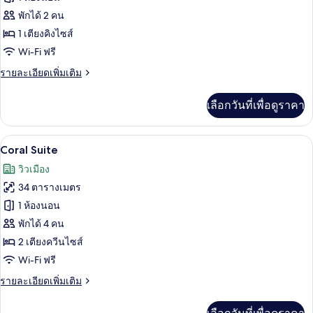
Reef
พักได้ 2 คน
Suite
1 เตียงคิงไซส์
King
Wi-Fi ฟรี
ราย
รายละเอียดเพิ่มเติม
ละเอียด
เพิ่ม
เลือกวันที่เพื่อดูราคา
เติม
เกี่ยว
กับ
เครื่องนอนระดับพรีเมียม, ตู้นิรภัยในห้
เปิด
10
Reef
Coral Suite
Suite
ภาพถ่าย
วิวเมือง
King
ทั้งหมด
34 ตารางเมตร
ของ
1 ห้องนอน
Coral
พักได้ 4 คน
Suite
2 เตียงควีนไซส์
Wi-Fi ฟรี
ราย
รายละเอียดเพิ่มเติม
ละเอียด
เพิ่ม