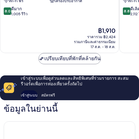
Wi-Fi ฟรี
เครื่องปรับอากาศ
Wi-Fi 
ตัว
เมือง
เมือง
พลาย
8.0
8.8
ดีมาก
ดีเลิ
8.0
8.8
พลาย
าเดล
จาก
จาก
1,005 รีวิว
2,112 
าเดล
คาร์
10,
10,
คาร์
เมน
ดี
ดี
ราคา
฿1,910
เมน
มาก,
เลิศ,
ปัจจุบัน
1,005
2,112
ราคารวม ฿2,424
คือ
รีวิว
รีวิว
รวมภาษีและค่าธรรมเนียม
฿1,910
17 ส.ค. - 18 ส.ค.
เปรียบเทียบที่พักที่คล้ายกัน
เข้าสู่ระบบเพื่อดูส่วนลดและสิทธิพิเศษที่ร่วมรายการ สะสม
รีวอร์ดเพื่อการท่องเที่ยวครั้งถัดไป
เข้าสู่ระบบ
สมัครฟรี
ข้อมูลในย่านนี้