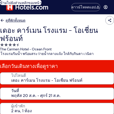
ข้ามไปยังส่วนหลักของหน้า
ดาวน์โหลดแอป
ดูที่พักทั้งหมด
เดอะ คาร์เมน โรงแรม - โอเชี่ยน
ฟร้อนท์
ที่พัก
The Carmen Hotel - Ocean Front
4.5
โรงแรมริมน้ำ พร้อมสระว่ายน้ำกลางแจ้ง ใกล้กับกินตา เวนิดา
ดาว
เลือกวันเดินทางเพื่อดูราคา
ไปไหนดี
วันที่
ผู้เข้าพัก