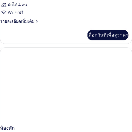
พักได้ 4 คน
Wi-Fi ฟรี
ราย
รายละเอียดเพิ่มเติม
ละเอียด
เพิ่ม
เลือกวันที่เพื่อดูราคา
เติม
เกี่ยว
กับ
ห้อง
พัก
ห้องพัก