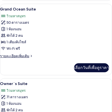
กับ
Grand Ocean Suite | เครื่องนอนระดับพรี
เปิด
12
Sunrise
Grand Ocean Suite
Suite
ภาพถ่าย
วิวมหาสมุทร
ทั้งหมด
50 ตารางเมตร
ของ
1 ห้องนอน
Grand
พักได้ 2 คน
Ocean
1 เตียงคิงไซส์
Suite
Wi-Fi ฟรี
ราย
รายละเอียดเพิ่มเติม
ละเอียด
เพิ่ม
เลือกวันที่เพื่อดูราคา
เติม
เกี่ยว
กับ
Owner´s Suite | เครื่องนอนระดับพรีเมีย
เปิด
15
Grand
Owner´s Suite
Ocean
ภาพถ่าย
วิวมหาสมุทร
Suite
ทั้งหมด
71 ตารางเมตร
ของ
1 ห้องนอน
Owner
พักได้ 2 คน