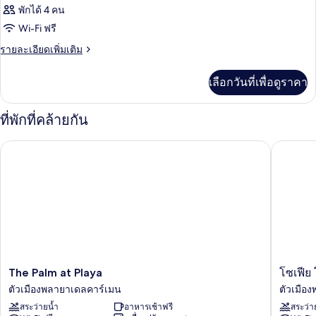
พักได้ 4 คน
Wi-Fi ฟรี
ราย
รายละเอียดเพิ่มเติม
ละเอียด
เพิ่ม
เลือกวันที่เพื่อดูราคา
เติม
เกี่ยว
กับ
ที่พักที่คล้ายกัน
ห้อง
พัก
The Palm at Playa
โซเฟีย โ
The
โซเฟีย
The Palm at Playa
โซเฟีย
Palm
โดย
ตัวเมืองพลายาเดลคาร์เมน
ตัวเมือ
at
Bunik
สระว่ายน้ำ
อาหารเช้าฟรี
สระว่า
Playa
ตัว