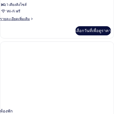
´s
1 เตียงคิงไซส์
Suite
Wi-Fi ฟรี
ราย
รายละเอียดเพิ่มเติม
ละเอียด
เพิ่ม
เลือกวันที่เพื่อดูราคา
เติม
เกี่ยว
กับ
Owner
´s
Suite
ห้องพัก