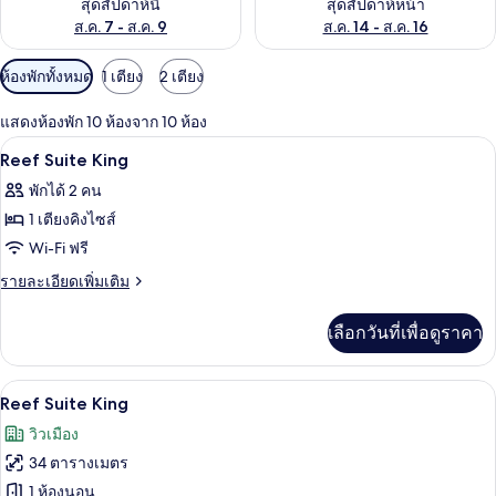
สุดสัปดาห์นี้
สุดสัปดาห์หน้า
ส.ค. 7 - ส.ค. 9
ส.ค. 14 - ส.ค. 16
ตัว
ห้องพักทั้งหมด
1 เตียง
2 เตียง
กรอง
แสดงห้องพัก 10 ห้องจาก 10 ห้อง
ที่
เครื่องนอนระดับพรีเมียม, ตู้นิรภัยในห้
เปิด
มี
7
Reef Suite King
ให้
ภาพถ่าย
พักได้ 2 คน
สำหรับ
ทั้งหมด
1 เตียงคิงไซส์
ห้อง
ของ
Wi-Fi ฟรี
พัก
Reef
ราย
รายละเอียดเพิ่มเติม
Suite
ละเอียด
เพิ่ม
King
เลือกวันที่เพื่อดูราคา
เติม
เกี่ยว
กับ
เครื่องนอนระดับพรีเมียม, ตู้นิรภัยในห้
เปิด
15
Reef
Reef Suite King
Suite
ภาพถ่าย
วิวเมือง
King
ทั้งหมด
34 ตารางเมตร
ของ
1 ห้องนอน