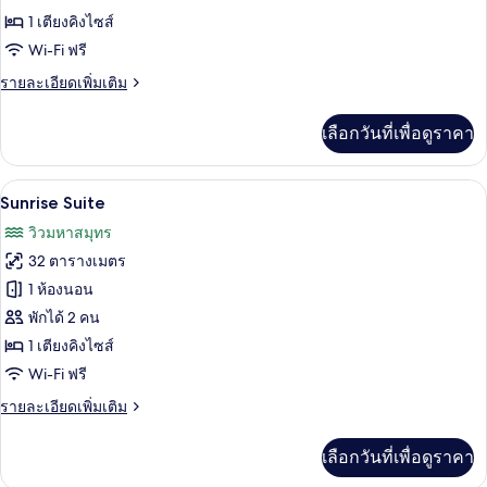
Suite
1 เตียงคิงไซส์
Wi-Fi ฟรี
ราย
รายละเอียดเพิ่มเติม
ละเอียด
เพิ่ม
เลือกวันที่เพื่อดูราคา
เติม
เกี่ยว
กับ
Sunrise Suite | เครื่องนอนระดับพรีเมียม
เปิด
13
Captain's
Sunrise Suite
Suite
ภาพถ่าย
วิวมหาสมุทร
ทั้งหมด
32 ตารางเมตร
ของ
1 ห้องนอน
Sunrise
พักได้ 2 คน
Suite
1 เตียงคิงไซส์
Wi-Fi ฟรี
ราย
รายละเอียดเพิ่มเติม
ละเอียด
เพิ่ม
เลือกวันที่เพื่อดูราคา
เติม
เกี่ยว