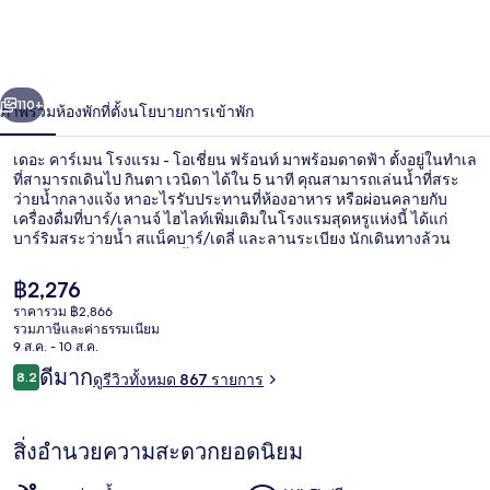
เมน
โรงแรม
่อน
ถัดไป
น้า
110+
-
ภาพรวม
ห้องพัก
ที่ตั้ง
นโยบายการเข้าพัก
โอ
เดอะ คาร์เมน โรงแรม - โอเชี่ยน ฟร้อนท์ มาพร้อมดาดฟ้า ตั้งอยู่ในทำเล
ที่สามารถเดินไป กินตา เวนิดา ได้ใน 5 นาที คุณสามารถเล่นน้ำที่สระ
เชี่ยน
ว่ายน้ำกลางแจ้ง หาอะไรรับประทานที่ห้องอาหาร หรือผ่อนคลายกับ
เครื่องดื่มที่บาร์/เลานจ์ ไฮไลท์เพิ่มเติมในโรงแรมสุดหรูแห่งนี้ ได้แก่
ฟร้อนท์
บาร์ริมสระว่ายน้ำ สแน็คบาร์/เดลี่ และลานระเบียง นักเดินทางล้วน
แล้วแต่ประทับใจสระว่ายน้ำและพนักงาน
ราคา
฿2,276
ปัจจุบัน
ราคารวม ฿2,866
฿2,276
รวมภาษีและค่าธรรมเนียม
สระว่ายน้ำกลางแจ้ง, ร่มริมสระว่ายน้ำ
9 ส.ค. - 10 ส.ค.
รีวิว
ดีมาก
8.2
ดูรีวิวทั้งหมด 867 รายการ
8.2 จาก 10
สิ่งอำนวยความสะดวกยอดนิยม