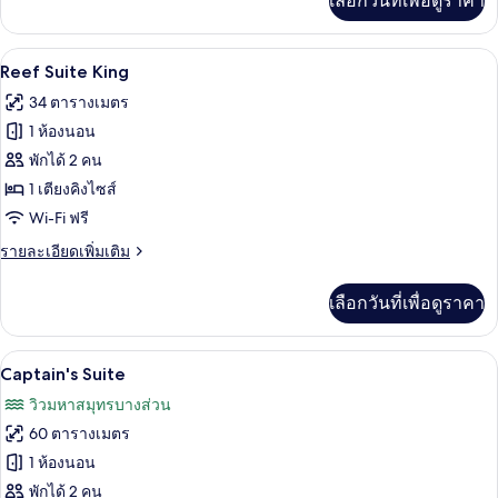
เลือกวันที่เพื่อดูราคา
เติม
เกี่ยว
กับ
เครื่องนอนระดับพรีเมียม, ตู้นิรภัยในห้
เปิด
15
Coral
Reef Suite King
Suite
ภาพถ่าย
34 ตารางเมตร
ทั้งหมด
1 ห้องนอน
ของ
พักได้ 2 คน
Reef
1 เตียงคิงไซส์
Suite
Wi-Fi ฟรี
King
ราย
รายละเอียดเพิ่มเติม
ละเอียด
เพิ่ม
เลือกวันที่เพื่อดูราคา
เติม
เกี่ยว
กับ
Captain's Suite | เครื่องนอนระดับพรีเมี
เปิด
7
Reef
Captain's Suite
Suite
ภาพถ่าย
วิวมหาสมุทรบางส่วน
King
ทั้งหมด
60 ตารางเมตร
ของ
1 ห้องนอน
Captain's
พักได้ 2 คน