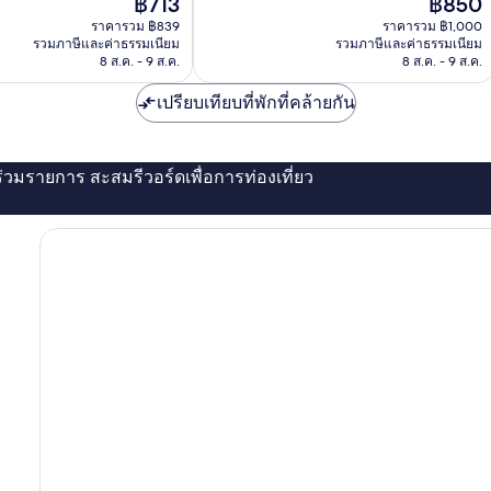
ราคา
ราคา
฿713
฿850
ดี
ปัจจุบัน
ปัจจุบัน
มาก,
ราคารวม ฿839
ราคารวม ฿1,000
คือ
คือ
รวมภาษีและค่าธรรมเนียม
รวมภาษีและค่าธรรมเนียม
55
฿713
฿850
8 ส.ค. - 9 ส.ค.
8 ส.ค. - 9 ส.ค.
รีวิว
เปรียบเทียบที่พักที่คล้ายกัน
่ร่วมรายการ สะสมรีวอร์ดเพื่อการท่องเที่ยว