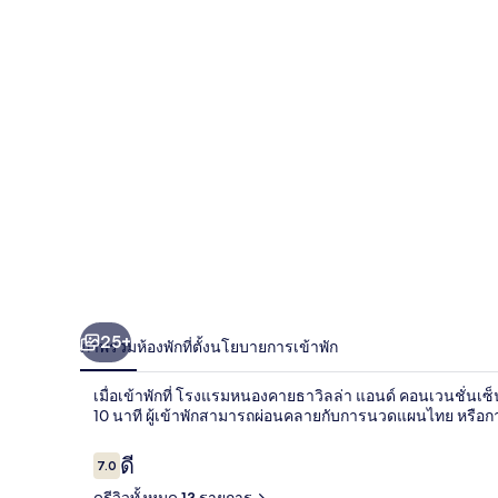
อง
คาย
ธา
วิลล่า
แอนด์
คอน
เวน
ชั่น
25+
ภาพรวม
ห้องพัก
ที่ตั้ง
นโยบายการเข้าพัก
เซ็นเตอร์
เมื่อเข้าพักที่ โรงแรมหนองคายธาวิลล่า แอนด์ คอนเวนชั่น
10 นาที ผู้เข้าพักสามารถผ่อนคลายกับการนวดแผนไทย หรือก
รีวิว
ดี
7.0
7.0 จาก 10
ดูรีวิวทั้งหมด 13 รายการ