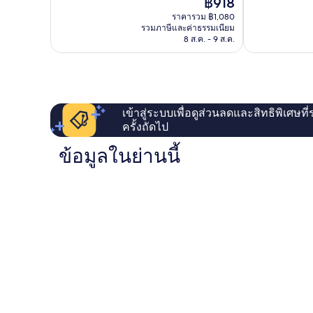
ราคา
฿918
ดี
ดี
ปัจจุบัน
เลิศ,
มาก,
ราคารวม ฿1,080
คือ
รวมภาษีและค่าธรรมเนียม
165
30
฿918
8 ส.ค. - 9 ส.ค.
รีวิว
รีวิว
เข้าสู่ระบบเพื่อดูส่วนลดและสิทธิพิเศษที
ครั้งถัดไป
ข้อมูลในย่านนี้