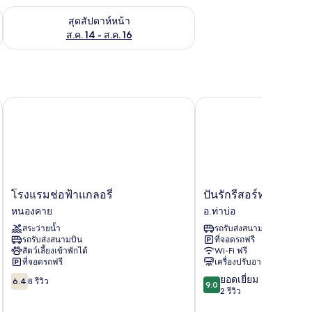
้ ส.ค. 7 - ส.ค. 9
ตรวจสอบจำนวนห้องพักว่างในสุดสัปดาห์หน้า ส.ค. 14 - ส.ค. 16
สุดสัปดาห์หน้า
ส.ค. 14 - ส.ค. 16
โรงแรมช่อฟ้าแกลอรี่
ปันรักรีสอร์ท
โรงแรม
ปัน
โรงแรมช่อฟ้าแกลอรี่
ปันรักรีสอร์ท
ช่อฟ้า
รัก
หนองคาย
อ.ท่าบ่อ
แกล
รีสอร์ท
สระว่ายน้ำ
รถรับส่งสนามบิน
อรี่
อ.ท่าบ่อ
รถรับส่งสนามบิน
ที่จอดรถฟรี
หนองคาย
สัตว์เลี้ยงเข้าพักได้
Wi-Fi ฟรี
ที่จอดรถฟรี
เครื่องปรับอากาศ
6.4
9.0
ยอดเยี่ยม
6.4
8 รีวิว
9.0
จาก
จาก
2 รีวิว
10,
10,