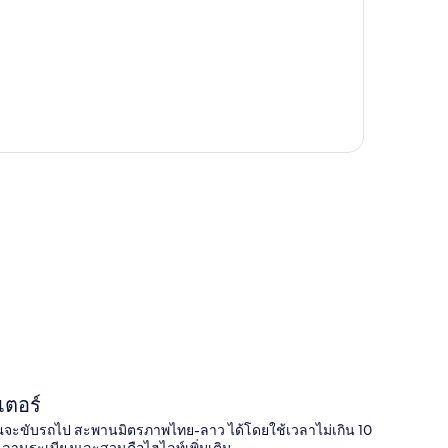
ี่
เตอร์
 คุณจะขับรถไป สะพานมิตรภาพไทย-ลาว ได้โดยใช้เวลาไม่เกิน 10
ลานระเบียงและสวนคือไฮไลท์เพิ่มเติม