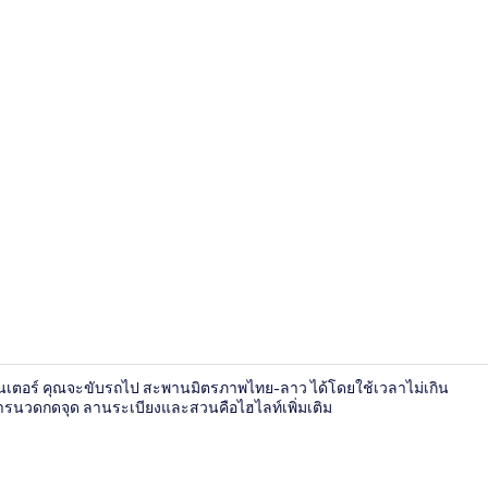
บริเวณที่พัก
เซ็นเตอร์ คุณจะขับรถไป สะพานมิตรภาพไทย-ลาว ได้โดยใช้เวลาไม่เกิน
ารนวดกดจุด ลานระเบียงและสวนคือไฮไลท์เพิ่มเติม
บริเวณนั่งเล่นท