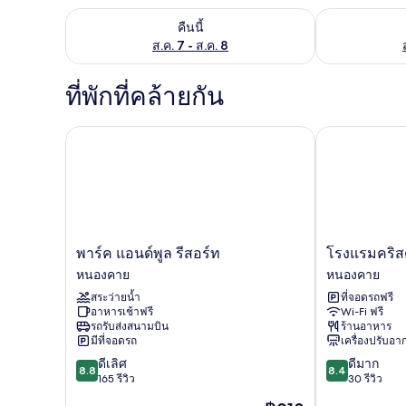
ตรวจสอบจำนวนห้องพักว่างในคืนนี้ ส.ค. 7 - ส.ค. 8
ตรวจสอบจำนวนห้
คืนนี้
ส.ค. 7 - ส.ค. 8
ที่พักที่คล้ายกัน
พาร์ค แอนด์พูล รีสอร์ท
โรงแรมคริสต
พาร์
โรงแรม
พาร์ค แอนด์พูล รีสอร์ท
โรงแรมคริส
ค
คริสตัล
หนองคาย
หนองคาย
แอนด์
หนองคาย
สระว่ายน้ำ
ที่จอดรถฟรี
พูล
หนองคาย
อาหารเช้าฟรี
Wi-Fi ฟรี
รีสอร์ท
รถรับส่งสนามบิน
ร้านอาหาร
หนองคาย
มีที่จอดรถ
เครื่องปรับอ
8.8
8.4
ดีเลิศ
ดีมาก
8.8
8.4
จาก
จาก
165 รีวิว
30 รีวิว
10,
10,