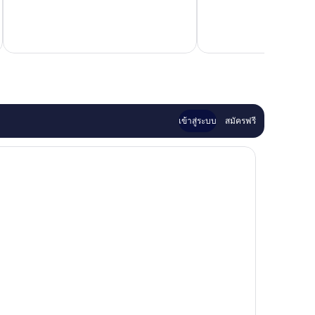
8
ยอด
รีวิว
เยี่ยม,
รวมภาษ
2
รีวิว
เข้าสู่ระบบ
สมัครฟรี