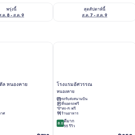
องพักว่างในพรุ่งนี้ ส.ค. 8 - ส.ค. 9
ตรวจสอบจำนวนห้องพักว่างในสุดสัปดาห์นี
พรุ่งนี้
สุดสัปดาห์นี้
ส.ค. 8 - ส.ค. 9
ส.ค. 7 - ส.ค. 9
ัล หนองคาย
โรงแรมอัศวรรณ
โรง
ตัล หนองคาย
โรงแรมอัศวรรณ
แร
หนองคาย
มอัศ
รถรับส่งสนามบิน
วรรณ
ที่จอดรถฟรี
หนองคาย
Wi-Fi ฟรี
ากาศ
ร้านอาหาร
8.0
ดีมาก
8.0
จาก
55 รีวิว
10,