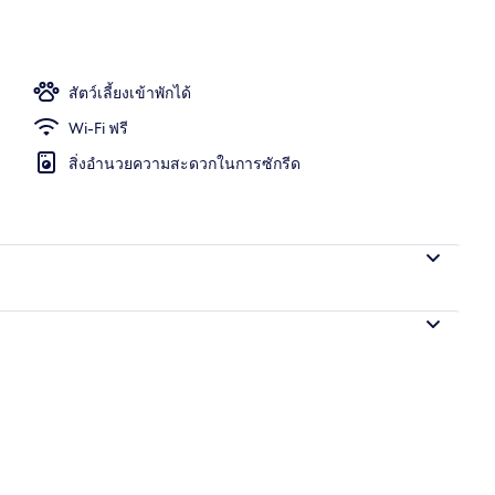
ก - ตอนเย็น/กลางคืน
สัตว์เลี้ยงเข้าพักได้
Wi-Fi ฟรี
สิ่งอำนวยความสะดวกในการซักรีด