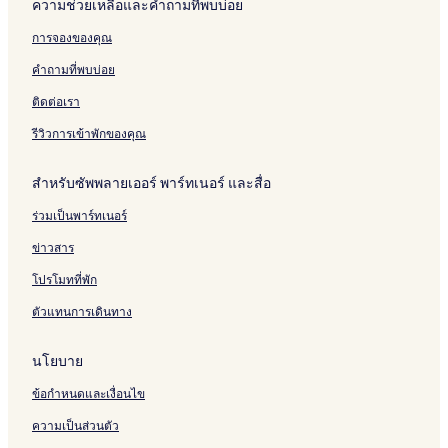
ความช่วยเหลือและคำถามที่พบบ่อย
F
k
a
R
o
A
m
o
a
o
k
o
i
A
l
a
r
i
G
m
t
u
A
n
การจองของคุณ
r
i
d
t
r
a
H
w
n
i
G
e
r
i
h
p
t
o
i
t
r
a
คำถามที่พบบ่อย
p
s
b
o
w
u
c
r
p
t
o
s
y
r
i
s
k
y
o
w
ติดต่อเรา
r
o
I
t
c
e
H
r
i
t
n
H
k
-
o
t
c
รีวิวการเข้าพักของคุณ
I
G
S
t
k
n
l
e
สำหรับซัพพลายเออร์ พาร์ทเนอร์ และสื่อ
d
e
l
i
e
-
ร่วมเป็นพาร์ทเนอร์
v
p
G
i
s
a
ข่าวสาร
d
7
t
u
w
โปรโมทที่พัก
a
i
ตัวแทนการเดินทาง
l
c
s
k
นโยบาย
ข้อกำหนดและเงื่อนไข
ความเป็นส่วนตัว