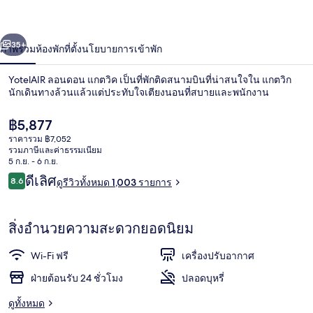
ตวิค
่อน
ถัดไป
น้า
35+
ภาพรวม
ห้องพัก
ที่ตั้ง
นโยบายการเข้าพัก
YotelAIR ลอนดอน แกตวิค เป็นที่พักติดสนามบินที่น่าสนใจใน แกตวิก
นักเดินทางล้วนแล้วแต่ประทับใจเตียงนอนที่สบายและพนักงาน
ราคา
฿5,877
ปัจจุบัน
ราคารวม ฿7,052
฿5,877
รวมภาษีและค่าธรรมเนียม
5 ก.ย. - 6 ก.ย.
รีวิว
ดีเลิศ
8.6
ดูรีวิวทั้งหมด 1,003 รายการ
8.6 จาก 10
ฝ่ายต้อนรับ
สิ่งอำนวยความสะดวกยอดนิยม
Wi-Fi ฟรี
เครื่องปรับอากาศ
ฝ่ายต้อนรับ 24 ชั่วโมง
ปลอดบุหรี่
ดูทั้งหมด