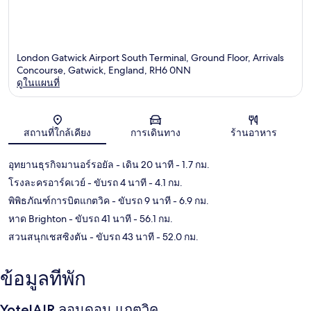
London Gatwick Airport South Terminal, Ground Floor, Arrivals
Concourse, Gatwick, England, RH6 0NN
ดูในแผนที่
แผนที่
สถานที่ใกล้เคียง
การเดินทาง
ร้านอาหาร
อุทยานธุรกิจมานอร์รอยัล
- เดิน 20 นาที
- 1.7 กม.
โรงละครอาร์คเวย์
- ขับรถ 4 นาที
- 4.1 กม.
พิพิธภัณฑ์การบิตแกตวิค
- ขับรถ 9 นาที
- 6.9 กม.
หาด Brighton
- ขับรถ 41 นาที
- 56.1 กม.
สวนสนุกเชสซิงตัน
- ขับรถ 43 นาที
- 52.0 กม.
ข้อมูลที่พัก
YotelAIR ลอนดอน แกตวิค