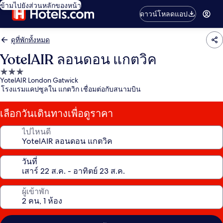
ข้ามไปยังส่วนหลักของหน้า
ดาวน์โหลดแอป
ดูที่พักทั้งหมด
YotelAIR ลอนดอน แกตวิค
ที่พัก
YotelAIR London Gatwick
3.0
โรงแรมแคปซูลใน แกตวิก เชื่อมต่อกับสนามบิน
ดาว
เลือกวันเดินทางเพื่อดูราคา
ไปไหนดี
วันที่
ผู้เข้าพัก