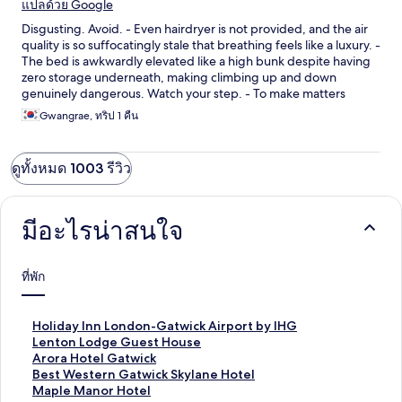
แปลด้วย Google
Disgusting. Avoid. - Even hairdryer is not provided, and the air
quality is so suffocatingly stale that breathing feels like a luxury. -
​The bed is awkwardly elevated like a high bunk despite having
zero storage underneath, making climbing up and down
genuinely dangerous. Watch your step. - ​To make matters
worse, insects are crawling out of the dusty ceiling vents directly
Gwangrae, ทริป 1 คืน
above the bed. - No temperature control inside room
ดูทั้งหมด 1003 รีวิว
มีอะไรน่าสนใจ
ที่พัก
ลิ
Holiday Inn London-Gatwick Airport by IHG
ง
ลิ
Lenton Lodge Guest House
ก์
ง
ลิ
Arora Hotel Gatwick
ม
ก์
ง
ลิ
Best Western Gatwick Skylane Hotel
า
ม
ก์
ง
ลิ
Maple Manor Hotel