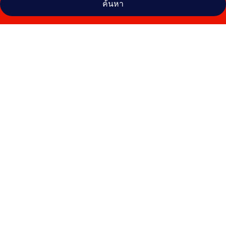
ค้นหา
คลัง
ภาพ
YotelAIR
ลอนดอน
แก