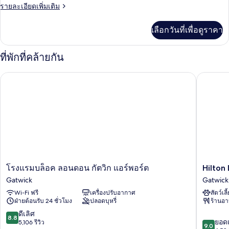
สแตนดาร์ด
ราย
รายละเอียดเพิ่มเติม
ละเอียด
เพิ่ม
เลือกวันที่เพื่อดูราคา
เติม
เกี่ยว
กับ
ที่พักที่คล้ายกัน
ห้อง
สแตนดาร์ด
Hilton L
โรงแรมบล็อค ลอนดอน กัตวิก แอร์พอร์ต
โรงแรม
Hilton
โรงแรมบล็อค ลอนดอน กัตวิก แอร์พอร์ต
Hilton
บล็อค
London
Gatwick
Gatwick
ลอนดอน
Gatwick
Wi-Fi ฟรี
เครื่องปรับอากาศ
สัตว์เลี
กัต
Airport
ฝ่ายต้อนรับ 24 ชั่วโมง
ปลอดบุหรี่
ร้านอ
วิก
Gatwick
แอร์
8.8
ดีเลิศ
8.8
9.0
พอร์ต
ยอดเ
จาก
5,106 รีวิว
9.0