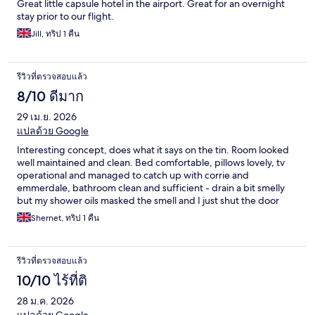
Great little capsule hotel in the airport. Great for an overnight
stay prior to our flight.
Jill, ทริป 1 คืน
รีวิวที่ตรวจสอบแล้ว
8/10 ดีมาก
29 เม.ย. 2026
แปลด้วย Google
Interesting concept, does what it says on the tin. Room looked
well maintained and clean. Bed comfortable, pillows lovely, tv
operational and managed to catch up with corrie and
emmerdale, bathroom clean and sufficient - drain a bit smelly
but my shower oils masked the smell and I just shut the door
before nodding off
Shernet, ทริป 1 คืน
รีวิวที่ตรวจสอบแล้ว
10/10 ไร้ที่ติ
28 ม.ค. 2026