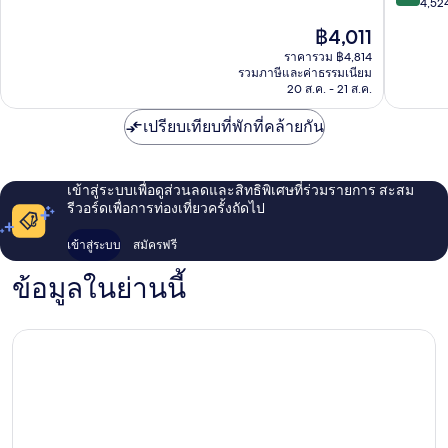
จาก
Gatwick
4,524
10,
10,
ดี
ราคา
฿4,011
ยอด
เลิศ,
ปัจจุบัน
เยี่ยม,
ราคารวม ฿4,814
5,106
คือ
รวมภาษีและค่าธรรมเนียม
4,524
รีวิว
฿4,011
20 ส.ค. - 21 ส.ค.
รีวิว
เปรียบเทียบที่พักที่คล้ายกัน
เข้าสู่ระบบเพื่อดูส่วนลดและสิทธิพิเศษที่ร่วมรายการ สะสม
รีวอร์ดเพื่อการท่องเที่ยวครั้งถัดไป
เข้าสู่ระบบ
สมัครฟรี
ข้อมูลในย่านนี้