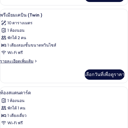
เกี่ยว
กับ
พรีเมียมเคบิน (Twin ) | โต๊ะทำงาน, เตารี
เปิด
8
พรีเมียม
พรีเมียมเคบิน (Twin )
เคบิน
ภาพถ่าย
10 ตารางเมตร
ทั้งหมด
1 ห้องนอน
ของ
พักได้ 2 คน
พรีเมียม
1 เตียงสองชั้นขนาดทวินไซส์
Wi-Fi ฟรี
เคบิน
(Twin
ราย
รายละเอียดเพิ่มเติม
ละเอียด
)
เพิ่ม
เลือกวันที่เพื่อดูราคา
เติม
เกี่ยว
กับ
ห้องสแตนดาร์ด | โต๊ะทำงาน, เตารีด/โต๊ะ
เปิด
11
พรีเมียม
ห้องสแตนดาร์ด
เคบิน
ภาพถ่าย
1 ห้องนอน
(Twin
ทั้งหมด
)
พักได้ 1 คน
ของ
1 เตียงเดี่ยว
ห้อง
Wi-Fi ฟรี