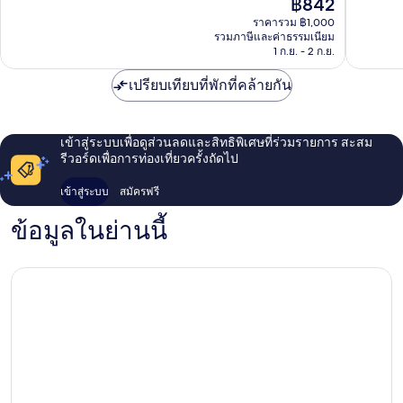
ราคา
฿842
28
ดี
เก่า
ช้าง
ปัจจุบัน
รีวิว
มาก,
ราคารวม ฿1,000
คลาน
คือ
รวมภาษีและค่าธรรมเนียม
1
฿842
1 ก.ย. - 2 ก.ย.
รีวิว
เปรียบเทียบที่พักที่คล้ายกัน
เข้าสู่ระบบเพื่อดูส่วนลดและสิทธิพิเศษที่ร่วมรายการ สะสม
รีวอร์ดเพื่อการท่องเที่ยวครั้งถัดไป
เข้าสู่ระบบ
สมัครฟรี
ข้อมูลในย่านนี้