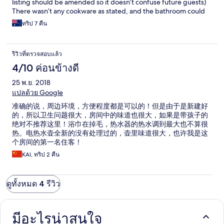
listing should be amended so it doesn’t confuse future guests)
There wasn’t any cookware as stated, and the bathroom could
have done with a better clean (hair still clogged up in the
ทริป 7 คืน
shower drain) You have to purchase your own toilet paper as
you’re only provided with one and don’t receive housekeeping.
And if hard beds isn’t your thing, then this apartment is not
รีวิวที่ตรวจสอบแล้ว
suited for you. The location is a big positive, right behind central
festival, and off the main road making it quick and easy to get to
4/10 ค่อนข้างดี
all the main attractions. And the pool in condo ping is massive,
25 พ.ย. 2018
so it’s great if you just want to lounge around for the day (just be
prepared for it to be a little colder then usual)
แปลด้วย Google
准确的说，周边环境，方便程度都是可以的！但是由于是新建好
的，所以卫生问题很大，房间中的味道也很大，如果是带孩子的
绝对不推荐这里！浴巾在掉毛，热水器的热水调到最大也不算很
热。电热水壶全新的没有处理过的，壶里味道很大，也许我是这
个房间的第一名住客！
KAI, ทริป 2 คืน
ดูทั้งหมด 4 รีวิว
มีอะไรน่าสนใจ