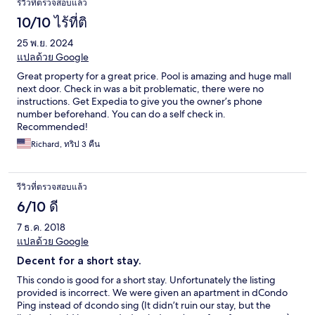
รีวิวที่ตรวจสอบแล้ว
10/10 ไร้ที่ติ
25 พ.ย. 2024
แปลด้วย Google
Great property for a great price. Pool is amazing and huge mall
next door. Check in was a bit problematic, there were no
instructions. Get Expedia to give you the owner’s phone
number beforehand. You can do a self check in.
Recommended!
Richard, ทริป 3 คืน
รีวิวที่ตรวจสอบแล้ว
6/10 ดี
7 ธ.ค. 2018
แปลด้วย Google
Decent for a short stay.
This condo is good for a short stay. Unfortunately the listing
provided is incorrect. We were given an apartment in dCondo
Ping instead of dcondo sing (It didn’t ruin our stay, but the