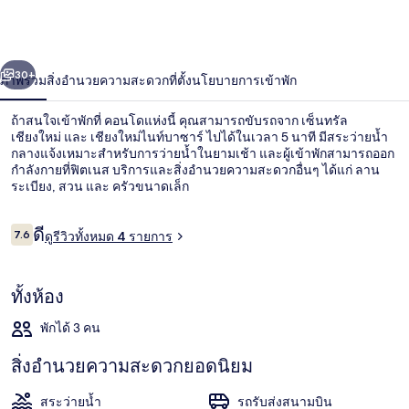
โด
ซา
่อน
ถัดไป
น้า
30+
ภาพรวม
สิ่งอำนวยความสะดวก
ที่ตั้ง
นโยบายการเข้าพัก
ยน์
เชียงใหม่
ถ้าสนใจเข้าพักที่ คอนโดแห่งนี้ คุณสามารถขับรถจาก เซ็นทรัล
เชียงใหม่ และ เชียงใหม่ไนท์บาซาร์ ไปได้ในเวลา 5 นาที มีสระว่ายน้ำ
R628
กลางแจ้งเหมาะสำหรับการว่ายน้ำในยามเช้า และผู้เข้าพักสามารถออก
กำลังกายที่ฟิตเนส บริการและสิ่งอำนวยความสะดวกอื่นๆ ได้แก่ ลาน
ระเบียง, สวน และ ครัวขนาดเล็ก
รีวิว
ดี
7.6
ดูรีวิวทั้งหมด 4 รายการ
7.6 จาก 10
สระว่ายน้ำกลางแจ้ง, ร่มริมสระว่ายน้ำ, 
ทั้งห้อง
พักได้ 3 คน
สิ่งอำนวยความสะดวกยอดนิยม
สระว่ายน้ำ
รถรับส่งสนามบิน