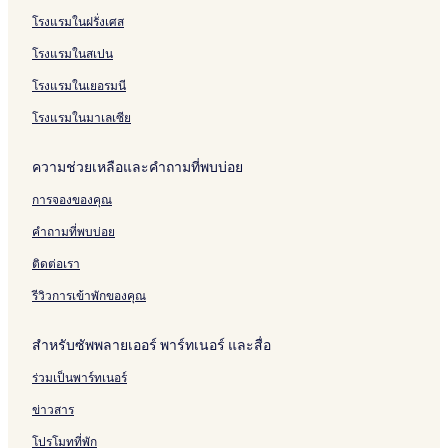
e
a
m
n
i
i
l
g
a
t
a
l
i
โรงแรมในฝรั่งเศส
y
i
a
g
a
a
t
B
n
e
i
B
h
h
i
M
n
n
s
o
g
l
N
o
o
โรงแรมในสเปน
u
a
g
g
O
u
m
i
u
m
b
i
M
M
n
t
a
m
t
H
โรงแรมในเยอรมนี
a
a
l
i
i
m
i
o
i
i
y
q
H
a
q
t
โรงแรมในมาเลเซีย
u
o
n
u
e
e
t
C
e
l
ความช่วยเหลือและคำถามที่พบบ่อย
H
e
h
&
o
l
i
B
การจองของคุณ
t
a
u
e
n
d
คำถามที่พบบ่อย
l
g
g
M
e
ติดต่อเรา
a
t
i
H
รีวิวการเข้าพักของคุณ
-
o
A
t
สำหรับซัพพลายเออร์ พาร์ทเนอร์ และสื่อ
d
e
u
l
ร่วมเป็นพาร์ทเนอร์
l
t
ข่าวสาร
s
O
โปรโมทที่พัก