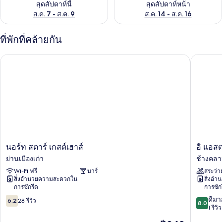
สุดสัปดาห์นี้
สุดสัปดาห์หน้า
ส.ค. 7 - ส.ค. 9
ส.ค. 14 - ส.ค. 16
ที่พักที่คล้ายกัน
นอร์ท สตาร์ เกสต์เฮาส์
อิ แอสตรา
นอร์ท
อิ
นอร์ท สตาร์ เกสต์เฮาส์
อิ แอสต
ส
แอ
ย่านเมืองเก่า
ช้างคล
ตาร์
สตรา
Wi-Fi ฟรี
บาร์
สระว่า
เกส
ลัก
สิ่งอำนวยความสะดวกใน
สิ่งอ
ต์
ชัว
การซักรีด
การซัก
เฮา
รี่
6.2
8.0
ส์
สวีท
ดีมา
6.2
28 รีวิว
8.0
จาก
จาก
ย่าน
คอน
1 รีวิว
10,
10,
เมือง
โด