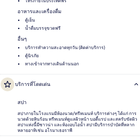
โทรภายในประเทศฟรี
อาหารและเครื่องดื่ม
ตู้เย็น
น้ำดื่มบรรจุขวดฟรี
อื่นๆ
บริการทำความสะอาดทุกวัน (คิดค่าบริการ)
ตู้นิรภัย
ทางเข้าจากทางเดินด้านนอก
บริการที่โดดเด่น
สปา
สปาภายในโรงแรมมีห้องนวด/ทรีทเมนท์ บริการต่างๆ ได้แก่ การ
นวดด้วยหินร้อน ทรีทเมนท์ดูแลผิวหน้า บอดี้แรป และสครับขัดผิว
สปาแห่งนี้มีซาวน่า และห้องอบไอน้ำ สปามีบริการบำบัดที่หลาก
หลายอาทิเช่น อโรมาเธอราพี