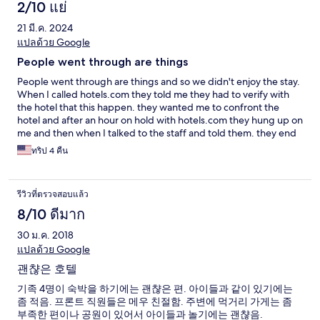
2/10 แย่
21 มี.ค. 2024
แปลด้วย Google
People went through are things
People went through are things and so we didn't enjoy the stay.
When I called hotels.com they told me they had to verify with
the hotel that this happen. they wanted me to confront the
hotel and after an hour on hold with hotels.com they hung up on
me and then when I talked to the staff and told them. they end
up checking the cameras and told me they would send me the
ทริป 4 คืน
clip and refund me, but they only refunded me half as i wanted
a refund for the whole stay as i don't want to pay for my stuff to
be gone through.
รีวิวที่ตรวจสอบแล้ว
8/10 ดีมาก
30 ม.ค. 2018
แปลด้วย Google
괜챦은 호텔
기족 4명이 숙박을 하기에는 괜챦은 편. 아이들과 같이 있기에는
좀 적음. 프론트 직원들은 메우 친절함. 주변에 먹거리 가게는 좀
부족한 편이나 공원이 있어서 아이들과 놀기에는 괜챦음.