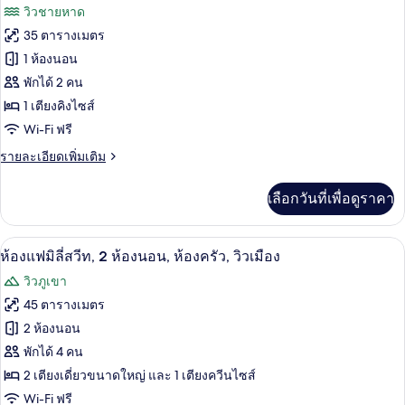
ภาพถ่าย
วิวชายหาด
ลัก
ทั้งหมด
ซ์
35 ตารางเมตร
ทริปเปิล,
ของ
1 ห้องนอน
วิว
ชายหาด
ห้อง
พักได้ 2 คน
1 เตียงคิงไซส์
พัก,
Wi-Fi ฟรี
วิว
ราย
รายละเอียดเพิ่มเติม
ทะเล
ละเอียด
(
เพิ่ม
เลือกวันที่เพื่อดูราคา
เติม
VIP
เกี่ยว
)
กับ
ห้องแฟมิลี่สวีท, 2 ห้องนอน, ห้องครัว, วิว
เปิด
11
ห้อง
ห้องแฟมิลี่สวีท, 2 ห้องนอน, ห้องครัว, วิวเมือง
พัก,
ภาพถ่าย
วิวภูเขา
วิว
ทั้งหมด
ทะเล
45 ตารางเมตร
(
ของ
2 ห้องนอน
VIP
)
ห้อง
พักได้ 4 คน
2 เตียงเดี่ยวขนาดใหญ่ และ 1 เตียงควีนไซส์
แฟ
Wi-Fi ฟรี