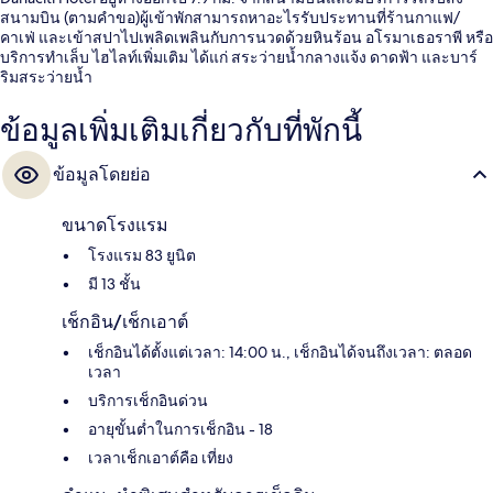
สนามบิน (ตามคำขอ)ผู้เข้าพักสามารถหาอะไรรับประทานที่ร้านกาแฟ/
คาเฟ่ และเข้าสปาไปเพลิดเพลินกับการนวดด้วยหินร้อน อโรมาเธอราพี หรือ
บริการทำเล็บ ไฮไลท์เพิ่มเติม ได้แก่ สระว่ายน้ำกลางแจ้ง ดาดฟ้า และบาร์
ริมสระว่ายน้ำ
ข้อมูลเพิ่มเติมเกี่ยวกับที่พักนี้
ข้อมูลโดยย่อ
ขนาดโรงแรม
โรงแรม 83 ยูนิต
มี 13 ชั้น
เช็กอิน/เช็กเอาต์
เช็กอินได้ตั้งแต่เวลา: 14:00 น., เช็กอินได้จนถึงเวลา: ตลอด
เวลา
บริการเช็กอินด่วน
อายุขั้นต่ำในการเช็กอิน - 18
เวลาเช็กเอาต์คือ เที่ยง