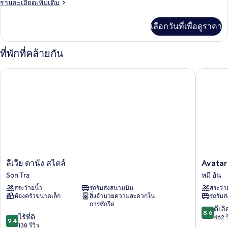
ราย
รายละเอียดเพิ่มเติม
พี
ละเอียด
เรียดั
เพิ่ม
เลือกวันที่เพื่อดูราคา
เติม
บเบิล,
เกี่ยว
วิว
กับ
ที่พักที่คล้ายกัน
ห้อง
เมือง
ซู
Avatar D
ลีเวีย ดานัง สไตล์
พี
เรียดั
บเบิล,
วิว
เมือง
ลี
Avatar
ลีเวีย ดานัง สไตล์
Avatar
เวีย
Danang
Son Tra
หมี อัน
ดานั
หมี
สระว่ายน้ำ
รถรับส่งสนามบิน
สระว่า
ง
อัน
ห้องครัวขนาดเล็ก
สิ่งอำนวยความสะดวกใน
รถรับส
สไตล์
การซักรีด
Son
8.6
ดีเลิ
8.6
9.4
Tra
ไร้ที่ติ
จาก
462 ร
9.4
จาก
138 รีวิว
10,