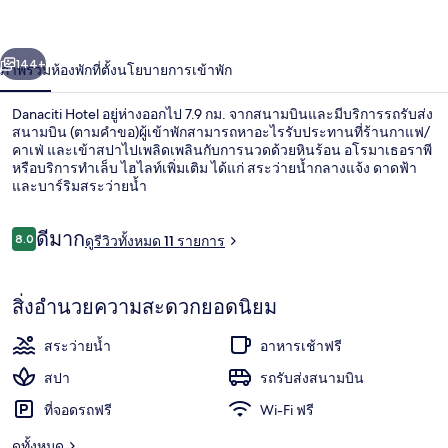
่อน
ถัดไป
น้า
144+
ภาพรวม
ห้องพัก
ที่ตั้ง
นโยบายการเข้าพัก
Danaciti Hotel อยู่ห่างออกไป 7.9 กม. จากสนามบินและมีบริการรถรับส่ง
สนามบิน (ตามคำขอ)ผู้เข้าพักสามารถหาอะไรรับประทานที่ร้านกาแฟ/
คาเฟ่ และเข้าสปาไปเพลิดเพลินกับการนวดด้วยหินร้อน อโรมาเธอราพี
หรือบริการทำเล็บ ไฮไลท์เพิ่มเติม ได้แก่ สระว่ายน้ำกลางแจ้ง ดาดฟ้า
และบาร์ริมสระว่ายน้ำ
รีวิว
ดีมาก
8.0
ดูรีวิวทั้งหมด 11 รายการ
8.0 จาก 10
สระว่ายน้ำกลางแจ้ง, เก้าอี้อาบแดดริมส
สิ่งอำนวยความสะดวกยอดนิยม
สระว่ายน้ำ
อาหารเช้าฟรี
สปา
รถรับส่งสนามบิน
ที่จอดรถฟรี
Wi-Fi ฟรี
ดูทั้งหมด