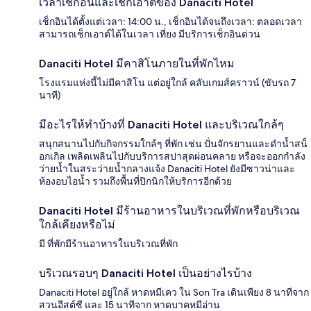
เวลาเช็กอินและเช็กเอาต์ของ Danaciti Hotel
เช็กอินได้ตั้งแต่เวลา: 14:00 น., เช็กอินได้จนถึงเวลา: ตลอดเวลา
สามารถเช็กเอาต์ได้ในเวลา เที่ยง มีบริการเช็กอินด่วน
Danaciti Hotel มีคาสิโนภายในที่พักไหม
โรงแรมแห่งนี้ไม่มีคาสิโน แต่อยู่ใกล้ คลับเกมส์คราวน์ (ขับรถ 7
นาที)
มีอะไรให้ทำบ้างที่ Danaciti Hotel และบริเวณใกล้ๆ
สนุกสนานไปกับกิจกรรมใกล้ๆ ที่พัก เช่น ปั่นจักรยานและดำน้ำสน็
อกเกิล เพลิดเพลินไปกับบริการสปาสุดผ่อนคลาย หรือจะออกกำลัง
ว่ายน้ำในสระว่ายน้ำกลางแจ้ง Danaciti Hotel ยังมีซาวน่าและ
ห้องอบไอน้ำ รวมถึงพื้นที่ปิกนิกให้บริการอีกด้วย
Danaciti Hotel มีร้านอาหารในบริเวณที่พักหรือบริเวณ
ใกล้เคียงหรือไม่
มี ที่พักมีร้านอาหารในบริเวณที่พัก
บริเวณรอบๆ Danaciti Hotel เป็นอย่างไรบ้าง
Danaciti Hotel อยู่ใกล้ หาดหมีเคว ใน Son Tra เดินเพียง 8 นาทีจาก
สวนอีสต์ซี และ 15 นาทีจาก หาดบาคหมีอ่าน