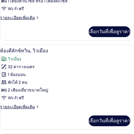
ห้อง
1 เตียงควีนไซส์ หรือ 1 เตียงคิงไซส์
Wi-Fi ฟรี
ซู
ราย
รายละเอียดเพิ่มเติม
พี
ละเอียด
เรียดั
เพิ่ม
เลือกวันที่เพื่อดูราคา
เติม
บเบิล
เกี่ยว
กับ
ห้องดีลักซ์ทวิน, วิวเมือง | เครื่องนอนป้อ
เปิด
7
ห้อง
ห้องดีลักซ์ทวิน, วิวเมือง
ซู
ภาพถ่าย
วิวเมือง
พี
ทั้งหมด
เรียดั
32 ตารางเมตร
บเบิล
ของ
1 ห้องนอน
ห้อง
พักได้ 2 คน
2 เตียงเดี่ยวขนาดใหญ่
ดี
Wi-Fi ฟรี
ลัก
ราย
รายละเอียดเพิ่มเติม
ซ์
ละเอียด
ทวิน,
เพิ่ม
เลือกวันที่เพื่อดูราคา
เติม
วิว
เกี่ยว
กับ