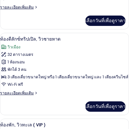
ลัก
ราย
รายละเอียดเพิ่มเติม
ซ์
ละเอียด
สำหรับ
เพิ่ม
เลือกวันที่เพื่อดูราคา
เติม
สี่
เกี่ยว
กับ
ท่าน,
ห้องดีลักซ์ทริปเปิล, วิวชายหาด | เครื่อง
เปิด
15
ห้อง
ห้องดีลักซ์ทริปเปิล, วิวชายหาด
เห็น
ดี
ภาพถ่าย
วิวเมือง
ลัก
วิว
ทั้งหมด
ซ์
32 ตารางเมตร
มหาสมุทร
สำหรับ
ของ
1 ห้องนอน
สี่
บาง
ท่าน,
ห้อง
พักได้ 3 คน
เห็น
ส่วน
3 เตียงเดี่ยวขนาดใหญ่ หรือ 1 เตียงเดี่ยวขนาดใหญ่ และ 1 เตียงควีนไซส์
ดี
วิว
Wi-Fi ฟรี
มหาสมุทร
ลัก
บาง
ราย
รายละเอียดเพิ่มเติม
ซ์
ส่วน
ละเอียด
ทริปเปิล,
เพิ่ม
เลือกวันที่เพื่อดูราคา
เติม
วิว
เกี่ยว
กับ
ชายหาด
ห้องพัก, วิวทะเล ( VIP ) | เครื่องนอนป้อง
เปิด
17
ห้อง
ห้องพัก, วิวทะเล ( VIP )
ดี