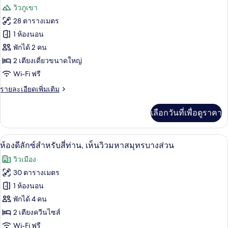
ให้
ภาพถ่าย
วิวภูเขา
สำหรับ
ทั้งหมด
28 ตารางเมตร
ห้อง
ของ
1 ห้องนอน
พัก
ห้อง
พักได้ 2 คน
2 เตียงเดี่ยวขนาดใหญ่
ซู
Wi-Fi ฟรี
พี
ราย
รายละเอียดเพิ่มเติม
เรีย
ละเอียด
ทวิน,
เพิ่ม
เลือกวันที่เพื่อดูราคา
เติม
วิว
เกี่ยว
กับ
เมือง
เครื่องนอนป้องกันสารก่อภูมิแพ้, มินิบาร์
เปิด
17
ห้อง
ห้องดีลักซ์สำหรับสี่ท่าน, เห็นวิวมหาสมุทรบางส่วน
ซู
ภาพถ่าย
วิวเมือง
พี
ทั้งหมด
เรีย
30 ตารางเมตร
ทวิ
ของ
1 ห้องนอน
น,
วิว
ห้อง
พักได้ 4 คน
เมือง
2 เตียงควีนไซส์
ดี
Wi-Fi ฟรี