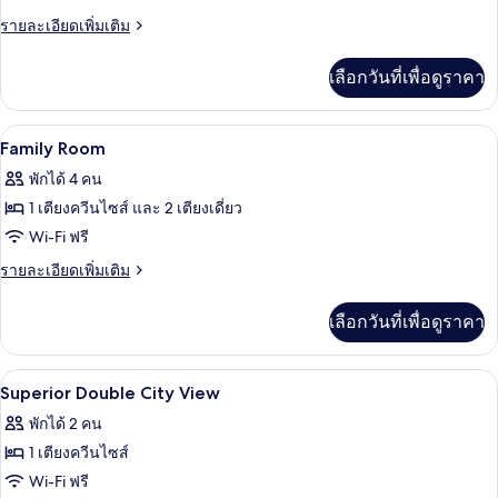
มิ
ราย
รายละเอียดเพิ่มเติม
ลี่
ละเอียด
สวีท,
เพิ่ม
เลือกวันที่เพื่อดูราคา
เติม
2
เกี่ยว
ห้อง
กับ
เครื่องนอนป้องกันสารก่อภูมิแพ้, มินิบาร์
เปิด
13
ห้อง
Family Room
นอน,
แฟ
ภาพถ่าย
พักได้ 4 คน
มิ
ห้อง
ทั้งหมด
ลี่
1 เตียงควีนไซส์ และ 2 เตียงเดี่ยว
ครัว,
สวี
ของ
Wi-Fi ฟรี
ท,
วิว
Family
2
ราย
รายละเอียดเพิ่มเติม
เมือง
ห้อง
Room
ละเอียด
นอน,
เพิ่ม
เลือกวันที่เพื่อดูราคา
ห้อง
เติม
ครัว,
เกี่ยว
วิว
กับ
เครื่องนอนป้องกันสารก่อภูมิแพ้, มินิบาร์
เปิด
เมือง
8
Family
Superior Double City View
Room
ภาพถ่าย
พักได้ 2 คน
ทั้งหมด
1 เตียงควีนไซส์
ของ
Wi-Fi ฟรี