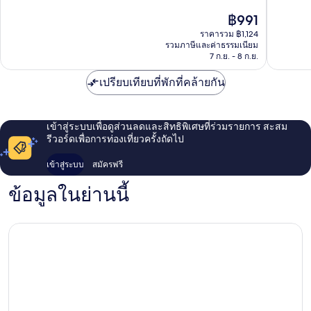
10,
ดี
ราคา
฿991
ไร้
เลิศ,
ปัจจุบัน
ที่
ราคารวม ฿1,124
462
คือ
รวมภาษีและค่าธรรมเนียม
ติ,
รีวิว
฿991
7 ก.ย. - 8 ก.ย.
138
รีวิว
เปรียบเทียบที่พักที่คล้ายกัน
เข้าสู่ระบบเพื่อดูส่วนลดและสิทธิพิเศษที่ร่วมรายการ สะสม
รีวอร์ดเพื่อการท่องเที่ยวครั้งถัดไป
เข้าสู่ระบบ
สมัครฟรี
ข้อมูลในย่านนี้