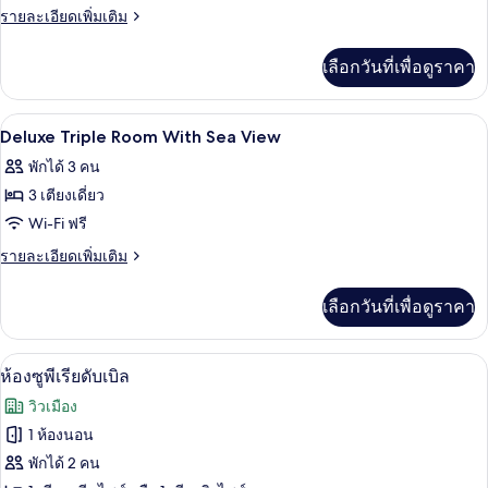
Superior
ราย
รายละเอียดเพิ่มเติม
Double
ละเอียด
เพิ่ม
City
เลือกวันที่เพื่อดูราคา
เติม
View
เกี่ยว
กับ
เครื่องนอนป้องกันสารก่อภูมิแพ้, มินิบาร์
เปิด
15
Superior
Deluxe Triple Room With Sea View
Double
ภาพถ่าย
พักได้ 3 คน
City
ทั้งหมด
View
3 เตียงเดี่ยว
ของ
Wi-Fi ฟรี
Deluxe
ราย
รายละเอียดเพิ่มเติม
Triple
ละเอียด
เพิ่ม
Room
เลือกวันที่เพื่อดูราคา
เติม
With
เกี่ยว
Sea
กับ
ห้องซูพีเรียดับเบิล | เครื่องนอนป้องกันสา
เปิด
9
Deluxe
View
ห้องซูพีเรียดับเบิล
Triple
ภาพถ่าย
วิวเมือง
Room
ทั้งหมด
With
1 ห้องนอน
Sea
ของ
พักได้ 2 คน
View