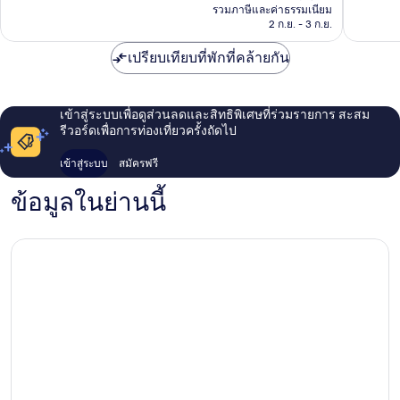
คือ
509
รีวิว
รวมภาษีและค่าธรรมเนียม
฿4,070
2 ก.ย. - 3 ก.ย.
รีวิว
เปรียบเทียบที่พักที่คล้ายกัน
เข้าสู่ระบบเพื่อดูส่วนลดและสิทธิพิเศษที่ร่วมรายการ สะสม
รีวอร์ดเพื่อการท่องเที่ยวครั้งถัดไป
เข้าสู่ระบบ
สมัครฟรี
ข้อมูลในย่านนี้