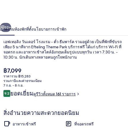
อลิง
วัน
่อน
ถัดไป
น้า
32+
ภาพรวม
ห้องพัก
ที่ตั้ง
นโยบายการเข้าพัก
เด
อร์
เอฟเทอลิง วันเดอร์ โรงแรม - ตั๋ว ธีมพาร์ค รวมอยู่ด้วย เป็นที่พักที่ขับรถ
เพียง 5 นาทีจาก Efteling Theme Park บริการฟรี ได้แก่ บริการ Wi-Fi ที่
โรงแรม
จอดรถ และอาหารเช้าสไตล์อังกฤษเต็มรูปแบบทุกวัน เวลา 7:30 น. -
10:30 น. นักเดินทางหลายคนถูกใจพนักงาน
-
ราคา
฿7,099
ตั๋ว
ปัจจุบัน
ราคารวม ฿15,283
฿7,099
รวมภาษีและค่าธรรมเนียม
ธีม
7 ก.ย. - 8 ก.ย.
ร้านอาหาร
รีวิว
ยอดเยี่ยม
พาร์
9.2
ดูรีวิวทั้งหมด 161 รายการ
9.2 จาก 10
ค
สิ่งอำนวยความสะดวกยอดนิยม
รวม
อาหารเช้าฟรี
ที่จอดรถฟรี