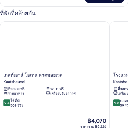
เกี่ยว
กับ
ที่พักที่คล้ายกัน
ห้อง
พัก
เกสท์เฮาส์ โฮเทล คาตชอยเวล
โรงแรม เ
เกส
โรงแรม
เกสท์เฮาส์ โฮเทล คาตชอยเวล
โรงแรม 
ท์
เอ
Kaatsheuvel
Kaatshe
เฮา
มิ
ที่จอดรถฟรี
Wi-Fi ฟรี
ที่จอด
ส์
เลีย
ร้านอาหาร
เครื่องปรับอากาศ
เครื่อ
โฮ
Kaatshe
เทล
9.4
9.2
ไร้ที่ติ
ยอดเ
9.4
9.2
คาตชอยเวล
จาก
จาก
509 รีวิว
59 รีว
Kaatsheuvel
10,
10,
ไร้
ยอด
ราคา
฿4,070
ที่
เยี่ยม,
ปัจจุบัน
ติ,
59
ราคารวม ฿5,226