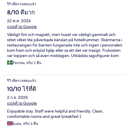
รีวิวที่ตรวจสอบแล้ว
8/10 ดีมาก
22 พ.ค. 2026
แปลด้วย Google
Väldigt fint och magiskt, men huset var väldigt gammalt och
slitet vilket lite påverkade känslan på hotellrummet. Skärmarna i
restaurangen för barnen fungerade inte och ingen i personalen
kom fram och erbjöd hjälp eller sa att det var trasigt. Frukosten
var toppen och så även middagen. Utklädda sagofigurer kom
förbi under frukosten och det var små gåvor till barnen hela
Pernilla, ทริป 2 คืน
tiden vilket trots allt gjorde det hela till en magisk plats.
รีวิวที่ตรวจสอบแล้ว
10/10 ไร้ที่ติ
2 ก.ย. 2025
แปลด้วย Google
Enjoyable stay. Staff were helpful and friendly. Clean,
comfortable rooms and great breakfast:)
Suzie, ทริป 3 คืน