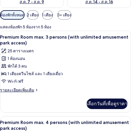
ส.ค. 7 - ส.ค. 9
ส.ค. 14 - ส.ค. 16
ตัว
ห้องพักทั้งหมด
2 เตียง
1 เตียง
3+ เตียง
กรอง
แสดงห้องพัก 5 ห้องจาก 5 ห้อง
ที่
Premium Room max. 3 persons (with unli
เปิด
มี
5
Premium Room max. 3 persons (with unlimited amusement
ให้
ภาพถ่าย
park access)
สำหรับ
ทั้งหมด
25 ตารางเมตร
ห้อง
1 ห้องนอน
ของ
พัก
พักได้ 3 คน
Premium
Room
1 เตียงควีนไซส์ และ 1 เตียงเดี่ยว
max.
Wi-Fi ฟรี
3
ราย
รายละเอียดเพิ่มเติม
persons
ละเอียด
เพิ่ม
(with
เลือกวันที่เพื่อดูราคา
เติม
unlimited
เกี่ยว
amusement
กับ
Premium Room max. 4 persons (with unli
เปิด
park
5
Premium
Premium Room max. 4 persons (with unlimited amusement
Room
access)
ภาพถ่าย
park access)