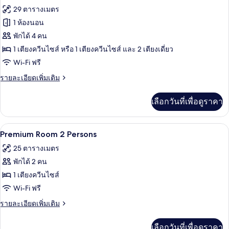
max.
ทั้งหมด
29 ตารางเมตร
3
persons
1 ห้องนอน
ของ
(with
พักได้ 4 คน
Premium
unlimited
amusement
Room
1 เตียงควีนไซส์ หรือ 1 เตียงควีนไซส์ และ 2 เตียงเดี่ยว
park
max.
Wi-Fi ฟรี
access)
4
ราย
รายละเอียดเพิ่มเติม
persons
ละเอียด
เพิ่ม
(with
เลือกวันที่เพื่อดูราคา
เติม
unlimited
เกี่ยว
amusement
กับ
ตู้นิรภัยในห้องพัก, เปล/เตียงเด็กอ่อน, Wi
เปิด
park
5
Premium
Premium Room 2 Persons
Room
access)
ภาพถ่าย
25 ตารางเมตร
max.
ทั้งหมด
4
พักได้ 2 คน
persons
ของ
1 เตียงควีนไซส์
(with
Premium
unlimited
Wi-Fi ฟรี
amusement
Room
ราย
รายละเอียดเพิ่มเติม
park
2
ละเอียด
access)
เพิ่ม
Persons
เลือกวันที่เพื่อดูราคา