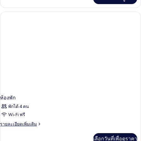
เติม
เกี่ยว
กับ
ห้อง
พัก
ห้องพัก
พักได้ 4 คน
Wi-Fi ฟรี
ราย
รายละเอียดเพิ่มเติม
ละเอียด
เพิ่ม
เลือกวันที่เพื่อดูราคา
เติม