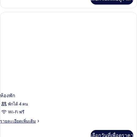
เติม
เกี่ยว
กับ
Premium
Room
2
Persons
ห้องพัก
พักได้ 4 คน
Wi-Fi ฟรี
ราย
รายละเอียดเพิ่มเติม
ละเอียด
เพิ่ม
เลือกวันที่เพื่อดูราคา