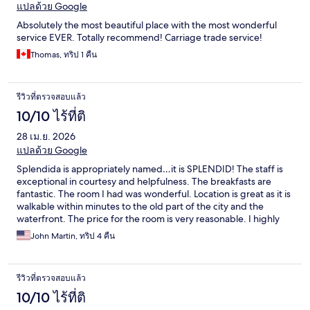
แปลด้วย Google
Absolutely the most beautiful place with the most wonderful
service EVER. Totally recommend! Carriage trade service!
Thomas, ทริป 1 คืน
รีวิวที่ตรวจสอบแล้ว
10/10 ไร้ที่ติ
28 เม.ย. 2026
แปลด้วย Google
Splendida is appropriately named…it is SPLENDID! The staff is
exceptional in courtesy and helpfulness. The breakfasts are
fantastic. The room I had was wonderful. Location is great as it is
walkable within minutes to the old part of the city and the
waterfront. The price for the room is very reasonable. I highly
recommend Splendida.
John Martin, ทริป 4 คืน
รีวิวที่ตรวจสอบแล้ว
10/10 ไร้ที่ติ