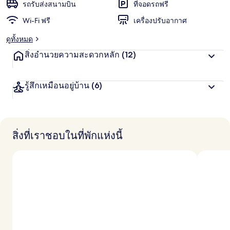
น
รถรับส่งสนามบิน
ที่จอดรถฟรี
ชอบ
สู
Wi-Fi ฟรี
เครื่องปรับอากาศ
ง
สุ
ดูทั้งหมด
ด
จ
สิ่งอำนวยความสะดวกหลัก
(12)
า
ก
นั
รู้สึกเหมือนอยู่บ้าน
(6)
ก
เ
ดิ
น
ท
า
สิ่งที่เราชอบในที่พักแห่งนี้
ง