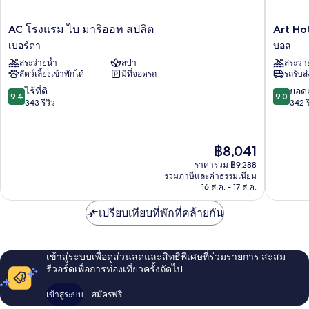
AC
Art
AC โรงแรม ไบ มาริออท สปลิต
Art Ho
โรงแรม
Hotel
เบอร์ดา
บอล
ไบ
บอล
สระว่ายน้ำ
สปา
สระว่า
มา
สัตว์เลี้ยงเข้าพักได้
มีที่จอดรถ
รถรับส
ริ
ออท
9.4
9.0
ไร้ที่ติ
ยอดเ
9.4
9.0
สป
จาก
จาก
343 รีวิว
342 ร
ลิต
10,
10,
เบอร์
ไร้
ยอด
ดา
ที่
เยี่ยม,
ราคา
฿8,041
ติ,
342
ปัจจุบัน
343
รีวิว
ราคารวม ฿9,288
คือ
รวมภาษีและค่าธรรมเนียม
รีวิว
฿8,041
16 ส.ค. - 17 ส.ค.
เปรียบเทียบที่พักที่คล้ายกัน
เข้าสู่ระบบเพื่อดูส่วนลดและสิทธิพิเศษที่ร่วมรายการ สะสม
รีวอร์ดเพื่อการท่องเที่ยวครั้งถัดไป
เข้าสู่ระบบ
สมัครฟรี