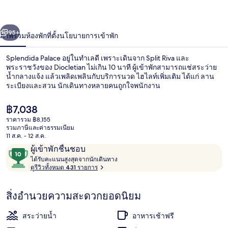
่อน
ถัดไป
น้า
95+
ภาพรวม
ห้องพัก
ที่ตั้ง
นโยบายการเข้าพัก
Splendida Palace อยู่ในทำเลดี เพราะเดินจาก Split Riva และ
พระราชวังของ Diocletian ไม่เกิน 10 นาที ผู้เข้าพักสามารถแช่สระว่าย
น้ำกลางแจ้ง แล้วเพลิดเพลินกับบริการนวด ไฮไลท์เพิ่มเติม ได้แก่ ลาน
ระเบียงและสวน นักเดินทางหลายคนถูกใจพนักงาน
ราคา
฿7,038
ปัจจุบัน
ราคารวม ฿8,155
฿7,038
รวมภาษีและค่าธรรมเนียม
11 ส.ค. - 12 ส.ค.
ภายใน
รีวิว
10
ผู้เข้าพักชื่นชอบ
ไ
จาก
ได้รับคะแนนสูงสุดจากนักเดินทาง
ด้
ดูรีวิวทั้งหมด 431 รายการ
10,
รั
ผู้
บ
สิ่งอำนวยความสะดวกยอดนิยม
ค
เข้า
ะ
พัก
แ
สระว่ายน้ำ
อาหารเช้าฟรี
ชื่น
น