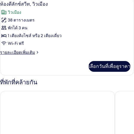
ห้องดีลักซ์สวีท, วิวเมือง | เครื่องนอนระดั
เปิด
12
ห้อง
ห้องดีลักซ์สวีท, วิวเมือง
ระเบียง
ซู
ภาพถ่าย
วิวเมือง
พี
ทั้งหมด
เรียดั
38 ตารางเมตร
บเบิล,
ของ
พักได้ 3 คน
ระเบียง
ห้อง
1 เตียงคิงไซส์ หรือ 2 เตียงเดี่ยว
Wi-Fi ฟรี
ดี
ราย
รายละเอียดเพิ่มเติม
ลัก
ละเอียด
ซ์
เพิ่ม
เลือกวันที่เพื่อดูราคา
เติม
สวีท,
เกี่ยว
วิว
กับ
ที่พักที่คล้ายกัน
ห้อง
เมือง
ดี
Art Hote
AC โรงแรม ไบ มาริออท สปลิต
ลัก
ซ์
สวี
ท,
วิว
เมือง