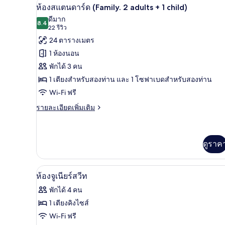
ห้องสแตนดาร์ด (Family. 2 adults 
เปิด
8
ห้อง
ห้องสแตนดาร์ด (Family. 2 adults + 1 child)
สแตนดาร์ด,
ภาพถ่าย
ดีมาก
เตียง
8.4
8.4 จาก 10
(22
22 รีวิว
ทั้งหมด
ใหญ่
รีวิว)
24 ตารางเมตร
1
ของ
เตียง
1 ห้องนอน
ห้อง
พักได้ 3 คน
สแตนดาร์ด
1 เตียงสำหรับสองท่าน และ 1 โซฟาเบดสำหรับสองท่าน
(Family.
Wi-Fi ฟรี
2
ราย
รายละเอียดเพิ่มเติม
adults
ละเอียด
+
เพิ่ม
1
เติม
เกี่ยว
ดูราค
child)
กับ
ห้อง
สแตนดาร์ด
ห้องจูเนียร์สวีท | เครื่องนอนป้อ
เปิด
5
ห้องจูเนียร์สวีท
(Family.
ภาพถ่าย
2
พักได้ 4 คน
adults
ทั้งหมด
1 เตียงคิงไซส์
+
ของ
1
Wi-Fi ฟรี
child)