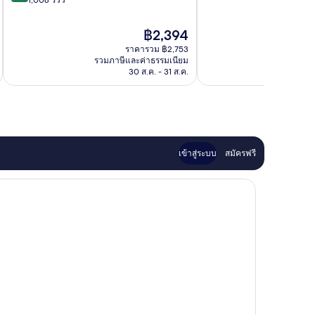
ดี
10,
เลิศ,
ดี
ราคา
฿2,394
1,019
เลิศ,
ปัจจุบัน
รีวิว
ราคารวม ฿2,753
1,008
คือ
รวมภาษีและค่าธรรมเนียม
รวมภาษ
รีวิว
฿2,394
30 ส.ค. - 31 ส.ค.
เข้าสู่ระบบ
สมัครฟรี