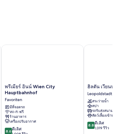
ildren)
พรีเมียร์ อินน์ Wien City Hauptbahnhof
ฮิลตัน เวียนนา วอเทอร์
พรีเมียร์
ฮิล
พรีเมียร์ อินน์ Wien City
ฮิลตัน เวียนนา วอเทอร
อินน์
ตัน
Hauptbahnhof
Leopoldstadt
Wien
เวียนนา
Favoriten
สระว่ายน้ำ
City
วอ
สปา
Hauptbahnhof
มีที่จอดรถ
เท
รถรับส่งสนามบิน
Wi-Fi ฟรี
Favoriten
อร์ฟ
สัตว์เลี้ยงเข้าพักได้
ร้านอาหาร
รอน
เครื่องปรับอากาศ
8.8
ดีเลิศ
ต์
8.8
จาก
1,019 รีวิว
8.6
ดีเลิศ
Leopoldstadt
8.6
10,
จาก
1,008 รีวิว