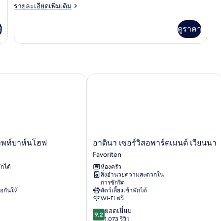
อุปกรณ์
2
ห้อง
ราย
รายละเอียดเพิ่มเติม
ช่วย
ch
ละเอียด
การ
สวีท
เพิ่ม
เคลื่อนไหว
า
ดูราคา
เติม
เกี่ยว
กับ
ห้อง
สวี
ท
พท์บาห์นโฮฟ
อาดินา เซอร์วิสอพาร์ตเมนต์ เวียนนา
อา
ฮาพท์บาห์นโฮฟ
อาดินา เซอร์วิสอพาร์ตเมนต์ เวียนนา
ดินา
Favoriten
เซอร์วิส
ักได้
ห้องครัว
อพาร์ตเมนต์
สิ่งอำนวยความสะดวกใน
เวียนนา
การซักรีด
Favoriten
่อกันให้
สัตว์เลี้ยงเข้าพักได้
Wi-Fi ฟรี
9.2
ยอดเยี่ยม
9.2
จาก
1,073 รีวิว