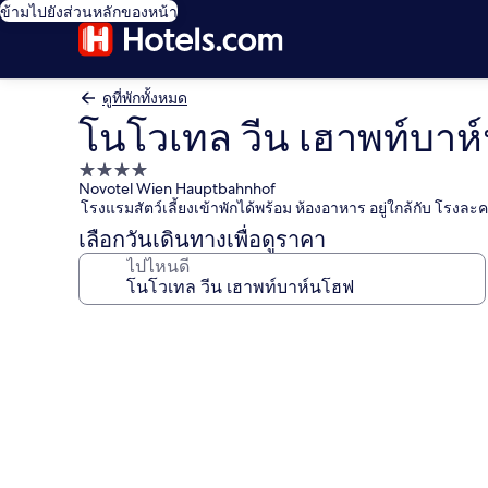
ข้ามไปยังส่วนหลักของหน้า
ดูที่พักทั้งหมด
โนโวเทล วีน เฮาพท์บาห
ที่พัก
Novotel Wien Hauptbahnhof
4.0
โรงแรมสัตว์เลี้ยงเข้าพักได้พร้อม ห้องอาหาร อยู่ใกล้กับ โรงละ
ดาว
เลือกวันเดินทางเพื่อดูราคา
ไปไหนดี
คลัง
ภาพ
โน
โว