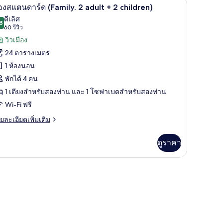
รณ์ช่วยการเคลื่อนไหว | เครื่องนอนป้องกันสารก่อภูมิแพ้, ตู้นิรภัยในห้องพัก, ผ้า
เครื่องนอนป้องกันสารก่อภูมิแพ้, ตู้นิรภัยในห้อง
ิด
9
อง
องสแตนดาร์ด (Family. 2 adult + 2 children)
ตนดาร์ด,
าพถ่าย
ดีเลิศ
ียง
8
8.8 จาก 10
(60
60 รีวิว
้งหมด
่ยว
รีวิว)
วิวเมือง
อง
ียง
24 ตารางเมตร
อง
1 ห้องนอน
แตนดาร์ด
พักได้ 4 คน
amily.
1 เตียงสำหรับสองท่าน และ 1 โซฟาเบดสำหรับสองท่าน
Wi-Fi ฟรี
dult
ย
ยละเอียดเพิ่มเติม
เอียด
่ม
ดูราคา
hildren)
ิม
่ยว
้, ตู้นิรภัยในห้องพัก, ผ้าม่านกันแสง
อง
ตนดาร์ด
amily.
ult