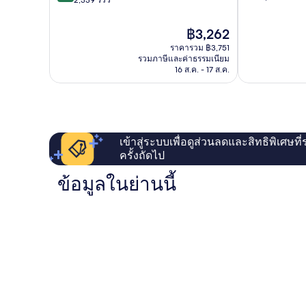
โฮฟ
10,
10,
Favoriten
ยอด
ยอด
ราคา
฿3,262
เยี่ยม,
เยี่ยม,
ปัจจุบัน
1,015
ราคารวม ฿3,751
2,339
คือ
รีวิว
รวมภาษีและค่าธรรมเนียม
รีวิว
฿3,262
16 ส.ค. - 17 ส.ค.
เข้าสู่ระบบเพื่อดูส่วนลดและสิทธิพิเศษที
ครั้งถัดไป
ข้อมูลในย่านนี้