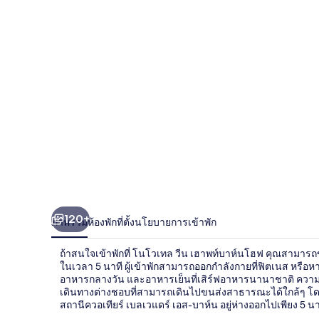
เทล
วีน
เฮา
พท์
บาห์น
โฮฟ
120+
ภาพรวม
ห้องพัก
ที่ตั้ง
นโยบายการเข้าพัก
ถ้าสนใจเข้าพักที่ โนโวเทล วีน เฮาพท์บาห์นโฮฟ คุณสามารถ
ในเวลา 5 นาที ผู้เข้าพักสามารถออกกำลังกายที่ฟิตเนส หรือห
อาหารกลางวัน และอาหารเย็นที่เสิร์ฟอาหารนานาชาติ ความน่า
เดินทางต่างชอบที่สามารถเดินไปขนส่งสาธารณะได้ใกล้ๆ โดย ส
สถานีควอเทียร์ เบลเวแดร์ เอส-บาห์น อยู่ห่างออกไปเพียง 5 นา