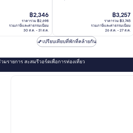
10,
ยอด
ราคา
ราคา
฿2,346
฿3,257
เยี่ยม,
ปัจจุบัน
ปัจจุบัน
1,073
ราคารวม ฿2,698
ราคารวม ฿3,745
คือ
คือ
รีวิว
รวมภาษีและค่าธรรมเนียม
รวมภาษีและค่าธรรมเนียม
฿2,346
฿3,257
30 ส.ค. - 31 ส.ค.
26 ส.ค. - 27 ส.ค.
เปรียบเทียบที่พักที่คล้ายกัน
่ร่วมรายการ สะสมรีวอร์ดเพื่อการท่องเที่ยว