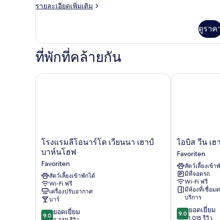
ห้อง
ราย
รายละเอียดเพิ่มเติม
ละเอียด
จู
เพิ่ม
ดูราค
เติม
เนียร์
เกี่ยว
สวีท
กับ
ที่พักที่คล้ายกัน
ห้อง
จู
เนียร์
โรงแรมลีโอนาร์โด เวียนนา เฮาป์บาห์นโฮฟ
ไอบิส วีน เฮา
สวี
ท
โรงแรม
ไอ
โรงแรมลีโอนาร์โด เวียนนา เฮาป์
ไอบิส วีน เ
ลี
บิส
บาห์นโฮฟ
Favoriten
โอ
วีน
Favoriten
สัตว์เลี้ยงเข้าพ
นาร์
เฮา
มีที่จอดรถ
โด
สัตว์เลี้ยงเข้าพักได้
พท์
Wi-Fi ฟรี
Wi-Fi ฟรี
เวียนนา
บาห์น
มีห้องที่เชื่อมต
เครื่องปรับอากาศ
เฮา
โฮฟ
บริการ
บาร์
ป์
Favoriten
9.0
ยอดเยี่ยม
9.0
บาห์น
ยอดเยี่ยม
9.0
9.0
จาก
1,015 รีวิว
จาก
2,339 รีวิว