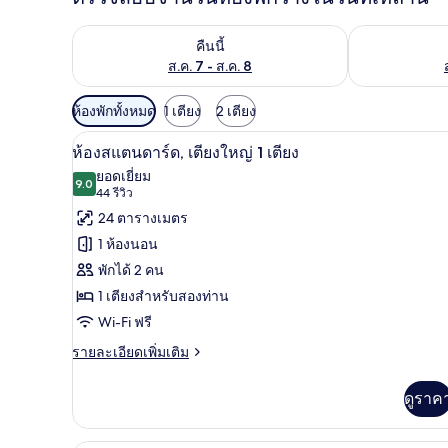
ตรวจสอบจำนวนห้องพักว่างในคืนนี้ ส.ค. 7 - ส.ค. 8
ตรวจสอบจำนวนห้
คืนนี้
ส.ค. 7 - ส.ค. 8
ตัว
ห้องพักทั้งหมด
1 เตียง
2 เตียง
กรอง
เครื่องนอนป้องกันสารก่อภูมิแพ้,
เปิด
9
ห้องสแตนดาร์ด, เตียงใหญ่ 1 เตียง
ที่
ภาพถ่าย
ยอดเยี่ยม
มี
9.0
9.0 จาก 10
(44
44 รีวิว
ทั้งหมด
ให้
รีวิว)
24 ตารางเมตร
ของ
สำหรับ
1 ห้องนอน
ห้อง
ห้อง
พักได้ 2 คน
พัก
สแตนดาร์ด,
1 เตียงสำหรับสองท่าน
เตียง
Wi-Fi ฟรี
ใหญ่
ราย
รายละเอียดเพิ่มเติม
ละเอียด
1
เพิ่ม
เตียง
ดูราค
เติม
เกี่ยว
กับ