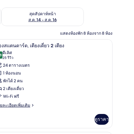
้ ส.ค. 7 - ส.ค. 9
ตรวจสอบจำนวนห้องพักว่างในสุดสัปดาห์หน้า ส.ค. 14 - ส.ค. 16
สุดสัปดาห์หน้า
ส.ค. 14 - ส.ค. 16
แสดงห้องพัก 8 ห้องจาก 8 ห้อง
ัยในห้องพัก, ผ้าม่านกันแสง
ห้องสแตนดาร์ด, เตียงเดี่ยว 2 เตียง | เครื่องนอน
ิด
7
องสแตนดาร์ด, เตียงเดี่ยว 2 เตียง
าพถ่าย
ดีเลิศ
8
8.8 จาก 10
(25
25 รีวิว
้งหมด
รีวิว)
24 ตารางเมตร
อง
1 ห้องนอน
อง
พักได้ 2 คน
แตนดาร์ด,
2 เตียงเดี่ยว
ียง
Wi-Fi ฟรี
ี่ยว
ย
ยละเอียดเพิ่มเติม
เอียด
่ม
ียง
ดูราคา
ิม
่ยว