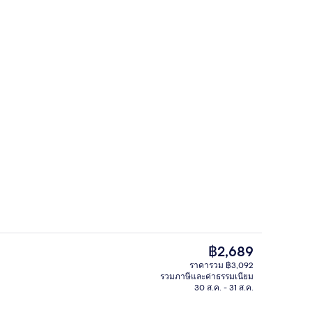
อก
ศูนย์ธุรกิจ
ราคา
฿2,689
ปัจจุบัน
ราคารวม ฿3,092
฿2,689
รวมภาษีและค่าธรรมเนียม
สถานที่จัดงานประชุม
30 ส.ค. - 31 ส.ค.