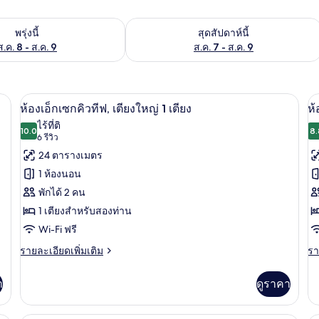
องพักว่างในพรุ่งนี้ ส.ค. 8 - ส.ค. 9
ตรวจสอบจำนวนห้องพักว่างในสุดสัปดาห์นี
พรุ่งนี้
สุดสัปดาห์นี้
ส.ค. 8 - ส.ค. 9
ส.ค. 7 - ส.ค. 9
 ตู้นิรภัยในห้องพัก, ผ้าม่านกันแสง
เครื่องนอนป้องกันสารก่อภูมิแพ้, ตู้นิรภ
เปิด
เป
7
ห้องเอ็กเซกคิวทีฟ, เตียงใหญ่ 1 เตียง
ห้
ภาพถ่าย
ภ
ไร้ที่ติ
10.0
8.
10.0 จาก 10
(6
6 รีวิว
ทั้งหมด
ทั
รีวิว)
24 ตารางเมตร
ของ
ข
1 ห้องนอน
ห้อง
ห้
พักได้ 2 คน
เอ็ก
ส
1 เตียงสำหรับสองท่าน
เซก
เต
Wi-Fi ฟรี
คิว
เด
ราย
รา
รายละเอียดเพิ่มเติม
รา
ละเอียด
ละ
2
ทีฟ,
เพิ่ม
เพิ
เต
า
ดูราคา
เตียง
เติม
เต
เกี่ยว
เกี
ใหญ่
กับ
กับ