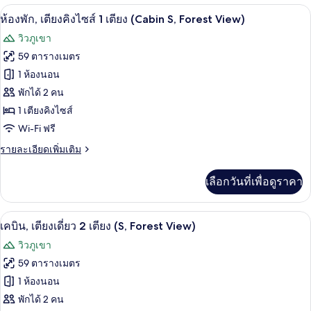
เครื่องนอนระดับพรีเมียม, ผ้านวมขนเป็ด, 
เปิด
มี
7
ห้องพัก, เตียงคิงไซส์ 1 เตียง (Cabin S, Forest View)
ให้
ภาพถ่าย
วิวภูเขา
สำหรับ
ทั้งหมด
59 ตารางเมตร
ห้อง
ของ
1 ห้องนอน
พัก
ห้อง
พักได้ 2 คน
1 เตียงคิงไซส์
พัก,
Wi-Fi ฟรี
เตียง
ราย
รายละเอียดเพิ่มเติม
คิง
ละเอียด
ไซส์
เพิ่ม
เลือกวันที่เพื่อดูราคา
เติม
1
เกี่ยว
เตียง
กับ
เครื่องนอนระดับพรีเมียม, ผ้านวมขนเป็ด, 
เปิด
6
ห้อง
เคบิน, เตียงเดี่ยว 2 เตียง (S, Forest View)
(Cabin
พัก,
ภาพถ่าย
S,
วิวภูเขา
เตียง
Forest
ทั้งหมด
คิง
59 ตารางเมตร
ไซส์
View)
ของ
1 ห้องนอน
1
เตียง
เคบิน,
พักได้ 2 คน
(Cabin