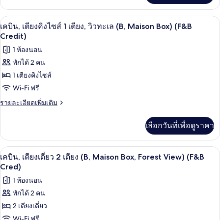
View)
เกี่ยว
(F&B
กับ
เครื่องนอนระดับพรีเมียม, ผ้านวมขนเป็ด, 
เปิด
10
เคบิน
Cred)
เคบิน, เตียงคิงไซส์ 1 เตียง, วิวทะเล (B, Maison Box) (F&B
(B,
ภาพถ่าย
Credit)
Maison
ทั้งหมด
1 ห้องนอน
Box,
Forest
พักได้ 2 คน
ของ
View)
1 เตียงคิงไซส์
(F&B
เคบิน,
Cred)
Wi-Fi ฟรี
เตียง
ราย
รายละเอียดเพิ่มเติม
คิง
ละเอียด
เพิ่ม
ไซส์
เลือกวันที่เพื่อดูราคา
เติม
1
เกี่ยว
เตียง,
กับ
เครื่องนอนระดับพรีเมียม, ผ้านวมขนเป็ด, 
เปิด
7
เคบิน,
เคบิน, เตียงเดี่ยว 2 เตียง (B, Maison Box, Forest View) (F&B
วิว
เตียง
ภาพถ่าย
Cred)
คิง
ทะเล
ทั้งหมด
1 ห้องนอน
ไซส์
(B,
1
พักได้ 2 คน
ของ
Maison
เตียง,
2 เตียงเดี่ยว
วิว
เคบิน,
Box)
ทะเล
Wi-Fi ฟรี