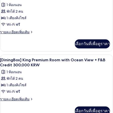
Premium
Credit
ทั้งหมด
1 ห้องนอน
Room
150,000
with
พักได้ 2 คน
ของ
Ocean
KRW
1 เตียงคิงไซส์
[DiningBox]
View
+
King
Wi-Fi ฟรี
F&B
Premium
ราย
รายละเอียดเพิ่มเติม
Credit
Room
ละเอียด
150,000
เพิ่ม
KRW
with
เลือกวันที่เพื่อดูราคา
เติม
Mountain
เกี่ยว
View
กับ
เครื่องนอนระดับพรีเมียม, ผ้านวมขนเป็ด, 
เปิด
10
[DiningBox]
+
[DiningBox] King Premium Room with Ocean View + F&B
King
ภาพถ่าย
Credit 300,000 KRW
F&B
Premium
Credit
ทั้งหมด
1 ห้องนอน
Room
300,000
with
พักได้ 2 คน
ของ
Mountain
KRW
1 เตียงคิงไซส์
[DiningBox]
View
+
King
Wi-Fi ฟรี
F&B
Premium
ราย
รายละเอียดเพิ่มเติม
Credit
Room
ละเอียด
300,000
เพิ่ม
KRW
with
เลือกวันที่เพื่อดูราคา
เติม