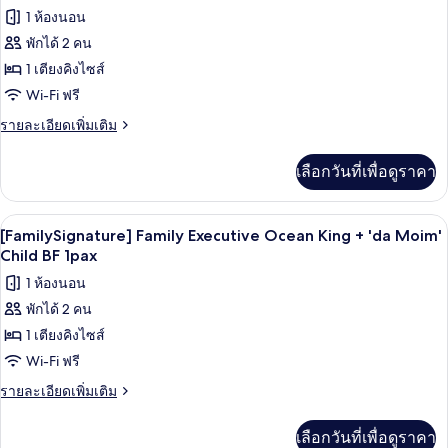
เตียง
ภาพถ่าย
1 ห้องนอน
เดี่ยว
ทั้งหมด
2
พักได้ 2 คน
เตียง,
ของ
1 เตียงคิงไซส์
วิว
ทะเล
เคบิน,
Wi-Fi ฟรี
(F)
เตียง
ราย
รายละเอียดเพิ่มเติม
ละเอียด
คิง
เพิ่ม
เลือกวันที่เพื่อดูราคา
เติม
ไซส์
เกี่ยว
1
กับ
เครื่องนอนระดับพรีเมียม, ผ้านวมขนเป็ด, 
เปิด
5
เคบิน,
เตียง,
[FamilySignature] Family Executive Ocean King + 'da Moim'
เตียง
ภาพถ่าย
Child BF 1pax
วิว
คิง
ทั้งหมด
1 ห้องนอน
ไซส์
ทะเล
1
พักได้ 2 คน
ของ
(F)
เตียง,
1 เตียงคิงไซส์
[FamilySignature]
วิว
ทะเล
Family
Wi-Fi ฟรี
(F)
Executive
ราย
รายละเอียดเพิ่มเติม
Ocean
ละเอียด
เพิ่ม
King
เลือกวันที่เพื่อดูราคา
เติม