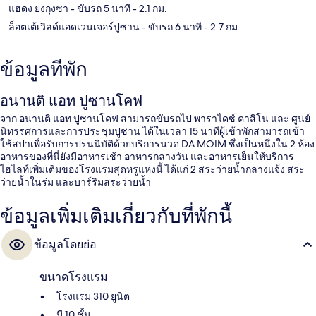
แฮดง ยงกุงซา
- ขับรถ 5 นาที
- 2.1 กม.
ล็อตเต้เวิลด์แอดเวนเจอร์ปูซาน
- ขับรถ 6 นาที
- 2.7 กม.
ข้อมูลที่พัก
อนานติ แอท ปูซานโคฟ
จาก อนานติ แอท ปูซานโคฟ สามารถขับรถไป พาราไดซ์ คาสิโน และ ศูนย์
นิทรรศการและการประชุมปูซาน ได้ในเวลา 15 นาทีผู้เข้าพักสามารถเข้า
ใช้สปาเพื่อรับการปรนนิบัติด้วยบริการนวด DA MOIM ซึ่งเป็นหนึ่งใน 2 ห้อง
อาหารของที่นี่ยังมีอาหารเช้า อาหารกลางวัน และอาหารเย็นให้บริการ
ไฮไลท์เพิ่มเติมของโรงแรมสุดหรูแห่งนี้ ได้แก่ 2 สระว่ายน้ำกลางแจ้ง สระ
ว่ายน้ำในร่ม และบาร์ริมสระว่ายน้ำ
ข้อมูลเพิ่มเติมเกี่ยวกับที่พักนี้
ข้อมูลโดยย่อ
ขนาดโรงแรม
โรงแรม 310 ยูนิต
มี 10 ชั้น