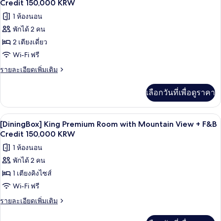
ภาพถ่าย
Credit 150,000 KRW
F&B
Deluxe
Credit
ทั้งหมด
1 ห้องนอน
Room
150,000
with
พักได้ 2 คน
ของ
Mountain
KRW
2 เตียงเดี่ยว
[DiningBox]
View
+
Twin
Wi-Fi ฟรี
F&B
Deluxe
ราย
รายละเอียดเพิ่มเติม
Credit
Room
ละเอียด
150,000
เพิ่ม
KRW
with
เลือกวันที่เพื่อดูราคา
เติม
Ocean
เกี่ยว
View
กับ
เครื่องนอนระดับพรีเมียม, ผ้านวมขนเป็ด, 
เปิด
8
[DiningBox]
+
[DiningBox] King Premium Room with Mountain View + F&B
Twin
ภาพถ่าย
Credit 150,000 KRW
F&B
Deluxe
Credit
ทั้งหมด
1 ห้องนอน
Room
150,000
with
พักได้ 2 คน
ของ
Ocean
KRW
1 เตียงคิงไซส์
[DiningBox]
View
+
King
Wi-Fi ฟรี
F&B
Premium
ราย
รายละเอียดเพิ่มเติม
Credit
Room
ละเอียด
150,000
เพิ่ม
KRW