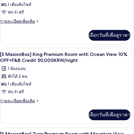
เตียง,
Maison
ของ
1 เตียงคิงไซส์
วิว
Box)
ทะเล
เคบิน
Wi-Fi ฟรี
(F&B
(B,
(B,
ราย
รายละเอียดเพิ่มเติม
Maison
Credit)
ละเอียด
S-
Box)
เพิ่ม
(F&B
Maison
เลือกวันที่เพื่อดูราคา
เติม
Credit)
Box,
เกี่ยว
Forest
กับ
เครื่องนอนระดับพรีเมียม, ผ้านวมขนเป็ด, 
เปิด
6
เคบิน
[S MasionBox] King Premium Room with Ocean View 10%
View)
(B,
ภาพถ่าย
OFF+F&B Credit 50,000KRW/night
(F&B
S-
Cr)
ทั้งหมด
1 ห้องนอน
Maison
Box,
พักได้ 2 คน
ของ
Forest
1 เตียงคิงไซส์
[S
View)
(F&B
MasionBox]
Wi-Fi ฟรี
Cr)
King
ราย
รายละเอียดเพิ่มเติม
Premium
ละเอียด
เพิ่ม
Room
เลือกวันที่เพื่อดูราคา
เติม
with
เกี่ยว
Ocean
กับ
เครื่องนอนระดับพรีเมียม, ผ้านวมขนเป็ด, 
เปิด
4
[S
View
[S MasionBox] Twin Premium Room with Mountain View