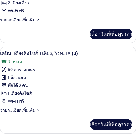
2 เตียงเดี่ยว
เตียง
S,
Wi-Fi ฟรี
Forest
เดี่ยว
View)
ราย
รายละเอียดเพิ่มเติม
2
ละเอียด
เตียง
เพิ่ม
เลือกวันที่เพื่อดูราคา
เติม
(S,
เกี่ยว
Forest
กับ
เครื่องนอนระดับพรีเมียม, ผ้านวมขนเป็ด, 
View)
เปิด
9
เคบิน,
เคบิน, เตียงคิงไซส์ 1 เตียง, วิวทะเล (S)
เตียง
ภาพถ่าย
วิวทะเล
เดี่ยว
ทั้งหมด
2
59 ตารางเมตร
เตียง
ของ
1 ห้องนอน
(S,
Forest
เคบิน,
พักได้ 2 คน
View)
1 เตียงคิงไซส์
เตียง
Wi-Fi ฟรี
คิง
ราย
รายละเอียดเพิ่มเติม
ไซส์
ละเอียด
1
เพิ่ม
เลือกวันที่เพื่อดูราคา
เติม
เตียง,
เกี่ยว