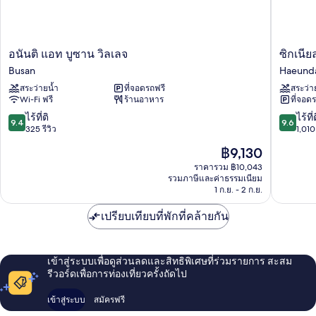
Child
BF
1pax
อนันติ
ซิก
อนันติ แอท บูซาน วิลเลจ
ซิกเนีย
แอท
เนีย
Busan
Haeund
บู
ล
สระว่ายน้ำ
ที่จอดรถฟรี
สระว่า
ซาน
บู
Wi-Fi ฟรี
ร้านอาหาร
ที่จอด
วิลเลจ
ซาน
Busan
Haeund
9.4
9.6
ไร้ที่ติ
ไร้ที่
9.4
9.6
จาก
จาก
325 รีวิว
1,010 
10,
10,
ราคา
฿9,130
ไร้
ไร้
ปัจจุบัน
ที่
ที่
ราคารวม ฿10,043
คือ
รวมภาษีและค่าธรรมเนียม
ติ,
ติ,
฿9,130
1 ก.ย. - 2 ก.ย.
325
1,010
รีวิว
รีวิว
เปรียบเทียบที่พักที่คล้ายกัน
เข้าสู่ระบบเพื่อดูส่วนลดและสิทธิพิเศษที่ร่วมรายการ สะสม
รีวอร์ดเพื่อการท่องเที่ยวครั้งถัดไป
เข้าสู่ระบบ
สมัครฟรี