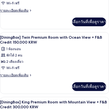
+
Twin
Wi-Fi ฟรี
F&B
Premium
ราย
รายละเอียดเพิ่มเติม
Credit
Room
ละเอียด
150,000
เพิ่ม
KRW
with
เลือกวันที่เพื่อดูราคา
เติม
Mountain
เกี่ยว
View
กับ
เครื่องนอนระดับพรีเมียม, ผ้านวมขนเป็ด, 
เปิด
8
[DiningBox]
+
[DiningBox] Twin Premium Room with Ocean View + F&B
Twin
ภาพถ่าย
Credit 150,000 KRW
F&B
Premium
Credit
ทั้งหมด
1 ห้องนอน
Room
150,000
with
พักได้ 2 คน
ของ
Mountain
KRW
2 เตียงเดี่ยว
[DiningBox]
View
+
Twin
Wi-Fi ฟรี
F&B
Premium
ราย
รายละเอียดเพิ่มเติม
Credit
Room
ละเอียด
150,000
เพิ่ม
KRW
with
เลือกวันที่เพื่อดูราคา
เติม
Ocean
เกี่ยว
View
กับ
เครื่องนอนระดับพรีเมียม, ผ้านวมขนเป็ด, 
เปิด
8
[DiningBox]
+
[DiningBox] King Premium Room with Mountain View + F&B
Twin
ภาพถ่าย
Credit 300,000 KRW
F&B