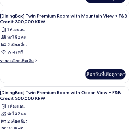
Ocean
เกี่ยว
View
กับ
เครื่องนอนระดับพรีเมียม, ผ้านวมขนเป็ด, 
เปิด
6
[DiningBox]
+
[DiningBox] Twin Premium Room with Mountain View + F&B
King
ภาพถ่าย
Credit 300,000 KRW
F&B
Premium
Credit
ทั้งหมด
1 ห้องนอน
Room
300,000
with
พักได้ 2 คน
ของ
Ocean
KRW
2 เตียงเดี่ยว
[DiningBox]
View
+
Twin
Wi-Fi ฟรี
F&B
Premium
ราย
รายละเอียดเพิ่มเติม
Credit
Room
ละเอียด
300,000
เพิ่ม
KRW
with
เลือกวันที่เพื่อดูราคา
เติม
Mountain
เกี่ยว
View
กับ
เครื่องนอนระดับพรีเมียม, ผ้านวมขนเป็ด, 
เปิด
8
[DiningBox]
+
[DiningBox] Twin Premium Room with Ocean View + F&B
Twin
ภาพถ่าย
Credit 300,000 KRW
F&B
Premium
Credit
ทั้งหมด
1 ห้องนอน
Room
300,000
with
พักได้ 2 คน
ของ
Mountain
KRW
2 เตียงเดี่ยว
[DiningBox]
View
+
Wi-Fi ฟรี