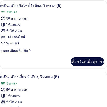
กับ
เครื่องนอนระดับพรีเมียม, ผ้านวมขนเป็ด, 
View)
เปิด
9
เคบิน,
เคบิน, เตียงคิงไซส์ 1 เตียง, วิวทะเล (B)
เตียง
ภาพถ่าย
วิวทะเล
เดี่ยว
ทั้งหมด
2
59 ตารางเมตร
เตียง
ของ
1 ห้องนอน
(B,
Forest
เคบิน,
พักได้ 2 คน
View)
1 เตียงคิงไซส์
เตียง
Wi-Fi ฟรี
คิง
ราย
รายละเอียดเพิ่มเติม
ไซส์
ละเอียด
1
เพิ่ม
เลือกวันที่เพื่อดูราคา
เติม
เตียง,
เกี่ยว
วิว
กับ
เครื่องนอนระดับพรีเมียม, ผ้านวมขนเป็ด, 
เปิด
8
เคบิน,
เคบิน, เตียงเดี่ยว 2 เตียง, วิวทะเล (B)
ทะเล
เตียง
ภาพถ่าย
วิวทะเล
(B)
คิง
ทั้งหมด
ไซส์
59 ตารางเมตร
1
ของ
1 ห้องนอน
เตียง,
วิว
เคบิน,
พักได้ 2 คน
ทะเล