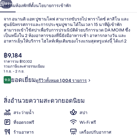
น้า
89+
ภาพรวม
ห้องพัก
ที่ตั้ง
นโยบายการเข้าพัก
ปู
ซาน
จาก อนานติ แอท ปูซานโคฟ สามารถขับรถไป พาราไดซ์ คาสิโน และ
ศูนย์นิทรรศการและการประชุมปูซาน ได้ในเวลา 15 นาทีผู้เข้าพัก
โคฟ
สามารถเข้าใช้สปาเพื่อรับการปรนนิบัติด้วยบริการนวด DA MOIM ซึ่ง
เป็นหนึ่งใน 2 ห้องอาหารของที่นี่ยังมีอาหารเช้า อาหารกลางวัน และ
อาหารเย็นให้บริการ ไฮไลท์เพิ่มเติมของโรงแรมสุดหรูแห่งนี้ ได้แก่ 2
สระว่ายน้ำกลางแจ้ง สระว่ายน้ำในร่ม และบาร์ริมสระว่ายน้ำ
ราคา
฿9,184
ปัจจุบัน
ราคารวม ฿10,102
฿9,184
รวมภาษีและค่าธรรมเนียม
ดาดฟ้า
1 ก.ย. - 2 ก.ย.
รีวิว
ยอดเยี่ยม
9.0
ดูรีวิวทั้งหมด 1,004 รายการ
9.0 จาก 10
สิ่งอำนวยความสะดวกยอดนิยม
สระว่ายน้ำ
สปา
ที่จอดรถฟรี
Wi-Fi ฟรี
ร้านอาหาร
เครื่องปรับอากาศ