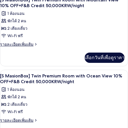
MasionBox]
ภาพถ่าย
10% OFF+F&B Credit 50,000KRW/night
10%
King
OFF+F&B
ทั้งหมด
1 ห้องนอน
Premium
Credit
Room
พักได้ 2 คน
ของ
with
50,000KRW/night
2 เตียงเดี่ยว
[S
Ocean
View
MasionBox]
Wi-Fi ฟรี
10%
Twin
ราย
รายละเอียดเพิ่มเติม
OFF+F&B
Premium
ละเอียด
Credit
เพิ่ม
50,000KRW/night
Room
เลือกวันที่เพื่อดูราคา
เติม
with
เกี่ยว
Mountain
กับ
เครื่องนอนระดับพรีเมียม, ผ้านวมขนเป็ด, 
เปิด
6
[S
View
[S MasionBox] Twin Premium Room with Ocean View 10%
MasionBox]
ภาพถ่าย
OFF+F&B Credit 50,000KRW/night
10%
Twin
OFF+F&B
ทั้งหมด
1 ห้องนอน
Premium
Credit
Room
พักได้ 2 คน
ของ
with
50,000KRW/night
2 เตียงเดี่ยว
[S
Mountain
View
MasionBox]
Wi-Fi ฟรี
10%
Twin
ราย
รายละเอียดเพิ่มเติม
OFF+F&B
Premium
ละเอียด
Credit