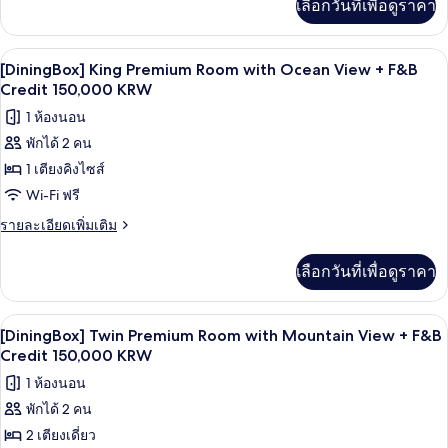
with
เลือกวันที่เพื่อดูราคา
เติม
Mountain
เกี่ยว
View
กับ
เครื่องนอนระดับพรีเมียม, ผ้านวมขนเป็ด, 
เปิด
10
[DiningBox]
+
[DiningBox] King Premium Room with Ocean View + F&B
King
ภาพถ่าย
Credit 150,000 KRW
F&B
Premium
Credit
ทั้งหมด
1 ห้องนอน
Room
150,000
with
พักได้ 2 คน
ของ
Mountain
KRW
1 เตียงคิงไซส์
[DiningBox]
View
+
King
Wi-Fi ฟรี
F&B
Premium
ราย
รายละเอียดเพิ่มเติม
Credit
Room
ละเอียด
150,000
เพิ่ม
KRW
with
เลือกวันที่เพื่อดูราคา
เติม
Ocean
เกี่ยว
View
กับ
เครื่องนอนระดับพรีเมียม, ผ้านวมขนเป็ด, 
เปิด
6
[DiningBox]
+
[DiningBox] Twin Premium Room with Mountain View + F&B
King
ภาพถ่าย
Credit 150,000 KRW
F&B
Premium
Credit
ทั้งหมด
1 ห้องนอน
Room
150,000
with
พักได้ 2 คน
ของ
Ocean
KRW
2 เตียงเดี่ยว
[DiningBox]
View