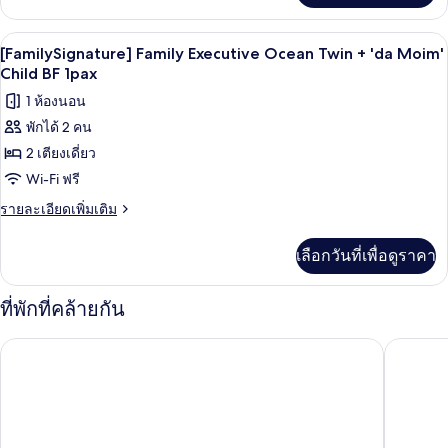
+
เกี่ยว
'da
กับ
เครื่องนอนระดับพรีเมียม, ผ้านวมขนเป็ด, 
เปิด
5
[FamilySignature]
Moim'
[FamilySignature] Family Executive Ocean Twin + 'da Moim'
Family
ภาพถ่าย
Child BF 1pax
Child
Executive
BF
ทั้งหมด
1 ห้องนอน
Ocean
1pax
King
พักได้ 2 คน
ของ
+
2 เตียงเดี่ยว
[FamilySignature]
'da
Moim'
Family
Wi-Fi ฟรี
Child
Executive
ราย
รายละเอียดเพิ่มเติม
BF
Ocean
ละเอียด
1pax
เพิ่ม
Twin
เลือกวันที่เพื่อดูราคา
เติม
+
เกี่ยว
'da
กับ
ที่พักที่คล้ายกัน
[FamilySignature]
Moim'
Family
Child
อนันติ แอท บูซาน วิลเลจ
ซิกเนียล 
Executive
BF
Ocean
1pax
Twin
+
'da
Moim'