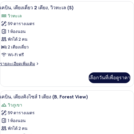
วิว
กับ
เครื่องนอนระดับพรีเมียม, ผ้านวมขนเป็ด, 
เปิด
8
เคบิน,
เคบิน, เตียงเดี่ยว 2 เตียง, วิวทะเล (S)
ทะเล
เตียง
ภาพถ่าย
วิวทะเล
(S)
คิง
ทั้งหมด
ไซส์
59 ตารางเมตร
1
ของ
1 ห้องนอน
เตียง,
วิว
เคบิน,
พักได้ 2 คน
ทะเล
2 เตียงเดี่ยว
เตียง
(S)
Wi-Fi ฟรี
เดี่ยว
ราย
รายละเอียดเพิ่มเติม
2
ละเอียด
เตียง,
เพิ่ม
เลือกวันที่เพื่อดูราคา
เติม
วิว
เกี่ยว
ทะเล
กับ
เครื่องนอนระดับพรีเมียม, ผ้านวมขนเป็ด, 
เปิด
7
เคบิน,
เคบิน, เตียงคิงไซส์ 1 เตียง (B, Forest View)
(S)
เตียง
ภาพถ่าย
วิวภูเขา
เดี่ยว
ทั้งหมด
2
59 ตารางเมตร
เตียง,
ของ
1 ห้องนอน
วิว
ทะเล
เคบิน,
พักได้ 2 คน
(S)