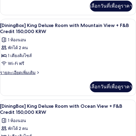
เพิ่ม
50,000KRW/night
Room
เลือกวันที่เพื่อดูราคา
เติม
with
เกี่ยว
Ocean
กับ
เครื่องนอนระดับพรีเมียม, ผ้านวมขนเป็ด, 
เปิด
8
[S
View
[DiningBox] King Deluxe Room with Mountain View + F&B
MasionBox]
ภาพถ่าย
Credit 150,000 KRW
10%
Twin
OFF+F&B
ทั้งหมด
1 ห้องนอน
Premium
Credit
Room
พักได้ 2 คน
ของ
with
50,000KRW/night
1 เตียงคิงไซส์
[DiningBox]
Ocean
View
King
Wi-Fi ฟรี
10%
Deluxe
ราย
รายละเอียดเพิ่มเติม
OFF+F&B
Room
ละเอียด
Credit
เพิ่ม
50,000KRW/night
with
เลือกวันที่เพื่อดูราคา
เติม
Mountain
เกี่ยว
View
กับ
เครื่องนอนระดับพรีเมียม, ผ้านวมขนเป็ด, 
เปิด
10
[DiningBox]
+
[DiningBox] King Deluxe Room with Ocean View + F&B
King
ภาพถ่าย
Credit 150,000 KRW
F&B
Deluxe
Credit
ทั้งหมด
1 ห้องนอน
Room
150,000
with
พักได้ 2 คน
ของ
Mountain
KRW