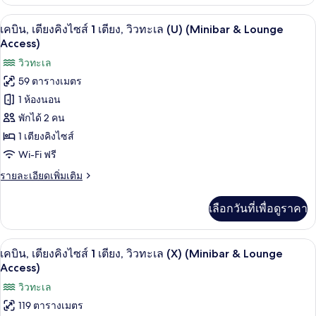
เกี่ยว
Forest
กับ
เครื่องนอนระดับพรีเมียม, ผ้านวมขนเป็ด, 
เปิด
9
เคบิน,
View)
เคบิน, เตียงคิงไซส์ 1 เตียง, วิวทะเล (U) (Minibar & Lounge
เตียง
ภาพถ่าย
Access)
(Minibar
คิง
&
ทั้งหมด
วิวทะเล
ไซส์
Lounge
1
59 ตารางเมตร
ของ
เตียง
Acc)
1 ห้องนอน
(U,
เคบิน,
Forest
พักได้ 2 คน
เตียง
View)
1 เตียงคิงไซส์
(Minibar
คิง
&
Wi-Fi ฟรี
ไซส์
Lounge
ราย
รายละเอียดเพิ่มเติม
Acc)
1
ละเอียด
เพิ่ม
เตียง,
เลือกวันที่เพื่อดูราคา
เติม
วิว
เกี่ยว
กับ
ทะเล
เครื่องนอนระดับพรีเมียม, ผ้านวมขนเป็ด, 
เปิด
10
เคบิน,
เคบิน, เตียงคิงไซส์ 1 เตียง, วิวทะเล (X) (Minibar & Lounge
(U)
เตียง
ภาพถ่าย
Access)
คิง
(Minibar
ทั้งหมด
วิวทะเล
ไซส์
&
1
119 ตารางเมตร
ของ
Lounge
เตียง,