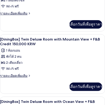
1 เตียงคิงไซส์
[DiningBox]
View
+
King
Wi-Fi ฟรี
F&B
Deluxe
ราย
รายละเอียดเพิ่มเติม
Credit
Room
ละเอียด
150,000
เพิ่ม
KRW
with
เลือกวันที่เพื่อดูราคา
เติม
Ocean
เกี่ยว
View
กับ
เครื่องนอนระดับพรีเมียม, ผ้านวมขนเป็ด, 
เปิด
6
[DiningBox]
+
[DiningBox] Twin Deluxe Room with Mountain View + F&B
King
ภาพถ่าย
Credit 150,000 KRW
F&B
Deluxe
Credit
ทั้งหมด
1 ห้องนอน
Room
150,000
with
พักได้ 2 คน
ของ
Ocean
KRW
2 เตียงเดี่ยว
[DiningBox]
View
+
Twin
Wi-Fi ฟรี
F&B
Deluxe
ราย
รายละเอียดเพิ่มเติม
Credit
Room
ละเอียด
150,000
เพิ่ม
KRW
with
เลือกวันที่เพื่อดูราคา
เติม
Mountain
เกี่ยว
View
กับ
เครื่องนอนระดับพรีเมียม, ผ้านวมขนเป็ด, 
เปิด
8
[DiningBox]
+
[DiningBox] Twin Deluxe Room with Ocean View + F&B
Twin