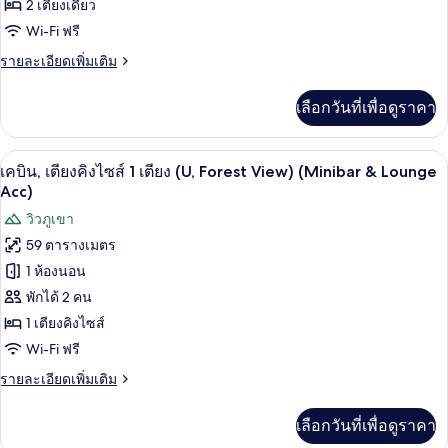
2 เตียงเดี่ยว
เตียง
(B)
Wi-Fi ฟรี
เดี่ยว
ราย
รายละเอียดเพิ่มเติม
2
ละเอียด
เตียง,
เพิ่ม
เลือกวันที่เพื่อดูราคา
เติม
วิว
เกี่ยว
ทะเล
กับ
เครื่องนอนระดับพรีเมียม, ผ้านวมขนเป็ด, 
เปิด
7
เคบิน,
เคบิน, เตียงคิงไซส์ 1 เตียง (U, Forest View) (Minibar & Lounge
(B)
เตียง
ภาพถ่าย
Acc)
เดี่ยว
ทั้งหมด
วิวภูเขา
2
เตียง,
59 ตารางเมตร
ของ
วิว
1 ห้องนอน
ทะเล
เคบิน,
(B)
พักได้ 2 คน
เตียง
1 เตียงคิงไซส์
คิง
Wi-Fi ฟรี
ไซส์
ราย
รายละเอียดเพิ่มเติม
1
ละเอียด
เพิ่ม
เตียง
เลือกวันที่เพื่อดูราคา
เติม
(U,