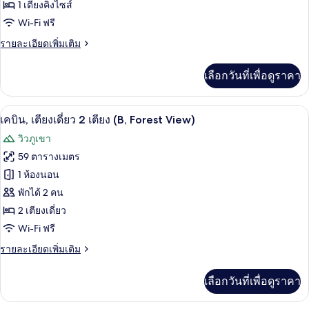
1 เตียงคิงไซส์
เตียง
Wi-Fi ฟรี
คิง
ราย
รายละเอียดเพิ่มเติม
ไซส์
ละเอียด
1
เพิ่ม
เลือกวันที่เพื่อดูราคา
เติม
เตียง
เกี่ยว
(B,
กับ
เครื่องนอนระดับพรีเมียม, ผ้านวมขนเป็ด, 
เปิด
Forest
6
เคบิน,
เคบิน, เตียงเดี่ยว 2 เตียง (B, Forest View)
เตียง
View)
ภาพถ่าย
วิวภูเขา
คิง
ทั้งหมด
ไซส์
59 ตารางเมตร
1
ของ
1 ห้องนอน
เตียง
(B,
เคบิน,
พักได้ 2 คน
Forest
2 เตียงเดี่ยว
เตียง
View)
Wi-Fi ฟรี
เดี่ยว
ราย
รายละเอียดเพิ่มเติม
2
ละเอียด
เตียง
เพิ่ม
เลือกวันที่เพื่อดูราคา
เติม
(B,
เกี่ยว
Forest