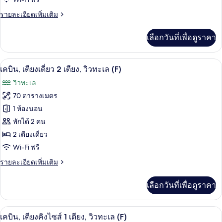
Twin
F&B
Premium
ราย
รายละเอียดเพิ่มเติม
Credit
Room
ละเอียด
300,000
เพิ่ม
KRW
with
เลือกวันที่เพื่อดูราคา
เติม
Ocean
เกี่ยว
View
กับ
เครื่องนอนระดับพรีเมียม, ผ้านวมขนเป็ด, 
เปิด
5
[DiningBox]
+
เคบิน, เตียงเดี่ยว 2 เตียง, วิวทะเล (F)
Twin
ภาพถ่าย
F&B
วิวทะเล
Premium
Credit
ทั้งหมด
Room
70 ตารางเมตร
300,000
with
ของ
1 ห้องนอน
Ocean
KRW
View
เคบิน,
พักได้ 2 คน
+
2 เตียงเดี่ยว
เตียง
F&B
Wi-Fi ฟรี
Credit
เดี่ยว
300,000
ราย
รายละเอียดเพิ่มเติม
2
KRW
ละเอียด
เตียง,
เพิ่ม
เลือกวันที่เพื่อดูราคา
เติม
วิว
เกี่ยว
ทะเล
กับ
เครื่องนอนระดับพรีเมียม, ผ้านวมขนเป็ด, 
เปิด
5
เคบิน,
เคบิน, เตียงคิงไซส์ 1 เตียง, วิวทะเล (F)
(F)