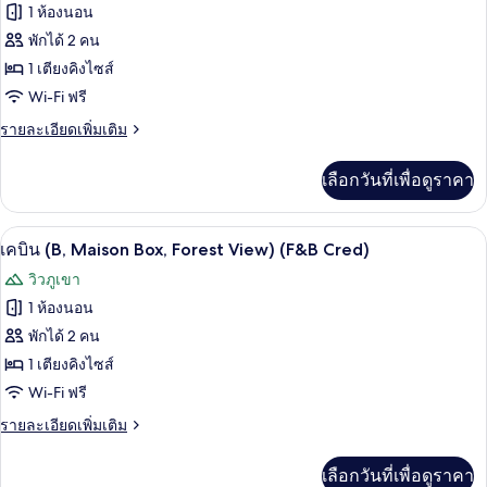
1 ห้องนอน
Access)
วิว
เคบิน,
ทะเล
พักได้ 2 คน
เตียง
(U)
1 เตียงคิงไซส์
(Minibar
คิง
&
Wi-Fi ฟรี
ไซส์
Lounge
ราย
รายละเอียดเพิ่มเติม
Access)
1
ละเอียด
เพิ่ม
เตียง,
เลือกวันที่เพื่อดูราคา
เติม
วิว
เกี่ยว
กับ
ทะเล
เครื่องนอนระดับพรีเมียม, ผ้านวมขนเป็ด, 
เปิด
8
เคบิน,
เคบิน (B, Maison Box, Forest View) (F&B Cred)
(X)
เตียง
ภาพถ่าย
วิวภูเขา
คิง
(Minibar
ทั้งหมด
ไซส์
1 ห้องนอน
&
1
ของ
Lounge
พักได้ 2 คน
เตียง,
Access)
วิว
เคบิน
1 เตียงคิงไซส์
ทะเล
(B,
Wi-Fi ฟรี
(X)
Maison
(Minibar
ราย
รายละเอียดเพิ่มเติม
&
Box,
ละเอียด
Lounge
เพิ่ม
Forest
เลือกวันที่เพื่อดูราคา
Access)
เติม