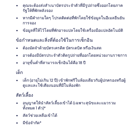
คุณจะต้องส่งสำเนาบัตรประจำตัวที่​มีรูปถ่ายซึ่งออกโดยภาค
รัฐให้ที่พักหลังจอง
หากมีคำถามใดๆ โปรดติดต่อที่พักโดยใช้ข้อมูลในอีเมลยืนยัน
การจอง
ข้อมูลที่ให้ไว้โดยที่พักอาจแปลโดยใช้เครื่องมือแปลอัตโนมัติ
ข้อกำหนดและสิ่งที่ต้องใช้ในการเช็กอิน
ต้องมัดจำด้วยบัตรเครดิต บัตรเดบิต หรือเงินสด
อาจต้องมีบัตรประจำตัวติดรูปถ่ายที่ออกโดยหน่วยงานราชการ
อายุขั้นต่ำที่สามารถเช็กอินได้คือ 18 ปี
เด็ก
เด็ก (อายุไม่เกิน 12 ปี) เข้าพักฟรีในห้องเดียวกับผู้ปกครองหรือผู้
ดูแลและใช้เตียงนอนที่มีในห้องพัก
สัตว์เลี้ยง
อนุญาตให้นำสัตว์เลี้ยงเข้าได้ (เฉพาะสุนัขและแมวรวม
ทั้งหมด 1 ตัว)*
สัตว์ช่วยเหลือเข้าได้
มีข้อจำกัด*