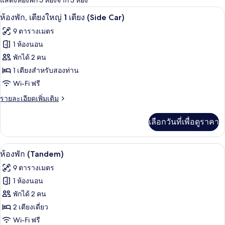
แสดงห้องพัก 5 ห้องจาก 5 ห้อง
ที่
ห้องพัก, เตียงใหญ่ 1 เตียง (Side Car) | เป
เปิด
มี
7
ห้องพัก, เตียงใหญ่ 1 เตียง (Side Car)
ให้
ภาพถ่าย
9 ตารางเมตร
สำหรับ
ทั้งหมด
1 ห้องนอน
ห้อง
ของ
พักได้ 2 คน
พัก
ห้อง
1 เตียงสำหรับสองท่าน
Wi-Fi ฟรี
พัก,
ราย
รายละเอียดเพิ่มเติม
เตียง
ละเอียด
ใหญ่
เพิ่ม
เลือกวันที่เพื่อดูราคา
เติม
1
เกี่ยว
เตียง
กับ
ห้องพัก (Tandem) | เปล/เตียงเด็กอ่อน (ฟรี
เปิด
12
ห้อง
(Side
ห้องพัก (Tandem)
พัก,
ภาพถ่าย
Car)
9 ตารางเมตร
เตียง
ทั้งหมด
ใหญ่
1 ห้องนอน
1
ของ
พักได้ 2 คน
เตียง
(Side
ห้อง
2 เตียงเดี่ยว
Car)
Wi-Fi ฟรี
พัก