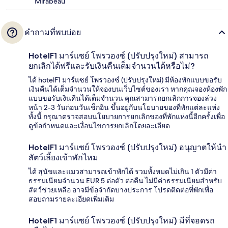
Mirabeau
คำถามที่พบบ่อย
HotelF1 มาร์แซย์ โพรวองซ์ (ปรับปรุงใหม่) สามารถ
ยกเลิกได้ฟรีและรับเงินคืนเต็มจำนวนได้หรือไม่?
ได้ hotelF1 มาร์แซย์ โพรวองซ์ (ปรับปรุงใหม่) มีห้องพักแบบขอรับ
เงินคืนได้เต็มจำนวนให้จองบนเว็บไซต์ของเรา หากคุณจองห้องพัก
แบบขอรับเงินคืนได้เต็มจำนวน คุณสามารถยกเลิกการจองล่วง
หน้า 2-3 วันก่อนวันเช็กอิน ขึ้นอยู่กับนโยบายของที่พักแต่ละแห่ง
ทั้งนี้ กรุณาตรวจสอบนโยบายการยกเลิกของที่พักแห่งนี้อีกครั้งเพื่อ
ดูข้อกำหนดและเงื่อนไขการยกเลิกโดยละเอียด
HotelF1 มาร์แซย์ โพรวองซ์ (ปรับปรุงใหม่) อนุญาตให้นำ
สัตว์เลี้ยงเข้าพักไหม
ได้ สุนัขและแมวสามารถเข้าพักได้ รวมทั้งหมดไม่เกิน 1 ตัวมีค่า
ธรรมเนียมจำนวน EUR 5 ต่อตัว ต่อคืน ไม่มีค่าธรรมเนียมสำหรับ
สัตว์ช่วยเหลือ อาจมีข้อจำกัดบางประการ โปรดติดต่อที่พักเพื่อ
สอบถามรายละเอียดเพิ่มเติม
HotelF1 มาร์แซย์ โพรวองซ์ (ปรับปรุงใหม่) มีที่จอดรถ