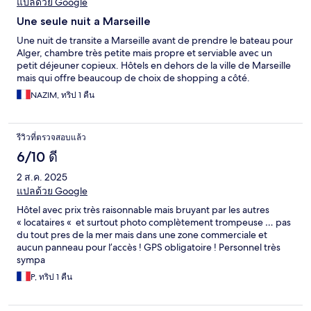
แปลด้วย Google
Une seule nuit a Marseille
Une nuit de transite a Marseille avant de prendre le bateau pour
Alger, chambre très petite mais propre et serviable avec un
petit déjeuner copieux. Hôtels en dehors de la ville de Marseille
mais qui offre beaucoup de choix de shopping a côté.
NAZIM, ทริป 1 คืน
รีวิวที่ตรวจสอบแล้ว
6/10 ดี
2 ส.ค. 2025
แปลด้วย Google
Hôtel avec prix très raisonnable mais bruyant par les autres
« locataires « et surtout photo complètement trompeuse … pas
du tout pres de la mer mais dans une zone commerciale et
aucun panneau pour l’accès ! GPS obligatoire ! Personnel très
sympa
P, ทริป 1 คืน