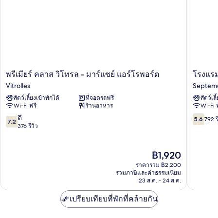
พรีเมียร์
โรงแรม
พรีเมียร์ คลาส วิโทรล - มาร์แซย์ แอร์โรพอร์ต
โรงแรม
คลาส
เลมอน
Vitrolles
Septeme
วิ
แป
สัตว์เลี้ยงเข้าพักได้
ที่จอดรถฟรี
สัตว์เลี
โทรล
ลง
Wi-Fi ฟรี
ร้านอาหาร
Wi-Fi 
-
แด
มาร์
คัม
7.2
5.6
ดี
5.6
792 ร
7.2
แซย์
ปัญญา
จาก
จาก
376 รีวิว
แอร์
มาร์
10,
10,
โร
เซย์
ดี,
792
พอร์ต
Septem
376
รีวิว
ราคา
฿1,920
Vitrolles
les-
รีวิว
ปัจจุบัน
ราคารวม ฿2,200
Vallons
คือ
รวมภาษีและค่าธรรมเนียม
฿1,920
23 ส.ค. - 24 ส.ค.
เปรียบเทียบที่พักที่คล้ายกัน