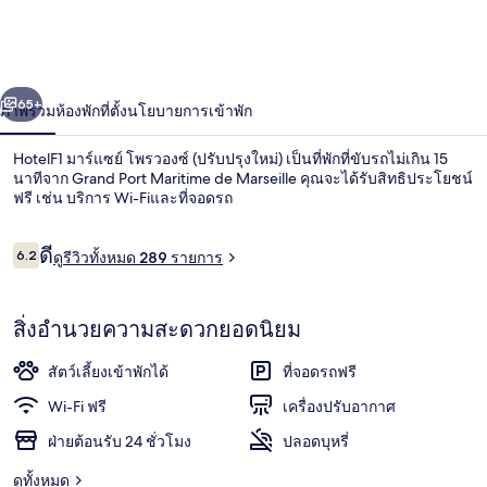
แซย์
โพ
่อน
ถัดไป
น้า
ร
65+
ภาพรวม
ห้องพัก
ที่ตั้ง
นโยบายการเข้าพัก
วองซ์
HotelF1 มาร์แซย์ โพรวองซ์ (ปรับปรุงใหม่) เป็นที่พักที่ขับรถไม่เกิน 15
นาทีจาก Grand Port Maritime de Marseille คุณจะได้รับสิทธิประโยชน์
(ปรับปรุง
ฟรี เช่น บริการ Wi-Fiและที่จอดรถ
ใหม่)
รีวิว
ดี
6.2
ดูรีวิวทั้งหมด 289 รายการ
6.2 จาก 10
สิ่งอำนวยความสะดวกยอดนิยม
บริเวณภายนอก
สัตว์เลี้ยงเข้าพักได้
ที่จอดรถฟรี
Wi-Fi ฟรี
เครื่องปรับอากาศ
ฝ่ายต้อนรับ 24 ชั่วโมง
ปลอดบุหรี่
ดูทั้งหมด