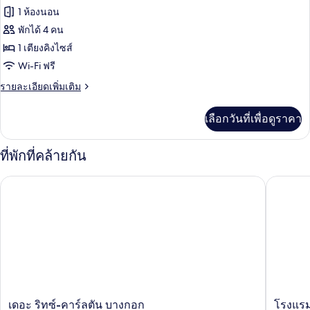
ทวิ
ของ
1 ห้องนอน
น,
เตียง
ห้อง
พักได้ 4 คน
เดี่ยว
1 เตียงคิงไซส์
เพรส
2
Wi-Fi ฟรี
เตียง
ซิ
ราย
รายละเอียดเพิ่มเติม
เดน
ละเอียด
เชีย
เพิ่ม
เลือกวันที่เพื่อดูราคา
เติม
ล
เกี่ยว
กับ
สวีท
ที่พักที่คล้ายกัน
ห้อง
เพรส
เดอะ ริทซ์-คาร์ลตัน บางกอก
โรงแรมดุ
ซิ
เดน
เชีย
ล
สวี
ท
เดอะ
โรงแรม
เดอะ ริทซ์-คาร์ลตัน บางกอก
โรงแรม