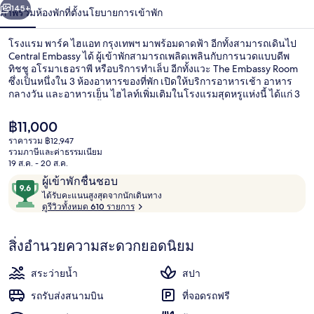
น้า
145+
ภาพรวม
ห้องพัก
ที่ตั้ง
นโยบายการเข้าพัก
แอท
กรุงเทพฯ
โรงแรม พาร์ค ไฮแอท กรุงเทพฯ มาพร้อมดาดฟ้า อีกทั้งสามารถเดินไป
Central Embassy ได้ ผู้เข้าพักสามารถเพลิดเพลินกับการนวดแบบดีพ
ทิชชู อโรมาเธอราพี หรือบริการทำเล็บ อีกทั้งแวะ The Embassy Room
ซึ่งเป็นหนึ่งใน 3 ห้องอาหารของที่พัก เปิดให้บริการอาหารเช้า อาหาร
กลางวัน และอาหารเย็น ไฮไลท์เพิ่มเติมในโรงแรมสุดหรูแห่งนี้ ได้แก่ 3
บาร์/เลานจ์ สระว่ายน้ำกลางแจ้ง และฟิตเนส 24 ชม. นักเดินทางหลาย
คนถูกใจพนักงาน ที่พักนี้อยู่ใกล้ขนส่งสาธารณะ: เดิน 3 นาทีถึง สถานีบีที
ราคา
฿11,000
เอสเพลินจิต และ 8 นาทีถึง สถานีรถไฟฟ้า BTS ชิดลม
ปัจจุบัน
ราคารวม ฿12,947
฿11,000
รวมภาษีและค่าธรรมเนียม
บริเวณภายนอก
19 ส.ค. - 20 ส.ค.
รีวิว
9.6
ผู้เข้าพักชื่นชอบ
ไ
จาก
ได้รับคะแนนสูงสุดจากนักเดินทาง
ด้
ดูรีวิวทั้งหมด 610 รายการ
10,
รั
ผู้
บ
สิ่งอำนวยความสะดวกยอดนิยม
ค
เข้า
ะ
พัก
แ
สระว่ายน้ำ
สปา
ชื่น
น
น
รถรับส่งสนามบิน
ที่จอดรถฟรี
ชอบ
สู