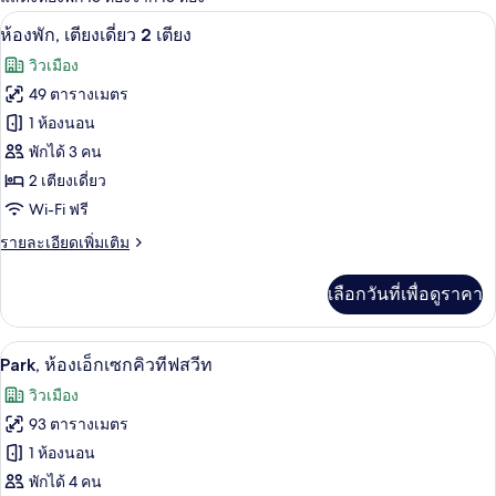
ที่
ห้องพัก, เตียงเดี่ยว 2 เตียง | เครื่องนอน
เปิด
มี
7
ห้องพัก, เตียงเดี่ยว 2 เตียง
ให้
ภาพถ่าย
วิวเมือง
สำหรับ
ทั้งหมด
49 ตารางเมตร
ห้อง
ของ
1 ห้องนอน
พัก
ห้อง
พักได้ 3 คน
2 เตียงเดี่ยว
พัก,
Wi-Fi ฟรี
เตียง
ราย
รายละเอียดเพิ่มเติม
เดี่ยว
ละเอียด
2
เพิ่ม
เลือกวันที่เพื่อดูราคา
เติม
เตียง
เกี่ยว
กับ
Park, ห้องเอ็กเซกคิวทีฟสวีท | บริเวณนั่งเ
เปิด
5
ห้อง
Park, ห้องเอ็กเซกคิวทีฟสวีท
พัก,
ภาพถ่าย
วิวเมือง
เตียง
ทั้งหมด
เดี่ยว
93 ตารางเมตร
2
ของ
1 ห้องนอน
เตียง
Park,
พักได้ 4 คน