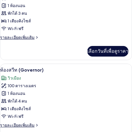
ของ
1 ห้องนอน
ห้อง
พักได้ 3 คน
1 เตียงคิงไซส์
สวีท
Wi-Fi ฟรี
(Diplomatic)
ราย
รายละเอียดเพิ่มเติม
ละเอียด
เพิ่ม
เลือกวันที่เพื่อดูราคา
เติม
เกี่ยว
กับ
ห้องสวีท (Governor) | วิวสวน
เปิด
5
ห้อง
ห้องสวีท (Governor)
สวี
ภาพถ่าย
วิวเมือง
ท
ทั้งหมด
(Diplomatic)
100 ตารางเมตร
ของ
1 ห้องนอน
ห้อง
พักได้ 4 คน
1 เตียงคิงไซส์
สวีท
Wi-Fi ฟรี
(Governor)
ราย
รายละเอียดเพิ่มเติม
ละเอียด