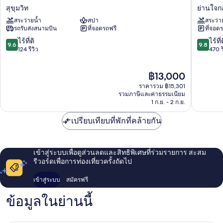
ริทซ์-
ดุสิต
สุขุมวิท
ย่านใจก
คาร์ล
ธานี
สระว่ายน้ำ
สปา
สระว่า
ตัน
กรุงเทพ
รถรับส่งสนามบิน
ที่จอดรถฟรี
ที่จอด
บางกอก
ย่าน
สุขุมวิท
ใจกลาง
9.6
9.8
ไร้ที่ติ
ไร้ที่
9.6
9.8
กรุงเทพ
จาก
จาก
124 รีวิว
470 ร
10,
10,
ไร้
ไร้
ราคา
฿13,000
ที่
ที่
ปัจจุบัน
ติ,
ติ,
ราคารวม ฿15,301
คือ
124
470
รวมภาษีและค่าธรรมเนียม
฿13,000
1 ก.ย. - 2 ก.ย.
รีวิว
รีวิว
เปรียบเทียบที่พักที่คล้ายกัน
เข้าสู่ระบบเพื่อดูส่วนลดและสิทธิพิเศษที่ร่วมรายการ สะสม
รีวอร์ดเพื่อการท่องเที่ยวครั้งถัดไป
เข้าสู่ระบบ
สมัครฟรี
ข้อมูลในย่านนี้