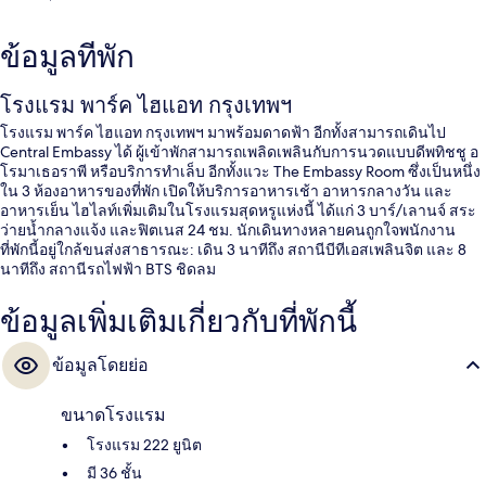
ข้อมูลที่พัก
โรงแรม พาร์ค ไฮแอท กรุงเทพฯ
โรงแรม พาร์ค ไฮแอท กรุงเทพฯ มาพร้อมดาดฟ้า อีกทั้งสามารถเดินไป
Central Embassy ได้ ผู้เข้าพักสามารถเพลิดเพลินกับการนวดแบบดีพทิชชู อ
โรมาเธอราพี หรือบริการทำเล็บ อีกทั้งแวะ The Embassy Room ซึ่งเป็นหนึ่ง
ใน 3 ห้องอาหารของที่พัก เปิดให้บริการอาหารเช้า อาหารกลางวัน และ
อาหารเย็น ไฮไลท์เพิ่มเติมในโรงแรมสุดหรูแห่งนี้ ได้แก่ 3 บาร์/เลานจ์ สระ
ว่ายน้ำกลางแจ้ง และฟิตเนส 24 ชม. นักเดินทางหลายคนถูกใจพนักงาน
ที่พักนี้อยู่ใกล้ขนส่งสาธารณะ: เดิน 3 นาทีถึง สถานีบีทีเอสเพลินจิต และ 8
นาทีถึง สถานีรถไฟฟ้า BTS ชิดลม
ข้อมูลเพิ่มเติมเกี่ยวกับที่พักนี้
ข้อมูลโดยย่อ
ขนาดโรงแรม
โรงแรม 222 ยูนิต
มี 36 ชั้น