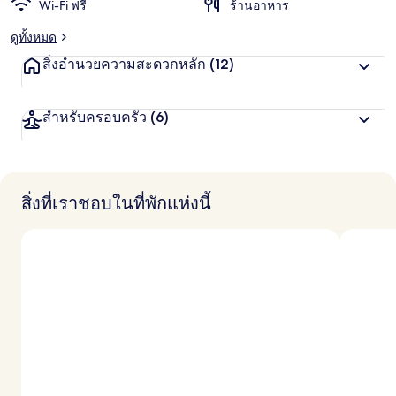
Wi-Fi ฟรี
ร้านอาหาร
ง
สุ
ดูทั้งหมด
ด
จ
สิ่งอำนวยความสะดวกหลัก
(12)
า
ก
นั
สำหรับครอบครัว
(6)
ก
เ
ดิ
น
ท
า
สิ่งที่เราชอบในที่พักแห่งนี้
ง