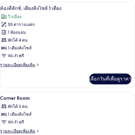
เตียง,
กับ
ห้องดีลักซ์, เตียงคิงไซส์ 1 เตียง | เครื่
เปิด
9
ห้อง
ห้องดีลักซ์, เตียงคิงไซส์ 1 เตียง
ห้อง
พัก,
ภาพถ่าย
วิวเมือง
เตียง
มุม
ทั้งหมด
คิง
55 ตารางเมตร
ไซส์
ของ
1 ห้องนอน
1
เตียง,
ห้อง
พักได้ 4 คน
ห้อง
1 เตียงคิงไซส์
ดี
มุม
Wi-Fi ฟรี
ลัก
ราย
รายละเอียดเพิ่มเติม
ซ์,
ละเอียด
เตียง
เพิ่ม
เลือกวันที่เพื่อดูราคา
เติม
คิง
เกี่ยว
กับ
ไซส์
เครื่องนอนระดับพรีเมียม, มินิบาร์, ตู้นิ
เปิด
4
ห้อง
Corner Room
1
ดี
ภาพถ่าย
พักได้ 3 คน
ลัก
เตียง
ทั้งหมด
ซ์,
1 เตียงคิงไซส์
เตียง
ของ
Wi-Fi ฟรี
คิง
Corner
ไซส์
ราย
รายละเอียดเพิ่มเติม
1