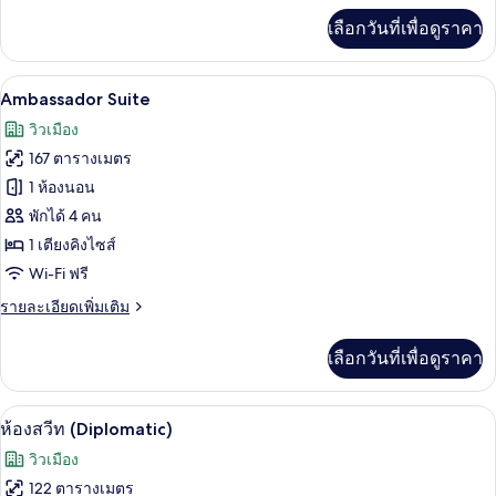
เพิ่ม
Suite
เลือกวันที่เพื่อดูราคา
เติม
เกี่ยว
กับ
Ambassador Suite | วิวเมือง
เปิด
6
Park
Ambassador Suite
Deluxe
ภาพถ่าย
วิวเมือง
Suite
ทั้งหมด
167 ตารางเมตร
ของ
1 ห้องนอน
Ambassador
พักได้ 4 คน
Suite
1 เตียงคิงไซส์
Wi-Fi ฟรี
ราย
รายละเอียดเพิ่มเติม
ละเอียด
เพิ่ม
เลือกวันที่เพื่อดูราคา
เติม
เกี่ยว
กับ
ห้องสวีท (Diplomatic) | บริเวณนั่งเล่น | ท
เปิด
8
Ambassador
ห้องสวีท (Diplomatic)
Suite
ภาพถ่าย
วิวเมือง
ทั้งหมด
122 ตารางเมตร