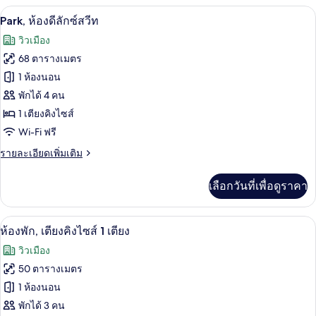
กับ
Park, ห้องดีลักซ์สวีท | บริเวณนั่งเล่น | ท
เปิด
5
Park,
Park, ห้องดีลักซ์สวีท
ห้อง
ภาพถ่าย
วิวเมือง
สวี
ทั้งหมด
ท
68 ตารางเมตร
ของ
1 ห้องนอน
Park,
พักได้ 4 คน
ห้อง
1 เตียงคิงไซส์
ดี
Wi-Fi ฟรี
ลัก
ราย
รายละเอียดเพิ่มเติม
ละเอียด
ซ์
เพิ่ม
เลือกวันที่เพื่อดูราคา
เติม
สวีท
เกี่ยว
กับ
ห้องพัก, เตียงคิงไซส์ 1 เตียง | เครื่องนอ
เปิด
5
Park,
ห้องพัก, เตียงคิงไซส์ 1 เตียง
ห้อง
ภาพถ่าย
วิวเมือง
ดี
ทั้งหมด
ลัก
50 ตารางเมตร
ซ์
ของ
1 ห้องนอน
สวี
ท
ห้อง
พักได้ 3 คน