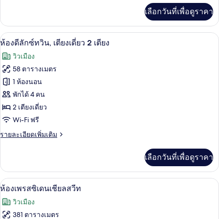
เพิ่ม
เลือกวันที่เพื่อดูราคา
เติม
เกี่ยว
กับ
ห้องดีลักซ์ทวิน, เตียงเดี่ยว 2 เตียง | วิว
เปิด
5
ห้อง
ห้องดีลักซ์ทวิน, เตียงเดี่ยว 2 เตียง
สวี
ภาพถ่าย
วิวเมือง
ท
ทั้งหมด
(Governor)
58 ตารางเมตร
ของ
1 ห้องนอน
ห้อง
พักได้ 4 คน
2 เตียงเดี่ยว
ดี
Wi-Fi ฟรี
ลัก
ราย
รายละเอียดเพิ่มเติม
ซ์
ละเอียด
ทวิน,
เพิ่ม
เลือกวันที่เพื่อดูราคา
เติม
เตียง
เกี่ยว
กับ
เดี่ยว
ห้องเพรสซิเดนเชียลสวีท | ครัวส่วนตัว
เปิด
7
ห้อง
ห้องเพรสซิเดนเชียลสวีท
2
ดี
ภาพถ่าย
วิวเมือง
ลัก
เตียง
ทั้งหมด
ซ์
381 ตารางเมตร