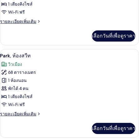
ห้อง
1 เตียงคิงไซส์
เอ็ก
Wi-Fi ฟรี
เซก
ราย
รายละเอียดเพิ่มเติม
ละเอียด
คิว
เพิ่ม
เลือกวันที่เพื่อดูราคา
เติม
ทีฟ
เกี่ยว
สวีท
กับ
Park, ห้องสวีท | บริเวณนั่งเล่น | ทีวีจอแอ
เปิด
5
Park,
Park, ห้องสวีท
ห้อง
ภาพถ่าย
วิวเมือง
เอ็ก
ทั้งหมด
เซก
68 ตารางเมตร
คิว
ของ
1 ห้องนอน
ทีฟ
Park,
สวี
พักได้ 4 คน
ท
ห้อง
1 เตียงคิงไซส์
สวีท
Wi-Fi ฟรี
ราย
รายละเอียดเพิ่มเติม
ละเอียด
เพิ่ม
เลือกวันที่เพื่อดูราคา
เติม
เกี่ยว