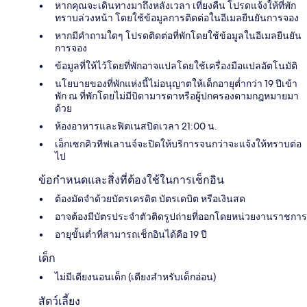
หากคุณจะเดินทางมาถึงหลังเวลา เที่ยงคืน โปรดแจ้งให้ที่พัก
ทราบล่วงหน้า โดยใช้ข้อมูลการติดต่อในอีเมลยืนยันการจอง
หากมีคำถามใดๆ โปรดติดต่อที่พักโดยใช้ข้อมูลในอีเมลยืนยัน
การจอง
ข้อมูลที่ให้ไว้โดยที่พักอาจแปลโดยใช้เครื่องมือแปลอัตโนมัติ
นโยบายของที่พักแห่งนี้ไม่อนุญาตให้เด็กอายุต่ำกว่า 19 ปีเข้า
พัก ณ ที่พักโดยไม่มีบิดามารดาหรือผู้ปกครองตามกฎหมายมา
ด้วย
ห้องอาหารและฟิตเนสปิดเวลา 21:00 น.
เอ็กเซกคิวทีฟเลานจ์จะปิดให้บริการจนกว่าจะแจ้งให้ทราบต่อ
ไป
ข้อกำหนดและสิ่งที่ต้องใช้ในการเช็กอิน
ต้องมัดจำด้วยบัตรเครดิต บัตรเดบิต หรือเงินสด
อาจต้องมีบัตรประจำตัวติดรูปถ่ายที่ออกโดยหน่วยงานราชการ
อายุขั้นต่ำที่สามารถเช็กอินได้คือ 19 ปี
เด็ก
ไม่มีเตียงนอนเด็ก (เตียงสำหรับเด็กอ่อน)
สัตว์เลี้ยง