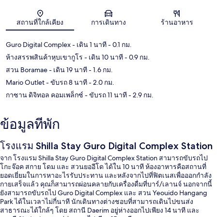
แผนที่
สถานที่ใกล้เคียง
การเดินทาง
ร้านอาหาร
Guro Digital Complex
- เดิน 1 นาที
- 0.1 กม.
ห้างสรรพสินค้าหุบเขากูโร
- เดิน 10 นาที
- 0.9 กม.
สวน Boramae
- เดิน 19 นาที
- 1.6 กม.
Mario Outlet
- ขับรถ 8 นาที
- 2.0 กม.
กาซาน ดิจิทอล คอมเพล็กซ์
- ขับรถ 11 นาที
- 2.9 กม.
ข้อมูลที่พัก
โรงแรม Shilla Stay Guro Digital Complex Station
จาก โรงแรม Shilla Stay Guro Digital Complex Station สามารถขับรถไป
โกะจ๊อค สกาย โดม และ สวนยออีโด ได้ใน 10 นาที ห้องอาหารคือสถานที่
ยอดเยี่ยมในการหาอะไรรับประทาน และหลังจากไปที่ฟิตเนสเพื่อออกกำลัง
กายเสร็จแล้ว คุณก็สามารถผ่อนคลายกับเครื่องดื่มที่บาร์/เลานจ์ นอกจากนี้
ยังสามารถขับรถไป Guro Digital Complex และ สวน Yeouido Hangang
Park ได้ในเวลาไม่กี่นาที นักเดินทางต่างชอบที่สามารถเดินไปขนส่ง
สาธารณะได้ใกล้ๆ โดย สถานี Daerim อยู่ห่างออกไปเพียง 14 นาที และ