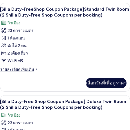
Duty-
กับ
เครื่องนอนระดับพรีเมียม, ตู้นิรภัยในห้
เปิด
Free
12
[Silla
[Silla Duty-FreeShop Coupon Package]Standard Twin Room
Shop
Duty-
ภาพถ่าย
(2 Shilla Duty-Free Shop Coupons per booking)
FreeShop
Coupons
ทั้งหมด
วิวเมือง
Coupon
per
Package]Standard
23 ตารางเมตร
ของ
booking
Double
1 ห้องนอน
[Silla
Room(2
Shilla
Duty-
พักได้ 2 คน
Duty-
FreeShop
2 เตียงเดี่ยว
Free
Coupon
Shop
Wi-Fi ฟรี
Coupons
Package]Standard
ราย
รายละเอียดเพิ่มเติม
per
Twin
ละเอียด
booking
Room
เพิ่ม
เลือกวันที่เพื่อดูราคา
เติม
(2
เกี่ยว
Shilla
กับ
เครื่องนอนระดับพรีเมียม, ตู้นิรภัยในห้
เปิด
Duty-
10
[Silla
[Silla Duty-Free Shop Coupon Package] Deluxe Twin Room
Free
Duty-
ภาพถ่าย
(2 Shilla Duty-Free Shop Coupons per booking)
FreeShop
Shop
ทั้งหมด
วิวเมือง
Coupon
Coupons
Package]Standard
23 ตารางเมตร
ของ
per
Twin