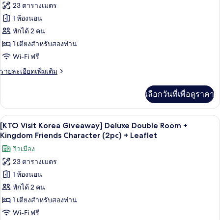
23 ตารางเมตร
ของ
1 ห้องนอน
[KTO
Visit
พักได้ 2 คน
Korea
1 เตียงสำหรับสองท่าน
Giveaway]
Wi-Fi ฟรี
Standard
ราย
รายละเอียดเพิ่มเติม
Double
ละเอียด
Room
เพิ่ม
เลือกวันที่เพื่อดูราคา
เติม
+
เกี่ยว
Kingdom
กับ
เครื่องนอนระดับพรีเมียม, ตู้นิรภัยในห้
เปิด
Friends
9
[KTO
[KTO Visit Korea Giveaway] Deluxe Double Room +
Character
Visit
ภาพถ่าย
Kingdom Friends Character (2pc) + Leaflet
Korea
(2pc)
ทั้งหมด
วิวเมือง
Giveaway]
+
Standard
23 ตารางเมตร
ของ
Leaflet
Double
1 ห้องนอน
[KTO
Room
+
Visit
พักได้ 2 คน
Kingdom
Korea
1 เตียงสำหรับสองท่าน
Friends
Giveaway]
Character
Wi-Fi ฟรี