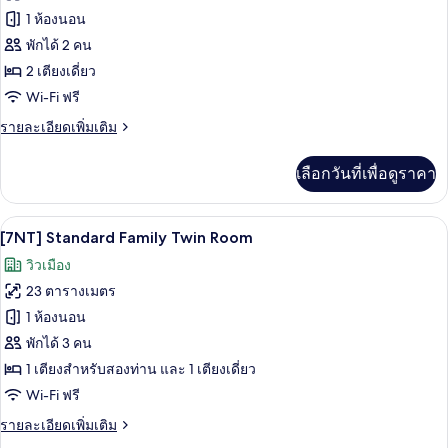
ของ
1 ห้องนอน
[7NT]
พักได้ 2 คน
Standard
2 เตียงเดี่ยว
Twin
Wi-Fi ฟรี
Room
ราย
รายละเอียดเพิ่มเติม
ละเอียด
เพิ่ม
เลือกวันที่เพื่อดูราคา
เติม
เกี่ยว
กับ
เครื่องนอนระดับพรีเมียม, ตู้นิรภัยในห้
เปิด
9
[7NT]
[7NT] Standard Family Twin Room
Standard
ภาพถ่าย
วิวเมือง
Twin
ทั้งหมด
Room
23 ตารางเมตร
ของ
1 ห้องนอน
[7NT]
พักได้ 3 คน
Standard
1 เตียงสำหรับสองท่าน และ 1 เตียงเดี่ยว
Family
Wi-Fi ฟรี
Twin
ราย
รายละเอียดเพิ่มเติม
Room
ละเอียด