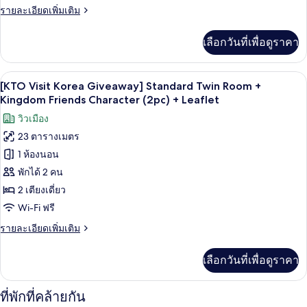
(2pc)
Deluxe
ราย
รายละเอียดเพิ่มเติม
+
Double
ละเอียด
Leaflet
Room
เพิ่ม
เลือกวันที่เพื่อดูราคา
เติม
+
เกี่ยว
Kingdom
กับ
เครื่องนอนระดับพรีเมียม, ตู้นิรภัยในห้
เปิด
Friends
6
[KTO
[KTO Visit Korea Giveaway] Standard Twin Room +
Character
Visit
ภาพถ่าย
Kingdom Friends Character (2pc) + Leaflet
Korea
(2pc)
ทั้งหมด
วิวเมือง
Giveaway]
+
Deluxe
23 ตารางเมตร
ของ
Leaflet
Double
1 ห้องนอน
[KTO
Room
+
Visit
พักได้ 2 คน
Kingdom
Korea
2 เตียงเดี่ยว
Friends
Giveaway]
Character
Wi-Fi ฟรี
(2pc)
Standard
ราย
รายละเอียดเพิ่มเติม
+
Twin
ละเอียด
Leaflet
Room
เพิ่ม
เลือกวันที่เพื่อดูราคา
เติม
+
เกี่ยว
Kingdom
กับ
ที่พักที่คล้ายกัน
Friends
[KTO