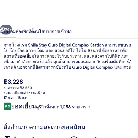
Stay
Guro
Digital
่อน
ถัดไป
น้า
Complex
76+
ภาพรวม
ห้องพัก
ที่ตั้ง
นโยบายการเข้าพัก
Station
จาก โรงแรม Shilla Stay Guro Digital Complex Station สามารถขับรถ
ไป โกะจ๊อค สกาย โดม และ สวนยออีโด ได้ใน 10 นาที ห้องอาหารคือ
สถานที่ยอดเยี่ยมในการหาอะไรรับประทาน และหลังจากไปที่ฟิตเนส
เพื่อออกกำลังกายเสร็จแล้ว คุณก็สามารถผ่อนคลายกับเครื่องดื่มที่บาร์/
เลานจ์ นอกจากนี้ยังสามารถขับรถไป Guro Digital Complex และ สวน
Yeouido Hangang Park ได้ในเวลาไม่กี่นาที นักเดินทางต่างชอบที่
สามารถเดินไปขนส่งสาธารณะได้ใกล้ๆ โดย สถานี Daerim อยู่ห่างออก
ราคา
฿3,228
ไปเพียง 14 นาที และ สถานี Sindaebang อยู่ห่างออกไปเพียง 15 นาที
ปัจจุบัน
ราคารวม ฿3,550
฿3,228
รวมภาษีและค่าธรรมเนียม
บริการอาหารกลางวันและอาหารเย็น
17 ส.ค. - 18 ส.ค.
รีวิว
ยอดเยี่ยม
9.0
ดูรีวิวทั้งหมด 1,056 รายการ
9.0 จาก 10
สิ่งอำนวยความสะดวกยอดนิยม