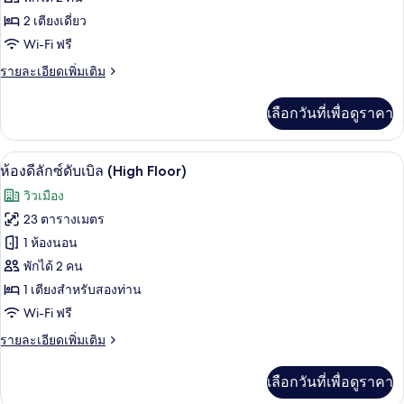
ห้อง
2 เตียงเดี่ยว
Wi-Fi ฟรี
สแตนดาร์ด
ราย
รายละเอียดเพิ่มเติม
ทวิน
ละเอียด
เพิ่ม
เลือกวันที่เพื่อดูราคา
เติม
เกี่ยว
กับ
เครื่องนอนระดับพรีเมียม, ตู้นิรภัยในห้
เปิด
9
ห้อง
ห้องดีลักซ์ดับเบิล (High Floor)
สแตนดาร์ด
ภาพถ่าย
วิวเมือง
ทวิ
ทั้งหมด
น
23 ตารางเมตร
ของ
1 ห้องนอน
ห้อง
พักได้ 2 คน
1 เตียงสำหรับสองท่าน
ดี
Wi-Fi ฟรี
ลัก
ราย
รายละเอียดเพิ่มเติม
ซ์
ละเอียด
ดับเบิล
เพิ่ม
เลือกวันที่เพื่อดูราคา
เติม
(High
เกี่ยว