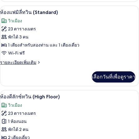
Floor)
กับ
เครื่องนอนระดับพรีเมียม, ตู้นิรภัยในห้
เปิด
9
ห้อง
ห้องแฟมิลี่ทวิน (Standard)
ดี
ภาพถ่าย
วิวเมือง
ลัก
ทั้งหมด
ซ์
23 ตารางเมตร
ดับเบิล
ของ
พักได้ 3 คน
(High
Floor)
ห้อง
1 เตียงสำหรับสองท่าน และ 1 เตียงเดี่ยว
Wi-Fi ฟรี
แฟ
ราย
รายละเอียดเพิ่มเติม
มิ
ละเอียด
ลี่
เพิ่ม
เลือกวันที่เพื่อดูราคา
เติม
ทวิน
เกี่ยว
(Standard)
กับ
เครื่องนอนระดับพรีเมียม, ตู้นิรภัยในห้
เปิด
8
ห้อง
ห้องดีลักซ์ทวิน (High Floor)
แฟ
ภาพถ่าย
วิวเมือง
มิ
ทั้งหมด
ลี่
23 ตารางเมตร
ทวิ
ของ
1 ห้องนอน
น
(Standard)
ห้อง
พักได้ 2 คน
2 เตียงเดี่ยว