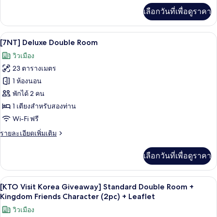
เพิ่ม
เลือกวันที่เพื่อดูราคา
เติม
เกี่ยว
กับ
วิวจากห้องพัก
เปิด
9
[7NT]
[7NT] Deluxe Double Room
Standard
ภาพถ่าย
วิวเมือง
Family
ทั้งหมด
Twin
23 ตารางเมตร
Room
ของ
1 ห้องนอน
[7NT]
พักได้ 2 คน
Deluxe
1 เตียงสำหรับสองท่าน
Double
Wi-Fi ฟรี
Room
ราย
รายละเอียดเพิ่มเติม
ละเอียด
เพิ่ม
เลือกวันที่เพื่อดูราคา
เติม
เกี่ยว
กับ
เครื่องนอนระดับพรีเมียม, ตู้นิรภัยในห้
เปิด
9
[7NT]
[KTO Visit Korea Giveaway] Standard Double Room +
Deluxe
ภาพถ่าย
Kingdom Friends Character (2pc) + Leaflet
Double
ทั้งหมด
วิวเมือง
Room