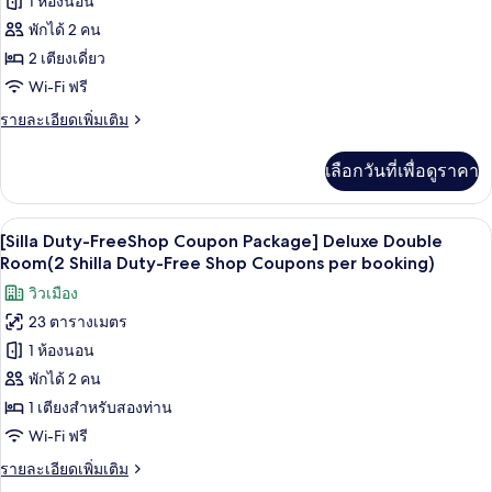
1 ห้องนอน
[Silla
Room
booking)
(2
Duty-
พักได้ 2 คน
Shilla
Free
2 เตียงเดี่ยว
Duty-
Shop
Free
Wi-Fi ฟรี
Shop
Coupon
ราย
รายละเอียดเพิ่มเติม
Coupons
Package]
ละเอียด
per
Deluxe
เพิ่ม
booking)
เลือกวันที่เพื่อดูราคา
เติม
Twin
เกี่ยว
Room
กับ
วิวจากห้องพัก
เปิด
(2
9
[Silla
[Silla Duty-FreeShop Coupon Package] Deluxe Double
Shilla
Duty-
ภาพถ่าย
Room(2 Shilla Duty-Free Shop Coupons per booking)
Free
Duty-
ทั้งหมด
วิวเมือง
Shop
Free
Coupon
23 ตารางเมตร
ของ
Shop
Package]
1 ห้องนอน
[Silla
Deluxe
Coupons
Twin
Duty-
พักได้ 2 คน
per
Room
FreeShop
1 เตียงสำหรับสองท่าน
booking)
(2
Coupon
Shilla
Wi-Fi ฟรี
Duty-
Package]
ราย
รายละเอียดเพิ่มเติม
Free
Deluxe
ละเอียด