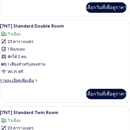
Shop
Double
เพิ่ม
Coupons
เลือกวันที่เพื่อดูราคา
เติม
Room(2
per
เกี่ยว
booking)
Shilla
กับ
วิวจากห้องพัก
เปิด
Duty-
9
[Silla
[7NT] Standard Double Room
Free
Duty-
ภาพถ่าย
วิวเมือง
FreeShop
Shop
ทั้งหมด
Coupon
23 ตารางเมตร
Coupons
Package]
ของ
1 ห้องนอน
per
Deluxe
[7NT]
Double
พักได้ 2 คน
booking)
Room(2
Standard
1 เตียงสำหรับสองท่าน
Shilla
Double
Wi-Fi ฟรี
Duty-
Room
Free
ราย
รายละเอียดเพิ่มเติม
Shop
ละเอียด
Coupons
เพิ่ม
per
เลือกวันที่เพื่อดูราคา
เติม
booking)
เกี่ยว
กับ
เครื่องนอนระดับพรีเมียม, ตู้นิรภัยในห้
เปิด
10
[7NT]
[7NT] Standard Twin Room
Standard
ภาพถ่าย
วิวเมือง
Double
ทั้งหมด
Room
23 ตารางเมตร