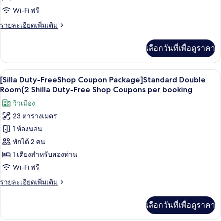
ดี
Wi-Fi ฟรี
ลัก
ราย
รายละเอียดเพิ่มเติม
ซ์
ละเอียด
ทวิน
เพิ่ม
เลือกวันที่เพื่อดูราคา
เติม
(High
เกี่ยว
Floor)
กับ
วิวจากห้องพัก
เปิด
9
ห้อง
[Silla Duty-FreeShop Coupon Package]Standard Double
ดี
ภาพถ่าย
Room(2 Shilla Duty-Free Shop Coupons per booking
ลัก
ทั้งหมด
วิวเมือง
ซ์
ทวิ
23 ตารางเมตร
ของ
น
1 ห้องนอน
[Silla
(High
Floor)
Duty-
พักได้ 2 คน
FreeShop
1 เตียงสำหรับสองท่าน
Coupon
Wi-Fi ฟรี
Package]Standard
ราย
รายละเอียดเพิ่มเติม
Double
ละเอียด
Room(2
เพิ่ม
เลือกวันที่เพื่อดูราคา
เติม
Shilla
เกี่ยว