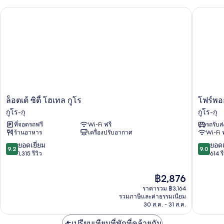
Character
Visit
ล็อตเต้ ซิตี้ โฮเทล กูโร
โฟร์พอยท
Korea
(2pc)
Giveaway]
+
Standard
Leaflet
Twin
Room
+
Kingdom
Friends
Character
(2pc)
ล็อต
โฟร์
ล็อตเต้ ซิตี้ โฮเทล กูโร
โฟร์พอ
+
เต้
พอยท์
กูโร-กุ
กูโร-กุ
Leaflet
ซิตี้
ส
ที่จอดรถฟรี
Wi-Fi ฟรี
รถรับส
โฮ
บาย
ร้านอาหาร
เครื่องปรับอากาศ
Wi-Fi 
เทล
เชอราตั
กูโร
โซล
9.2
9.0
ยอดเยี่ยม
ยอดเ
9.2
9.0
กูโร-
กูโร
จาก
จาก
1,315 รีวิว
614 รี
กุ
กูโร-
10,
10,
กุ
ยอด
ยอด
ราคา
฿2,876
เยี่ยม,
เยี่ยม,
ปัจจุบัน
ราคารวม ฿3,164
1,315
614
คือ
รวมภาษีและค่าธรรมเนียม
รีวิว
รีวิว
฿2,876
30 ส.ค. - 31 ส.ค.
เปรียบเทียบที่พักที่คล้ายกัน