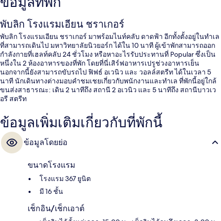
ข้อมูลที่พัก
พับลิก โรงแรมเอียน ชราเกอร์
พับลิก โรงแรมเอียน ชราเกอร์ มาพร้อมไนท์คลับ ดาดฟ้า อีกทั้งตั้งอยู่ในทำเล
ที่สามารถเดินไป มหาวิทยาลัยนิวยอร์ก ได้ใน 10 นาที ผู้เข้าพักสามารถออก
กำลังกายที่เฮลท์คลับ 24 ชั่วโมง หรือหาอะไรรับประทานที่ Popular ซึ่งเป็น
หนึ่งใน 2 ห้องอาหารของที่พัก โดยที่นี่เสิร์ฟอาหารเปรูช่วงอาหารเย็น
นอกจากนี้ยังสามารถขับรถไป ฟิฟธ์ อเวนิว และ วอลล์สตรีท ได้ในเวลา 5
นาที นักเดินทางต่างมอบคำชมเชยเกี่ยวกับพนักงานและทำเล ที่พักนี้อยู่ใกล้
ขนส่งสาธารณะ: เดิน 2 นาทีถึง สถานี 2 อเวนิว และ 5 นาทีถึง สถานีบาวเว
อรี สตรีท
ข้อมูลเพิ่มเติมเกี่ยวกับที่พักนี้
ข้อมูลโดยย่อ
ขนาดโรงแรม
โรงแรม 367 ยูนิต
มี 16 ชั้น
เช็กอิน/เช็กเอาต์