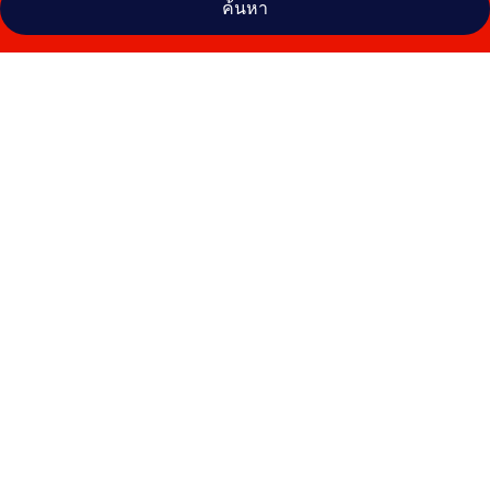
ค้นหา
คลัง
ภาพ
พับลิก
โรงแรม
เอียน