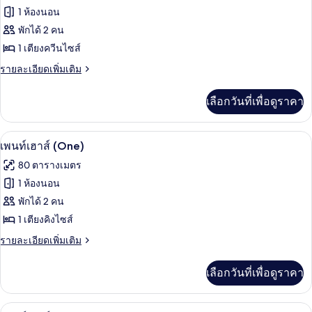
ทั้งหมด
ควีน
(Great
1 ห้องนอน
ไซส์
View)
ของ
พักได้ 2 คน
1
เตียง
ห้อง
1 เตียงควีนไซส์
(Great
พัก,
ราย
รายละเอียดเพิ่มเติม
View)
ละเอียด
เตียง
เพิ่ม
เลือกวันที่เพื่อดูราคา
เติม
ควีน
เกี่ยว
ไซส์
กับ
เพนท์เฮาส์ (One) | ผ้าปูที่นอนฝ้ายอียิปต
เปิด
3
ห้อง
เพนท์เฮาส์ (One)
1
พัก,
ภาพถ่าย
เตียง
80 ตารางเมตร
เตียง
ทั้งหมด
ควีน
1 ห้องนอน
ไซส์
ของ
พักได้ 2 คน
1
เตียง
เพ
1 เตียงคิงไซส์
นท์
ราย
รายละเอียดเพิ่มเติม
ละเอียด
เฮา
เพิ่ม
เลือกวันที่เพื่อดูราคา
เติม
ส์
เกี่ยว
(One)
กับ
เพนท์เฮาส์ (2 and 3) | วิวจากห้องพัก
เปิด