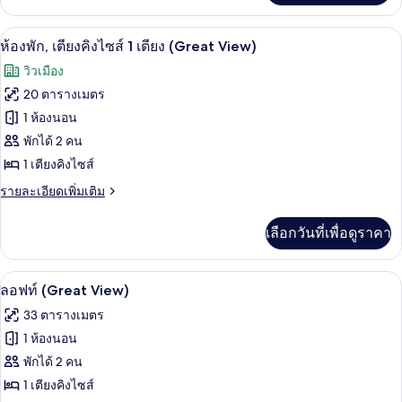
Sofa
เกี่ยว
กับ
Bed)
ห้องพัก, เตียงคิงไซส์ 1 เตียง (Great View
เปิด
6
ห้อง
ห้องพัก, เตียงคิงไซส์ 1 เตียง (Great View)
พัก
ภาพถ่าย
วิวเมือง
(King
ทั้งหมด
with
20 ตารางเมตร
Sofa
ของ
1 ห้องนอน
Bed)
ห้อง
พักได้ 2 คน
1 เตียงคิงไซส์
พัก,
ราย
รายละเอียดเพิ่มเติม
เตียง
ละเอียด
คิง
เพิ่ม
เลือกวันที่เพื่อดูราคา
เติม
ไซส์
เกี่ยว
1
กับ
ผ้าปูที่นอนฝ้ายอียิปต์, เครื่องนอนระดับพ
เปิด
5
ห้อง
ลอฟท์ (Great View)
เตียง
พัก,
ภาพถ่าย
(Great
33 ตารางเมตร
เตียง
ทั้งหมด
View)
คิง
1 ห้องนอน
ไซส์
ของ
พักได้ 2 คน
1
เตียง
ลอฟท์
1 เตียงคิงไซส์
(Great