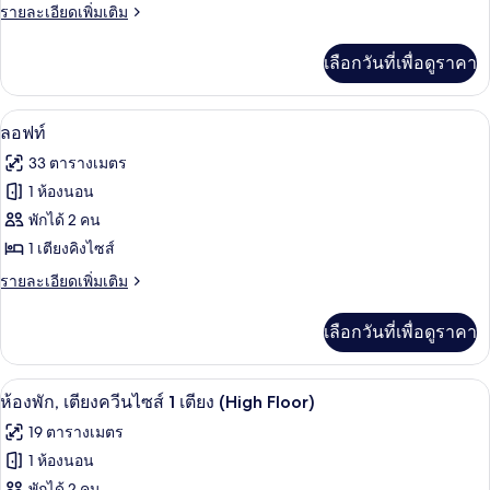
(Great
ราย
รายละเอียดเพิ่มเติม
View)
ละเอียด
View)
เพิ่ม
เลือกวันที่เพื่อดูราคา
เติม
เกี่ยว
กับ
ผ้าปูที่นอนฝ้ายอียิปต์, เครื่องนอนระดับพ
เปิด
5
ลอฟท์
ลอฟท์
(Great
ภาพถ่าย
33 ตารางเมตร
View)
ทั้งหมด
1 ห้องนอน
ของ
พักได้ 2 คน
ลอฟท์
1 เตียงคิงไซส์
ราย
รายละเอียดเพิ่มเติม
ละเอียด
เพิ่ม
เลือกวันที่เพื่อดูราคา
เติม
เกี่ยว
กับ
วิวจากห้องพัก
เปิด
6
ลอฟท์
ห้องพัก, เตียงควีนไซส์ 1 เตียง (High Floor)
ภาพถ่าย
19 ตารางเมตร
ทั้งหมด
1 ห้องนอน
ของ
พักได้ 2 คน