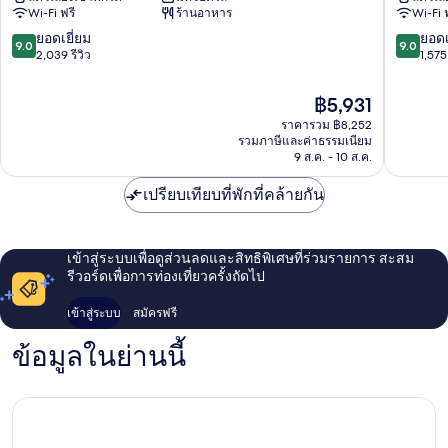
นิวยอร์ค
อ
Wi-Fi ฟรี
ร้านอาหาร
Wi-Fi 
ซิตี้
เวนิ
ลาว
ว
9.0
9.0
ยอดเยี่ยม
ยอดเ
9.0
9.0
เวอร์
เอ็น
จาก
จาก
2,039 รีวิว
1,575 
อีส
วาย
10,
10,
ต์
ซี
ยอด
ยอด
ราคา
฿5,931
ไซด์
แมน
เยี่ยม,
เยี่ยม,
ปัจจุบัน
แมน
ราคารวม ฿8,252
ฮัต
2,039
1,575
คือ
รวมภาษีและค่าธรรมเนียม
ฮัต
ตัน
รีวิว
รีวิว
฿5,931
9 ส.ค. - 10 ส.ค.
ตัน
เปรียบเทียบที่พักที่คล้ายกัน
เข้าสู่ระบบเพื่อดูส่วนลดและสิทธิพิเศษที่ร่วมรายการ สะสม
รีวอร์ดเพื่อการท่องเที่ยวครั้งถัดไป
เข้าสู่ระบบ
สมัครฟรี
ข้อมูลในย่านนี้