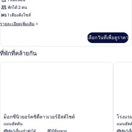
High
Floor)
ห้อง
พักได้ 2 คน
1 เตียงคิงไซส์
พัก,
ราย
รายละเอียดเพิ่มเติม
เตียง
ละเอียด
คิง
เพิ่ม
เลือกวันที่เพื่อดูราคา
เติม
ไซส์
เกี่ยว
1
กับ
ที่พักที่คล้ายกัน
ห้อง
เตียง,
พัก,
ม็อกซีนิวยอร์คซิตี้ลาวเวอร์อีสต์ไซด์
โรงแรม พ
วิว
เตียง
คิง
สวน
ไซส์
1
สาธารณะ
เตียง,
วิว
สวน
สาธารณะ
ม็
โรงแรม
ม็อกซีนิวยอร์คซิตี้ลาวเวอร์อีสต์ไซด์
โรงแรม
อก
พาร์
แมนฮัตตัน
แมนฮัตต
ซี
ค
สัตว์เลี้ยงเข้าพักได้
มีที่จอดรถ
สัตว์เลี