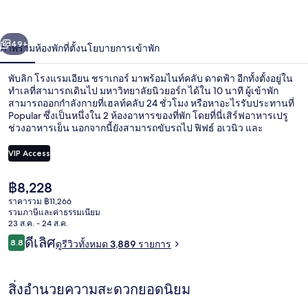
ชรา
่อน
ถัดไป
น้า
49+
ภาพรวม
ห้องพัก
ที่ตั้ง
นโยบายการเข้าพัก
เกอร์
พับลิก โรงแรมเอียน ชราเกอร์ มาพร้อมไนท์คลับ ดาดฟ้า อีกทั้งตั้งอยู่ใน
ทำเลที่สามารถเดินไป มหาวิทยาลัยนิวยอร์ก ได้ใน 10 นาที ผู้เข้าพัก
สามารถออกกำลังกายที่เฮลท์คลับ 24 ชั่วโมง หรือหาอะไรรับประทานที่
Popular ซึ่งเป็นหนึ่งใน 2 ห้องอาหารของที่พัก โดยที่นี่เสิร์ฟอาหารเปรู
ช่วงอาหารเย็น นอกจากนี้ยังสามารถขับรถไป ฟิฟธ์ อเวนิว และ
วอลล์สตรีท ได้ในเวลา 5 นาที นักเดินทางต่างมอบคำชมเชยเกี่ยวกับ
พนักงานและทำเล ที่พักนี้อยู่ใกล้ขนส่งสาธารณะ: เดิน 2 นาทีถึง สถานี 2
VIP Access
อเวนิว และ 5 นาทีถึง สถานีบาวเวอรี สตรีท
ราคา
฿8,228
สวน
ปัจจุบัน
ราคารวม ฿11,266
฿8,228
รวมภาษีและค่าธรรมเนียม
23 ส.ค. - 24 ส.ค.
รีวิว
ดีเลิศ
8.8
ดูรีวิวทั้งหมด 3,889 รายการ
8.8 จาก 10
สิ่งอำนวยความสะดวกยอดนิยม