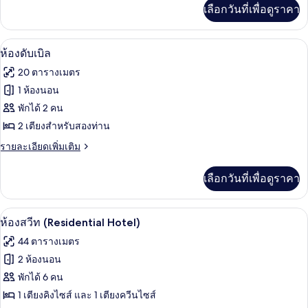
สาธารณะ
เพิ่ม
เลือกวันที่เพื่อดูราคา
เติม
เกี่ยว
กับ
ห้องดับเบิล | ผ้าปูที่นอนฝ้ายอียิปต์, เคร
เปิด
4
ลอฟท์,
ห้องดับเบิล
วิว
ภาพถ่าย
20 ตารางเมตร
สวน
ทั้งหมด
สาธารณะ
1 ห้องนอน
ของ
พักได้ 2 คน
ห้อง
2 เตียงสำหรับสองท่าน
ดับเบิล
ราย
รายละเอียดเพิ่มเติม
ละเอียด
เพิ่ม
เลือกวันที่เพื่อดูราคา
เติม
เกี่ยว
กับ
ผ้าปูที่นอนฝ้ายอียิปต์, เครื่องนอนระดับพ
เปิด
4
ห้อง
ห้องสวีท (Residential Hotel)
ดับเบิล
ภาพถ่าย
44 ตารางเมตร
ทั้งหมด
2 ห้องนอน
ของ
พักได้ 6 คน
ห้อง
1 เตียงคิงไซส์ และ 1 เตียงควีนไซส์