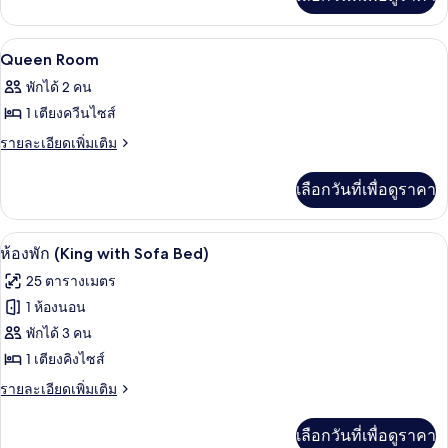
เติม
Hi-
เกี่ยว
Floor
กับ
ผ้าปูที่นอนฝ้ายอียิปต์, เครื่องนอนระดับพ
เปิด
10
Queen
Queen Room
Room
ภาพถ่าย
พักได้ 2 คน
Hi-
ทั้งหมด
Floor
1 เตียงควีนไซส์
ของ
ราย
รายละเอียดเพิ่มเติม
ละเอียด
Queen
เพิ่ม
Room
เลือกวันที่เพื่อดูราคา
เติม
เกี่ยว
กับ
ห้องพัก (King with Sofa Bed) | ผ้าปูที่น
เปิด
4
Queen
ห้องพัก (King with Sofa Bed)
Room
ภาพถ่าย
25 ตารางเมตร
ทั้งหมด
1 ห้องนอน
ของ
พักได้ 3 คน
ห้อง
1 เตียงคิงไซส์
พัก
ราย
รายละเอียดเพิ่มเติม
ละเอียด
(King
เพิ่ม
เลือกวันที่เพื่อดูราคา
with
เติม