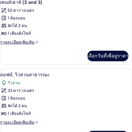
3
เพ
เพนท์เฮาส์ (2 and 3)
นท์
ภาพถ่าย
52 ตารางเมตร
เฮา
ทั้งหมด
ส์
1 ห้องนอน
(One)
ของ
พักได้ 2 คน
เพ
1 เตียงคิงไซส์
นท์
ราย
รายละเอียดเพิ่มเติม
ละเอียด
เฮา
เพิ่ม
เลือกวันที่เพื่อดูราคา
เติม
ส์
เกี่ยว
(2
กับ
ผ้าปูที่นอนฝ้ายอียิปต์, เครื่องนอนระดับพ
เปิด
and
5
เพ
ลอฟท์, วิวสวนสาธารณะ
นท์
3)
ภาพถ่าย
วิวสวน
เฮา
ทั้งหมด
ส์
33 ตารางเมตร
(2
ของ
1 ห้องนอน
and
3)
ลอฟท์,
พักได้ 2 คน
1 เตียงคิงไซส์
วิว
ราย
รายละเอียดเพิ่มเติม
สวน
ละเอียด