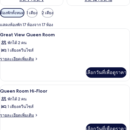
ตัว
ห้องพักทั้งหมด
1 เตียง
2 เตียง
กรอง
แสดงห้องพัก 17 ห้องจาก 17 ห้อง
ที่
ผ้าปูที่นอนฝ้ายอียิปต์, เครื่องนอนระดับพ
เปิด
มี
7
Great View Queen Room
ให้
ภาพถ่าย
พักได้ 2 คน
สำหรับ
ทั้งหมด
1 เตียงควีนไซส์
ห้อง
ของ
ราย
รายละเอียดเพิ่มเติม
พัก
ละเอียด
Great
เพิ่ม
View
เลือกวันที่เพื่อดูราคา
เติม
Queen
เกี่ยว
Room
กับ
ผ้าปูที่นอนฝ้ายอียิปต์, เครื่องนอนระดับพ
เปิด
6
Great
Queen Room Hi-Floor
View
ภาพถ่าย
พักได้ 2 คน
Queen
ทั้งหมด
Room
1 เตียงควีนไซส์
ของ
ราย
รายละเอียดเพิ่มเติม
ละเอียด
Queen
เพิ่ม
Room
เลือกวันที่เพื่อดูราคา