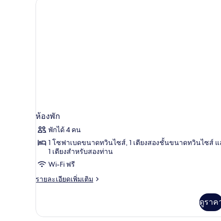
ห้องพัก
พักได้ 4 คน
1 โซฟาเบดขนาดทวินไซส์, 1 เตียงสองชั้นขนาดทวินไซส์ 
1 เตียงสำหรับสองท่าน
Wi-Fi ฟรี
ราย
รายละเอียดเพิ่มเติม
ละเอียด
เพิ่ม
ดูราค
เติม
เกี่ยว