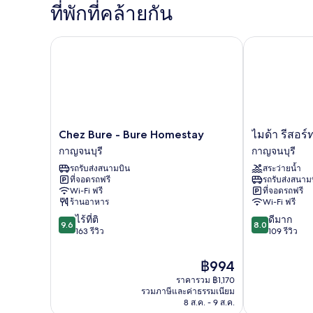
กับ
ที่พักที่คล้ายกัน
ห้อง
พัก
Chez Bure - Bure Homestay
ไมด้า รีสอร์ท
Chez
ไมด้า
Chez Bure - Bure Homestay
ไมด้า รีสอร์
Bure
รีสอร์ท
กาญจนบุรี
กาญจนบุรี
-
กาญจนบุรี
รถรับส่งสนามบิน
สระว่ายน้ำ
Bure
กาญจนบุรี
ที่จอดรถฟรี
รถรับส่งสนาม
Homestay
Wi-Fi ฟรี
ที่จอดรถฟรี
กาญจนบุรี
ร้านอาหาร
Wi-Fi ฟรี
9.6
8.0
ไร้ที่ติ
ดีมาก
9.6
8.0
จาก
จาก
163 รีวิว
109 รีวิว
10,
10,
ไร้
ดี
ราคา
฿994
ที่
มาก,
ปัจจุบัน
ราคารวม ฿1,170
ติ,
109
คือ
รวมภาษีและค่าธรรมเนียม
163
รีวิว
฿994
8 ส.ค. - 9 ส.ค.
รีวิว