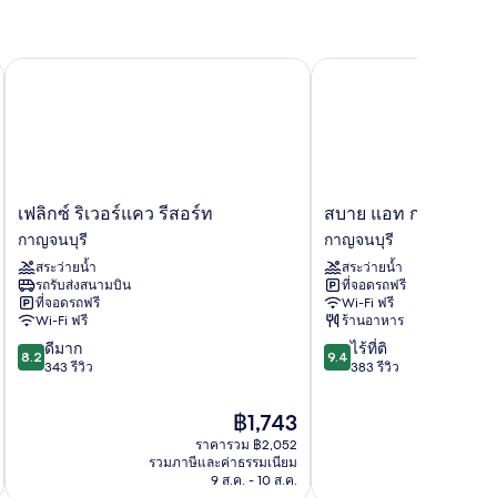
เฟลิกซ์ ริเวอร์แคว รีสอร์ท
สบาย แอท กาญ รีสอร์ท
เฟลิ
สบาย
เฟลิกซ์ ริเวอร์แคว รีสอร์ท
สบาย แอท กาญ รีสอร์
กซ์
แอท
กาญจนบุรี
กาญจนบุรี
ริ
กาญ
สระว่ายน้ำ
สระว่ายน้ำ
เวอร์
รีสอร์ท
รถรับส่งสนามบิน
ที่จอดรถฟรี
แคว
กาญจนบุรี
ที่จอดรถฟรี
Wi-Fi ฟรี
รีสอร์ท
Wi-Fi ฟรี
ร้านอาหาร
กาญจนบุรี
8.2
9.4
ดีมาก
ไร้ที่ติ
8.2
9.4
จาก
จาก
343 รีวิว
383 รีวิว
10,
10,
ดี
ไร้
ราคา
฿1,743
มาก,
ที่
ปัจจุบัน
ราคารวม ฿2,052
343
ติ,
คือ
รวมภาษีและค่าธรรมเนียม
รวมภาษ
รีวิว
383
฿1,743
9 ส.ค. - 10 ส.ค.
รีวิว