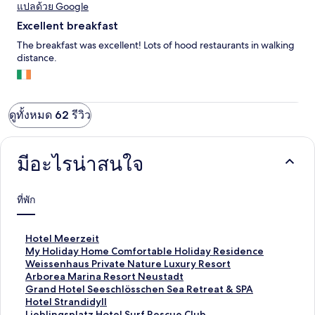
แปลด้วย Google
Excellent breakfast
The breakfast was excellent! Lots of hood restaurants in walking
distance.
ดูทั้งหมด 62 รีวิว
มีอะไรน่าสนใจ
ที่พัก
ลิ
Hotel Meerzeit
ง
ลิ
My Holiday Home Comfortable Holiday Residence
ก์
ง
ลิ
Weissenhaus Private Nature Luxury Resort
ม
ก์
ง
ลิ
Arborea Marina Resort Neustadt
า
ม
ก์
ง
ลิ
Grand Hotel Seeschlösschen Sea Retreat & SPA
ต
า
ม
ก์
ง
ลิ
Hotel Strandidyll
ร
ต
า
ม
ก์
ง
ลิ
Lieblingsplatz Hotel Surf Rescue Club