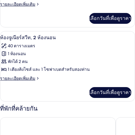
ห้อง
ราย
รายละเอียดเพิ่มเติม
ละเอียด
ซิงเกิล
เพิ่ม
เลือกวันที่เพื่อดูราคา
เติม
เกี่ยว
กับ
ห้องจูเนียร์สวีท, 2 ห้องนอน | บริเวณนั่งเ
เปิด
7
ห้อง
ห้องจูเนียร์สวีท, 2 ห้องนอน
ซิงเกิล
ภาพถ่าย
40 ตารางเมตร
ทั้งหมด
1 ห้องนอน
ของ
พักได้ 2 คน
ห้อง
1 เตียงคิงไซส์ และ 1 โซฟาเบดสำหรับสองท่าน
จู
ราย
รายละเอียดเพิ่มเติม
ละเอียด
เนียร์
เพิ่ม
เลือกวันที่เพื่อดูราคา
เติม
สวีท,
เกี่ยว
2
กับ
ที่พักที่คล้ายกัน
ห้อง
ห้อง
จู
นอน
ออสต์เซเรซิเดนซ์ คัมมันน์
อายา เกร
เนียร์
สวี
ท,