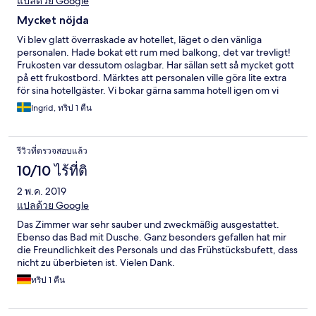
แปลด้วย Google
Mycket nöjda
Vi blev glatt överraskade av hotellet, läget o den vänliga
personalen. Hade bokat ett rum med balkong, det var trevligt!
Frukosten var dessutom oslagbar. Har sällan sett så mycket gott
på ett frukostbord. Märktes att personalen ville göra lite extra
för sina hotellgäster. Vi bokar gärna samma hotell igen om vi
besöker orten.
Ingrid, ทริป 1 คืน
รีวิวที่ตรวจสอบแล้ว
10/10 ไร้ที่ติ
2 พ.ค. 2019
แปลด้วย Google
Das Zimmer war sehr sauber und zweckmäßig ausgestattet.
Ebenso das Bad mit Dusche. Ganz besonders gefallen hat mir
die Freundlichkeit des Personals und das Frühstücksbufett, dass
nicht zu überbieten ist. Vielen Dank.
ทริป 1 คืน