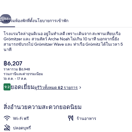
เนอ
่อน
ถัดไป
น้า
55+
ภาพรวม
ห้องพัก
ที่ตั้ง
นโยบายการเข้าพัก
โรงแรมวิลล่าอุนดิเนอ อยู่ในทำเลดี เพราะเดินจาก สะพานเทียบเรือ
Grömitzer และ สวนสัตว์ Arche Noah ไม่เกิน 10 นาที นอกจากนี้ยัง
สามารถขับรถไป Grömitzer Wave และ ท่าเรือ Grömitz ได้ในเวลา 5
นาที
ราคา
฿6,207
ปัจจุบัน
ราคารวม ฿6,948
฿6,207
รวมภาษีและค่าธรรมเนียม
16 ส.ค. - 17 ส.ค.
อาหารเช้าแบบบุฟเฟต์
รีวิว
ยอดเยี่ยม
9.2
ดูรีวิวทั้งหมด 62 รายการ
9.2 จาก 10
สิ่งอำนวยความสะดวกยอดนิยม
Wi-Fi ฟรี
ร้านอาหาร
ปลอดบุหรี่