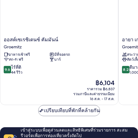
2
ห้อง
นอน
ออ
อายา
ออสต์เซเรซิเดนซ์ คัมมันน์
อายา เ
สต์
เก
Groemitz
Groemit
เซ
รอ
อาหารเช้าฟรี
มีที่จอดรถ
สระว่า
เร
มิทซ์
Wi-Fi ฟรี
บาร์
สัตว์เลี
ซิ
Groemit
เดน
9.6
8.2
ไร้ที่ติ
ดีมา
9.6
8.2
ซ์
จาก
จาก
44 รีวิว
1,000
คัม
10,
10,
ราคา
฿6,104
มัน
ไร้
ดี
ปัจจุบัน
น์
ที่
มาก,
ราคารวม ฿6,837
คือ
Groemitz
รวมภาษีและค่าธรรมเนียม
ติ,
1,000
฿6,104
16 ส.ค. - 17 ส.ค.
44
รีวิว
รีวิว
เปรียบเทียบที่พักที่คล้ายกัน
เข้าสู่ระบบเพื่อดูส่วนลดและสิทธิพิเศษที่ร่วมรายการ สะสม
รีวอร์ดเพื่อการท่องเที่ยวครั้งถัดไป