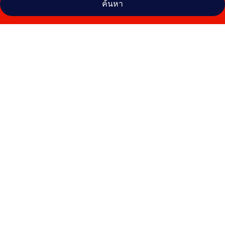
ค้นหา
คลัง
ภาพ
โรงแรม
วิลล่า
อุนดิ