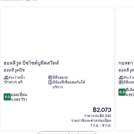
ห้อง
ดิโอ
คลาส
ฮอลลีวูด บีชไซด์บูทีคสวีทส์
กอสตา ฮอ
สิ
ก
สตู
ดิ
โอ
ฮอล
กอ
ฮอลลีวูด บีชไซด์บูทีคสวีทส์
กอสตา 
ลี
สตา
ฮอลลีวูดบีช
ฮอลลีวูด
วูด
ฮอล
สระว่ายน้ำ
มีที่จอดรถ
สระว่า
บีช
ลี
Wi-Fi ฟรี
มีห้องที่เชื่อมต่อกันให้
มีที่จอ
ไซด์
วูด
บริการ
บูที
บี
8.8
ดีเลิ
8.8
9.0
ค
ยอดเยี่ยม
ชรี
จาก
4,987
9.0
จาก
สวี
4,089 รีวิว
สอร์ท
10,
10,
ทส์
ฮอล
ดี
ราคา
฿2,073
ยอด
ฮอล
ลี
เลิศ,
ปัจจุบัน
เยี่ยม,
ลี
ราคารวม ฿2,342
วูดบีช
4,987
คือ
รวมภาษีและค่าธรรมเนียม
4,089
วูดบีช
รีวิว
฿2,073
7 ก.ย. - 8 ก.ย.
รีวิว