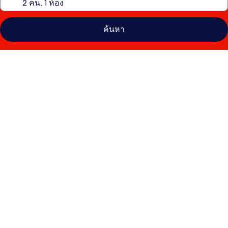
ค้นหา
คลัง
ภาพ
รูฟท็