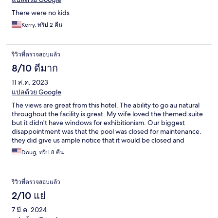
There were no kids
Kerry, ทริป 2 คืน
รีวิวที่ตรวจสอบแล้ว
8/10 ดีมาก
11 ส.ค. 2023
แปลด้วย Google
The views are great from this hotel. The ability to go au natural
throughout the facility is great. My wife loved the themed suite
but it didn't have windows for exhibitionism. Our biggest
disappointment was that the pool was closed for maintenance.
they did give us ample notice that it would be closed and
upgraded our room and discounted the price to compensate
Doug, ทริป 8 คืน
us. There is no other place quite like this place if you are into this
kind of thing.
รีวิวที่ตรวจสอบแล้ว
2/10 แย่
7 มี.ค. 2024