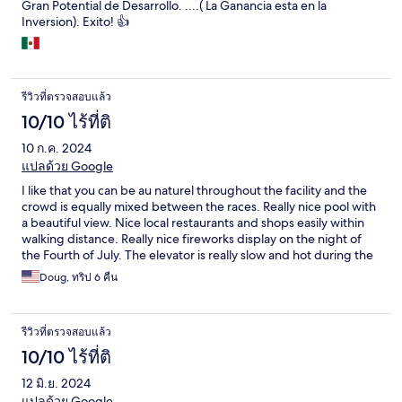
Gran Potential de Desarrollo. ....( La Ganancia esta en la
Inversion). Exito! 👍
รีวิวที่ตรวจสอบแล้ว
10/10 ไร้ที่ติ
10 ก.ค. 2024
แปลด้วย Google
I like that you can be au naturel throughout the facility and the
crowd is equally mixed between the races. Really nice pool with
a beautiful view. Nice local restaurants and shops easily within
walking distance. Really nice fireworks display on the night of
the Fourth of July. The elevator is really slow and hot during the
daytime. Some of the facilities are a little dated. Breakfast is
Doug, ทริป 6 คืน
better than the last two times I stayed there but could be a little
better.
รีวิวที่ตรวจสอบแล้ว
10/10 ไร้ที่ติ
12 มิ.ย. 2024
แปลด้วย Google