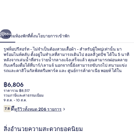
อปรี
สอร์ท
-
่อน
ถัดไป
น้า
ไม่
55+
ภาพรวม
ห้องพัก
ที่ตั้ง
นโยบายการเข้าพัก
จำเป็น
รูฟท็อปรีสอร์ท - ไม่จำเป็นต้องสวมเสื้อผ้า - สำหรับผู้ใหญ่เท่านั้น มา
พร้อมไนท์คลับ ตั้งอยู่ในทำเลที่สามารถเดินไป ฮอลลีวูดบีช ได้ใน 5 นาที
ต้อง
หลังจากเล่นน้ำที่สระว่ายน้ำกลางแจ้งเสร็จแล้ว คุณสามารถผ่อนคลาย
กับเครื่องดื่มได้ที่บาร์/เลานจ์ นอกจากนี้ยังสามารถขับรถไป สนามแข่ง
สวม
รถและคาสิโนกัลฟ์สตรีมพาร์ค และ ศูนย์การค้าดาเนีย พอยท์ ได้ใน
เวลาไม่กี่นาที
เสื้อผ้า
ราคา
฿6,806
ปัจจุบัน
-
ราคารวม ฿8,517
฿6,806
รวมภาษีและค่าธรรมเนียม
ไนท์คลับ
สำหรับ
9 ส.ค. - 10 ส.ค.
รีวิว
ดี
7.8
ดูรีวิวทั้งหมด 206 รายการ
7.8 จาก 10
ผู้ใหญ่
เท่านั้น
สิ่งอำนวยความสะดวกยอดนิยม