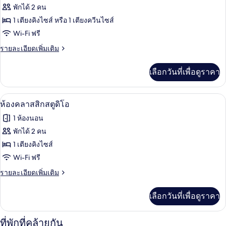
ทั้งหมด
ใหญ่
พักได้ 2 คน
2
ของ
1 เตียงคิงไซส์ หรือ 1 เตียงควีนไซส์
เตียง
ห้อง
Wi-Fi ฟรี
อี
ราย
รายละเอียดเพิ่มเติม
ละเอียด
โค
เพิ่ม
เลือกวันที่เพื่อดูราคา
เติม
โนมี
เกี่ยว
กับ
ห้องคลาสสิกสตูดิโอ | โต๊ะทำงาน, เตารีด/โ
เปิด
6
ห้อง
ห้องคลาสสิกสตูดิโอ
อี
ภาพถ่าย
1 ห้องนอน
โค
ทั้งหมด
โน
พักได้ 2 คน
มี
ของ
1 เตียงคิงไซส์
ห้อง
Wi-Fi ฟรี
คลาส
ราย
รายละเอียดเพิ่มเติม
ละเอียด
สิ
เพิ่ม
เลือกวันที่เพื่อดูราคา
เติม
ก
เกี่ยว
สตู
กับ
ที่พักที่คล้ายกัน