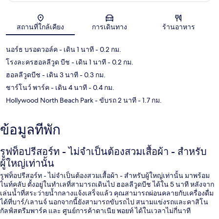
แผนที่
สถานที่ใกล้เคียง
การเดินทาง
ร้านอาหาร
นอร์ธ บรอดวอล์ค
- เดิน 1 นาที
- 0.2 กม.
โรงละครฮอลลีวูด บีช
- เดิน 1 นาที
- 0.2 กม.
ฮอลลีวูดบีช
- เดิน 3 นาที
- 0.3 กม.
ชาร์โนว์ พาร์ค
- เดิน 4 นาที
- 0.4 กม.
Hollywood North Beach Park
- ขับรถ 2 นาที
- 1.7 กม.
ข้อมูลที่พัก
รูฟท็อปรีสอร์ท - ไม่จำเป็นต้องสวมเสื้อผ้า - สำหรับ
ผู้ใหญ่เท่านั้น
รูฟท็อปรีสอร์ท - ไม่จำเป็นต้องสวมเสื้อผ้า - สำหรับผู้ใหญ่เท่านั้น มาพร้อม
ไนท์คลับ ตั้งอยู่ในทำเลที่สามารถเดินไป ฮอลลีวูดบีช ได้ใน 5 นาที หลังจาก
เล่นน้ำที่สระว่ายน้ำกลางแจ้งเสร็จแล้ว คุณสามารถผ่อนคลายกับเครื่องดื่ม
ได้ที่บาร์/เลานจ์ นอกจากนี้ยังสามารถขับรถไป สนามแข่งรถและคาสิโน
กัลฟ์สตรีมพาร์ค และ ศูนย์การค้าดาเนีย พอยท์ ได้ในเวลาไม่กี่นาที