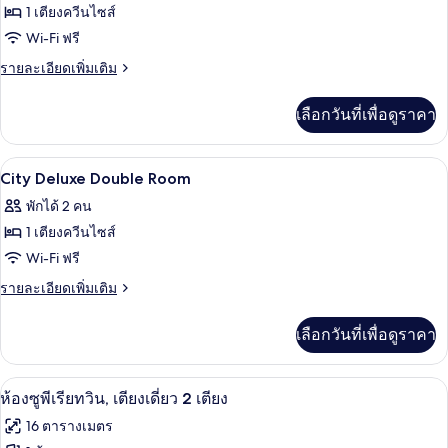
ทั้งหมด
ไม่มี
1 เตียงควีนไซส์
หน้าต่าง
ของ
Wi-Fi ฟรี
Superior
ราย
รายละเอียดเพิ่มเติม
Double
ละเอียด
เพิ่ม
Room
เลือกวันที่เพื่อดูราคา
เติม
เกี่ยว
กับ
เครื่องนอนระดับพรีเมียม, ตู้นิรภัยในห้องพ
เปิด
8
Superior
City Deluxe Double Room
Double
ภาพถ่าย
พักได้ 2 คน
Room
ทั้งหมด
1 เตียงควีนไซส์
ของ
Wi-Fi ฟรี
City
ราย
รายละเอียดเพิ่มเติม
Deluxe
ละเอียด
เพิ่ม
Double
เลือกวันที่เพื่อดูราคา
เติม
Room
เกี่ยว
กับ
เครื่องนอนระดับพรีเมียม, ตู้นิรภัยในห้องพ
เปิด
4
City
ห้องซูพีเรียทวิน, เตียงเดี่ยว 2 เตียง
Deluxe
ภาพถ่าย
16 ตารางเมตร
Double