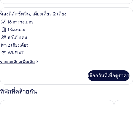
เกี่ยว
หน้าต่าง
กับ
เครื่องนอนระดับพรีเมียม, ตู้นิรภัยในห้องพ
เปิด
4
ห้อง
ห้องดีลักซ์ทวิน, เตียงเดี่ยว 2 เตียง
เอ
ภาพถ่าย
16 ตารางเมตร
ลีท
ทั้งหมด
ทวิ
1 ห้องนอน
น,
ของ
พักได้ 3 คน
ไม่มี
หน้าต่าง
ห้อง
2 เตียงเดี่ยว
Wi-Fi ฟรี
ดี
ราย
รายละเอียดเพิ่มเติม
ลัก
ละเอียด
ซ์
เพิ่ม
เลือกวันที่เพื่อดูราคา
เติม
ทวิน,
เกี่ยว
เตียง
กับ
ที่พักที่คล้ายกัน
ห้อง
เดี่ยว
ดี
ซีซาร์ เมโทร ไทเป
เมเยอร์อิ
ลัก
2
ซ์
เตียง
ทวิ
น,
เตียง
เดี่ยว