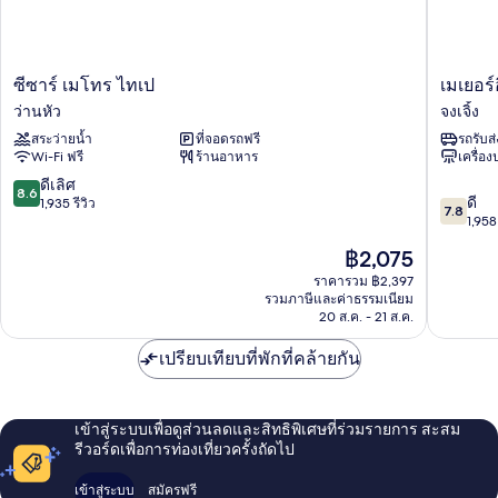
2
เตียง
ซี
เม
ซีซาร์ เมโทร ไทเป
เมเยอร์
ซาร์
เยอ
ว่านหัว
จงเจิ้ง
เมโทร
ร์
สระว่ายน้ำ
ที่จอดรถฟรี
รถรับส
ไทเป
อินน์
Wi-Fi ฟรี
ร้านอาหาร
เครื่อ
ว่าน
จง
หัว
เจิ้ง
8.6
ดีเลิศ
8.6
7.8
ดี
จาก
1,935 รีวิว
7.8
จาก
1,958 
10,
10,
ดี
ราคา
฿2,075
ดี,
เลิศ,
ปัจจุบัน
1,958
ราคารวม ฿2,397
1,935
คือ
รวมภาษีและค่าธรรมเนียม
รีวิว
รีวิว
฿2,075
20 ส.ค. - 21 ส.ค.
เปรียบเทียบที่พักที่คล้ายกัน
เข้าสู่ระบบเพื่อดูส่วนลดและสิทธิพิเศษที่ร่วมรายการ สะสม
รีวอร์ดเพื่อการท่องเที่ยวครั้งถัดไป
เข้าสู่ระบบ
สมัครฟรี