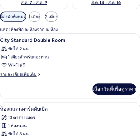
ส.ค. 7 - ส.ค. 9
ส.ค. 14 - ส.ค. 16
ตัว
ห้องพักทั้งหมด
1 เตียง
2 เตียง
กรอง
แสดงห้องพัก 16 ห้องจาก 16 ห้อง
ที่
เครื่องนอนระดับพรีเมียม, ตู้นิรภัยในห้องพ
เปิด
มี
4
City Standard Double Room
ให้
ภาพถ่าย
พักได้ 2 คน
สำหรับ
ทั้งหมด
1 เตียงสำหรับสองท่าน
ห้อง
ของ
Wi-Fi ฟรี
พัก
City
ราย
รายละเอียดเพิ่มเติม
Standard
ละเอียด
เพิ่ม
Double
เลือกวันที่เพื่อดูราคา
เติม
Room
เกี่ยว
กับ
ห้องสแตนดาร์ดดับเบิล | เครื่องนอนระดับพร
เปิด
8
City
ห้องสแตนดาร์ดดับเบิล
Standard
ภาพถ่าย
13 ตารางเมตร
Double
ทั้งหมด
Room
1 ห้องนอน
ของ
พักได้ 3 คน