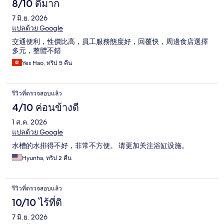
8/10 ดีมาก
7 มิ.ย. 2026
แปลด้วย Google
交通便利，性價比高，員工服務態度好，回覆快，周邊食店選擇
多元，整體不錯
Yes Hao, ทริป 5 คืน
รีวิวที่ตรวจสอบแล้ว
4/10 ค่อนข้างดี
1 ส.ค. 2026
แปลด้วย Google
水槽的水排得不好，非常不方便。 请更加关注浴缸设施。
Hyunha, ทริป 2 คืน
รีวิวที่ตรวจสอบแล้ว
10/10 ไร้ที่ติ
7 มิ.ย. 2026