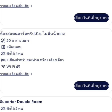
ราย
รายละเอียดเพิ่มเติม
พี
ละเอียด
เรียดั
เพิ่ม
เลือกวันที่เพื่อดูราคา
เติม
บเบิล
เกี่ยว
(No
กับ
ห้องสแตนดาร์ดทริปเปิล, ไม่มีหน้าต่าง | เ
เปิด
6
ห้อง
View)
ห้องสแตนดาร์ดทริปเปิล, ไม่มีหน้าต่าง
ซู
ภาพถ่าย
20 ตารางเมตร
พี
ทั้งหมด
เรียดั
1 ห้องนอน
บเบิล
ของ
พักได้ 4 คน
(No
View)
ห้อง
1 เตียงสำหรับสองท่าน หรือ 1 เตียงเดี่ยว
Wi-Fi ฟรี
สแตนดาร์ด
ราย
รายละเอียดเพิ่มเติม
ทริปเปิล,
ละเอียด
ไม่มี
เพิ่ม
เลือกวันที่เพื่อดูราคา
เติม
หน้าต่าง
เกี่ยว
กับ
เครื่องนอนระดับพรีเมียม, ตู้นิรภัยในห้องพ
เปิด
8
ห้อง
Superior Double Room
สแตนดาร์ด
ภาพถ่าย
พักได้ 2 คน
ทริปเปิล,