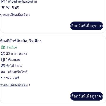
ห้อง
1 เตียงสำหรับสองท่าน
Wi-Fi ฟรี
สแตนดาร์ด
ราย
รายละเอียดเพิ่มเติม
ดับเบิล
ละเอียด
เพิ่ม
เลือกวันที่เพื่อดูราคา
เติม
เกี่ยว
กับ
ห้องดีลักซ์ดับเบิล, วิวเมือง | เครื่องนอนร
เปิด
8
ห้อง
ห้องดีลักซ์ดับเบิล, วิวเมือง
สแตนดาร์ด
ภาพถ่าย
วิวเมือง
ดับเบิล
ทั้งหมด
23 ตารางเมตร
ของ
1 ห้องนอน
ห้อง
พักได้ 3 คน
1 เตียงควีนไซส์
ดี
Wi-Fi ฟรี
ลัก
ราย
รายละเอียดเพิ่มเติม
ซ์
ละเอียด
ดับเบิล,
เพิ่ม
เลือกวันที่เพื่อดูราคา
เติม
วิว
เกี่ยว