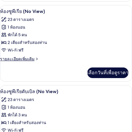
กับ
ห้องซูพีเรีย (No View) | เครื่องนอนระดับพ
เปิด
5
ห้อง
ห้องซูพีเรีย (No View)
สตู
ภาพถ่าย
23 ตารางเมตร
ดิ
ทั้งหมด
โอ
1 ห้องนอน
สวี
ของ
พักได้ 5 คน
ท
ห้อง
2 เตียงสำหรับสองท่าน
Wi-Fi ฟรี
ซู
ราย
รายละเอียดเพิ่มเติม
พี
ละเอียด
เรีย
เพิ่ม
เลือกวันที่เพื่อดูราคา
เติม
(No
เกี่ยว
View)
กับ
ห้องซูพีเรียดับเบิล (No View) | สิ่งอ
เปิด
7
ห้อง
ห้องซูพีเรียดับเบิล (No View)
ซู
ภาพถ่าย
23 ตารางเมตร
พี
ทั้งหมด
เรีย
1 ห้องนอน
(No
ของ
พักได้ 3 คน
View)
ห้อง
1 เตียงสำหรับสองท่าน
Wi-Fi ฟรี
ซู