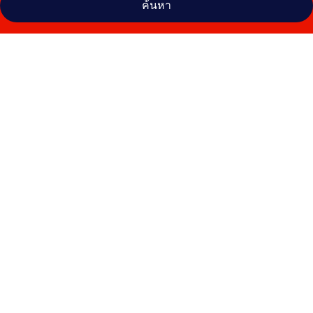
ค้นหา
คลัง
ภาพ
โรงแรม
มิด
ทาวน์