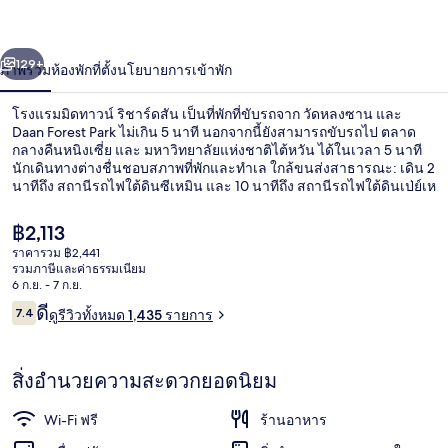
ริ
่อน
ถัดไป
น้า
129+
ภาพรวม
ห้องพัก
ที่ตั้ง
นโยบายการเข้าพัก
ชาร์ด
สัน
โรงแรมมิดทาวน์ ริชาร์ดสัน เป็นที่พักที่ขับรถจาก วัดหลงซาน และ
Daan Forest Park ไม่เกิน 5 นาที นอกจากนี้ยังสามารถขับรถไป ตลาด
กลางคืนหนิงเซี่ย และ มหาวิทยาลัยแห่งชาติไต้หวัน ได้ในเวลา 5 นาที
นักเดินทางต่างชื่นชอบสภาพที่พักและทำเล ใกล้ขนส่งสาธารณะ: เดิน 2
นาทีถึง สถานีรถไฟใต้ดินซีเหมิน และ 10 นาทีถึง สถานีรถไฟใต้ดินเป่ย์เห
มิน
ราคา
฿2,113
ปัจจุบัน
ราคารวม ฿2,441
฿2,113
รวมภาษีและค่าธรรมเนียม
ด้านหน้าที่พัก
6 ก.ย. - 7 ก.ย.
รีวิว
ดี
7.4
ดูรีวิวทั้งหมด 1,435 รายการ
7.4 จาก 10
สิ่งอำนวยความสะดวกยอดนิยม
Wi-Fi ฟรี
ร้านอาหาร