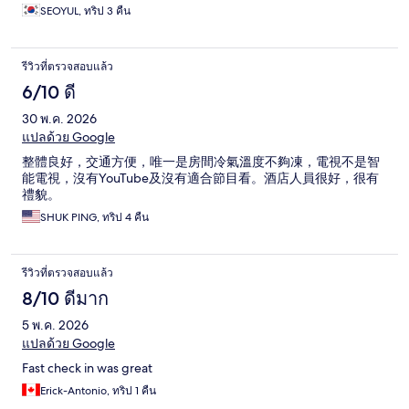
SEOYUL, ทริป 3 คืน
รีวิวที่ตรวจสอบแล้ว
6/10 ดี
30 พ.ค. 2026
แปลด้วย Google
整體良好，交通方便，唯一是房間冷氣溫度不夠凍，電視不是智
能電視，沒有YouTube及沒有適合節目看。酒店人員很好，很有
禮貌。
SHUK PING, ทริป 4 คืน
รีวิวที่ตรวจสอบแล้ว
8/10 ดีมาก
5 พ.ค. 2026
แปลด้วย Google
Fast check in was great
Erick-Antonio, ทริป 1 คืน