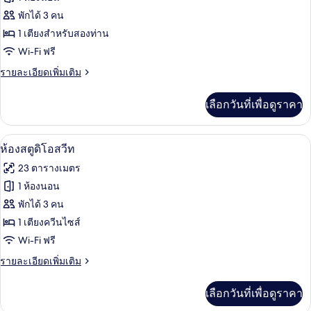
ไม่มี
ของ
พักได้ 3 คน
หน้าต่าง
ห้อง
1 เตียงสำหรับสองท่าน
Wi-Fi ฟรี
ดับเบิล,
ราย
รายละเอียดเพิ่มเติม
ไม่มี
ละเอียด
หน้าต่าง
เพิ่ม
เลือกวันที่เพื่อดูราคา
เติม
เกี่ยว
กับ
ห้องสตูดิโอสวีท | เครื่องนอนระดับพรีเมียม
เปิด
15
ห้อง
ห้องสตูดิโอสวีท
ดับเบิล,
ภาพถ่าย
23 ตารางเมตร
ไม่มี
ทั้งหมด
หน้าต่าง
1 ห้องนอน
ของ
พักได้ 3 คน
ห้อง
1 เตียงควีนไซส์
Wi-Fi ฟรี
สตู
ราย
รายละเอียดเพิ่มเติม
ดิ
ละเอียด
โอ
เพิ่ม
เลือกวันที่เพื่อดูราคา
เติม
สวีท
เกี่ยว