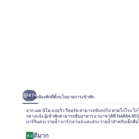
แบ
ยวิว
รีสอร์ท
47+
ภาพรวม
ห้องพัก
ที่ตั้ง
นโยบายการเข้าพัก
จาก เอล นิโด แบยวิว รีสอร์ท สามารถขับรถไป หาดโกโรง โกโ
กลางแจ้ง ผู้เข้าพักสามารถชิมอาหารนานาชาติที่ NARRA RE
บาร์ริมสระว่ายน้ำ บาร์/เลานจ์ และสระว่ายน้ำสำหรับเด็กคือไ
รีวิว
ดีมาก
8.2
8.2 จาก 10