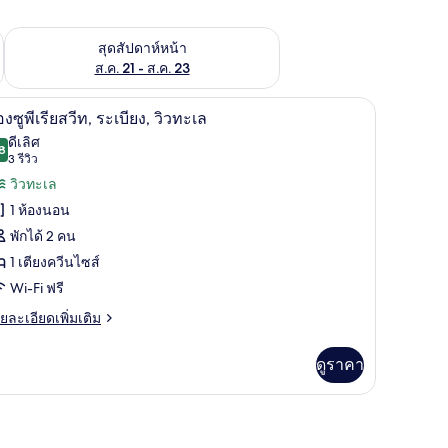
้ ส.ค. 14 - ส.ค. 16
ตรวจสอบจำนวนห้องพักว่างในสุดสัปดาห์หน้า ส.ค. 21 - ส.ค. 23
สุดสัปดาห์หน้า
ส.ค. 21 - ส.ค. 23
้องพัก, โต๊ะทำงาน, พื้นที่ทำงานแบบใช้แล็ปท็อป, ผ้าม่านกันแสง
ห้องซูพีเรียสวีท, ระเบียง, วิวทะเล | ตู้นิรภัยใน
ิด
7
องซูพีเรียสวีท, ระเบียง, วิวทะเล
าพถ่าย
ดีเลิศ
8
8.8 จาก 10
(3
3 รีวิว
้งหมด
รีวิว)
วิวทะเล
อง
1 ห้องนอน
อง
พักได้ 2 คน
1 เตียงควีนไซส์
Wi-Fi ฟรี
ีย
ย
ยละเอียดเพิ่มเติม
เอียด
ีท,
่ม
ดูราคา
เบียง,
ิม
่ยว
ว
อง
ะเล