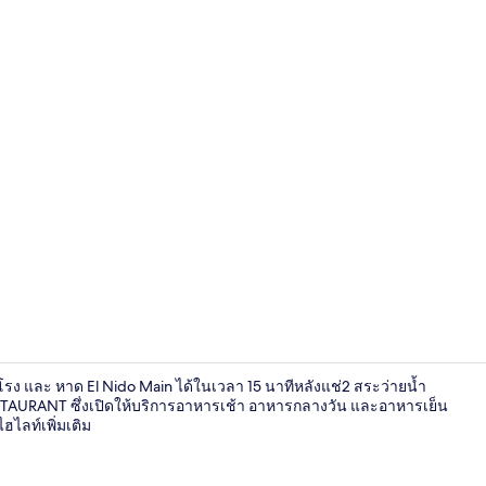
วิดีโอจากครี
รง และ หาด El Nido Main ได้ในเวลา 15 นาทีหลังแช่2 สระว่ายน้ำ
STAURANT ซึ่งเปิดให้บริการอาหารเช้า อาหารกลางวัน และอาหารเย็น
ฮไลท์เพิ่มเติม
ห้องดีลักซ์ส