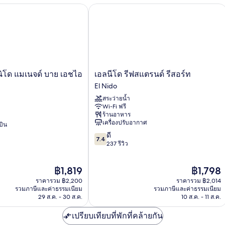
ลัก
พี
นิโด แมเนจด์ บาย เอชไอไอ
เอลนีโด รีฟสแตรนด์ รีสอร์ท
ซ์
เรี
สวี
สวี
ท,
ท,
วิว
ระ
ภูเขา
วิว
ทะ
เอ
 นิโด แมเนจด์ บาย เอชไอ
เอลนีโด รีฟสแตรนด์ รีสอร์ท
ลนี
El Nido
โด
สระว่ายน้ำ
รีฟส
Wi-Fi ฟรี
แตร
ร้านอาหาร
นด์
เครื่องปรับอากาศ
บิน
รีสอร์ท
7.4
ดี
El
7.4
จาก
237 รีวิว
Nido
10,
ดี,
ราคา
ราคา
฿1,819
฿1,798
237
ปัจจุบัน
ปัจจุบัน
รีวิว
ราคารวม ฿2,200
ราคารวม ฿2,014
คือ
คือ
รวมภาษีและค่าธรรมเนียม
รวมภาษีและค่าธรรมเนียม
฿1,819
฿1,798
29 ส.ค. - 30 ส.ค.
10 ส.ค. - 11 ส.ค.
เปรียบเทียบที่พักที่คล้ายกัน