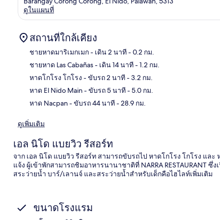
Barangay Corong Corong, El Nido, Palawan, 5313
ดูในแผนที่
สถานที่ใกล้เคียง
ชายหาดมาริเมกเมก
- เดิน 2 นาที
- 0.2 กม.
ชายหาด Las Cabañas
- เดิน 14 นาที
- 1.2 กม.
แผนท
หาดโกโรง โกโรง
- ขับรถ 2 นาที
- 3.2 กม.
หาด El Nido Main
- ขับรถ 5 นาที
- 5.0 กม.
หาด Nacpan
- ขับรถ 44 นาที
- 28.9 กม.
ดูเพิ่มเติม
เอล นิโด แบยวิว รีสอร์ท
จาก เอล นิโด แบยวิว รีสอร์ท สามารถขับรถไป หาดโกโรง โกโรง และ หา
แจ้ง ผู้เข้าพักสามารถชิมอาหารนานาชาติที่ NARRA RESTAURANT ซึ่ง
สระว่ายน้ำ บาร์/เลานจ์ และสระว่ายน้ำสำหรับเด็กคือไฮไลท์เพิ่มเติม
ขนาดโรงแรม