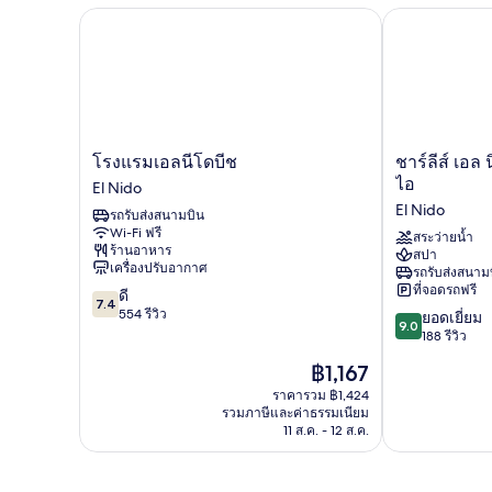
เซก
โรงแรมเอลนีโดบีช
ชาร์ลีส์ เอล 
คิว
ทีฟ
สวี
ท
โรงแรม
ชาร์
โรงแรมเอลนีโดบีช
ชาร์ลีส์ เอล
เอ
ลีส์
ไอ
El Nido
ลนี
เอล
El Nido
รถรับส่งสนามบิน
โด
นิโด
Wi-Fi ฟรี
บีช
แมเน
สระว่ายน้ำ
ร้านอาหาร
สปา
El
จด์
เครื่องปรับอากาศ
รถรับส่งสนาม
Nido
บาย
ที่จอดรถฟรี
7.4
ดี
เอ
7.4
จาก
554 รีวิว
9.0
ช
ยอดเยี่ยม
9.0
10,
จาก
ไอไอ
188 รีวิว
ดี,
10,
El
ราคา
฿1,167
554
ยอด
Nido
ปัจจุบัน
รีวิว
เยี่ยม,
ราคารวม ฿1,424
คือ
รวมภาษีและค่าธรรมเนียม
188
฿1,167
11 ส.ค. - 12 ส.ค.
รีวิว