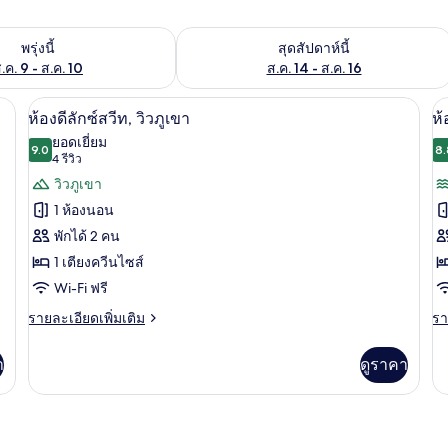
องพักว่างในพรุ่งนี้ ส.ค. 9 - ส.ค. 10
ตรวจสอบจำนวนห้องพักว่างในสุดสัปดาห์นี
พรุ่งนี้
สุดสัปดาห์นี้
.ค. 9 - ส.ค. 10
ส.ค. 14 - ส.ค. 16
ัยในห้องพัก, โต๊ะทำงาน, พื้นที่ทำงานแบบใช้แล็ปท็อป, ผ้าม่านกันแสง
ห้องดีลักซ์สวีท, วิวภูเขา | ตู้นิรภัยในห
เปิด
เป
7
ห้องดีลักซ์สวีท, วิวภูเขา
ห้
ภาพถ่าย
ภ
ยอดเยี่ยม
9.0
8.
9.0 จาก 10
(4
4 รีวิว
ทั้งหมด
ทั
รีวิว)
วิวภูเขา
ของ
ข
1 ห้องนอน
ห้อง
ห้
พักได้ 2 คน
ดี
ซู
1 เตียงควีนไซส์
ลัก
พี
Wi-Fi ฟรี
ซ์
เร
ราย
รา
รายละเอียดเพิ่มเติม
รา
ละเอียด
ละ
สวีท,
สว
เพิ่ม
เพิ
า
ดูราคา
วิว
ระ
เติม
เต
เกี่ยว
เกี
ภูเขา
วิ
กับ
กับ
ห้อง
ห้
ท
ดี
ซู