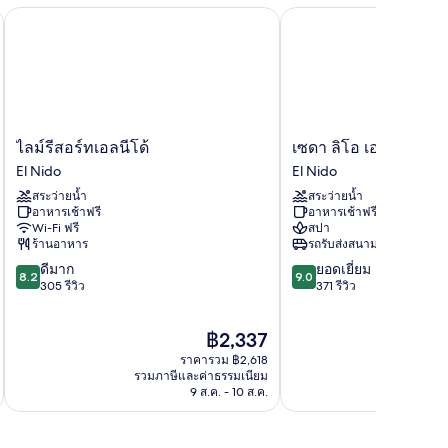
ไลม์รีสอร์ทเอลนีโด้
เซดา ลิโอ เอล นิโด ปาล
ย
เบียง,
เล
ไลม์
เซดา
ไลม์รีสอร์ทเอลนีโด้
เซดา ลิโอ เอล นิโด ปา
รีสอร์ท
ลิโอ
El Nido
El Nido
เอ
เอล
สระว่ายน้ำ
สระว่ายน้ำ
ลนี
นิโด
อาหารเช้าฟรี
อาหารเช้าฟรี
โด้
ปาลาวัน
Wi-Fi ฟรี
สปา
El
El
ร้านอาหาร
รถรับส่งสนามบิน
Nido
Nido
8.2
9.0
ดีมาก
ยอดเยี่ยม
8.2
9.0
จาก
จาก
305 รีวิว
371 รีวิว
10,
10,
ดี
ยอด
ราคา
฿2,337
มาก,
เยี่ยม,
ปัจจุบัน
305
371
ราคารวม ฿2,618
คือ
รีวิว
รีวิว
รวมภาษีและค่าธรรมเนียม
รวมภาษ
฿2,337
9 ส.ค. - 10 ส.ค.