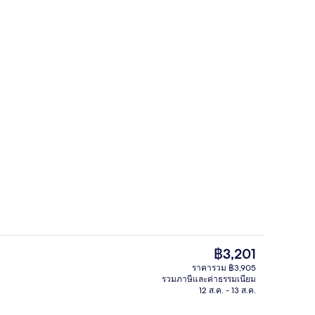
ห้องซูพีเรียสวีท, ระเบียง, วิวทะเล | ตู
เอเตอร์
ราคา
฿3,201
ปัจจุบัน
ราคารวม ฿3,905
฿3,201
รวมภาษีและค่าธรรมเนียม
วีท, วิวภูเขา | ลานระเบียง/นอกชาน
บริการอาหารเช้า อาหารกลางวัน และอ
12 ส.ค. - 13 ส.ค.