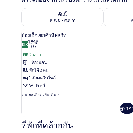
ตรวจสอบจำนวนห้องพักว่างในคืนนี้ ส.ค. 8 - ส.ค. 9
ตรวจสอบจำนวนห้
คืนนี้
ส.ค. 8 - ส.ค. 9
ส
ห้องเอ็กเซกคิวทีฟสวีท | ตู้นิรภ
เปิด
5
ห้องเอ็กเซกคิวทีฟสวีท
ภาพถ่าย
ไร้ที่ติ
10.0
10.0 จาก 10
(1
1 รีวิว
ทั้งหมด
รีวิว)
วิวอ่าว
ของ
1 ห้องนอน
ห้อง
พักได้ 3 คน
เอ็ก
1 เตียงควีนไซส์
เซก
Wi-Fi ฟรี
คิว
ราย
รายละเอียดเพิ่มเติม
ละเอียด
ทีฟ
เพิ่ม
ดูราค
สวีท
เติม
เกี่ยว
กับ
ที่พักที่คล้ายกัน
ห้อง
เอ็ก