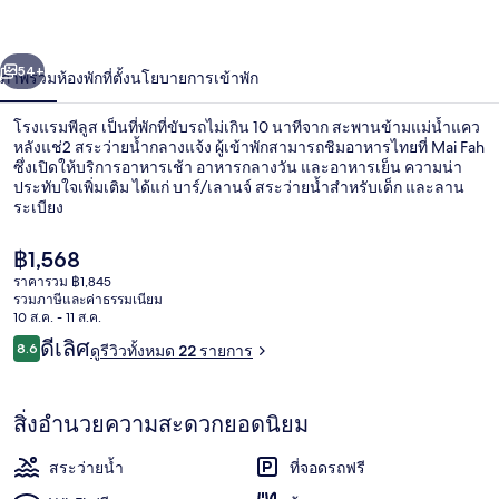
ลูส
่อน
ถัดไป
น้า
54+
ภาพรวม
ห้องพัก
ที่ตั้ง
นโยบายการเข้าพัก
โรงแรมพีลูส เป็นที่พักที่ขับรถไม่เกิน 10 นาทีจาก สะพานข้ามแม่น้ำแคว
หลังแช่2 สระว่ายน้ำกลางแจ้ง ผู้เข้าพักสามารถชิมอาหารไทยที่ Mai Fah
ซึ่งเปิดให้บริการอาหารเช้า อาหารกลางวัน และอาหารเย็น ความน่า
ประทับใจเพิ่มเติม ได้แก่ บาร์/เลานจ์ สระว่ายน้ำสำหรับเด็ก และลาน
ระเบียง
ราคา
฿1,568
ปัจจุบัน
ราคารวม ฿1,845
฿1,568
รวมภาษีและค่าธรรมเนียม
สวน
10 ส.ค. - 11 ส.ค.
รีวิว
ดีเลิศ
8.6
ดูรีวิวทั้งหมด 22 รายการ
8.6 จาก 10
สิ่งอำนวยความสะดวกยอดนิยม
สระว่ายน้ำ
ที่จอดรถฟรี