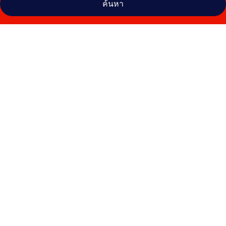
ค้นหา
คลัง
ภาพ
โรง
แรม
พี