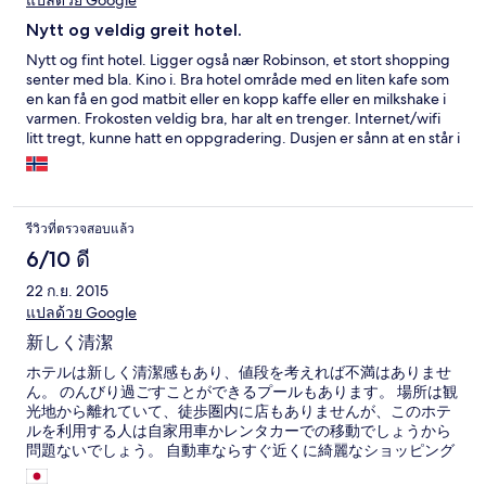
แปลด้วย Google
Nytt og veldig greit hotel.
Nytt og fint hotel. Ligger også nær Robinson, et stort shopping
senter med bla. Kino i. Bra hotel område med en liten kafe som
en kan få en god matbit eller en kopp kaffe eller en milkshake i
varmen. Frokosten veldig bra, har alt en trenger. Internet/wifi
litt tregt, kunne hatt en oppgradering. Dusjen er sånn at en står i
badekaret og dusjer. Hadde vært bra om en fjærnet badekaret
og lagde til en ordentlig/vanlig dusj. Men alt i alt, et veldig bra
hotel. Som også ligger nære de fleste severdigheter i området.
รีวิวที่ตรวจสอบแล้ว
6/10 ดี
22 ก.ย. 2015
แปลด้วย Google
新しく清潔
ホテルは新しく清潔感もあり、値段を考えれば不満はありませ
ん。 のんびり過ごすことができるプールもあります。 場所は観
光地から離れていて、徒歩圏内に店もありませんが、このホテ
ルを利用する人は自家用車かレンタカーでの移動でしょうから
問題ないでしょう。 自動車ならすぐ近くに綺麗なショッピング
モールがあり便利です。 部屋のエアコンの音が大きめだったの