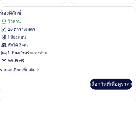
ห้องดีลักซ์ | มินิบาร์, โต๊ะทำงาน, Wi-Fi ฟ
เปิด
11
ห้องดีลักซ์
ภาพถ่าย
วิวสวน
ทั้งหมด
28 ตารางเมตร
ของ
1 ห้องนอน
ห้อง
พักได้ 3 คน
1 เตียงสำหรับสองท่าน
ดี
Wi-Fi ฟรี
ลัก
ราย
รายละเอียดเพิ่มเติม
ซ์
ละเอียด
เพิ่ม
เลือกวันที่เพื่อดูราคา
เติม
เกี่ยว
กับ
ห้อง
ดี
ลัก
ซ์