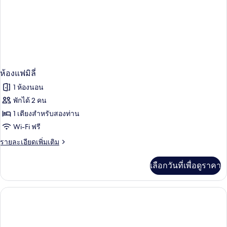
ห้องแฟมิลี่
1 ห้องนอน
พักได้ 2 คน
1 เตียงสำหรับสองท่าน
Wi-Fi ฟรี
ราย
รายละเอียดเพิ่มเติม
ละเอียด
เพิ่ม
เลือกวันที่เพื่อดูราคา
เติม
เกี่ยว
กับ
ห้อง
แฟ
มิ
ลี่