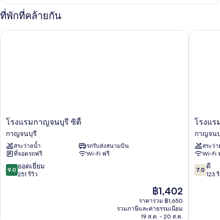
เกี่ยว
กับ
ที่พักที่คล้ายกัน
Prelude
Suite
โรงแรมกาญจนบุรี ซิตี้
โรงแรมริ
โรงแรม
โรงแรม
โรงแรมกาญจนบุรี ซิตี้
โรงแรม
กาญจนบุรี
ริ
กาญจนบุรี
กาญจนบุ
ซิตี้
เวอร์
สระว่ายน้ำ
รถรับส่งสนามบิน
สระว่า
กาญจนบุรี
แคว
ที่จอดรถฟรี
Wi-Fi ฟรี
Wi-Fi 
กาญจนบุ
9.0
7.0
ยอดเยี่ยม
ดี
9.0
7.0
จาก
จาก
251 รีวิว
123 รี
10,
10,
ราคา
฿1,402
ยอด
ดี,
ปัจจุบัน
เยี่ยม,
123
ราคารวม ฿1,650
คือ
รวมภาษีและค่าธรรมเนียม
251
รีวิว
฿1,402
19 ส.ค. - 20 ส.ค.
รีวิว