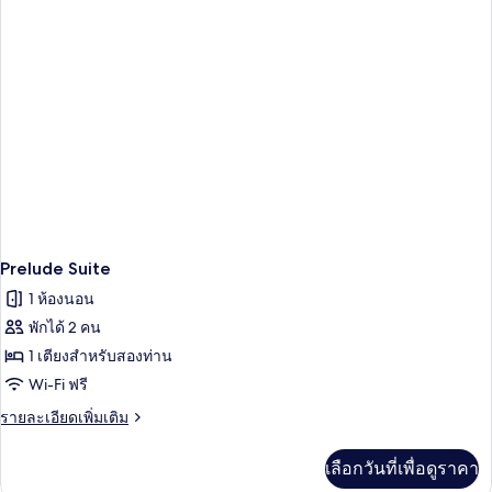
จู
เนียร์
สวี
ท
Prelude Suite
1 ห้องนอน
พักได้ 2 คน
1 เตียงสำหรับสองท่าน
Wi-Fi ฟรี
ราย
รายละเอียดเพิ่มเติม
ละเอียด
เพิ่ม
เลือกวันที่เพื่อดูราคา
เติม