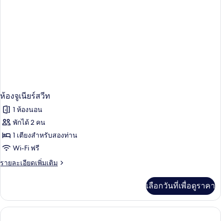
ห้องจูเนียร์สวีท
1 ห้องนอน
พักได้ 2 คน
1 เตียงสำหรับสองท่าน
Wi-Fi ฟรี
ราย
รายละเอียดเพิ่มเติม
ละเอียด
เพิ่ม
เลือกวันที่เพื่อดูราคา
เติม
เกี่ยว
กับ
ห้อง