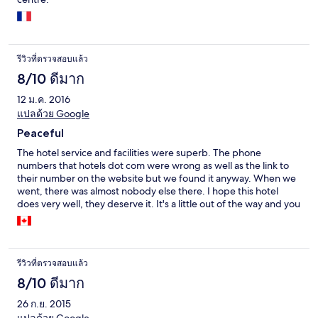
รีวิวที่ตรวจสอบแล้ว
8/10 ดีมาก
12 ม.ค. 2016
แปลด้วย Google
Peaceful
The hotel service and facilities were superb. The phone
numbers that hotels dot com were wrong as well as the link to
their number on the website but we found it anyway. When we
went, there was almost nobody else there. I hope this hotel
does very well, they deserve it. It's a little out of the way and you
need a cab or tuk tuk to get around. I think the hotel would be
better if they offered an area shuttle. I would definitely
recommend a stay here.
รีวิวที่ตรวจสอบแล้ว
8/10 ดีมาก
26 ก.ย. 2015