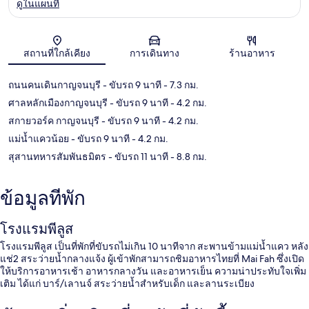
ดูในแผนที่
แผนที่
สถานที่ใกล้เคียง
การเดินทาง
ร้านอาหาร
ถนนคนเดินกาญจนบุรี
- ขับรถ 9 นาที
- 7.3 กม.
ศาลหลักเมืองกาญจนบุรี
- ขับรถ 9 นาที
- 4.2 กม.
สกายวอร์ค กาญจนบุรี
- ขับรถ 9 นาที
- 4.2 กม.
แม่น้ำแควน้อย
- ขับรถ 9 นาที
- 4.2 กม.
สุสานทหารสัมพันธมิตร
- ขับรถ 11 นาที
- 8.8 กม.
ข้อมูลที่พัก
โรงแรมพีลูส
โรงแรมพีลูส เป็นที่พักที่ขับรถไม่เกิน 10 นาทีจาก สะพานข้ามแม่น้ำแคว หลัง
แช่2 สระว่ายน้ำกลางแจ้ง ผู้เข้าพักสามารถชิมอาหารไทยที่ Mai Fah ซึ่งเปิด
ให้บริการอาหารเช้า อาหารกลางวัน และอาหารเย็น ความน่าประทับใจเพิ่ม
เติม ได้แก่ บาร์/เลานจ์ สระว่ายน้ำสำหรับเด็ก และลานระเบียง