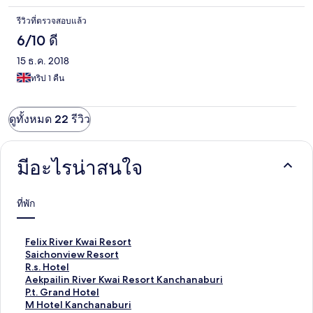
รีวิวที่ตรวจสอบแล้ว
6/10 ดี
15 ธ.ค. 2018
ทริป 1 คืน
ดูทั้งหมด 22 รีวิว
มีอะไรน่าสนใจ
ที่พัก
ลิ
Felix River Kwai Resort
ง
ลิ
Saichonview Resort
ก์
ง
ลิ
R.s. Hotel
ม
ก์
ง
ลิ
Aekpailin River Kwai Resort Kanchanaburi
า
ม
ก์
ง
ลิ
P.t. Grand Hotel
ต
า
ม
ก์
ง
ลิ
M Hotel Kanchanaburi