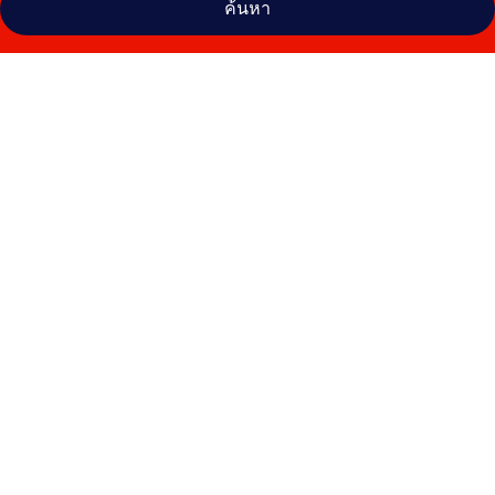
ค้นหา
คลัง
ภาพ
อีซี
โม
เทล