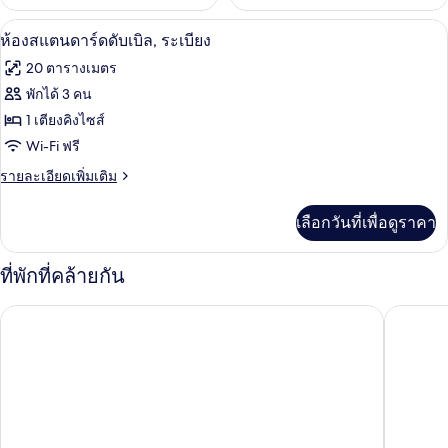
ห้องสแตนดาร์ดดับเบิล, ระเบียง | บริเวณนั
เปิด
13
ห้องสแตนดาร์ดดับเบิล, ระเบียง
ภาพถ่าย
20 ตารางเมตร
ทั้งหมด
พักได้ 3 คน
ของ
1 เตียงคิงไซส์
ห้อง
Wi-Fi ฟรี
สแตนดาร์ด
ราย
รายละเอียดเพิ่มเติม
ละเอียด
ดับเบิล,
เพิ่ม
เลือกวันที่เพื่อดูราคา
เติม
ระเบียง
เกี่ยว
กับ
ที่พักที่คล้ายกัน
ห้อง
สแตนดาร์ด
โอเค โฮม แอร์พอร์ต
โรงแรมโก
ดับเบิล,
ระเบียง