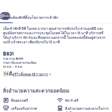
บางนา
่อน
ถัดไป
น้า
46+
ภาพรวม
ห้องพัก
ที่ตั้ง
นโยบายการเข้าพัก
เมื่อเข้าพักที่ อีซี โมเทล บางนา คุณสามารถขับรถไป สวนลุมพินี และ
ศูนย์นิทรรศการและการประชุมไบเทค ได้ในเวลา 15 นาที บริการฟรี
ได้แก่ บริการ Wi-Fiและที่จอดรถ นอกจากนี้ โมเทลแห่งนี้ยังอยู่ห่างจาก
แม่น้ำเจ้าพระยา เพียงขับรถไป 15 นาที
ราคา
฿831
ปัจจุบัน
ราคารวม ฿995
฿831
รวมภาษีและค่าธรรมเนียม
10 ส.ค. - 11 ส.ค.
เครื่องนอนป้องกันสารก่อภูมิแพ้, โต๊ะทำง
รีวิว
ดี
7.2
ดูรีวิวทั้งหมด 12 รายการ
7.2 จาก 10
สิ่งอำนวยความสะดวกยอดนิยม
ที่จอดรถฟรี
Wi-Fi ฟรี
เครื่องปรับอากาศ
สิ่งอำนวยความสะดวกในการ