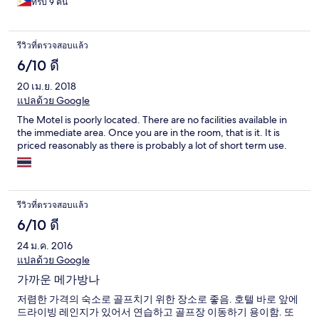
ทริป 9 คืน
รีวิวที่ตรวจสอบแล้ว
6/10 ดี
20 เม.ย. 2018
แปลด้วย Google
The Motel is poorly located. There are no facilities available in
the immediate area. Once you are in the room, that is it. It is
priced reasonably as there is probably a lot of short term use.
รีวิวที่ตรวจสอบแล้ว
6/10 ดี
24 ม.ค. 2016
แปลด้วย Google
가까운 메가방나
저렴한 가격의 숙소로 골프치기 위한 장소로 좋음. 호텔 바로 앞에
드라이빙 레인지가 있어서 연습하고 골프장 이동하기 용이함. 또