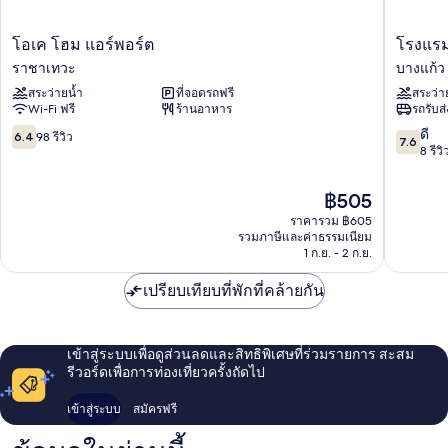
โอเค
โรง
โอเค โฮม แอร์พอร์ต
โรงแรม
โฮม
แรม
ราชาเทวะ
บางแก้ว
แอร์
โกลเด้น
สระว่ายน้ำ
ที่จอดรถฟรี
สระว่า
พอร์ต
เอ็ม
Wi-Fi ฟรี
ร้านอาหาร
รถรับส
ราชา
ไพร์
เทวะ
สุวรรณภู
6.4
7.6
ดี
6.4
98 รีวิว
7.6
บางแก้ว
จาก
จาก
8 รีวิ
10,
10,
98
ดี,
ราคา
฿505
รีวิว
8
ปัจจุบัน
ราคารวม ฿605
รีวิว
คือ
รวมภาษีและค่าธรรมเนียม
฿505
1 ก.ย. - 2 ก.ย.
เปรียบเทียบที่พักที่คล้ายกัน
เข้าสู่ระบบเพื่อดูส่วนลดและสิทธิพิเศษที่ร่วมรายการ สะสม
รีวอร์ดเพื่อการท่องเที่ยวครั้งถัดไป
เข้าสู่ระบบ
สมัครฟรี