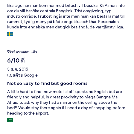
Bra läge när man kommer med bil och vill besöka IKEA men inte
om du vill besöka centrala Bangkok. Trist omgivning, typ
industriområde. Frukost ingår inte men man kan beställa mat till
rummet, tydlig meny på både engelska och thai. Personalen
kunde inte engelska men det gick bra ändå, de var tjänstvilliga.
Rummet var bra utrustat och fräscht.
รีวิวที่ตรวจสอบแล้ว
6/10 ดี
3 ส.ค. 2015
แปลด้วย Google
Not so Eazy to find but good rooms
A little hard to find, new motel, staff speaks no English but are
friendly and helpful, in great proximity to Mega Bangna Mall.
Afraid to ask why they had a mirror on the ceiling above the
bed!! Would stay there again if I need a day of shopping before
heading to the airport.