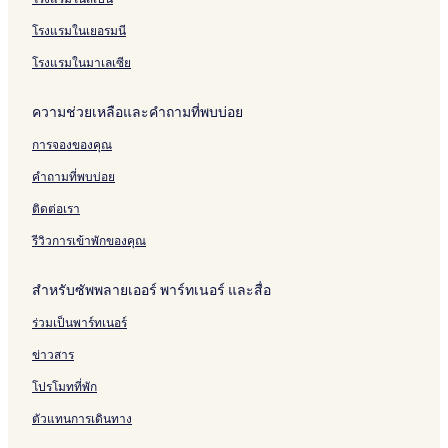
o
h
e
i
n
r
t
b
i
t
r
S
r
u
l
A
a
n
e
h
G
R
t
u
โรงแรมในเยอรมนี
t
m
@
i
b
a
l
u
u
e
v
H
i
S
r
h
b
-
m
e
s
a
โรงแรมในมาเลเซีย
o
A
u
p
u
h
S
i
s
o
r
t
i
v
o
m
u
u
H
t
r
n
ความช่วยเหลือและคำถามที่พบบ่อย
e
r
a
r
i
m
v
o
H
t
a
l
p
r
t
i
a
t
o
b
การจองของคุณ
(
o
n
G
r
e
u
h
F
r
a
o
n
l
s
u
คำถามที่พบบ่อย
r
t
b
l
a
-
e
m
e
h
f
b
F
i
ติดต่อเรา
e
u
R
h
r
A
S
m
e
u
e
i
รีวิวการเข้าพักของคุณ
h
i
s
m
e
r
u
o
i
S
p
สำหรับซัพพลายเออร์ พาร์ทเนอร์ และสื่อ
t
r
A
u
o
t
t
i
v
r
ร่วมเป็นพาร์ทเนอร์
l
&
r
a
t
e
S
p
r
H
ข่าวสาร
)
p
o
n
o
a
r
a
t
โปรโมทที่พัก
t
b
e
ตัวแทนการเดินทาง
h
l
u