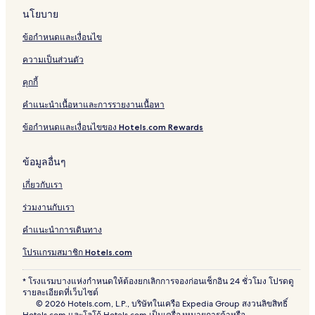
m
นโยบาย
i
A
ข้อกำหนดและเงื่อนไข
i
r
ความเป็นส่วนตัว
p
o
คุกกี้
r
คำแนะนำเนื้อหาและการรายงานเนื้อหา
t
S
ข้อกำหนดและเงื่อนไขของ Hotels.com Rewards
h
u
t
ข้อมูลอื่นๆ
t
l
เกี่ยวกับเรา
e
ร่วมงานกับเรา
คำแนะนำการเดินทาง
โปรแกรมสมาชิก Hotels.com
* โรงแรมบางแห่งกำหนดให้ต้องยกเลิกการจองก่อนเช็กอิน 24 ชั่วโมง โปรดดู
รายละเอียดที่เว็บไซต์
© 2026 Hotels.com, L.P., บริษัทในเครือ Expedia Group สงวนลิขสิทธิ์