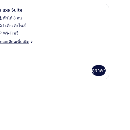
อง
น, เตารีด/โต๊ะรีดผ้า
มินิบาร์ฟรี, ตู้นิรภัยในห้องพัก, โต๊ะทำงาน, เตารี
ิด
อน
4
อง
luxe Suite
าพถ่าย
พักได้ 3 คน
้งหมด
1 เตียงคิงไซส์
อง
Wi-Fi ฟรี
eluxe
ย
ยละเอียดเพิ่มเติม
อง
uite
เอียด
อน
่ม
ิม
่ยว
ดูราคา
luxe
ite