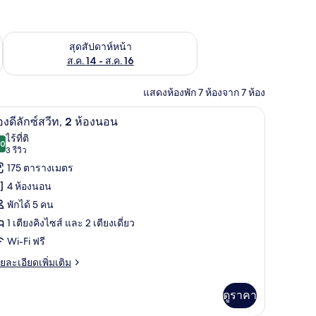
้ ส.ค. 7 - ส.ค. 9
ตรวจสอบจำนวนห้องพักว่างในสุดสัปดาห์หน้า ส.ค. 14 - ส.ค. 16
สุดสัปดาห์หน้า
ส.ค. 14 - ส.ค. 16
แสดงห้องพัก 7 ห้องจาก 7 ห้อง
ห้องดีลักซ์สวีท, 2 ห้องนอน | บริเวณนั่งเล่น | ทีว
ิด
7
องดีลักซ์สวีท, 2 ห้องนอน
าพถ่าย
ไร้ที่ติ
.0
10.0 จาก 10
(3
3 รีวิว
้งหมด
รีวิว)
175 ตารางเมตร
อง
4 ห้องนอน
อง
พักได้ 5 คน
1 เตียงคิงไซส์ และ 2 เตียงเดี่ยว
ก
Wi-Fi ฟรี
ย
ยละเอียดเพิ่มเติม
เอียด
ีท,
่ม
ดูราคา
ิม
่ยว