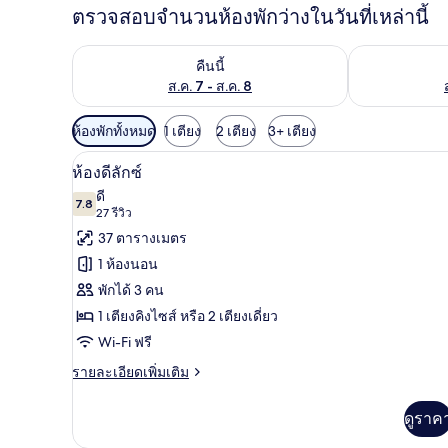
ตรวจสอบจำนวนห้องพักว่างในวันที่เหล่านี้
ตรวจสอบจำนวนห้องพักว่างในคืนนี้ ส.ค. 7 - ส.ค. 8
ตรวจสอบจำนวนห้
คืนนี้
ส.ค. 7 - ส.ค. 8
ตัว
ห้องพักทั้งหมด
1 เตียง
2 เตียง
3+ เตียง
กรอง
มินิบาร์ฟรี, ตู้นิรภัยในห้องพัก, 
เปิด
15
ห้องดีลักซ์
ที่
ภาพถ่าย
ดี
มี
7.8
7.8 จาก 10
(27
27 รีวิว
ทั้งหมด
ให้
รีวิว)
37 ตารางเมตร
ของ
สำหรับ
1 ห้องนอน
ห้อง
ห้อง
พักได้ 3 คน
พัก
ดี
1 เตียงคิงไซส์ หรือ 2 เตียงเดี่ยว
ลัก
Wi-Fi ฟรี
ซ์
ราย
รายละเอียดเพิ่มเติม
ละเอียด
เพิ่ม
ดูราค
เติม
เกี่ยว