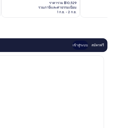
ปัจจุบัน
1,006
เยี่ยม,
ราคารวม ฿10,529
ฮอส
คือ
รีวิว
รวมภาษีและค่าธรรมเนียม
รวมภาษ
746
ปิ
฿8,782
1 ก.ย. - 2 ก.ย.
รีวิว
ทา
ลิ
ตี้
เกาะ
เซน
โตซา
เข้าสู่ระบบ
สมัครฟรี