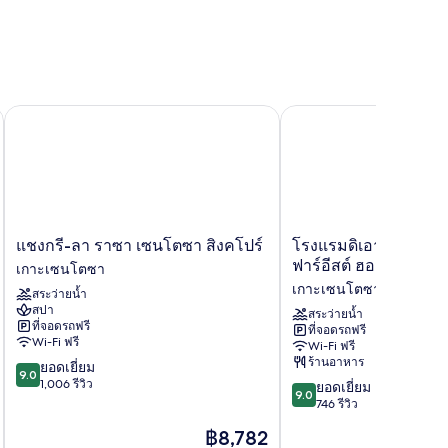
เรียส
แชงกรี-ลา ราซา เซนโตซา สิงคโปร์
โรงแรมดิเอาท์โพสต์ เซน
แช
โรง
แชงกรี-ลา ราซา เซนโตซา สิงคโปร์
โรงแรมดิเอาท์โพสต์ 
งกรี-
แร
ฟาร์อีสต์ ฮอสปิทาลิตี้
เกาะเซนโตซา
ลา
มดิ
เกาะเซนโตซา
สระว่ายน้ำ
ราซา
เอา
สปา
เซน
ท์
สระว่ายน้ำ
ที่จอดรถฟรี
ที่จอดรถฟรี
โตซา
โพสต์
Wi-Fi ฟรี
Wi-Fi ฟรี
สิงคโปร์
เซน
ร้านอาหาร
9.0
ยอดเยี่ยม
เกาะ
โตซา
9.0
จาก
1,006 รีวิว
9.0
เซน
บาย
ยอดเยี่ยม
9.0
10,
จาก
โตซา
ฟาร์
746 รีวิว
ยอด
10,
อีส
ราคา
฿8,782
เยี่ยม,
ยอด
ต์