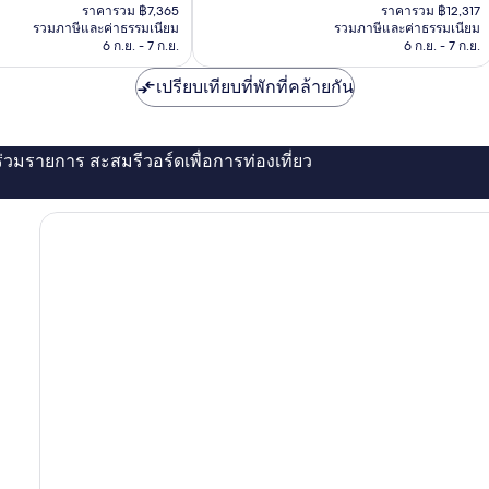
ปัจจุบัน
ปัจจุบัน
เลิศ,
ราคารวม ฿7,365
เซน
ราคารวม ฿12,317
คือ
คือ
รวมภาษีและค่าธรรมเนียม
รวมภาษีและค่าธรรมเนียม
672
โตซา
฿6,143
฿10,273
6 ก.ย. - 7 ก.ย.
6 ก.ย. - 7 ก.ย.
รีวิว
เปรียบเทียบที่พักที่คล้ายกัน
่ร่วมรายการ สะสมรีวอร์ดเพื่อการท่องเที่ยว