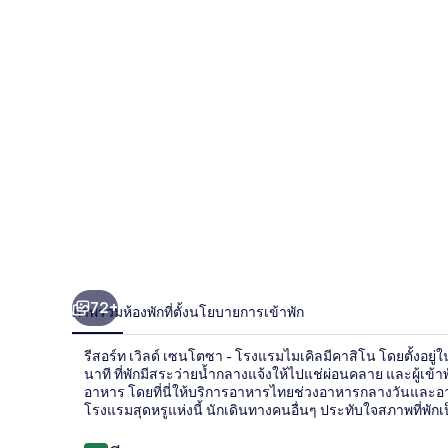
เซน
โตซา
-
โรง
แรม
ไมเคิล
72+
ภาพรวม
ห้องพัก
ที่ตั้ง
นโยบายการเข้าพัก
รีสอร์ท เวิลด์ เซนโตซา - โรงแรมไมเคิลมีคาสิโน โดยตั้งอยู่ในทำ
นาที ที่พักมีสระว่ายน้ำกลางแจ้งให้ไปแช่ผ่อนคลาย และผู้เข้า
อาหาร โดยที่นี่ให้บริการอาหารไทยช่วงอาหารกลางวันและอาหา
โรงแรมสุดหรูแห่งนี้ นักเดินทางคนอื่นๆ ประทับใจสภาพที่พักเ