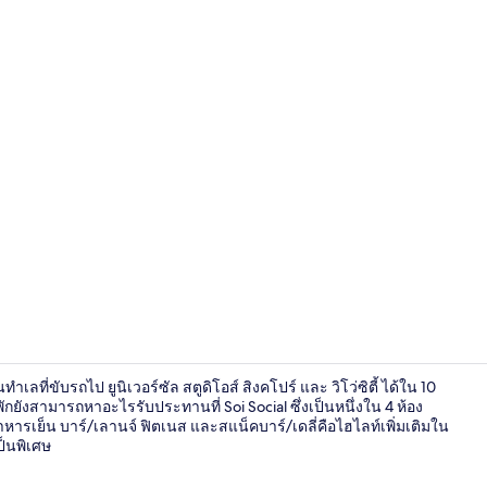
4 ห้องอาหาร
เลที่ขับรถไป ยูนิเวอร์ซัล สตูดิโอส์ สิงคโปร์ และ วิโว่ซิตี้ ได้ใน 10
พักยังสามารถหาอะไรรับประทานที่ Soi Social ซึ่งเป็นหนึ่งใน 4 ห้อง
รเย็น บาร์/เลานจ์ ฟิตเนส และสแน็คบาร์/เดลี่คือไฮไลท์เพิ่มเติมใน
ป็นพิเศษ
ห้องดีลักซ์สว