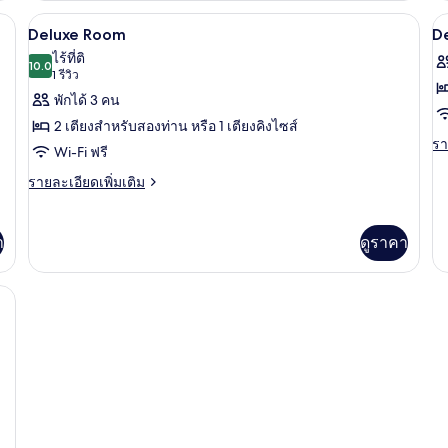
ห้
กับ
กับ
ium) | บริเวณนั่งเล่น | ทีวีจอแอลซีดี
มินิบาร์ฟรี, ตู้นิรภัยในห้องพัก, โต๊ะทำงา
เปิด
เป
น
8
ห้อง
ห้
Deluxe Room
De
ดี
ดี
ภาพถ่าย
ภ
ไร้ที่ติ
ลัก
10.0
ลัก
10.0 จาก 10
(1
1 รีวิว
ทั้งหมด
ทั
ซ์
ซ์
รีวิว)
พักได้ 3 คน
สวี
สวี
ของ
ข
ท
ท,
2 เตียงสำหรับสองท่าน หรือ 1 เตียงคิงไซส์
Deluxe
D
2
รา
รา
Wi-Fi ฟรี
ห้
Room
S
ละ
น
เพิ
ราย
รายละเอียดเพิ่มเติม
เต
ละเอียด
เกี
เพิ่ม
กับ
เติม
า
ดูราคา
De
เกี่ยว
Su
กับ
Deluxe
โต๊ะทำงาน, เตารีด/โต๊ะรีดผ้า
Room