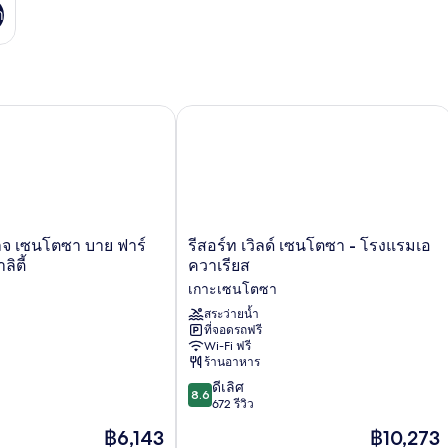
า
เซนโตซา บาย ฟาร์อีสต์ ฮอสปิทาลิตี้
รีสอร์ท เวิลด์ เซนโตซา - โรงแรมเอควา
รีสอร์ท
ลจ เซนโตซา บาย ฟาร์
รีสอร์ท เวิลด์ เซนโตซา - โรงแรมเอ
เวิลด์
ลิตี้
ควาเรียส
เซน
า
เกาะเซนโตซา
โตซา
-
สระว่ายน้ำ
ที่จอดรถฟรี
โรง
Wi-Fi ฟรี
แรม
ร้านอาหาร
เอ
8.6
ค
ดีเลิศ
8.6
จาก
วา
672 รีวิว
10,
เรียส
ราคา
ราคา
฿6,143
฿10,273
ดี
เกาะ