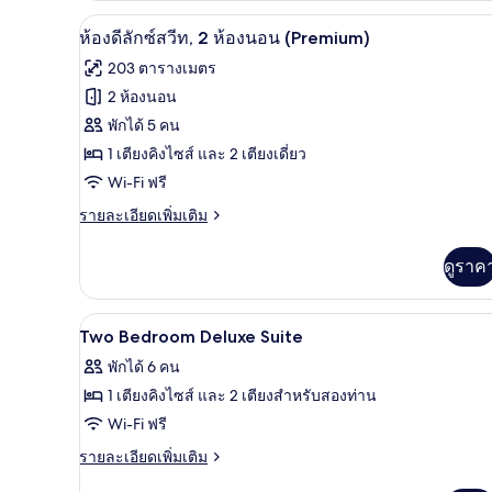
กับ
ห้องดีลักซ์สวีท, 2 ห้องนอน (Prem
เปิด
7
ห้อง
ห้องดีลักซ์สวีท, 2 ห้องนอน (Premium)
ดี
ภาพถ่าย
203 ตารางเมตร
ลัก
ทั้งหมด
ซ์
2 ห้องนอน
ของ
พักได้ 5 คน
ห้อง
1 เตียงคิงไซส์ และ 2 เตียงเดี่ยว
Wi-Fi ฟรี
ดี
ราย
รายละเอียดเพิ่มเติม
ลัก
ละเอียด
ซ์
เพิ่ม
ดูราค
เติม
สวีท,
เกี่ยว
2
กับ
มินิบาร์ฟรี, ตู้นิรภัยในห้องพัก, 
เปิด
5
ห้อง
Two Bedroom Deluxe Suite
ห้อง
ดี
ภาพถ่าย
พักได้ 6 คน
นอน
ลัก
ทั้งหมด
ซ์
1 เตียงคิงไซส์ และ 2 เตียงสำหรับสองท่าน
(Premium)
สวี
ของ
Wi-Fi ฟรี
ท,
Two
2
ราย
รายละเอียดเพิ่มเติม
ห้อง
Bedroom
ละเอียด
นอน