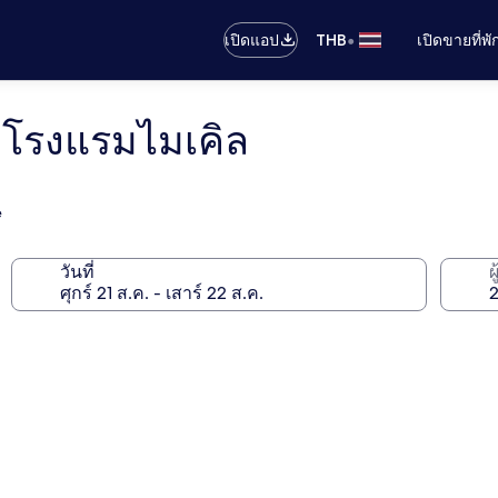
•
เปิดแอป
THB
เปิดขายที่พ
- โรงแรมไมเคิล
e
วันที่
ผ