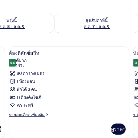
องพักว่างในพรุ่งนี้ ส.ค. 8 - ส.ค. 9
ตรวจสอบจำนวนห้องพักว่างในสุดสัปดาห์นี
พรุ่งนี้
สุดสัปดาห์นี้
ส.ค. 8 - ส.ค. 9
ส.ค. 7 - ส.ค. 9
โต๊ะทำงาน, เตารีด/โต๊ะรีดผ้า
ทีวีจอแอลซีดี
เปิด
เป
4
ห้องดีลักซ์สวีท
ห้
ภาพถ่าย
ภ
ดีมาก
8.0
10
8.0 จาก 10
(1
1 รีวิว
ทั้งหมด
ทั
รีวิว)
80 ตารางเมตร
ของ
ข
1 ห้องนอน
ห้อง
ห้
พักได้ 3 คน
ดี
ดี
1 เตียงคิงไซส์
ลัก
ลั
Wi-Fi ฟรี
ซ์
ซ์
ราย
รา
รายละเอียดเพิ่มเติม
รา
ละเอียด
ละ
สวีท
สว
เพิ่ม
เพิ
า
ดูราคา
2
เติม
เต
เกี่ยว
เกี