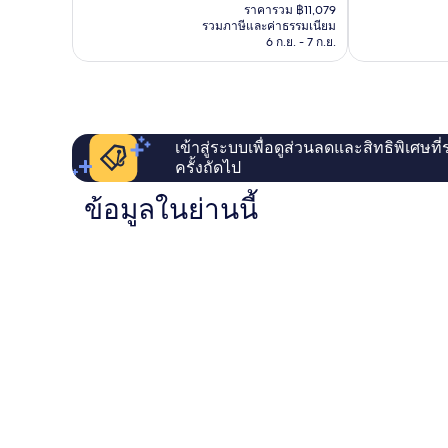
ปัจจุบัน
เยี่ยม,
เลิศ,
ราคารวม ฿11,079
ลิ
คือ
รวมภาษีและค่าธรรมเนียม
257
1,010
ตี้
฿9,240
6 ก.ย. - 7 ก.ย.
รีวิว
รีวิว
เกาะ
เซน
โตซา
เข้าสู่ระบบเพื่อดูส่วนลดและสิทธิพิเศษที
ครั้งถัดไป
ข้อมูลในย่านนี้