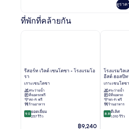
เพิ่ม
Deluxe
ดูราค
(Premium)
เติม
Suite
เกี่ยว
กับ
ที่พักที่คล้ายกัน
Two
Bedroom
Deluxe
รีสอร์ท เวิลด์ เซนโตซา - โรงแรมโอรา
โรงแรมวิลเลจ 
Suite
รีสอร์ท
โรง
รีสอร์ท เวิลด์ เซนโตซา - โรงแรมโอ
โรงแรมวิลเ
เวิลด์
แรม
รา
อีสต์ ฮอสปิทา
เซน
วิลเลจ
เกาะเซนโตซา
เกาะเซนโตซ
โตซา
เซน
-
สระว่ายน้ำ
โตซา
สระว่ายน้ำ
ที่จอดรถฟรี
มีที่จอดรถ
โรงแรม
บาย
Wi-Fi ฟรี
Wi-Fi ฟรี
โอรา
ฟาร์
ร้านอาหาร
ร้านอาหาร
เกาะ
อีส
9.0
8.8
เซน
ยอดเยี่ยม
ต์
ดีเลิศ
9.0
8.8
จาก
จาก
โตซา
257 รีวิว
ฮอส
1,010 รีวิว
10,
10,
ปิ
ราคา
฿9,240
ยอด
ดี
ทา