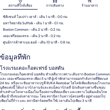
แผนที่
สถานที่ใกล้เคียง
การเดินทาง
ร้านอาหาร
ซิติเซนส์ โอเปร่า เฮาส์
- เดิน 1 นาที
- 0.0 กม.
มหาวิทยาลัย Suffolk
- เดิน 1 นาที
- 0.1 กม.
Boston Common
- เดิน 2 นาที
- 0.2 กม.
เดอะฟรีดอมเทรล
- เดิน 2 นาที
- 0.2 กม.
ศูนย์การค้าฟาเนย ฮอล์
- เดิน 10 นาที
- 0.8 กม.
ข้อมูลที่พัก
โรงแรมเดอะก็อดเฟรย์ บอสตัน
โรงแรมเดอะก็อดเฟรย์ บอสตัน ทำเลดีมาก เพราะเดินจาก Boston Common
และ เดอะฟรีดอมเทรล เพียง 5 นาที ผู้เข้าพักสามารถออกกำลังกายที่ฟิตเนส
24 ชม. หรือแวะชิมอาหารเปรูที่ RUKA Restobar ไฮไลท์เพิ่มเติมของโรงแรม
บูติคแห่งนี้ ได้แก่ บาร์/เลานจ์และสแน็คบาร์/เดลี่ นักเดินทางต่างชื่นชอบ
ทำเลทำเลใจกลางเมืองในเรื่องสถานที่ท่องเที่ยว และเพราะไม่ต้องเดินไกล
เพื่อเข้าถึงขนส่งสาธารณะ โดย สถานีดาว์นทาวน์ครอสซิ่ง อยู่ห่างออกไป
เพียงไม่กี่ก้าว และ สถานีพาร์คสตรีท ใช้เวลาเดินไปเพียง 3 นาที