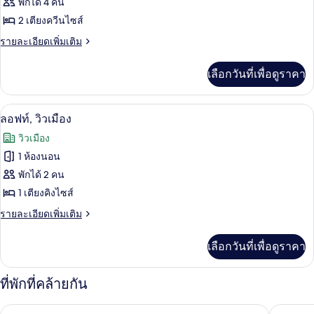
ทั้งหมด
พักได้ 4 คน
คิง
เตียง,
ไซส์
2 เตียงควีนไซส์
ของ
1
พร้อม
ราย
รายละเอียดเพิ่มเติม
เตียง,
ห้อง
สิ่ง
ละเอียด
พร้อม
สแตนดาร์ด,
เพิ่ม
สิ่ง
อำนวย
เลือกวันที่เพื่อดูราคา
เติม
อำนวย
เตียง
เกี่ยว
ความ
ความ
ควีน
กับ
สะดวก
ลอฟท์, วิวเมือง | ผ้าปูที่นอน Frette จากอ
เปิด
สะดวก
1
ห้อง
สำหรับ
ลอฟท์, วิวเมือง
ไซส์
สแตนดาร์ด,
ผู้
ภาพถ่าย
สำหรับ
วิวเมือง
เตียง
2
พิการ
ทั้งหมด
ผู้
ควีน
1 ห้องนอน
เตียง,
ไซส์
ของ
พิการ
พักได้ 2 คน
2
พร้อม
เตียง,
ลอฟท์,
1 เตียงคิงไซส์
สิ่ง
พร้อม
วิว
ราย
รายละเอียดเพิ่มเติม
สิ่ง
อำนวย
ละเอียด
อำนวย
เมือง
เพิ่ม
ความ
ความ
เลือกวันที่เพื่อดูราคา
เติม
สะดวก
สะดวก
เกี่ยว
สำหรับ
กับ
ผู้
ที่พักที่คล้ายกัน
สำหรับ
ลอฟท์,
พิการ
วิว
ผู้
ดีแอกนี้ บอสตัน
ไฮแอทรีเ
เมือง