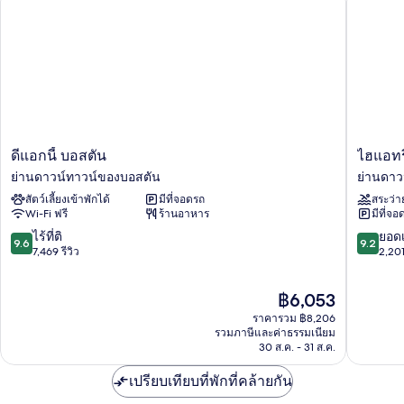
พิการ
ดี
ไฮ
ดีแอกนี้ บอสตัน
ไฮแอทร
แอก
แอ
ย่านดาวน์ทาวน์ของบอสตัน
ย่านดาว
นี้
ทรี
สัตว์เลี้ยงเข้าพักได้
มีที่จอดรถ
สระว่า
บอสตัน
เจน
Wi-Fi ฟรี
ร้านอาหาร
มีที่จอ
ย่าน
ซี
ดาวน์
บอสตัน
9.6
9.2
ไร้ที่ติ
ยอดเ
9.6
9.2
ทาวน์
ย่าน
จาก
จาก
7,469 รีวิว
2,201
ของ
ดาวน์
10,
10,
บอสตัน
ทาวน์
ไร้
ยอด
ราคา
฿6,053
ของ
ที่
เยี่ยม,
ปัจจุบัน
บอสตัน
ติ,
2,201
ราคารวม ฿8,206
คือ
7,469
รีวิว
รวมภาษีและค่าธรรมเนียม
฿6,053
30 ส.ค. - 31 ส.ค.
รีวิว
เปรียบเทียบที่พักที่คล้ายกัน