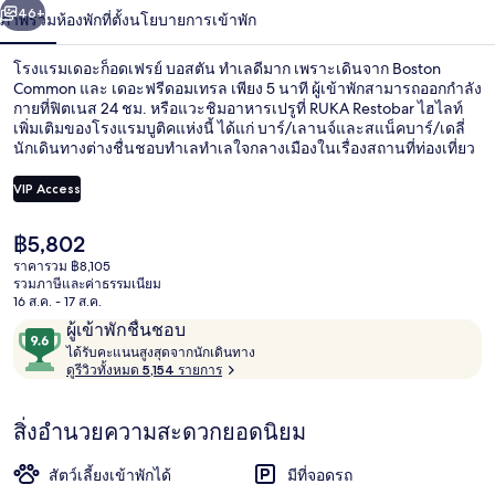
น้า
46+
ภาพรวม
ห้องพัก
ที่ตั้ง
นโยบายการเข้าพัก
เฟรย์
บอสตัน
โรงแรมเดอะก็อดเฟรย์ บอสตัน ทำเลดีมาก เพราะเดินจาก Boston
Common และ เดอะฟรีดอมเทรล เพียง 5 นาที ผู้เข้าพักสามารถออกกำลัง
กายที่ฟิตเนส 24 ชม. หรือแวะชิมอาหารเปรูที่ RUKA Restobar ไฮไลท์
เพิ่มเติมของโรงแรมบูติคแห่งนี้ ได้แก่ บาร์/เลานจ์และสแน็คบาร์/เดลี่
นักเดินทางต่างชื่นชอบทำเลทำเลใจกลางเมืองในเรื่องสถานที่ท่องเที่ยว
และเพราะไม่ต้องเดินไกลเพื่อเข้าถึงขนส่งสาธารณะ โดย สถานีดาว์
นทาวน์ครอสซิ่ง อยู่ห่างออกไปเพียงไม่กี่ก้าว และ สถานีพาร์คสตรีท ใช้
VIP Access
เวลาเดินไปเพียง 3 นาที
ราคา
฿5,802
ร้านอาหาร
ปัจจุบัน
ราคารวม ฿8,105
฿5,802
รวมภาษีและค่าธรรมเนียม
16 ส.ค. - 17 ส.ค.
รีวิว
9.6
ผู้เข้าพักชื่นชอบ
ไ
จาก
ได้รับคะแนนสูงสุดจากนักเดินทาง
ด้
ดูรีวิวทั้งหมด 5,154 รายการ
10,
รั
ผู้
บ
สิ่งอำนวยความสะดวกยอดนิยม
ค
เข้า
ะ
พัก
แ
สัตว์เลี้ยงเข้าพักได้
มีที่จอดรถ
ชื่น
น