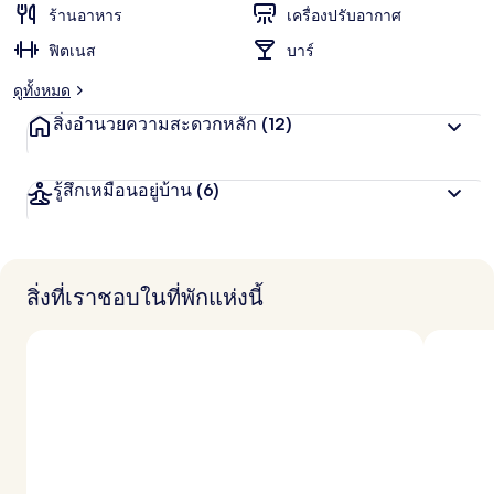
น
ร้านอาหาร
เครื่องปรับอากาศ
ชอบ
สู
ฟิตเนส
บาร์
ง
สุ
ดูทั้งหมด
ด
จ
สิ่งอำนวยความสะดวกหลัก
(12)
า
ก
นั
รู้สึกเหมือนอยู่บ้าน
(6)
ก
เ
ดิ
น
ท
า
สิ่งที่เราชอบในที่พักแห่งนี้
ง