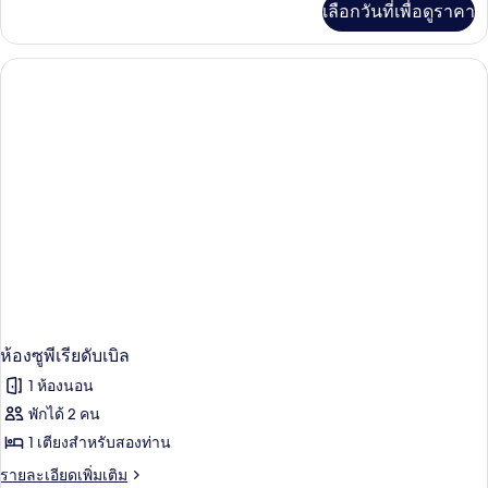
เลือกวันที่เพื่อดูราคา
เติม
สำหรับ
เกี่ยว
พัก
กับ
ห้อง
เดี่ยว
สแตนดาร์ด
ดับเบิล
สำหรับ
พัก
เดี่ยว
ห้องซูพีเรียดับเบิล
1 ห้องนอน
พักได้ 2 คน
1 เตียงสำหรับสองท่าน
ราย
รายละเอียดเพิ่มเติม