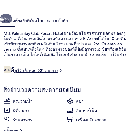
Club
Resort
่อน
ถัดไป
Hotel
น้า
40+
ภาพรวม
ห้องพัก
ที่ตั้ง
นโยบายการเข้าพัก
MLL Palma Bay Club Resort Hotel มาพร้อมสโมสรสำหรับเด็กฟรี ตั้งอยู่
ในทำเลที่สามารถเดินไป หาดปัลมา และ หาด El Arenal ได้ใน 10 นาที ผู้
เข้าพักสามารถเพลิดเพลินกับบริการนวดที่สปา และ Rte. Oriental en
verano ซึ่งเป็นหนึ่งใน 4 ห้องอาหารของที่นี่ยังมีอาหารเอเชียพร้อมเสิร์ฟ
เป็นอาหารเย็น ไฮไลท์เพิ่มเติม ได้แก่ 4 สระว่ายน้ำกลางแจ้ง บาร์ริมสระ
ว่ายน้ำ และฟิตเนส 24 ชม.
รีวิว
ดี
6.4
ดูรีวิวทั้งหมด 521 รายการ
6.4 จาก 10
ใกล้ชายหาด
สิ่งอำนวยความสะดวกยอดนิยม
สระว่ายน้ำ
สปา
มีที่จอดรถ
อินเทอร์เน็ต
ร้านอาหาร
เครื่องปรับอากาศ
ดูทั้งหมด