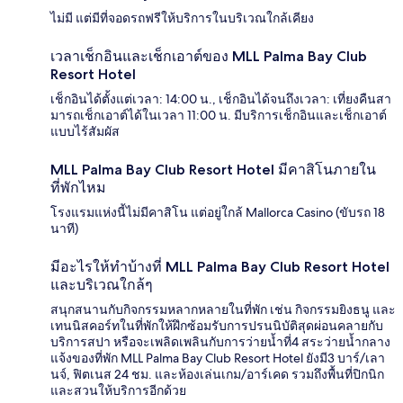
ไม่มี แต่มีที่จอดรถฟรีให้บริการในบริเวณใกล้เคียง
เวลาเช็กอินและเช็กเอาต์ของ MLL Palma Bay Club
Resort Hotel
เช็กอินได้ตั้งแต่เวลา: 14:00 น., เช็กอินได้จนถึงเวลา: เที่ยงคืนสา
มารถเช็กเอาต์ได้ในเวลา 11:00 น. มีบริการเช็กอินและเช็กเอาต์
แบบไร้สัมผัส
MLL Palma Bay Club Resort Hotel มีคาสิโนภายใน
ที่พักไหม
โรงแรมแห่งนี้ไม่มีคาสิโน แต่อยู่ใกล้ Mallorca Casino (ขับรถ 18
นาที)
มีอะไรให้ทำบ้างที่ MLL Palma Bay Club Resort Hotel
และบริเวณใกล้ๆ
สนุกสนานกับกิจกรรมหลากหลายในที่พัก เช่น กิจกรรมยิงธนู และ
เทนนิสคอร์ทในที่พักให้ฝึกซ้อมรับการปรนนิบัติสุดผ่อนคลายกับ
บริการสปา หรือจะเพลิดเพลินกับการว่ายน้ำที่4 สระว่ายน้ำกลาง
แจ้งของที่พัก MLL Palma Bay Club Resort Hotel ยังมี3 บาร์/เลา
นจ์, ฟิตเนส 24 ชม. และห้องเล่นเกม/อาร์เคด รวมถึงพื้นที่ปิกนิก
และสวนให้บริการอีกด้วย