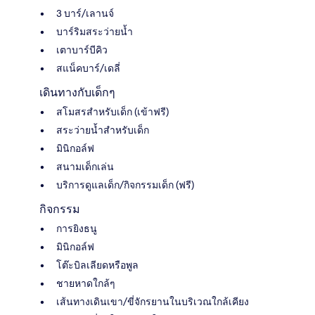
3 บาร์/เลานจ์
บาร์ริมสระว่ายน้ำ
เตาบาร์บีคิว
สแน็คบาร์/เดลี่
เดินทางกับเด็กๆ
สโมสรสำหรับเด็ก (เข้าฟรี)
สระว่ายน้ำสำหรับเด็ก
มินิกอล์ฟ
สนามเด็กเล่น
บริการดูแลเด็ก/กิจกรรมเด็ก (ฟรี)
กิจกรรม
การยิงธนู
มินิกอล์ฟ
โต๊ะบิลเลียดหรือพูล
ชายหาดใกล้ๆ
เส้นทางเดินเขา/ขี่จักรยานในบริเวณใกล้เคียง