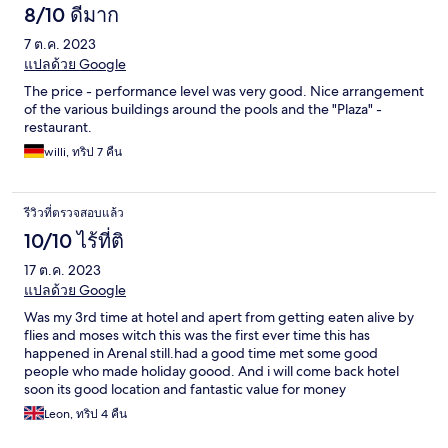
8/10 ดีมาก
7 ต.ค. 2023
แปลด้วย Google
The price - performance level was very good. Nice arrangement
of the various buildings around the pools and the "Plaza" -
restaurant.
willi, ทริป 7 คืน
รีวิวที่ตรวจสอบแล้ว
10/10 ไร้ที่ติ
17 ต.ค. 2023
แปลด้วย Google
Was my 3rd time at hotel and apert from getting eaten alive by
flies and moses witch this was the first ever time this has
happened in Arenal still.had a good time met some good
people who made holiday goood. And i will come back hotel
soon its good location and fantastic value for money
Leon, ทริป 4 คืน