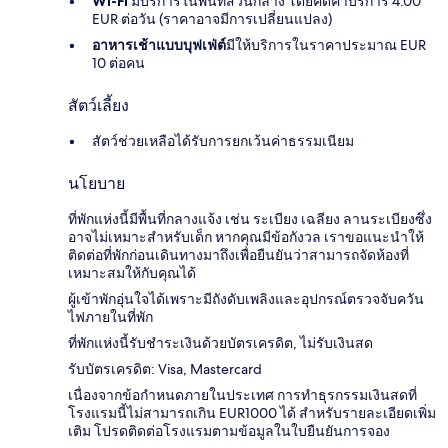
Wi-Fi
มีบริการในพื้นที่ส่วนกลาง โดยคิดค่าบริการ 4.00
EUR ต่อวัน (ราคาอาจมีการเปลี่ยนแปลง)
อาหารเช้าแบบบุฟเฟ่ต์
มีให้บริการในราคาประมาณ EUR
10 ต่อคน
สัตว์เลี้ยง
สัตว์ช่วยเหลือได้รับการยกเว้นค่าธรรมเนียม
นโยบาย
ที่พักแห่งนี้มีพื้นที่กลางแจ้ง เช่น ระเบียง เฉลียง ลานระเบียงซึ่ง
อาจไม่เหมาะสำหรับเด็ก หากคุณมีข้อกังวล เราขอแนะนำให้
ติดต่อที่พักก่อนเดินทางมาถึงเพื่อยืนยันว่าสามารถจัดห้องที่
เหมาะสมให้กับคุณได้
ผู้เข้าพักอุ่นใจได้เพราะมีถังดับเพลิงและอุปกรณ์ตรวจจับควัน
ไฟภายในที่พัก
ที่พักแห่งนี้รับชำระเงินด้วยบัตรเครดิต, ไม่รับเงินสด
รับบัตรเครดิต: Visa, Mastercard
เนื่องจากข้อกำหนดภายในประเทศ การทำธุรกรรมเงินสดที่
โรงแรมนี้ไม่สามารถเกิน EUR1000 ได้ สำหรับรายละเอียดเพิ่ม
เติม โปรดติดต่อโรงแรมตามข้อมูลในใบยืนยันการจอง