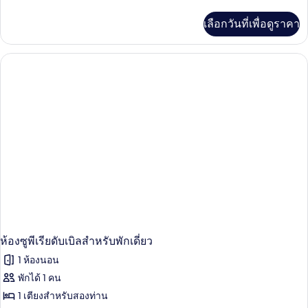
ละเอียด
เพิ่ม
เลือกวันที่เพื่อดูราคา
เติม
เกี่ยว
กับ
ห้อง
ซู
พี
เรียดั
บเบิล
ห้องซูพีเรียดับเบิลสำหรับพักเดี่ยว
1 ห้องนอน
พักได้ 1 คน
1 เตียงสำหรับสองท่าน