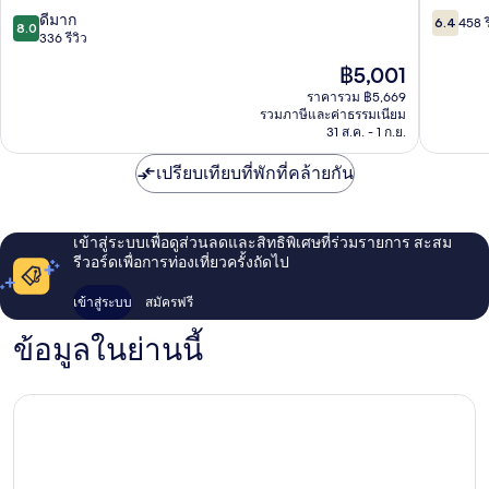
Palma
Pastilla
8.0
6.4
ดีมาก
6.4
458 ร
8.0
de
จาก
จาก
336 รีวิว
Mallorca
10,
10,
ราคา
฿5,001
ดี
458
ปัจจุบัน
มาก,
รีวิว
ราคารวม ฿5,669
คือ
รวมภาษีและค่าธรรมเนียม
336
฿5,001
31 ส.ค. - 1 ก.ย.
รีวิว
เปรียบเทียบที่พักที่คล้ายกัน
เข้าสู่ระบบเพื่อดูส่วนลดและสิทธิพิเศษที่ร่วมรายการ สะสม
รีวอร์ดเพื่อการท่องเที่ยวครั้งถัดไป
เข้าสู่ระบบ
สมัครฟรี
ข้อมูลในย่านนี้