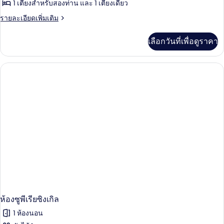
1 เตียงสำหรับสองท่าน และ 1 เตียงเดี่ยว
ราย
รายละเอียดเพิ่มเติม
ละเอียด
เพิ่ม
เลือกวันที่เพื่อดูราคา
เติม
เกี่ยว
กับ
ห้อง
ซู
พี
เรียดั
บเบิล
(2
Adults
+
1
Child)
ห้องซูพีเรียซิงเกิล
1 ห้องนอน