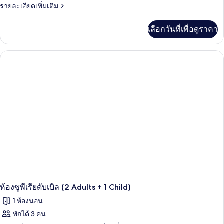
ราย
รายละเอียดเพิ่มเติม
ละเอียด
เพิ่ม
เลือกวันที่เพื่อดูราคา
เติม
เกี่ยว
กับ
ห้อง
ซู
พี
เรียดั
บเบิล
สำหรับ
พัก
เดี่ยว
ห้องซูพีเรียดับเบิล (2 Adults + 1 Child)
1 ห้องนอน
พักได้ 3 คน