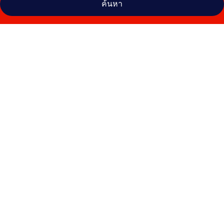
ค้นหา
คลัง
ภาพ
MLL
Palma
Bay