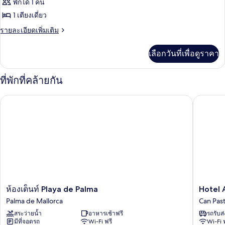
พักได้ 1 คน
1 เตียงเดี่ยว
ราย
รายละเอียดเพิ่มเติม
ละเอียด
เพิ่ม
เลือกวันที่เพื่อดูราคา
เติม
เกี่ยว
กับ
ที่พักที่คล้ายกัน
ห้อง
ซู
Hotel Am
ห้องเต็นท์ Playa de Palma
พี
เรีย
ซิงเกิล
ห้อง
Hotel
ห้องเต็นท์ Playa de Palma
Hotel 
เต็นท์
Amic
Palma de Mallorca
Can Pasti
Playa
Can
สระว่ายน้ำ
อาหารเช้าฟรี
รถรับส
de
Pastilla
มีที่จอดรถ
Wi-Fi ฟรี
Wi-Fi 
Palma
Can