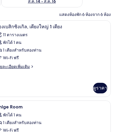
ส.ค. 14 - ส.ค. 16
แสดงห้องพัก 6 ห้องจาก 6 ห้อง
 เตารีด/โต๊ะรีดผ้า, Wi-Fi ฟรี
ห้องเบสิกซิงเกิล, เตียงใหญ่ 1 เตียง | ผ้าม่านกันแ
ิด
3
องเบสิกซิงเกิล, เตียงใหญ่ 1 เตียง
าพถ่าย
11 ตารางเมตร
้งหมด
พักได้ 1 คน
อง
1 เตียงสำหรับสองท่าน
อง
Wi-Fi ฟรี
สิ
ย
ยละเอียดเพิ่มเติม
เอียด
่ม
ิม
งเกิล,
่ยว
ดูราคา
ียง
อง
หญ่
ะรีดผ้า, Wi-Fi ฟรี
สิ
ผ้าม่านกันแสง, ห้องเก็บเสียง, เตารีด/โต๊ะรีดผ้า,
ิด
3
inlge Room
าพถ่าย
เกิล,
พักได้ 1 คน
ียง
ียง
้งหมด
1 เตียงสำหรับสองท่าน
ญ่
อง
Wi-Fi ฟรี