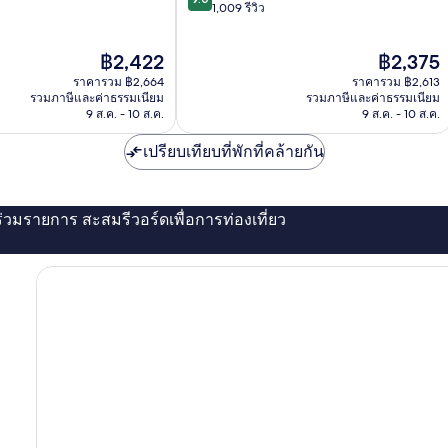
จาก
1,009 รีวิว
จุง
10,
ยอด
ราคา
ราคา
฿2,422
฿2,375
เยี่ยม,
ปัจจุบัน
ปัจจุบัน
1,009
ราคารวม ฿2,664
ราคารวม ฿2,613
คือ
คือ
รีวิว
รวมภาษีและค่าธรรมเนียม
รวมภาษีและค่าธรรมเนียม
฿2,422
฿2,375
9 ส.ค. - 10 ส.ค.
9 ส.ค. - 10 ส.ค.
เปรียบเทียบที่พักที่คล้ายกัน
่ร่วมรายการ สะสมรีวอร์ดเพื่อการท่องเที่ยว