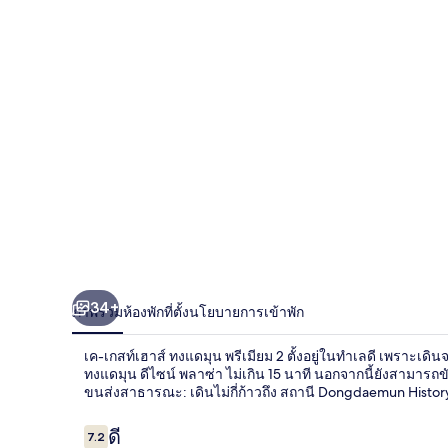
ท์
เฮา
ส์
ทง
แด
มุน
พรีเมียม
2
34+
ภาพรวม
ห้องพัก
ที่ตั้ง
นโยบายการเข้าพัก
เค-เกสท์เฮาส์ ทงแดมุน พรีเมียม 2 ตั้งอยู่ในทำเลดี เพราะ
ทงแดมุน ดีไซน์ พลาซ่า ไม่เกิน 15 นาที นอกจากนี้ยังสามาร
ขนส่งสาธารณะ: เดินไม่กี่ก้าวถึง สถานี Dongdaemun History
รีวิว
ดี
7.2
7.2 จาก 10