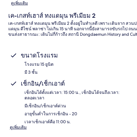
ดูเพิ่มเติม
เค-เกสท์เฮาส์ ทงแดมุน พรีเมียม 2
เค-เกสท์เฮาส์ ทงแดมุน พรีเมียม 2 ตั้งอยู่ในทำเลดี เพราะเดินจาก 
แดมุน ดีไซน์ พลาซ่า ไม่เกิน 15 นาที นอกจากนี้ยังสามารถขับรถไป ถน
ขนส่งสาธารณะ: เดินไม่กี่ก้าวถึง สถานี Dongdaemun History and Cult
ขนาดโรงแรม
โรงแรม 15 ยูนิต
มี 3 ชั้น
เช็กอิน/เช็กเอาต์
เช็กอินได้ตั้งแต่เวลา: 15:00 น., เช็กอินได้จนถึงเวลา:
ตลอดเวลา
มีเช็กอิน/เช็กเอาต์ด่วน
อายุขั้นต่ำในการเช็กอิน - 20
เวลาเช็กเอาต์คือ 11:00 น.
ดูเพิ่มเติม