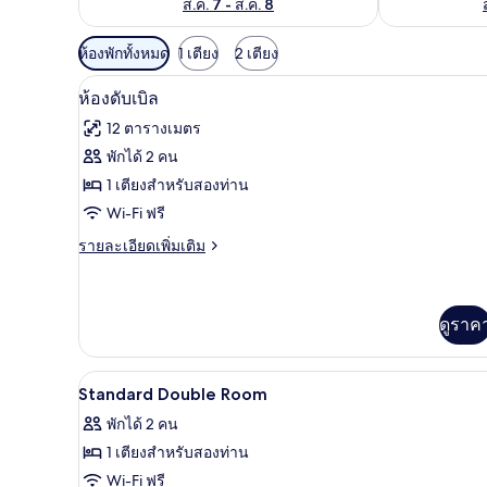
ส.ค. 7 - ส.ค. 8
ตัว
ห้องพักทั้งหมด
1 เตียง
2 เตียง
กรอง
ห้องดับเบิล | ผ้าม่านกันแสง, ห้อง
เปิด
8
ห้องดับเบิล
ที่
ภาพถ่าย
มี
12 ตารางเมตร
ทั้งหมด
ให้
พักได้ 2 คน
ของ
สำหรับ
1 เตียงสำหรับสองท่าน
ห้อง
ห้อง
Wi-Fi ฟรี
พัก
ดับเบิล
ราย
รายละเอียดเพิ่มเติม
ละเอียด
เพิ่ม
เติม
เกี่ยว
ดูราค
กับ
ห้อง
ดับเบิล
ผ้าม่านกันแสง, ห้องเก็บเสียง, เต
เปิด
10
Standard Double Room
ภาพถ่าย
พักได้ 2 คน
ทั้งหมด
1 เตียงสำหรับสองท่าน
ของ
Wi-Fi ฟรี