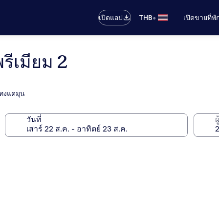
•
เปิดแอป
THB
เปิดขายที่พ
รีเมียม 2
มทงแดมุน
วันที่
ผ