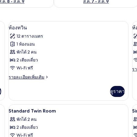
ส.ค. 8 - ส.ค. 9
ส.ค. 7 - ส.ค. 9
เก็บเสียง, เตารีด/โต๊ะรีดผ้า, Wi-Fi ฟรี
ห้องทวิน | ผ้าม่านกันแสง, ห้องเก็บเสียง,
เปิด
เป
6
ห้องทวิน
ห้
ภาพถ่าย
ภ
12 ตารางเมตร
ทั้งหมด
ทั
1 ห้องนอน
ของ
ข
พักได้ 2 คน
ห้อง
2 เตียงเดี่ยว
ห้
Wi-Fi ฟรี
ทวิน
เบ
รา
รา
ละ
ราย
รายละเอียดเพิ่มเติม
ก
เพิ
ละเอียด
เต
ซิ
เพิ่ม
เกี
า
ดูราคา
เติม
เต
กับ
เกี่ยว
ห้
กับ
ใ
ารีด/โต๊ะรีดผ้า, Wi-Fi ฟรี
ผ้าม่านกันแสง, ห้องเก็บเสียง, เตารีด/โต๊
เบ
เปิด
เป
15
ห้อง
Standard Twin Room
S
1
ก
ทวิ
ภาพถ่าย
ภ
ซิง
พักได้ 2 คน
เต
น
เต
ทั้งหมด
ทั
2 เตียงเดี่ยว
ให
ของ
ข
1
Wi-Fi ฟรี