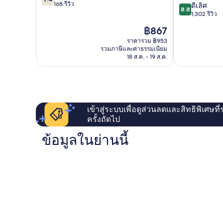
จาก
168 รีวิว
8.8
ดีเลิศ
ส์
2
8.8
10,
จาก
1,302 รีวิว
จอง
เขต
ดี,
10,
โนกุ
จุง
ราคา
฿867
168
ดี
ปัจจุบัน
รีวิว
เลิศ,
ราคารวม ฿953
คือ
รวมภาษีและค่าธรรมเนียม
1,302
฿867
18 ส.ค. - 19 ส.ค.
รีวิว
เข้าสู่ระบบเพื่อดูส่วนลดและสิทธิพิเศษที
ครั้งถัดไป
ข้อมูลในย่านนี้