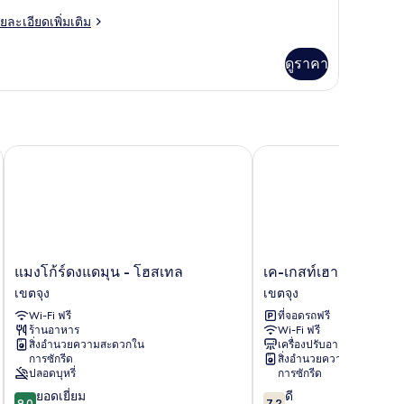
ียง
inlge
ย
ยละเอียดเพิ่มเติม
oom
เอียด
่ม
ดูราคา
ิม
่ยว
nlge
oom
แมงโก้ร์ดงแดมุน - โฮสเทล
เค-เกสท์เฮาส์ ทงแดมุน พ
แมง
เค-
แมงโก้ร์ดงแดมุน - โฮสเทล
เค-เกสท์เฮาส์ ทงแดมุน
โก้
เกส
เขตจุง
เขตจุง
ร์
ท์
Wi-Fi ฟรี
ที่จอดรถฟรี
ดง
เฮา
ร้านอาหาร
Wi-Fi ฟรี
แด
ส์
สิ่งอำนวยความสะดวกใน
เครื่องปรับอากาศ
มุน
ทง
การซักรีด
สิ่งอำนวยความสะดวกใน
-
แด
ปลอดบุหรี่
การซักรีด
โฮ
มุน
9.0
7.2
ยอดเยี่ยม
ดี
สเทล
พรีเมียม
9.0
7.2