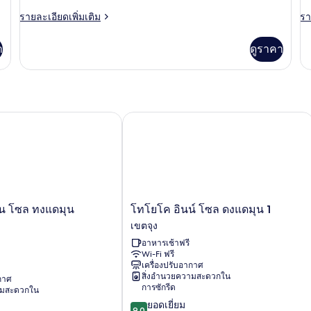
เต
Standard
S
ราย
รา
รายละเอียดเพิ่มเติม
รา
Twin
R
ละเอียด
ละ
เพิ่ม
เพิ
Room
า
ดูราคา
เติม
เต
เกี่ยว
เกี
กับ
กับ
Standard
Si
Twin
R
Room
โซล ทงแดมุน นัมเบอร์ 2
โทโยโค อินน์ โซล ดงแดมุน 1
โท
น โซล ทงแดมุน
โทโยโค อินน์ โซล ดงแดมุน 1
โยโค
เขตจุง
อินน์
อาหารเช้าฟรี
โซล
Wi-Fi ฟรี
ดง
เครื่องปรับอากาศ
แด
สิ่งอำนวยความสะดวกใน
ากาศ
มุน
การซักรีด
ามสะดวกใน
1
9.0
ยอดเยี่ยม
เขต
9.0