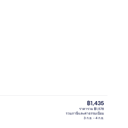
รเวฟ
ห้องดับเบิล | ผ้าม่านกันแสง, ห้องเก็บเสี
ราคา
฿1,435
ปัจจุบัน
ราคารวม ฿1,578
฿1,435
รวมภาษีและค่าธรรมเนียม
ฝ่ายต้อนรับ
3 ก.ย. - 4 ก.ย.