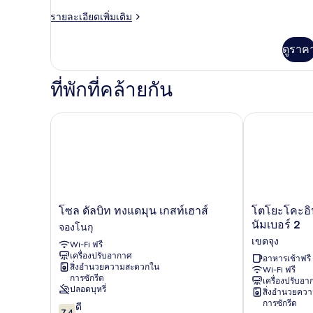
Standard
ราย
รายละเอียดเพิ่มเติม
Double
ละเอียด
เพิ่ม
Room
ดูราค
เติม
เกี่ยว
กับ
ที่พักที่คล้ายกัน
Standard
Double
Room
โซล ดัลบิท ทงแดมุน เกสท์เฮาส์
โตโยะโคะอิน 
โซล
โต
โซล ดัลบิท ทงแดมุน เกสท์เฮาส์
โตโยะโคะอิ
ดัล
โยะ
นัมเบอร์ 2
จองโนกุ
บิท
โคะ
เขตจุง
Wi-Fi ฟรี
ทง
อิน
เครื่องปรับอากาศ
แด
โซล
อาหารเช้าฟรี
สิ่งอำนวยความสะดวกใน
Wi-Fi ฟรี
มุน
ทง
การซักรีด
เครื่องปรับอ
เกส
แด
ปลอดบุหรี่
สิ่งอำนวยคว
ท์
มุน
การซักรีด
7.4
ดี
เฮา
นัมเบอร์
7.4