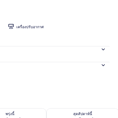
เครื่องปรับอากาศ
องพักว่างในพรุ่งนี้ ส.ค. 8 - ส.ค. 9
ตรวจสอบจำนวนห้องพักว่างในสุดสัปดาห์นี
พรุ่งนี้
สุดสัปดาห์นี้