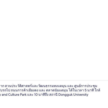
ตู้เย็น, ไมโค
เดินจาก สวนประวัติศาสตร์และวัฒนธรรมทงแดมุน และ ศูนย์การประชุม
ถขับรถไป ถนนการค้าเมียงดง และ ตลาดนัมแดมุน ได้ในเวลา 5 นาที ใกล้
 and Culture Park และ 10 นาทีถึง สถานี Dongguk University
ทางเข้าที่พัก