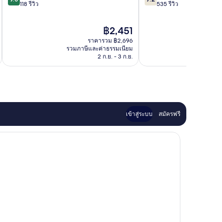
จาก
จาก
118 รีวิว
535 รีวิว
เขต
เขต
10,
10,
จุง
จุง
ยอด
ดี,
ราคา
฿2,451
เยี่ยม,
535
ปัจจุบัน
118
รีวิว
ราคารวม ฿2,696
คือ
รีวิว
รวมภาษีและค่าธรรมเนียม
รวมภาษ
฿2,451
2 ก.ย. - 3 ก.ย.
เข้าสู่ระบบ
สมัครฟรี