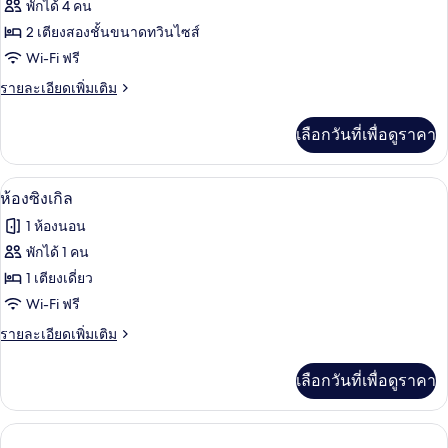
ทั้งหมด
ก
พักได้ 4 คน
ทวิ
ของ
2 เตียงสองชั้นขนาดทวินไซส์
น
ห้อง
Wi-Fi ฟรี
เบสิ
ราย
รายละเอียดเพิ่มเติม
ละเอียด
ก
เพิ่ม
เลือกวันที่เพื่อดูราคา
เติม
สำหรับ
เกี่ยว
สี่
กับ
ห้องซิงเกิล | Wi-Fi ฟรี, ผ้าปูที่นอน
เปิด
3
ห้อง
ห้องซิงเกิล
ท่าน
เบสิ
ภาพถ่าย
1 ห้องนอน
ก
ทั้งหมด
สำหรับ
พักได้ 1 คน
สี่
ของ
1 เตียงเดี่ยว
ท่าน
ห้อง
Wi-Fi ฟรี
ซิงเกิล
ราย
รายละเอียดเพิ่มเติม
ละเอียด
เพิ่ม
เลือกวันที่เพื่อดูราคา
เติม
เกี่ยว
กับ
ห้อง