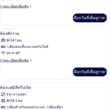
เท่านั้น
ห้อง
ราย
รายละเอียดเพิ่มเติม
ละเอียด
พัก
เพิ่ม
เลือกวันที่เพื่อดูราคา
เติม
รวม,
เกี่ยว
ผู้
กับ
Wi-Fi ฟรี, ผ้าปูที่นอน
เปิด
4
ห้อง
ห้องพักรวม
หญิง
พัก
ภาพถ่าย
พักได้ 1 คน
เท่านั้น
รวม,
ทั้งหมด
ผู้
1 เตียงสองชั้นขนาดทวินไซส์
หญิง
ของ
Wi-Fi ฟรี
เท่านั้น
ห้อง
ราย
รายละเอียดเพิ่มเติม
ละเอียด
พัก
เพิ่ม
เลือกวันที่เพื่อดูราคา
เติม
รวม
เกี่ยว
กับ
ห้องแฟมิลี่ทริปเปิล | Wi-Fi ฟรี, ผ้าปูที่นอ
เปิด
3
ห้อง
ห้องแฟมิลี่ทริปเปิล
พัก
ภาพถ่าย
9 ตารางเมตร
รวม
ทั้งหมด
พักได้ 3 คน
ของ
1 เตียงสำหรับสองท่าน และ 1 เตียงเดี่ยว