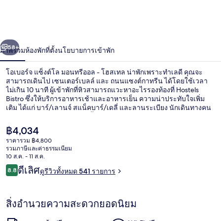
จ
แซ็งต์โล
่อน
ถัดไป
น้า
58+
ภาพรวม
ห้องพัก
ที่ตั้ง
นโยบายการเข้าพัก
มอ
นท
โอเบอร์จ แซ็งต์โล มอนทรีออล - โฮสเทล น่าพักเพราะทำเลดี คุณจะ
สามารถเดินไป เซนเตอร์เบลล์ และ ถนนแซงต์กาทรีน ได้โดยใช้เวลา
รี
ไม่เกิน 10 นาที ผู้เข้าพักที่หิวสามารถแวะหาอะไรรองท้องที่ Hostels
Bistro ซึ่งให้บริการอาหารเช้าและอาหารเย็น ความน่าประทับใจเพิ่ม
เติม ได้แก่ บาร์/เลานจ์ สแน็คบาร์/เดลี่ และลานระเบียง นักเดินทางคน
ออล
อื่นๆ ประทับใจพนักงาน ที่พักนี้อยู่ใกล้ขนส่งสาธารณะ: เดิน 9 นาทีถึง
-
สถานีกาย-คอนคอร์เดีย และ 10 นาทีถึง สถานีโบนาวองทูร์
ราคา
฿4,034
ปัจจุบัน
ราคารวม ฿4,800
โฮ
฿4,034
รวมภาษีและค่าธรรมเนียม
พื้นที่บาร์บีคิว/ปิกนิก
10 ส.ค. - 11 ส.ค.
สเทล
รีวิว
ดีเลิศ
8.8
ดูรีวิวทั้งหมด 541 รายการ
8.8 จาก 10
สิ่งอำนวยความสะดวกยอดนิยม