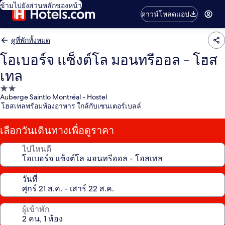
ข้ามไปยังส่วนหลักของหน้า
ดาวน์โหลดแอป
ดูที่พักทั้งหมด
โอเบอร์จ แซ็งต์โล มอนทรีออล - โฮส
เทล
ที่พัก
Auberge Saintlo Montréal - Hostel
2.0
โฮสเทลพร้อมห้องอาหาร ใกล้กับเซนเตอร์เบลล์
ดาว
เลือกวันเดินทางเพื่อดูราคา
ไปไหนดี
วันที่
ผู้เข้าพัก