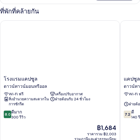
เกี่ยว
กับ
ที่พักที่คล้ายกัน
ห้อง
เบสิ
โรงแรมแคปซูล
แคปซูล เ
ก
ซิงเกิล
โรงแรม
แคปซูล
โรงแรมแคปซูล
แคปซูล
แคปซูล
เรส
ดาวน์ทาวน์มอนทรีออล
ดาวน์ทา
ดาวน์
ซิ
Wi-Fi ฟรี
เครื่องปรับอากาศ
Wi-Fi 
ทาวน์
เดน
สิ่งอำนวยความสะดวกใน
ฝ่ายต้อนรับ 24 ชั่วโมง
มอ
ซ์
การซักรีด
ฝ่ายต้อ
นท
ดาวน์
8.0
7.2
รี
ดีมาก
ทาวน์
ดี
8.0
7.2
จาก
จาก
ออล
300 รีวิว
มอ
140 รี
10,
10,
นท
ราคา
฿1,684
ดี
ดี,
รี
ปัจจุบัน
มาก,
140
ราคารวม ฿2,003
ออล
คือ
รวมภาษีและค่าธรรมเนียม
300
รีวิว