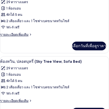
ภาพถ่าย
29 ตารางเมตร
ปลอด
ทั้งหมด
บุหรี่
1 ห้องนอน
(SKYTREE
ของ
พักได้ 5 คน
View)
ห้อง
2 เตียงเดี่ยว และ 1 โซฟาเบดขนาดทวินไซส์
Wi-Fi ฟรี
ทวิน,
ราย
รายละเอียดเพิ่มเติม
ปลอด
ละเอียด
บุหรี่
เพิ่ม
เลือกวันที่เพื่อดูราคา
เติม
(No
เกี่ยว
Tower
กับ
ห้องทวิน, ปลอดบุหรี่ (Sky Tree View, So
เปิด
View,
3
ห้อง
ห้องทวิน, ปลอดบุหรี่ (Sky Tree View, Sofa Bed)
ทวิ
Sofa
ภาพถ่าย
29 ตารางเมตร
น,
Bed)
ทั้งหมด
ปลอด
1 ห้องนอน
บุหรี่
ของ
พักได้ 5 คน
(No
Tower
ห้อง
2 เตียงเดี่ยว และ 1 โซฟาเบดขนาดทวินไซส์
View,
Wi-Fi ฟรี
ทวิน,
Sofa
Bed)
ราย
รายละเอียดเพิ่มเติม
ปลอด
ละเอียด
บุหรี่