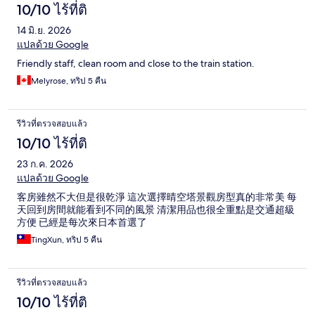
10/10 ไร้ที่ติ
14 มิ.ย. 2026
แปลด้วย Google
Friendly staff, clean room and close to the train station.
Melyrose, ทริป 5 คืน
รีวิวที่ตรวจสอบแล้ว
10/10 ไร้ที่ติ
23 ก.ค. 2026
แปลด้วย Google
客房雖然不大但是很乾淨 這次選擇晴空塔景觀房型真的非常美 每
天回到房間就能看到不同的風景 清潔用品也很全重點是交通超級
方便 已經是每次來日本首選了
TingXun, ทริป 5 คืน
รีวิวที่ตรวจสอบแล้ว
10/10 ไร้ที่ติ