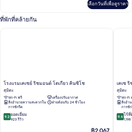
เพิ่ม
เลือกวันที่เพื่อดูราคา
เติม
(Sky
เกี่ยว
Tree
กับ
ที่พักที่คล้ายกัน
View,
ห้อง
ทวิ
Sofa
โรงแรมเคเซย์ ริชมอนด์ โตเกียว คินชิโช
เคเซ ริช
น,
Bed)
ปลอด
บุหรี่
(Sky
Tree
View,
Sofa
Bed)
โรง
เคเซ
โรงแรมเคเซย์ ริชมอนด์ โตเกียว คินชิโช
เคเซ ร
แรม
ริชมอนด
สุมิดะ
สุมิดะ
เค
โรงแรม
Wi-Fi ฟรี
เครื่องปรับอากาศ
Wi-Fi 
เซย์
โตเกียว
สิ่งอำนวยความสะดวกใน
ฝ่ายต้อนรับ 24 ชั่วโมง
สิ่งอ
ริชมอนด์
โอ
การซักรีด
การซัก
โตเกียว
ชิ
9.2
9.4
คิน
ยอดเยี่ยม
อา
ไร้ที่
9.2
9.4
จาก
จาก
ชิโช
923 รีวิว
เกะ
1,198 
10,
10,
สุ
สุ
ราคา
฿2,067
ยอด
ไร้
มิดะ
มิดะ