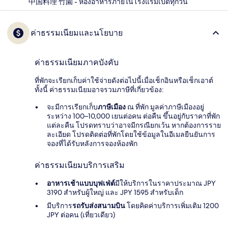
中国料理 竹園 - ห้องอาหารภายในโรงแรมเปิดทุกวัน
ค่าธรรมเนียมและนโยบาย
ค่าธรรมเนียมภาคบังคับ
ที่พักจะเรียกเก็บค่าใช้จ่ายดังต่อไปนี้เมื่อเช็กอินหรือเช็กเอาต์
ทั้งนี้ ค่าธรรมเนียมอาจรวมภาษีที่เกี่ยวข้อง:
จะมีการเรียกเก็บ
ภาษีเมือง
ณ ที่พัก มูลค่าภาษีเมืองอยู่
ระหว่าง 100–10,000 เยนต่อคน ต่อคืน ขึ้นอยู่กับราคาที่พัก
แต่ละคืน โปรดทราบว่าอาจมีกรณียกเว้น หากต้องการราย
ละเอียด โปรดติดต่อที่พักโดยใช้ข้อมูลในอีเมลยืนยันการ
จองที่ได้รับหลังการจองห้องพัก
ค่าธรรมเนียมบริการเสริม
อาหารเช้าแบบบุฟเฟ่ต์
มีให้บริการในราคาประมาณ JPY
3190 สำหรับผู้ใหญ่ และ JPY 1595 สำหรับเด็ก
มีบริการ
รถรับส่งสนามบิน
โดยคิดค่าบริการเพิ่มเติม 1200
JPY ต่อคน (เที่ยวเดียว)