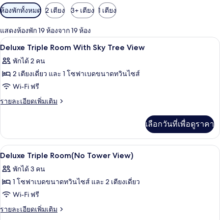
ตัว
ห้องพักทั้งหมด
2 เตียง
3+ เตียง
1 เตียง
กรอง
แสดงห้องพัก 19 ห้องจาก 19 ห้อง
ที่
เครื่องนอนระดับพรีเมียม, ตู้นิรภัยในห้
เปิด
มี
10
Deluxe Triple Room With Sky Tree View
ให้
ภาพถ่าย
พักได้ 2 คน
สำหรับ
ทั้งหมด
2 เตียงเดี่ยว และ 1 โซฟาเบดขนาดทวินไซส์
ห้อง
ของ
Wi-Fi ฟรี
พัก
Deluxe
ราย
รายละเอียดเพิ่มเติม
Triple
ละเอียด
เพิ่ม
Room
เลือกวันที่เพื่อดูราคา
เติม
With
เกี่ยว
Sky
กับ
เครื่องนอนระดับพรีเมียม, ตู้นิรภัยในห้
เปิด
4
Deluxe
Tree
Deluxe Triple Room(No Tower View)
Triple
ภาพถ่าย
View
พักได้ 3 คน
Room
ทั้งหมด
With
1 โซฟาเบดขนาดทวินไซส์ และ 2 เตียงเดี่ยว
Sky
ของ
Wi-Fi ฟรี
Tree
Deluxe
View
ราย
รายละเอียดเพิ่มเติม
Triple
ละเอียด