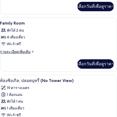
เพิ่ม
Room(No
เลือกวันที่เพื่อดูราคา
เติม
Tower
เกี่ยว
View)
กับ
เครื่องนอนระดับพรีเมียม, ตู้นิรภัยในห้
เปิด
1
Deluxe
Family Room
Triple
ภาพถ่าย
พักได้ 2 คน
Room(No
ทั้งหมด
Tower
4 เตียงเดี่ยว
View)
ของ
Wi-Fi ฟรี
Family
ราย
รายละเอียดเพิ่มเติม
Room
ละเอียด
เพิ่ม
เลือกวันที่เพื่อดูราคา
เติม
เกี่ยว
กับ
ห้องซิงเกิล, ปลอดบุหรี่ (No Tower View)
เปิด
4
Family
ห้องซิงเกิล, ปลอดบุหรี่ (No Tower View)
Room
ภาพถ่าย
19 ตารางเมตร
ทั้งหมด
1 ห้องนอน
ของ
พักได้ 1 คน
ห้อง
1 เตียงเดี่ยว
Wi-Fi ฟรี
ซิงเกิล,