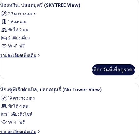
ห้องทวิน, ปลอดบุหรี่ (SKYTREE View) | เ
เปิด
4
ห้อง
ห้องทวิน, ปลอดบุหรี่ (SKYTREE View)
ซิงเกิล,
ภาพถ่าย
29 ตารางเมตร
ปลอด
ทั้งหมด
บุหรี่
1 ห้องนอน
(SKYTREE
ของ
พักได้ 2 คน
View)
ห้อง
2 เตียงเดี่ยว
Wi-Fi ฟรี
ทวิน,
ราย
รายละเอียดเพิ่มเติม
ปลอด
ละเอียด
บุหรี่
เพิ่ม
เลือกวันที่เพื่อดูราคา
เติม
(SKYTREE
เกี่ยว
View)
กับ
ห้องซูพีเรียดับเบิล, ปลอดบุหรี่ (No Tow
เปิด
7
ห้อง
ห้องซูพีเรียดับเบิล, ปลอดบุหรี่ (No Tower View)
ทวิ
ภาพถ่าย
19 ตารางเมตร
น,
ทั้งหมด
ปลอด
พักได้ 4 คน
บุหรี่
ของ
1 เตียงคิงไซส์
(SKYTREE
View)
ห้อง
Wi-Fi ฟรี
ซู
ราย
รายละเอียดเพิ่มเติม
ละเอียด