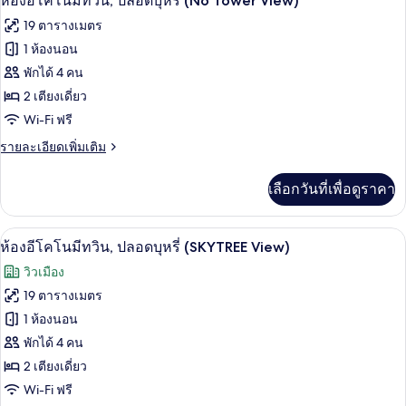
ห้องอีโคโนมีทวิน, ปลอดบุหรี่ (No Tower View)
ปลอด
พัก
ภาพถ่าย
19 ตารางเมตร
สำหรับ
บุหรี่
ทั้งหมด
สี่
1 ห้องนอน
(No
ท่าน,
ของ
พักได้ 4 คน
Tower
ปลอด
บุหรี่
View)
ห้อง
2 เตียงเดี่ยว
(No
Wi-Fi ฟรี
อี
Tower
View)
ราย
รายละเอียดเพิ่มเติม
โค
ละเอียด
โน
เพิ่ม
เลือกวันที่เพื่อดูราคา
เติม
มี
เกี่ยว
ทวิน,
กับ
ห้องอีโคโนมีทวิน, ปลอดบุหรี่ (SKYTREE 
เปิด
5
ห้อง
ห้องอีโคโนมีทวิน, ปลอดบุหรี่ (SKYTREE View)
ปลอด
อี
ภาพถ่าย
วิวเมือง
โค
บุหรี่
ทั้งหมด
โน
19 ตารางเมตร
(No
มี
ของ
1 ห้องนอน
Tower
ทวิ
น,
ห้อง
พักได้ 4 คน
View)
ปลอด
2 เตียงเดี่ยว
อี
บุหรี่
Wi-Fi ฟรี
(No
โค