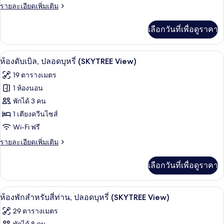
Tower
ราย
รายละเอียดเพิ่มเติม
โน
View)
ละเอียด
มี
เพิ่ม
เลือกวันที่เพื่อดูราคา
เติม
ทวิน,
เกี่ยว
กับ
ปลอด
ห้องดับเบิล, ปลอดบุหรี่ (SKYTREE View) 
เปิด
3
ห้อง
ห้องดับเบิล, ปลอดบุหรี่ (SKYTREE View)
บุหรี่
อี
ภาพถ่าย
19 ตารางเมตร
โค
(SKYTREE
ทั้งหมด
โน
1 ห้องนอน
View)
มี
ของ
พักได้ 3 คน
ทวิ
น,
ห้อง
1 เตียงควีนไซส์
ปลอด
Wi-Fi ฟรี
ดับเบิล,
บุหรี่
(SKYTREE
ราย
รายละเอียดเพิ่มเติม
ปลอด
View)
ละเอียด
บุหรี่
เพิ่ม
เลือกวันที่เพื่อดูราคา
เติม
(SKYTREE
เกี่ยว
View)
กับ
ห้องพักสำหรับสี่ท่าน, ปลอดบุหรี่ (SKYTR
เปิด
4
ห้อง
ห้องพักสำหรับสี่ท่าน, ปลอดบุหรี่ (SKYTREE View)
ดับเบิล,
ภาพถ่าย
29 ตารางเมตร
ปลอด
ทั้งหมด
บุหรี่