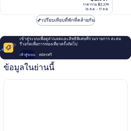
ปัจจุบัน
เยี่ยม,
ที่
ราคารวม ฿2,274
คือ
923
ติ,
16 ส.ค. - 17 ส.ค.
฿2,067
รีวิว
1,198
รีวิว
เปรียบเทียบที่พักที่คล้ายกัน
เข้าสู่ระบบเพื่อดูส่วนลดและสิทธิพิเศษที่ร่วมรายการ สะสม
รีวอร์ดเพื่อการท่องเที่ยวครั้งถัดไป
เข้าสู่ระบบ
สมัครฟรี
ข้อมูลในย่านนี้