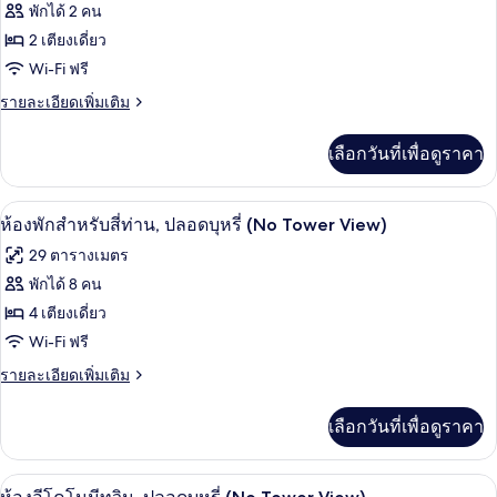
ของ
พักได้ 2 คน
Tower
View)
ห้อง
2 เตียงเดี่ยว
Wi-Fi ฟรี
ทวิน,
ราย
รายละเอียดเพิ่มเติม
ปลอด
ละเอียด
บุหรี่
เพิ่ม
เลือกวันที่เพื่อดูราคา
เติม
(No
เกี่ยว
Tower
กับ
ห้องพักสำหรับสี่ท่าน, ปลอดบุหรี่ (No To
เปิด
View)
4
ห้อง
ห้องพักสำหรับสี่ท่าน, ปลอดบุหรี่ (No Tower View)
ทวิ
ภาพถ่าย
29 ตารางเมตร
น,
ทั้งหมด
ปลอด
พักได้ 8 คน
บุหรี่
ของ
4 เตียงเดี่ยว
(No
Tower
ห้อง
Wi-Fi ฟรี
View)
พัก
ราย
รายละเอียดเพิ่มเติม
ละเอียด
สำหรับ
เพิ่ม
เลือกวันที่เพื่อดูราคา
เติม
สี่
เกี่ยว
ท่าน,
กับ
ห้องอีโคโนมีทวิน, ปลอดบุหรี่ (No Tower
เปิด
4
ห้อง