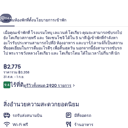
แวน
่อน
ถัดไป
น้า
114+
ภาพรวม
ห้องพัก
ที่ตั้ง
นโยบายการเข้าพัก
ท์
โตเกียว
เมื่อคุณเข้าพักที่ โรงแรมโทบุ เลแวนท์ โตเกียว คุณจะสามารถขับรถไป
ยัง โตเกียวสกายทรี และ วัดเซนโซจิ ได้ใน 5 นาที ผู้เข้าพักที่กำลังหา
อะไรรับประทานสามารถไปที่3 ห้องอาหาร และบาร์/เลานจ์ก็เป็นสถาน
ที่ยอดเยี่ยมในการดื่มอะไรดีๆ เพื่อสิ้นสุดวัน นอกจากนี้ยังสามารถขับรถ
ไป พระราชวังหลวงโตเกียว และ โตเกียวโดม ได้ในเวลาไม่กี่นาที นัก
เดินทางล้วนแล้วแต่ประทับใจพนักงานและอาหารเช้า
ราคา
฿2,775
ปัจจุบัน
ราคารวม ฿3,358
฿2,775
31 ส.ค. - 1 ก.ย.
ทางเข้าที่พัก
รีวิว
ไร้ที่ติ
9.4
ดูรีวิวทั้งหมด 2,920 รายการ
9.4 จาก 10
สิ่งอำนวยความสะดวกยอดนิยม
รถรับส่งสนามบิน
มีที่จอดรถ
Wi-Fi ฟรี
ร้านอาหาร