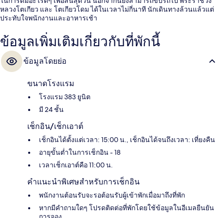
ในการดื่มอะไรดีๆ เพื่อสิ้นสุดวัน นอกจากนี้ยังสามารถขับรถไป พระราชวัง
หลวงโตเกียว และ โตเกียวโดม ได้ในเวลาไม่กี่นาที นักเดินทางล้วนแล้วแต่
ประทับใจพนักงานและอาหารเช้า
ข้อมูลเพิ่มเติมเกี่ยวกับที่พักนี้
ข้อมูลโดยย่อ
ขนาดโรงแรม
โรงแรม 383 ยูนิต
มี 24 ชั้น
เช็กอิน/เช็กเอาต์
เช็กอินได้ตั้งแต่เวลา: 15:00 น., เช็กอินได้จนถึงเวลา: เที่ยงคืน
อายุขั้นต่ำในการเช็กอิน - 18
เวลาเช็กเอาต์คือ 11:00 น.
คำแนะนำพิเศษสำหรับการเช็กอิน
พนักงานต้อนรับจะรอต้อนรับผู้เข้าพักเมื่อมาถึงที่พัก
หากมีคำถามใดๆ โปรดติดต่อที่พักโดยใช้ข้อมูลในอีเมลยืนยัน
การจอง