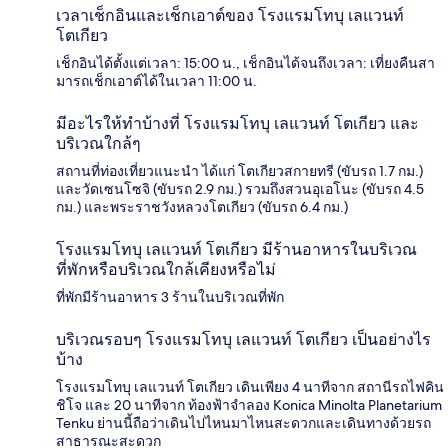
เวลาเช็กอินและเช็กเอาต์ของ โรงแรมโทบุ เลแวนท์
โตเกียว
เช็กอินได้ตั้งแต่เวลา: 15:00 น., เช็กอินได้จนถึงเวลา: เที่ยงคืนสา
มารถเช็กเอาต์ได้ในเวลา 11:00 น.
มีอะไรให้ทำบ้างที่ โรงแรมโทบุ เลแวนท์ โตเกียว และ
บริเวณใกล้ๆ
สถานที่ท่องเที่ยวแนะนำ ได้แก่ โตเกียวสกายทรี (ขับรถ 1.7 กม.)
และวัดเซนโซจิ (ขับรถ 2.9 กม.) รวมถึงสวนอุเอโนะ (ขับรถ 4.5
กม.) และพระราชวังหลวงโตเกียว (ขับรถ 6.4 กม.)
โรงแรมโทบุ เลแวนท์ โตเกียว มีร้านอาหารในบริเวณ
ที่พักหรือบริเวณใกล้เคียงหรือไม่
ที่พักมีร้านอาหาร 3 ร้านในบริเวณที่พัก
บริเวณรอบๆ โรงแรมโทบุ เลแวนท์ โตเกียว เป็นอย่างไร
บ้าง
โรงแรมโทบุ เลแวนท์ โตเกียว เดินเพียง 4 นาทีจาก สถานีรถไฟคิน
ชิโจ และ 20 นาทีจาก ท้องฟ้าจำลอง Konica Minolta Planetarium
Tenku ย่านนี้ถือว่าเดินไปไหนมาไหนสะดวกและเดินทางด้วยรถ
สาธารณะสะดวก