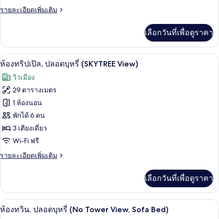
(SKYTREE
ทริปเปิล,
ราย
รายละเอียดเพิ่มเติม
View)
ละเอียด
ปลอด
เพิ่ม
เลือกวันที่เพื่อดูราคา
เติม
บุหรี่
เกี่ยว
(No
กับ
เครื่องนอนระดับพรีเมียม, ตู้นิรภัยในห้
เปิด
Tower
2
ห้อง
ห้องทริปเปิล, ปลอดบุหรี่ (SKYTREE View)
ทริปเปิล,
View)
ภาพถ่าย
วิวเมือง
ปลอด
ทั้งหมด
บุหรี่
29 ตารางเมตร
(No
ของ
1 ห้องนอน
Tower
View)
ห้อง
พักได้ 6 คน
3 เตียงเดี่ยว
ทริปเปิล,
Wi-Fi ฟรี
ปลอด
ราย
รายละเอียดเพิ่มเติม
บุหรี่
ละเอียด
(SKYTREE
เพิ่ม
เลือกวันที่เพื่อดูราคา
เติม
View)
เกี่ยว
กับ
ห้องทวิน, ปลอดบุหรี่ (No Tower View, So
เปิด
4
ห้อง
ห้องทวิน, ปลอดบุหรี่ (No Tower View, Sofa Bed)
ทริปเปิล,