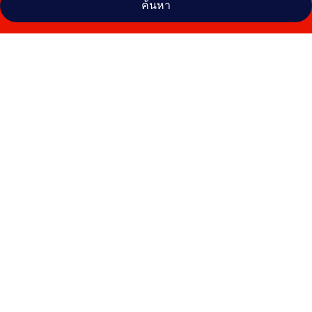
ค้นหา
คลัง
ภาพ
โรงแรม
โทบุ
เล