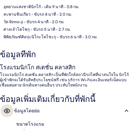
อุทยานแห่งชาตินิกโก้
- เดิน 9 นาที
- 0.8 กม.
สะพานชินเกียว
- ขับรถ 4 นาที
- 2.0 กม.
วัด Rinno-ji
- ขับรถ 4 นาที
- 2.0 กม.
ศาลเจ้าโตโชกุ
- ขับรถ 5 นาที
- 2.7 กม.
พิพิธภัณฑ์ศิลปะนิโกะโทโชะกุ
- ขับรถ 6 นาที
- 3.0 กม.
ข้อมูลที่พัก
โรงแรมนิกโก สเตชั่น คลาสสิก
โรงแรมนิกโก สเตชั่น คลาสสิก เป็นที่พักใกล้สถานีรถไฟที่น่าสนใจใน นิกโก้
ผู้เข้าพักจะได้รับสิทธิประโยชน์ฟรี เช่น บริการ Wi-Fiและอินเทอร์เน็ตแบบ
เชื่อมต่อสาย นักเดินทางคนอื่นๆ ประทับใจพนักงาน
ข้อมูลเพิ่มเติมเกี่ยวกับที่พักนี้
ข้อมูลโดยย่อ
ขนาดโรงแรม