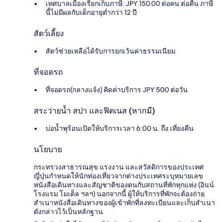
เทศบาลเมืองเรียกเก็บภาษี: JPY 150.00 ต่อคน ต่อคืน ภาษี
นี้ไม่มีผลกับเด็กอายุต่ำกว่า 12 ปี
สัตว์เลี้ยง
สัตว์ช่วยเหลือได้รับการยกเว้นค่าธรรมเนียม
ที่จอดรถ
ที่จอดรถ(กลางแจ้ง) คิดค่าบริการ JPY 500 ต่อวัน
สระว่ายน้ำ สปา และฟิตเนส (หากมี)
บ่อน้ำพุร้อนเปิดให้บริการเวลา 6:00 น. ถึง เที่ยงคืน
นโยบาย
กระทรวงสาธารณสุข แรงงาน และสวัสดิการของประเทศ
ญี่ปุ่นกำหนดให้นักท่องเที่ยวจากต่างประเทศระบุหมายเลข
หนังสือเดินทางและสัญชาติของตนกับสถานที่พักทุกแห่ง (อินน์
โรงแรม โมเต็ล ฯลฯ) นอกจากนี้ ผู้ให้บริการที่พักจะต้องถ่าย
สำเนาหนังสือเดินทางของผู้เข้าพักที่ลงทะเบียนและเก็บสำเนา
ดังกล่าวไว้เป็นหลักฐาน