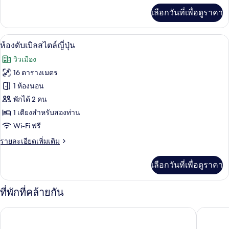
เพิ่ม
เลือกวันที่เพื่อดูราคา
เติม
เกี่ยว
กับ
ห้องดับเบิลสไตล์ญี่ปุ่น | ตู้นิรภัยในห้อง
เปิด
13
ห้อง
ห้องดับเบิลสไตล์ญี่ปุ่น
สวี
ภาพถ่าย
วิวเมือง
ท
ทั้งหมด
16 ตารางเมตร
ของ
1 ห้องนอน
ห้อง
พักได้ 2 คน
1 เตียงสำหรับสองท่าน
ดับเบิล
Wi-Fi ฟรี
สไตล์
ราย
รายละเอียดเพิ่มเติม
ญี่ปุ่น
ละเอียด
เพิ่ม
เลือกวันที่เพื่อดูราคา
เติม
เกี่ยว
กับ
ที่พักที่คล้ายกัน
ห้อง
ดับเบิล
โรงแรมนิกโก้ สเตชั่น II บังกัง
แฟร์ฟิลด์
สไตล์
ญี่ปุ่น