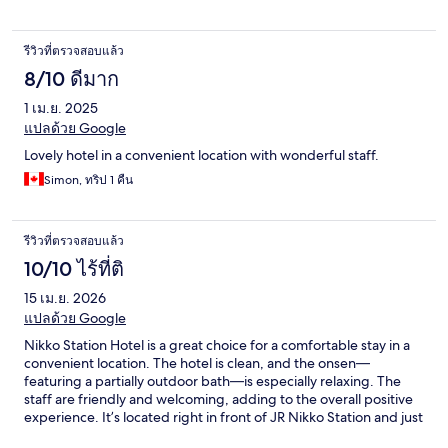
รีวิวที่ตรวจสอบแล้ว
8/10 ดีมาก
1 เม.ย. 2025
แปลด้วย Google
Lovely hotel in a convenient location with wonderful staff.
Simon, ทริป 1 คืน
รีวิวที่ตรวจสอบแล้ว
10/10 ไร้ที่ติ
15 เม.ย. 2026
แปลด้วย Google
Nikko Station Hotel is a great choice for a comfortable stay in a
convenient location. The hotel is clean, and the onsen—
featuring a partially outdoor bath—is especially relaxing. The
staff are friendly and welcoming, adding to the overall positive
experience. It’s located right in front of JR Nikko Station and just
a few minutes’ walk from Tobu Nikko Station, making it very easy