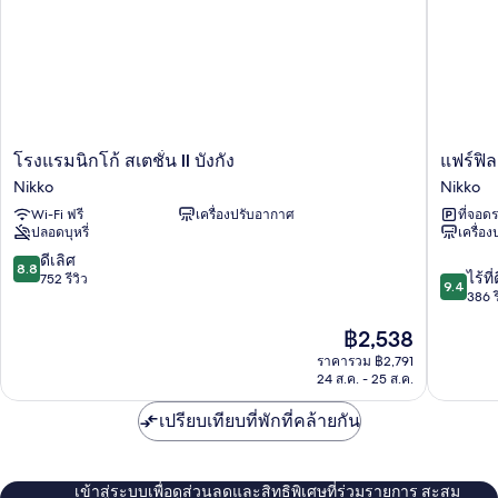
โรง
แฟร์
โรงแรมนิกโก้ สเตชั่น II บังกัง
แฟร์ฟิล
แร
ฟิลด์
Nikko
Nikko
มนิก
บาย
Wi-Fi ฟรี
เครื่องปรับอากาศ
ที่จอด
โก้
มา
ปลอดบุหรี่
เครื่อ
ส
ริ
เตชั่
ออทท์
8.8
ดีเลิศ
8.8
9.4
น
โท
ไร้ที่
จาก
752 รีวิว
9.4
จาก
II
จิกิ
386 ร
10,
10,
บัง
นิค
ดี
ราคา
฿2,538
ไร้
กัง
โก
เลิศ,
ปัจจุบัน
ที่
Nikko
Nikko
752
ราคารวม ฿2,791
คือ
ติ,
รีวิว
24 ส.ค. - 25 ส.ค.
฿2,538
386
รีวิว
เปรียบเทียบที่พักที่คล้ายกัน
เข้าสู่ระบบเพื่อดูส่วนลดและสิทธิพิเศษที่ร่วมรายการ สะสม