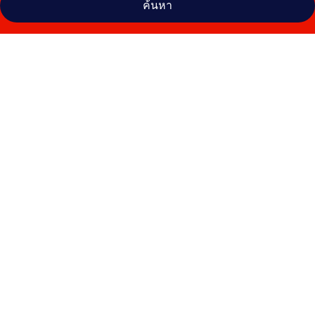
ค้นหา
คลัง
ภาพ
โรง
แร
มนิก