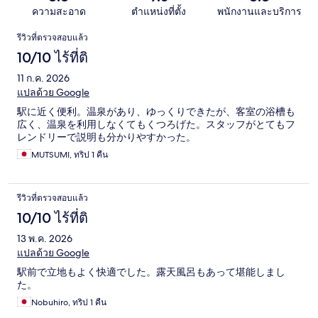
ความสะอาด
ตำแหน่งที่ตั้ง
พนักงานและบริการ
รีวิว
รีวิวที่ตรวจสอบแล้ว
10/10 ไร้ที่ติ
11 ก.ค. 2026
แปลด้วย Google
駅に近く便利。温泉があり、ゆっくりできたが、客室の浴槽も
広く、温泉を利用しなくてもくつろげた。スタッフがとてもフ
レンドリーで説明も分かりやすかった。
MUTSUMI, ทริป 1 คืน
รีวิวที่ตรวจสอบแล้ว
10/10 ไร้ที่ติ
13 พ.ค. 2026
แปลด้วย Google
駅前で立地もよく快適でした。露天風呂もあって堪能しまし
た。
Nobuhiro, ทริป 1 คืน