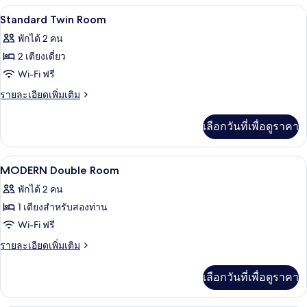
ตู้นิรภัยในห้องพัก, โต๊ะทำงาน, ผ้าม่านก
เปิด
มี
1
Standard Twin Room
ให้
ภาพถ่าย
พักได้ 2 คน
สำหรับ
ทั้งหมด
2 เตียงเดี่ยว
ห้อง
ของ
Wi-Fi ฟรี
พัก
Standard
ราย
รายละเอียดเพิ่มเติม
Twin
ละเอียด
เพิ่ม
Room
เลือกวันที่เพื่อดูราคา
เติม
เกี่ยว
กับ
ตู้นิรภัยในห้องพัก, โต๊ะทำงาน, ผ้าม่านก
เปิด
1
Standard
MODERN Double Room
Twin
ภาพถ่าย
พักได้ 2 คน
Room
ทั้งหมด
1 เตียงสำหรับสองท่าน
ของ
Wi-Fi ฟรี
MODERN
ราย
รายละเอียดเพิ่มเติม
Double
ละเอียด
เพิ่ม
Room
เลือกวันที่เพื่อดูราคา
เติม
เกี่ยว
กับ