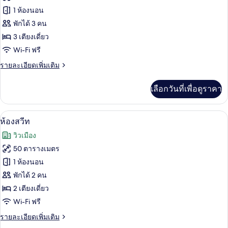
ของ
1 ห้องนอน
ห้อง
พักได้ 3 คน
3 เตียงเดี่ยว
ทริปเปิล
Wi-Fi ฟรี
สไตล์
ราย
รายละเอียดเพิ่มเติม
ญี่ปุ่น
ละเอียด
เพิ่ม
เลือกวันที่เพื่อดูราคา
เติม
เกี่ยว
กับ
ห้องสวีท | ตู้นิรภัยในห้องพัก, โต๊ะทำงาน
เปิด
18
ห้อง
ห้องสวีท
ทริปเปิล
ภาพถ่าย
วิวเมือง
สไตล์
ทั้งหมด
ญี่ปุ่น
50 ตารางเมตร
ของ
1 ห้องนอน
ห้อง
พักได้ 2 คน
2 เตียงเดี่ยว
สวีท
Wi-Fi ฟรี
ราย
รายละเอียดเพิ่มเติม
ละเอียด