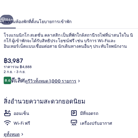
โก
่อน
ถัดไป
น้า
156+
ภาพรวม
ห้องพัก
ที่ตั้ง
นโยบายการเข้าพัก
ส
เตชั่
โรงแรมนิกโก สเตชั่น คลาสสิก เป็นที่พักใกล้สถานีรถไฟที่น่าสนใจใน นิ
กโก้ ผู้เข้าพักจะได้รับสิทธิประโยชน์ฟรี เช่น บริการ Wi-Fiและ
น
อินเทอร์เน็ตแบบเชื่อมต่อสาย นักเดินทางคนอื่นๆ ประทับใจพนักงาน
คลาส
ราคา
฿3,987
ปัจจุบัน
ราคารวม ฿4,888
สิก
฿3,987
2 ก.ย. - 3 ก.ย.
รีวิว
ดีเลิศ
8.6
ดูรีวิวทั้งหมด 1,000 รายการ
8.6 จาก 10
น้ำพุร้อน
สิ่งอำนวยความสะดวกยอดนิยม
ออนเซ็น
มีที่จอดรถ
Wi-Fi ฟรี
เครื่องปรับอากาศ
ดูทั้งหมด