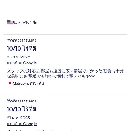
to get around. The lounge offers nice extras like free
newspapers and a beverage machine with green tea, coffee,
oolong tea, and water. Overall, a pleasant and well-located stay.
RUMI, ทริป 1 คืน
รีวิวที่ตรวจสอบแล้ว
10/10 ไร้ที่ติ
23 ก.ย. 2025
แปลด้วย Google
スタッフの対応,お部屋も適度に広く清潔でよかった 朝食も十分
な美味しさ 駅近でも静かで便利で駅スパもgood
Matsuoka, ทริป 1 คืน
รีวิวที่ตรวจสอบแล้ว
10/10 ไร้ที่ติ
21 พ.ค. 2025
แปลด้วย Google