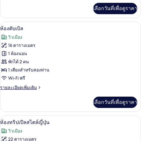
เพิ่ม
เลือกวันที่เพื่อดูราคา
เติม
เกี่ยว
กับ
ห้องดับเบิล | ตู้นิรภัยในห้องพัก, โต๊ะทำ
เปิด
11
ห้อง
ห้องดับเบิล
ทวิ
ภาพถ่าย
วิวเมือง
น
ทั้งหมด
16 ตารางเมตร
ของ
1 ห้องนอน
ห้อง
พักได้ 2 คน
1 เตียงสำหรับสองท่าน
ดับเบิล
Wi-Fi ฟรี
ราย
รายละเอียดเพิ่มเติม
ละเอียด
เพิ่ม
เลือกวันที่เพื่อดูราคา
เติม
เกี่ยว
กับ
ห้องทริปเปิลสไตล์ญี่ปุ่น | ตู้นิรภัยในห้
เปิด
9
ห้อง
ห้องทริปเปิลสไตล์ญี่ปุ่น
ดับเบิล
ภาพถ่าย
วิวเมือง
ทั้งหมด
22 ตารางเมตร