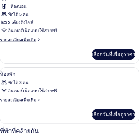
Network)
ของ
1 ห้องนอน
ห้อง
พักได้ 5 คน
2 เตียงคิงไซส์
พัก
อินเทอร์เน็ตแบบใช้สายฟรี
สำหรับ
ราย
รายละเอียดเพิ่มเติม
สี่
ละเอียด
ท่าน
เพิ่ม
เลือกวันที่เพื่อดูราคา
เติม
(Cartoon
เกี่ยว
Network)
กับ
ผ้านวมขนเป็ด, ตู้นิรภัยในห้องพัก, โต๊ะ
เปิด
9
ห้อง
ห้องพัก
พัก
ภาพถ่าย
พักได้ 3 คน
สำหรับ
ทั้งหมด
สี่
อินเทอร์เน็ตแบบใช้สายฟรี
ท่าน
ของ
ราย
รายละเอียดเพิ่มเติม
(Cartoon
ละเอียด
Network)
ห้อง
เพิ่ม
เลือกวันที่เพื่อดูราคา
พัก
เติม
เกี่ยว
กับ
ที่พักที่คล้ายกัน
ห้อง
พัก