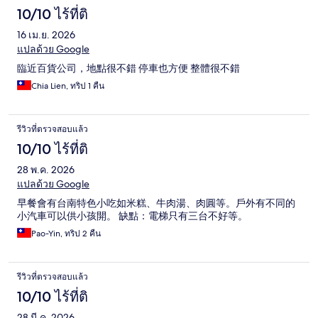
10/10 ไร้ที่ติ
16 เม.ย. 2026
แปลด้วย Google
臨近百貨公司，地點很不錯 停車也方便 整體很不錯
Chia Lien, ทริป 1 คืน
รีวิวที่ตรวจสอบแล้ว
10/10 ไร้ที่ติ
28 พ.ค. 2026
แปลด้วย Google
早餐會有台南特色小吃如米糕、牛肉湯、肉圓等。戶外有不同的
小汽車可以供小孩開。 缺點：電梯只有三台不好等。
Pao-Yin, ทริป 2 คืน
รีวิวที่ตรวจสอบแล้ว
10/10 ไร้ที่ติ
28 มี.ค. 2026