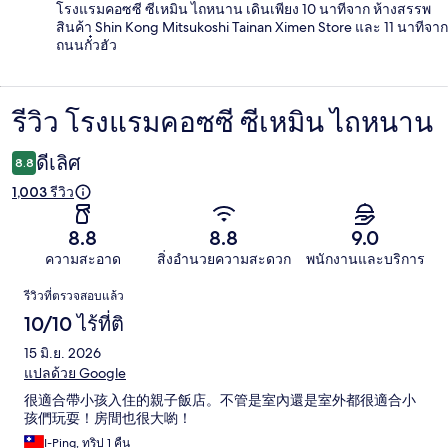
โรงแรมคอซซี ซีเหมิน ไถหนาน เดินเพียง 10 นาทีจาก ห้างสรรพ
สินค้า Shin Kong Mitsukoshi Tainan Ximen Store และ 11 นาทีจาก
ถนนกั๋วฮัว
รีวิว โรงแรมคอซซี ซีเหมิน ไถหนาน
รีวิว
ดีเลิศ
8.8
1,003 รีวิว
8.8
8.8
9.0
ความสะอาด
สิ่งอำนวยความสะดวก
พนักงานและบริการ
รีวิว
รีวิวที่ตรวจสอบแล้ว
10/10 ไร้ที่ติ
15 มิ.ย. 2026
แปลด้วย Google
很適合帶小孩入住的親子飯店。不管是室內還是室外都很適合小
孩們玩耍！房間也很大喲！
I-Ping, ทริป 1 คืน