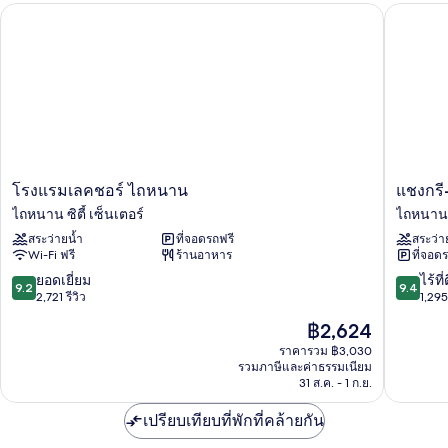
โรงแรมเลคชอร์ ไถหนาน
แชงกรี-ล
โรง
แช
โรงแรมเลคชอร์ ไถหนาน
แชงกรี
แรม
งกรี-
ไถหนาน ซิตี้ เซ็นเตอร์
ไถหนาน ซ
เล
ลา
สระว่ายน้ำ
ที่จอดรถฟรี
สระว่า
คช
ฟาร์
Wi-Fi ฟรี
ร้านอาหาร
ที่จอด
อร์
อีส
ไถ
เทิร์น
9.2
9.4
ยอดเยี่ยม
ไร้ที่
9.2
9.4
หนาน
ไถ
จาก
จาก
2,721 รีวิว
1,295 
ไถ
หนาน
10,
10,
ราคา
฿2,624
หนาน
ไถ
ยอด
ไร้
ปัจจุบัน
ซิตี้
หนาน
เยี่ยม,
ที่
ราคารวม ฿3,030
คือ
เซ็นเตอร์
รวมภาษีและค่าธรรมเนียม
ซิตี้
2,721
ติ,
฿2,624
31 ส.ค. - 1 ก.ย.
เซ็นเตอร
รีวิว
1,295
รีวิว
เปรียบเทียบที่พักที่คล้ายกัน