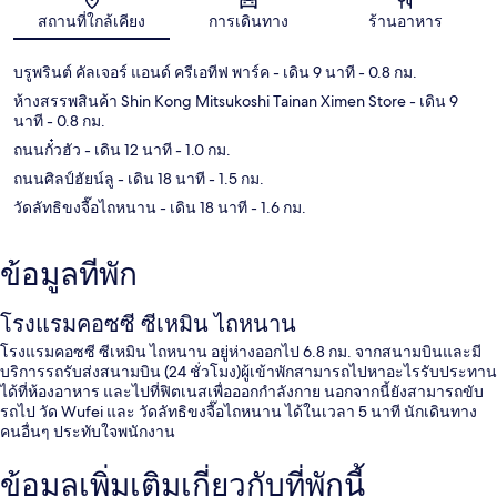
แผนที่
สถานที่ใกล้เคียง
การเดินทาง
ร้านอาหาร
บรูพรินต์ คัลเจอร์ แอนด์ ครีเอทีฟ พาร์ค
- เดิน 9 นาที
- 0.8 กม.
ห้างสรรพสินค้า Shin Kong Mitsukoshi Tainan Ximen Store
- เดิน 9
นาที
- 0.8 กม.
ถนนกั๋วฮัว
- เดิน 12 นาที
- 1.0 กม.
ถนนศิลป์ฮัยน์ลู
- เดิน 18 นาที
- 1.5 กม.
วัดลัทธิขงจื๊อไถหนาน
- เดิน 18 นาที
- 1.6 กม.
ข้อมูลที่พัก
โรงแรมคอซซี ซีเหมิน ไถหนาน
โรงแรมคอซซี ซีเหมิน ไถหนาน อยู่ห่างออกไป 6.8 กม. จากสนามบินและมี
บริการรถรับส่งสนามบิน (24 ชั่วโมง)ผู้เข้าพักสามารถไปหาอะไรรับประทาน
ได้ที่ห้องอาหาร และไปที่ฟิตเนสเพื่อออกกำลังกาย นอกจากนี้ยังสามารถขับ
รถไป วัด Wufei และ วัดลัทธิขงจื๊อไถหนาน ได้ในเวลา 5 นาที นักเดินทาง
คนอื่นๆ ประทับใจพนักงาน
ข้อมูลเพิ่มเติมเกี่ยวกับที่พักนี้