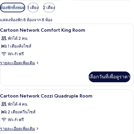
ตัว
ห้องพักทั้งหมด
1 เตียง
2 เตียง
กรอง
แสดงห้องพัก 8 ห้องจาก 8 ห้อง
ที่
ผ้านวมขนเป็ด, ตู้นิรภัยในห้องพัก, โต๊ะ
เปิด
มี
11
Cartoon Network Comfort King Room
ให้
ภาพถ่าย
พักได้ 2 คน
สำหรับ
ทั้งหมด
1 เตียงคิงไซส์
ห้อง
ของ
Wi-Fi ฟรี
พัก
Cartoon
ราย
รายละเอียดเพิ่มเติม
Network
ละเอียด
เพิ่ม
Comfort
เลือกวันที่เพื่อดูราคา
เติม
King
เกี่ยว
Room
กับ
ผ้านวมขนเป็ด, ตู้นิรภัยในห้องพัก, โต๊ะ
เปิด
10
Cartoon
Cartoon Network Cozzi Quadruple Room
Network
ภาพถ่าย
พักได้ 4 คน
Comfort
ทั้งหมด
King
2 เตียงควีนไซส์
Room
ของ
Wi-Fi ฟรี
Cartoon
ราย
รายละเอียดเพิ่มเติม
ละเอียด