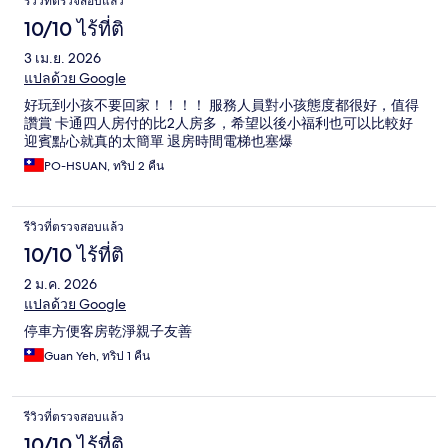
รีวิวที่ตรวจสอบแล้ว
10/10 ไร้ที่ติ
3 เม.ย. 2026
แปลด้วย Google
好玩到小孩不要回家！！！！ 服務人員對小孩態度都很好，值得
讚賞 卡通四人房付的比2人房多，希望以後小福利也可以比較好
迎賓點心就真的太簡單 退房時間電梯也塞爆
PO-HSUAN, ทริป 2 คืน
รีวิวที่ตรวจสอบแล้ว
10/10 ไร้ที่ติ
2 ม.ค. 2026
แปลด้วย Google
停車方便客房乾淨親子友善
Guan Yeh, ทริป 1 คืน
รีวิวที่ตรวจสอบแล้ว
10/10 ไร้ที่ติ