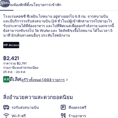
น้า
55+
ภาพรวม
ห้องพัก
ที่ตั้ง
นโยบายการเข้าพัก
ซี
เห
โรงแรมคอซซี ซีเหมิน ไถหนาน อยู่ห่างออกไป 6.8 กม. จากสนามบิน
และมีบริการรถรับส่งสนามบิน (24 ชั่วโมง)ผู้เข้าพักสามารถไปหาอะไร
มิน
รับประทานได้ที่ห้องอาหาร และไปที่ฟิตเนสเพื่อออกกำลังกาย นอกจากนี้
ยังสามารถขับรถไป วัด Wufei และ วัดลัทธิขงจื๊อไถหนาน ได้ในเวลา 5
นาที นักเดินทางคนอื่นๆ ประทับใจพนักงาน
ไถ
VIP Access
หนาน
ราคา
฿2,421
บริเวณภายนอก
ปัจจุบัน
ราคารวม ฿2,797
฿2,421
รวมภาษีและค่าธรรมเนียม
25 ส.ค. - 26 ส.ค.
รีวิว
ดีเลิศ
8.8
ดูรีวิวทั้งหมด 1,003 รายการ
8.8 จาก 10
สิ่งอำนวยความสะดวกยอดนิยม
รถรับส่งสนามบิน
ที่จอดรถฟรี
Wi-Fi ฟรี
ร้านอาหาร