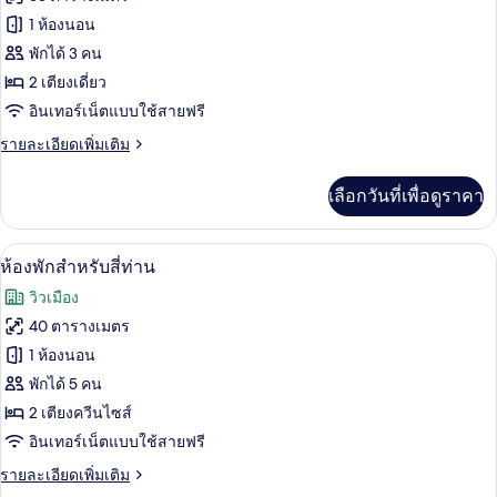
ของ
1 ห้องนอน
ห้อง
พักได้ 3 คน
2 เตียงเดี่ยว
คอมฟอร์ท
อินเทอร์เน็ตแบบใช้สายฟรี
ทวิน
ราย
รายละเอียดเพิ่มเติม
ละเอียด
เพิ่ม
เลือกวันที่เพื่อดูราคา
เติม
เกี่ยว
กับ
ห้องพักสำหรับสี่ท่าน | ผ้านวมขนเป็ด, ตู
เปิด
3
ห้อง
ห้องพักสำหรับสี่ท่าน
คอมฟอร์ท
ภาพถ่าย
วิวเมือง
ทวิ
ทั้งหมด
น
40 ตารางเมตร
ของ
1 ห้องนอน
ห้อง
พักได้ 5 คน
2 เตียงควีนไซส์
พัก
อินเทอร์เน็ตแบบใช้สายฟรี
สำหรับ
ราย
รายละเอียดเพิ่มเติม
สี่
ละเอียด