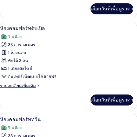
Network
เพิ่ม
Cozzi
เลือกวันที่เพื่อดูราคา
เติม
Quadruple
เกี่ยว
Room
กับ
ห้องคอมฟอร์ทดับเบิล | ผ้านวมขนเป็ด, ตู
เปิด
5
Cartoon
ห้องคอมฟอร์ทดับเบิล
Network
ภาพถ่าย
วิวเมือง
Cozzi
ทั้งหมด
Quadruple
33 ตารางเมตร
Room
ของ
1 ห้องนอน
ห้อง
พักได้ 3 คน
1 เตียงคิงไซส์
คอมฟอร์ท
อินเทอร์เน็ตแบบใช้สายฟรี
ดับเบิล
ราย
รายละเอียดเพิ่มเติม
ละเอียด
เพิ่ม
เลือกวันที่เพื่อดูราคา
เติม
เกี่ยว
กับ
ห้องคอมฟอร์ททวิน | ผ้านวมขนเป็ด, ตู้น
เปิด
4
ห้อง
ห้องคอมฟอร์ททวิน
คอมฟอร์ท
ภาพถ่าย
วิวเมือง
ดับเบิล
ทั้งหมด
33 ตารางเมตร