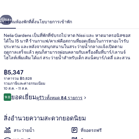
่อน
ถัดไป
น้า
58+
ภาพรวม
ห้องพัก
ที่ตั้ง
นโยบายการเข้าพัก
Nelia Gardens เป็นที่พักที่ขับรถไป หาด Nissi และ หาดมาครอนิสซอส
ได้ใน 15 นาที ร้านกาแฟ/คาเฟ่คือสถานที่ยอดเยี่ยมในการหาอะไรรับ
ประทาน และหลังจากสนุกสนานในสระว่ายน้ำกลางแจ้งเปิดตาม
ฤดูกาลเสร็จแล้ว คุณก็สามารถผ่อนคลายกับเครื่องดื่มที่บาร์/เลานจ์
ไฮไลท์เพิ่มเติม ได้แก่ สระว่ายน้ำสำหรับเด็ก สแน็คบาร์/เดลี่ และสวน
ราคา
฿5,347
ปัจจุบัน
ราคารวม ฿5,828
฿5,347
รวมภาษีและค่าธรรมเนียม
สระว่ายน้ำกลางแจ้งเปิดตามฤดูกาล, ร่มร
10 ส.ค. - 11 ส.ค.
รีวิว
ยอดเยี่ยม
9.0
ดูรีวิวทั้งหมด 84 รายการ
9.0 จาก 10
สิ่งอำนวยความสะดวกยอดนิยม
สระว่ายน้ำ
ที่จอดรถฟรี