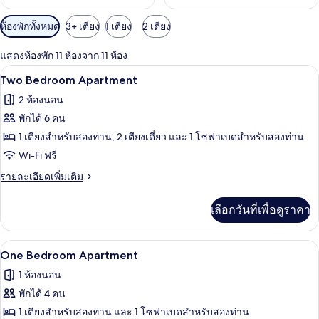
ตัว
ห้องพักทั้งหมด
3+ เตียง
1 เตียง
2 เตียง
กรอง
แสดงห้องพัก 11 ห้องจาก 11 ห้อง
ที่
โต๊ะทำงาน, ห้องเก็บเสียง, Wi-Fi ฟรี, ผ้าป
เปิด
มี
5
Two Bedroom Apartment
ให้
ภาพถ่าย
2 ห้องนอน
สำหรับ
ทั้งหมด
พักได้ 6 คน
ห้อง
ของ
1 เตียงสำหรับสองท่าน, 2 เตียงเดี่ยว และ 1 โซฟาเบดสำหรับสองท่าน
พัก
Two
Wi-Fi ฟรี
Bedroom
ราย
รายละเอียดเพิ่มเติม
Apartment
ละเอียด
เพิ่ม
เลือกวันที่เพื่อดูราคา
เติม
เกี่ยว
กับ
โต๊ะทำงาน, ห้องเก็บเสียง, Wi-Fi ฟรี, ผ้าป
เปิด
5
Two
One Bedroom Apartment
Bedroom
ภาพถ่าย
1 ห้องนอน
Apartment
ทั้งหมด
พักได้ 4 คน
ของ
1 เตียงสำหรับสองท่าน และ 1 โซฟาเบดสำหรับสองท่าน