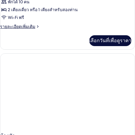
ทั้งหมด
พักได้ 10 คน
ของ
2 เตียงเดี่ยว หรือ 1 เตียงสำหรับสองท่าน
APARTMENT
Wi-Fi ฟรี
ONE
ราย
รายละเอียดเพิ่มเติม
BEDROOM
ละเอียด
เพิ่ม
เลือกวันที่เพื่อดูราคา
เติม
เกี่ยว
กับ
APARTMENT
ONE
BEDROOM