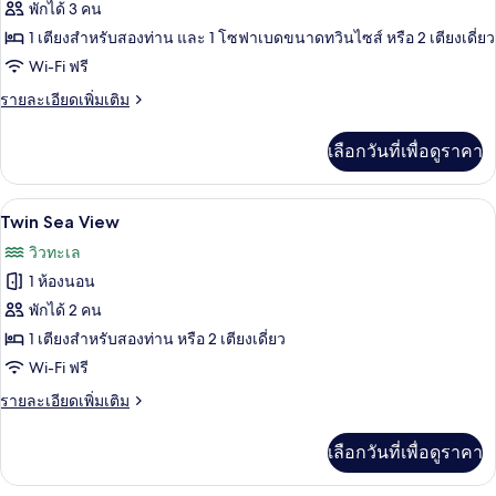
ทั้งหมด
พักได้ 3 คน
ของ
1 เตียงสำหรับสองท่าน และ 1 โซฟาเบดขนาดทวินไซส์ หรือ 2 เตียงเดี่ยว
Twin
Wi-Fi ฟรี
Pool
ราย
รายละเอียดเพิ่มเติม
View
ละเอียด
เพิ่ม
เลือกวันที่เพื่อดูราคา
เติม
เกี่ยว
กับ
โต๊ะทำงาน, ห้องเก็บเสียง, Wi-Fi ฟรี, ผ้าป
เปิด
3
Twin
Twin Sea View
Pool
ภาพถ่าย
วิวทะเล
View
ทั้งหมด
1 ห้องนอน
ของ
พักได้ 2 คน
Twin
1 เตียงสำหรับสองท่าน หรือ 2 เตียงเดี่ยว
Sea
Wi-Fi ฟรี
View
ราย
รายละเอียดเพิ่มเติม
ละเอียด
เพิ่ม
เลือกวันที่เพื่อดูราคา
เติม
เกี่ยว