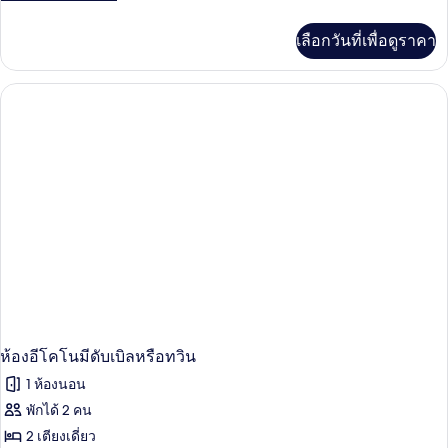
ละเอียด
เพิ่ม
เลือกวันที่เพื่อดูราคา
เติม
เกี่ยว
กับ
Deluxe
Superior
ห้องอีโคโนมีดับเบิลหรือทวิน
1 ห้องนอน
พักได้ 2 คน
2 เตียงเดี่ยว