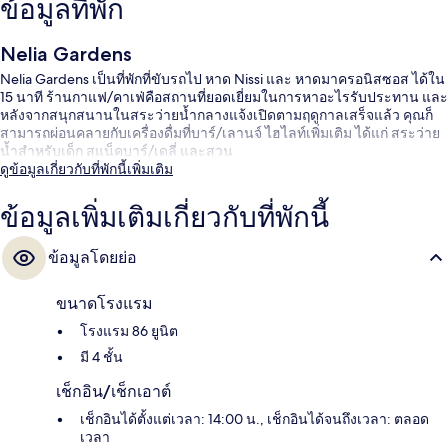
ข้อมูลที่พัก
Nelia Gardens
Nelia Gardens เป็นที่พักที่ขับรถไป หาด Nissi และ หาดมาครอนิสซอส ได้ใน
15 นาที ร้านกาแฟ/คาเฟ่คือสถานที่ยอดเยี่ยมในการหาอะไรรับประทาน และ
หลังจากสนุกสนานในสระว่ายน้ำกลางแจ้งเปิดตามฤดูกาลเสร็จแล้ว คุณก็
สามารถผ่อนคลายกับเครื่องดื่มที่บาร์/เลานจ์ ไฮไลท์เพิ่มเติม ได้แก่ สระว่าย
น้ำสำหรับเด็ก สแน็คบาร์/เดลี่ และสวน
ดูข้อมูลเกี่ยวกับที่พักนี้เพิ่มเติม
ข้อมูลเพิ่มเติมเกี่ยวกับที่พักนี้
ข้อมูลโดยย่อ
ขนาดโรงแรม
โรงแรม 86 ยูนิต
มี 4 ชั้น
เช็กอิน/เช็กเอาต์
เช็กอินได้ตั้งแต่เวลา: 14:00 น., เช็กอินได้จนถึงเวลา: ตลอด
เวลา