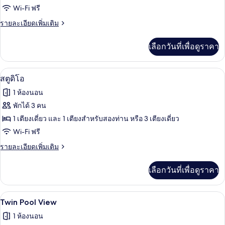
One
Wi-Fi ฟรี
Bedroom
ราย
รายละเอียดเพิ่มเติม
Apartment
ละเอียด
เพิ่ม
เลือกวันที่เพื่อดูราคา
เติม
เกี่ยว
กับ
โต๊ะทำงาน, ห้องเก็บเสียง, Wi-Fi ฟรี, ผ้าป
เปิด
3
One
สตูดิโอ
Bedroom
ภาพถ่าย
1 ห้องนอน
Apartment
ทั้งหมด
พักได้ 3 คน
ของ
1 เตียงเดี่ยว และ 1 เตียงสำหรับสองท่าน หรือ 3 เตียงเดี่ยว
สตู
Wi-Fi ฟรี
ดิโอ
ราย
รายละเอียดเพิ่มเติม
ละเอียด
เพิ่ม
เลือกวันที่เพื่อดูราคา
เติม
เกี่ยว
กับ
โต๊ะทำงาน, ห้องเก็บเสียง, Wi-Fi ฟรี, ผ้าป
เปิด
2
สตู
Twin Pool View
ดิ
ภาพถ่าย
1 ห้องนอน
โอ