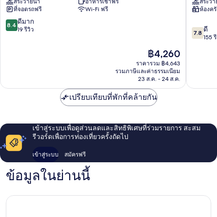
สระว่ายน้ำ
อาหารเช้าฟรี
สระว่า
สอร์ต
Apartme
ที่จอดรถฟรี
Wi-Fi ฟรี
ห้องคร
บาย
ใจกลาง
มา
เมือง
8.4
ดีมาก
8.4
7.8
ริส
เอ
ดี
จาก
19 รีวิว
7.8
จาก
ซอล
เยีย
155 รี
10,
10,
ใจกลาง
นาปา
ดี
ราคา
฿4,260
ดี,
เมือง
มาก,
ปัจจุบัน
155
เอ
ราคารวม ฿4,643
19
คือ
รวมภาษีและค่าธรรมเนียม
รีวิว
เยีย
รีวิว
฿4,260
23 ส.ค. - 24 ส.ค.
นาปา
เปรียบเทียบที่พักที่คล้ายกัน
เข้าสู่ระบบเพื่อดูส่วนลดและสิทธิพิเศษที่ร่วมรายการ สะสม
รีวอร์ดเพื่อการท่องเที่ยวครั้งถัดไป
เข้าสู่ระบบ
สมัครฟรี
ข้อมูลในย่านนี้