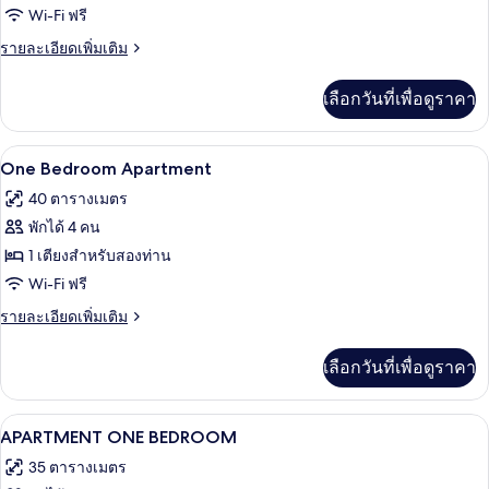
Wi-Fi ฟรี
ราย
รายละเอียดเพิ่มเติม
ละเอียด
เพิ่ม
เลือกวันที่เพื่อดูราคา
เติม
เกี่ยว
กับ
โต๊ะทำงาน, ห้องเก็บเสียง, Wi-Fi ฟรี, ผ้าป
เปิด
3
ห้อง
One Bedroom Apartment
อี
ภาพถ่าย
40 ตารางเมตร
โค
ทั้งหมด
โน
พักได้ 4 คน
มี
ของ
1 เตียงสำหรับสองท่าน
ดับเบิล
One
หรือ
Wi-Fi ฟรี
ทวิ
Bedroom
ราย
รายละเอียดเพิ่มเติม
น
Apartment
ละเอียด
เพิ่ม
เลือกวันที่เพื่อดูราคา
เติม
เกี่ยว
กับ
โต๊ะทำงาน, ห้องเก็บเสียง, Wi-Fi ฟรี, ผ้าป
เปิด
1
One
APARTMENT ONE BEDROOM
Bedroom
ภาพถ่าย
35 ตารางเมตร
Apartment