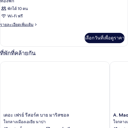
ห้องพัก
พักได้ 10 คน
Wi-Fi ฟรี
ราย
รายละเอียดเพิ่มเติม
ละเอียด
เพิ่ม
เลือกวันที่เพื่อดูราคา
เติม
เกี่ยว
กับ
ที่พักที่คล้ายกัน
ห้อง
พัก
A. Maos 
เดอะ เฟรย์ รีสอร์ต บาย มาริสซอล
เดอะ
A.
เดอะ เฟรย์ รีสอร์ต บาย มาริสซอล
A. Mao
เฟรย์
Maos
ใจกลางเมืองเอเยีย นาปา
ใจกลางเ
รี
Hotel