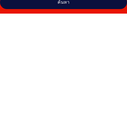
ค้นหา
คลัง
ภาพ
ซัน
ครู
ซ