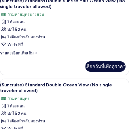
(Suncruise) Standard Double Sunrise Half Ocean View (No
ทะเล
จู
ภาพถ่าย
single traveler allowed)
(Hotel,
เนียร์
ทั้งหมด
วิวมหาสมุทรบางส่วน
สวี
No
ท,
1 ห้องนอน
single
ของ
วิว
traveler
พักได้ 2 คน
(Suncruise)
ทะเล
allowed)
(Hotel,
Standard
1 เตียงสำหรับสองท่าน
No
Double
Wi-Fi ฟรี
single
Sunrise
traveler
ราย
รายละเอียดเพิ่มเติม
allowed)
Half
ละเอียด
เพิ่ม
Ocean
เลือกวันที่เพื่อดูราคา
เติม
View
เกี่ยว
(No
กับ
(Suncruise) Standard Double Ocean View
เปิด
single
1
(Suncruise)
(Suncruise) Standard Double Ocean View (No single
Standard
traveler
ภาพถ่าย
traveler allowed)
Double
allowed)
ทั้งหมด
วิวมหาสมุทร
Sunrise
Half
1 ห้องนอน
ของ
Ocean
พักได้ 2 คน
(Suncruise)
View
(No
Standard
1 เตียงสำหรับสองท่าน
single
Double
Wi-Fi ฟรี