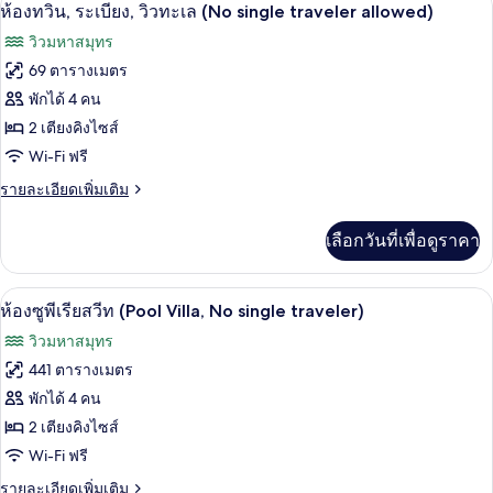
เปิด
traveler
4
ห้อง
ห้องทวิน, ระเบียง, วิวทะเล (No single traveler allowed)
ดับเบิล,
allowed)
ภาพถ่าย
วิวมหาสมุทร
ระเบียง,
ทั้งหมด
วิว
69 ตารางเมตร
ทะเล
ของ
พักได้ 4 คน
(No
single
ห้อง
2 เตียงคิงไซส์
traveler
Wi-Fi ฟรี
ทวิน,
allowed)
ราย
รายละเอียดเพิ่มเติม
ระเบียง,
ละเอียด
วิว
เพิ่ม
เลือกวันที่เพื่อดูราคา
เติม
ทะเล
เกี่ยว
(No
กับ
ห้องซูพีเรียสวีท (Pool Villa, No single
เปิด
7
ห้อง
single
ห้องซูพีเรียสวีท (Pool Villa, No single traveler)
ทวิ
ภาพถ่าย
traveler
วิวมหาสมุทร
น,
allowed)
ทั้งหมด
ระเบียง,
441 ตารางเมตร
วิว
ของ
พักได้ 4 คน
ทะเล
(No
ห้อง
2 เตียงคิงไซส์
single
Wi-Fi ฟรี
ซู
traveler
allowed)
ราย
รายละเอียดเพิ่มเติม