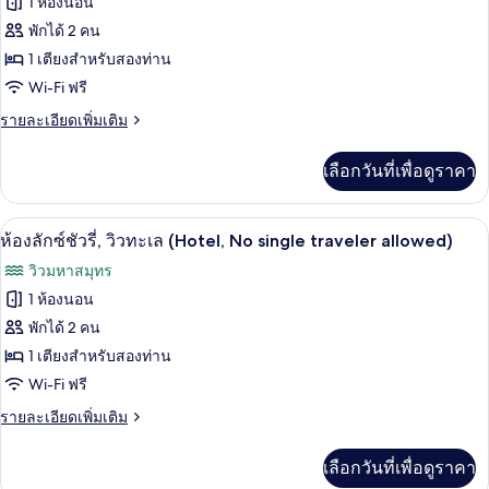
1 ห้องนอน
traveler
ของ
วิว
allowed)
พักได้ 2 คน
(Suncruise)
ทะเล
(No
Luxury
1 เตียงสำหรับสองท่าน
single
Double
Wi-Fi ฟรี
traveler
Sunrise
allowed)
ราย
รายละเอียดเพิ่มเติม
Half
ละเอียด
เพิ่ม
Ocean
เลือกวันที่เพื่อดูราคา
เติม
View
เกี่ยว
(No
กับ
Wi-Fi ฟรี, ผ้าปูที่นอน
เปิด
single
1
(Suncruise)
ห้องลักซ์ชัวรี่, วิวทะเล (Hotel, No single traveler allowed)
Luxury
traveler
ภาพถ่าย
วิวมหาสมุทร
Double
allowed)
ทั้งหมด
Sunrise
1 ห้องนอน
Half
ของ
พักได้ 2 คน
Ocean
View
ห้อง
1 เตียงสำหรับสองท่าน
(No
Wi-Fi ฟรี
ลัก
single
traveler
ราย
รายละเอียดเพิ่มเติม
ซ์ชัว
allowed)
ละเอียด
รี่,
เพิ่ม
เลือกวันที่เพื่อดูราคา
เติม
วิว