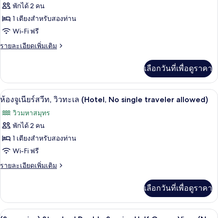
traveler
พักได้ 2 คน
(Suncruise)
(Hotel,
allowed)
No
Hotel
1 เตียงสำหรับสองท่าน
single
Junior
Wi-Fi ฟรี
traveler
Suite
allowed)
ราย
รายละเอียดเพิ่มเติม
Double
ละเอียด
เพิ่ม
Sunrise
เลือกวันที่เพื่อดูราคา
เติม
Half
เกี่ยว
Ocean
กับ
ห้องจูเนียร์สวีท, วิวทะเล (Hotel, No singl
เปิด
View
2
(Suncruise)
ห้องจูเนียร์สวีท, วิวทะเล (Hotel, No single traveler allowed)
Hotel
(No
ภาพถ่าย
วิวมหาสมุทร
Junior
single
ทั้งหมด
Suite
พักได้ 2 คน
traveler
Double
ของ
1 เตียงสำหรับสองท่าน
allowed)
Sunrise
Half
ห้อง
Wi-Fi ฟรี
Ocean
จู
ราย
รายละเอียดเพิ่มเติม
View
ละเอียด
(No
เนียร์
เพิ่ม
single
เลือกวันที่เพื่อดูราคา
เติม
สวีท,
traveler
เกี่ยว
allowed)
วิว
กับ
(Suncruise) Standard Double Sunrise Hal
เปิด
2
ห้อง