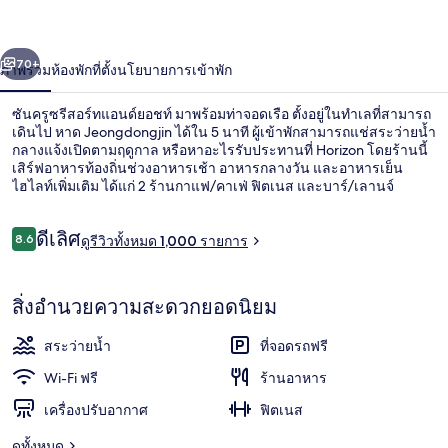
รีสอร์ท
่อน
ถัดไป
น้า
70+
ภาพรวม
ห้องพัก
ที่ตั้ง
นโยบายการเข้าพัก
แอนด์
ยอ
ซันครูซรีสอร์ทแอนด์ยอชท์ มาพร้อมท่าจอดเรือ ตั้งอยู่ในทำเลที่สามารถ
เดินไป หาด Jeongdongjin ได้ใน 5 นาที ผู้เข้าพักสามารถแช่สระว่ายน้ำ
ชท์
กลางแจ้งเปิดตามฤดูกาล หรือหาอะไรรับประทานที่ Horizon โดยร้านนี้
เสิร์ฟอาหารท้องถิ่นช่วงอาหารเช้า อาหารกลางวัน และอาหารเย็น
ไฮไลท์เพิ่มเติม ได้แก่ 2 ร้านกาแฟ/คาเฟ่ ฟิตเนส และบาร์/เลานจ์
รีวิว
ดีเลิศ
8.6
ดูรีวิวทั้งหมด 1,000 รายการ
8.6 จาก 10
ห้องซูพีเรียสวีท (Pool Villa, No single tra
สิ่งอำนวยความสะดวกยอดนิยม
สระว่ายน้ำ
ที่จอดรถฟรี
Wi-Fi ฟรี
ร้านอาหาร
เครื่องปรับอากาศ
ฟิตเนส
ดูทั้งหมด