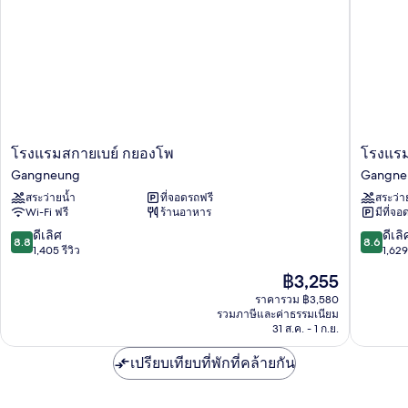
single
ระเบียง,
traveler)
วิว
ทะเล
(Infinity
Pool,
No
single
traveler)
โรง
โรงแรม
โรงแรมสกายเบย์ กยองโพ
โรงแรม
แรม
เซนต์
Gangneung
Gangne
สกา
จอห์นส
สระว่ายน้ำ
ที่จอดรถฟรี
สระว่า
ยเบย์
Gangne
Wi-Fi ฟรี
ร้านอาหาร
มีที่จอ
ก
ยอง
8.8
8.6
ดีเลิศ
ดีเลิ
8.8
8.6
โพ
จาก
จาก
1,405 รีวิว
1,629 
Gangneung
10,
10,
ราคา
฿3,255
ดี
ดี
ปัจจุบัน
เลิศ,
เลิศ,
ราคารวม ฿3,580
คือ
รวมภาษีและค่าธรรมเนียม
1,405
1,629
฿3,255
31 ส.ค. - 1 ก.ย.
รีวิว
รีวิว
เปรียบเทียบที่พักที่คล้ายกัน