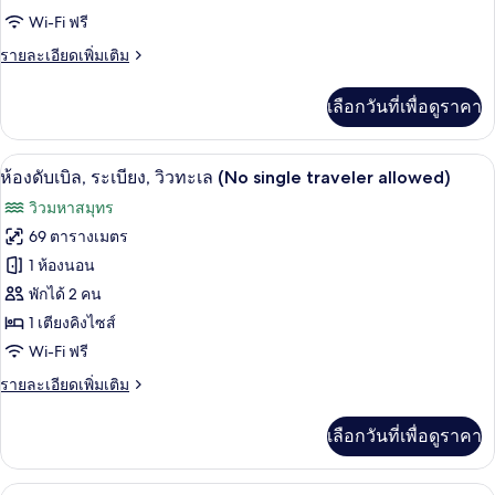
No
Wi-Fi ฟรี
สวีท,
single
traveler)
ราย
รายละเอียดเพิ่มเติม
วิว
ละเอียด
ทะเล
เพิ่ม
เลือกวันที่เพื่อดูราคา
เติม
(Duplex
เกี่ยว
Twin,
กับ
ห้องดับเบิล, ระเบียง, วิวทะเล (No single 
เปิด
No
4
ห้อง
ห้องดับเบิล, ระเบียง, วิวทะเล (No single traveler allowed)
สวี
single
ภาพถ่าย
วิวมหาสมุทร
ท,
traveler)
ทั้งหมด
วิว
69 ตารางเมตร
ทะเล
ของ
1 ห้องนอน
(Duplex
Twin,
ห้อง
พักได้ 2 คน
No
1 เตียงคิงไซส์
ดับเบิล,
single
Wi-Fi ฟรี
traveler)
ระเบียง,
ราย
รายละเอียดเพิ่มเติม
วิว
ละเอียด
ทะเล
เพิ่ม
เลือกวันที่เพื่อดูราคา
เติม
(No
เกี่ยว
single
กับ
ห้องทวิน, ระเบียง, วิวทะเล (No single tra