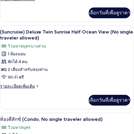
พี
ละเอียด
เรีย
เพิ่ม
เลือกวันที่เพื่อดูราคา
เติม
สวีท
เกี่ยว
(Pool
กับ
(Suncruise) Deluxe Twin Sunrise Half Oc
เปิด
1
ห้อง
Villa,
(Suncruise) Deluxe Twin Sunrise Half Ocean View (No single
ซู
ภาพถ่าย
traveler allowed)
No
พี
single
ทั้งหมด
วิวมหาสมุทรบางส่วน
เรีย
traveler)
สวี
1 ห้องนอน
ของ
ท
พักได้ 4 คน
(Suncruise)
(Pool
Villa,
Deluxe
2 เตียงสำหรับสองท่าน
No
Twin
Wi-Fi ฟรี
single
Sunrise
traveler)
ราย
รายละเอียดเพิ่มเติม
Half
ละเอียด
เพิ่ม
Ocean
เลือกวันที่เพื่อดูราคา
เติม
View
เกี่ยว
(No
กับ
ห้องดีลักซ์ (Condo, No single traveler al
เปิด
single
1
(Suncruise)
ห้องดีลักซ์ (Condo, No single traveler allowed)
Deluxe
traveler
ภาพถ่าย
วิวมหาสมุทร
Twin
allowed)