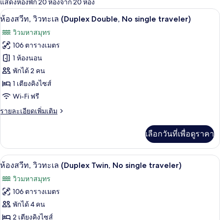
แสดงห้องพัก 20 ห้องจาก 20 ห้อง
ที่
Wi-Fi ฟรี, ผ้าปูที่นอน
เปิด
มี
5
ห้องสวีท, วิวทะเล (Duplex Double, No single traveler)
ให้
ภาพถ่าย
วิวมหาสมุทร
สำหรับ
ทั้งหมด
106 ตารางเมตร
ห้อง
ของ
1 ห้องนอน
พัก
ห้อง
พักได้ 2 คน
1 เตียงคิงไซส์
สวีท,
Wi-Fi ฟรี
วิว
ราย
รายละเอียดเพิ่มเติม
ทะเล
ละเอียด
(Duplex
เพิ่ม
เลือกวันที่เพื่อดูราคา
เติม
Double,
เกี่ยว
No
กับ
Wi-Fi ฟรี, ผ้าปูที่นอน
single
เปิด
4
ห้อง
ห้องสวีท, วิวทะเล (Duplex Twin, No single traveler)
traveler)
สวี
ภาพถ่าย
วิวมหาสมุทร
ท,
ทั้งหมด
วิว
106 ตารางเมตร
ทะเล
ของ
พักได้ 4 คน
(Duplex
Double,
ห้อง
2 เตียงคิงไซส์