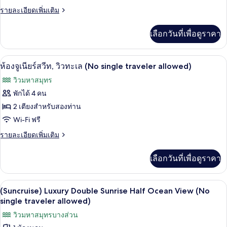
Suite
allowed)
ราย
รายละเอียดเพิ่มเติม
Twin
ละเอียด
เพิ่ม
Sunrise
เลือกวันที่เพื่อดูราคา
เติม
Half
เกี่ยว
Ocean
กับ
Wi-Fi ฟรี, ผ้าปูที่นอน
เปิด
View
2
(Suncruise)
ห้องจูเนียร์สวีท, วิวทะเล (No single traveler allowed)
Condo
(No
ภาพถ่าย
วิวมหาสมุทร
Junior
single
ทั้งหมด
Suite
พักได้ 4 คน
traveler
Twin
ของ
2 เตียงสำหรับสองท่าน
allowed)
Sunrise
Half
ห้อง
Wi-Fi ฟรี
Ocean
จู
ราย
รายละเอียดเพิ่มเติม
View
ละเอียด
(No
เนียร์
เพิ่ม
single
เลือกวันที่เพื่อดูราคา
เติม
สวีท,
traveler
เกี่ยว
allowed)
วิว
กับ
(Suncruise) Luxury Double Sunrise Half 
เปิด
1
ห้อง
(Suncruise) Luxury Double Sunrise Half Ocean View (No
ทะเล
จู
ภาพถ่าย
single traveler allowed)
(No
เนียร์
ทั้งหมด
วิวมหาสมุทรบางส่วน
สวี
single
ท,