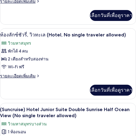
ราย
รายละเอียดเพิ่มเติม
ละเอียด
เพิ่ม
เลือกวันที่เพื่อดูราคา
เติม
เกี่ยว
กับ
Wi-Fi ฟรี, ผ้าปูที่นอน
เปิด
1
(Suncruise)
ห้องลักซ์ชัวรี่, วิวทะเล (Hotel, No single traveler allowed)
Luxury
ภาพถ่าย
วิวมหาสมุทร
Twin
ทั้งหมด
Sunrise
พักได้ 4 คน
Half
ของ
2 เตียงสำหรับสองท่าน
Ocean
View
ห้อง
Wi-Fi ฟรี
(No
ลัก
ราย
รายละเอียดเพิ่มเติม
single
ละเอียด
traveler
ซ์ชัว
เพิ่ม
allowed)
เลือกวันที่เพื่อดูราคา
เติม
รี่,
เกี่ยว
วิว
กับ
Wi-Fi ฟรี, ผ้าปูที่นอน
เปิด
1
ห้อง
(Suncruise) Hotel Junior Suite Double Sunrise Half Ocean
ทะเล
ลัก
ภาพถ่าย
View (No single traveler allowed)
(Hotel,
ซ์ชัว
ทั้งหมด
วิวมหาสมุทรบางส่วน
รี่,
No
วิว
1 ห้องนอน
single
ของ
ทะเล