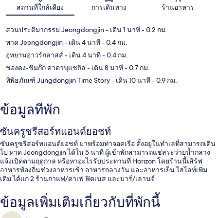
สถานที่ใกล้เคียง
การเดินทาง
ร้านอาหาร
สวนประติมากรรม Jeongdongjin
- เดิน 1 นาที
- 0.2 กม.
หาด Jeongdongjin
- เดิน 4 นาที
- 0.4 กม.
อุทยานอาวร์กลาสส์
- เดิน 4 นาที
- 0.4 กม.
ชองดง-ชิมก๊ก ดาดาบุแชกิล
- เดิน 8 นาที
- 0.7 กม.
พิพิธภัณฑ์ Jungdongjin Time Story
- เดิน 10 นาที
- 0.9 กม.
ข้อมูลที่พัก
ซันครูซรีสอร์ทแอนด์ยอชท์
ซันครูซรีสอร์ทแอนด์ยอชท์ มาพร้อมท่าจอดเรือ ตั้งอยู่ในทำเลที่สามารถเดิน
ไป หาด Jeongdongjin ได้ใน 5 นาที ผู้เข้าพักสามารถแช่สระว่ายน้ำกลาง
แจ้งเปิดตามฤดูกาล หรือหาอะไรรับประทานที่ Horizon โดยร้านนี้เสิร์ฟ
อาหารท้องถิ่นช่วงอาหารเช้า อาหารกลางวัน และอาหารเย็น ไฮไลท์เพิ่ม
เติม ได้แก่ 2 ร้านกาแฟ/คาเฟ่ ฟิตเนส และบาร์/เลานจ์
ข้อมูลเพิ่มเติมเกี่ยวกับที่พักนี้