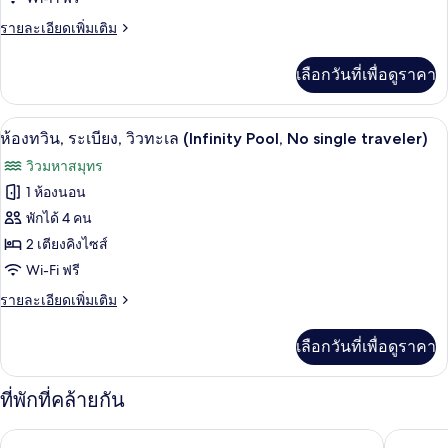
traveler
Ocean
allowed)
ราย
รายละเอียดเพิ่มเติม
View
ละเอียด
เพิ่ม
(No
เลือกวันที่เพื่อดูราคา
เติม
single
เกี่ยว
traveler
กับ
ห้องทวิน, ระเบียง, วิวทะเล (Infinity Pool,
เปิด
allowed)
5
(Suncruise)
ห้องทวิน, ระเบียง, วิวทะเล (Infinity Pool, No single traveler)
Standard
ภาพถ่าย
วิวมหาสมุทร
Double
ทั้งหมด
Ocean
1 ห้องนอน
View
ของ
พักได้ 4 คน
(No
single
ห้อง
2 เตียงคิงไซส์
traveler
Wi-Fi ฟรี
ทวิน,
allowed)
ราย
รายละเอียดเพิ่มเติม
ระเบียง,
ละเอียด
วิว
เพิ่ม
เลือกวันที่เพื่อดูราคา
เติม
ทะเล
เกี่ยว
(Infinity
กับ
ที่พักที่คล้ายกัน
ห้อง
Pool,
ทวิ
No
โรงแรมสกายเบย์ กยองโพ
โรงแรมเ
น,