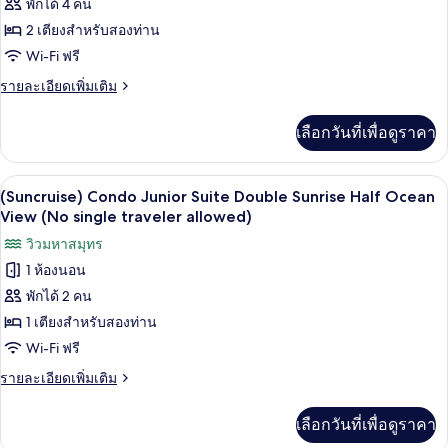
ทั้งหมด
Sunrise
พักได้ 4 คน
Half
ของ
2 เตียงสำหรับสองท่าน
Ocean
View
ห้อง
Wi-Fi ฟรี
(No
ดี
ราย
รายละเอียดเพิ่มเติม
single
ละเอียด
traveler
ลัก
เพิ่ม
allowed)
เลือกวันที่เพื่อดูราคา
เติม
ซ์
เกี่ยว
(Condo,
กับ
Wi-Fi ฟรี, ผ้าปูที่นอน
เปิด
No
1
ห้อง
(Suncruise) Condo Junior Suite Double Sunrise Half Ocean
ดี
single
ภาพถ่าย
View (No single traveler allowed)
ลัก
traveler
ทั้งหมด
วิวมหาสมุทร
ซ์
allowed)
(Condo,
1 ห้องนอน
ของ
No
พักได้ 2 คน
(Suncruise)
single
traveler
Condo
1 เตียงสำหรับสองท่าน
allowed)
Junior
Wi-Fi ฟรี
Suite
ราย
รายละเอียดเพิ่มเติม
Double
ละเอียด
เพิ่ม
Sunrise
เลือกวันที่เพื่อดูราคา
เติม
Half