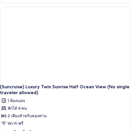
เกี่ยว
ทะเล
กับ
ห้อง
(Hotel,
ลัก
No
ซ์ชัว
single
รี่,
วิว
traveler
ทะเล
allowed)
(Hotel,
No
single
traveler
allowed)
(Suncruise) Luxury Twin Sunrise Half Ocean View (No single
traveler allowed)
1 ห้องนอน
พักได้ 4 คน
2 เตียงสำหรับสองท่าน
Wi-Fi ฟรี