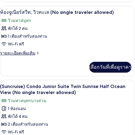
เกี่ยว
Ocean
กับ
Wi-Fi ฟรี, ผ้าปูที่นอน
เปิด
View
2
(Suncruise)
ห้องจูเนียร์สวีท, วิวทะเล (No single traveler allowed)
Condo
(No
ภาพถ่าย
วิวมหาสมุทร
Junior
single
ทั้งหมด
Suite
พักได้ 2 คน
traveler
Double
ของ
1 เตียงสำหรับสองท่าน
allowed)
Sunrise
Half
ห้อง
Wi-Fi ฟรี
Ocean
จู
ราย
รายละเอียดเพิ่มเติม
View
ละเอียด
(No
เนียร์
เพิ่ม
single
เลือกวันที่เพื่อดูราคา
เติม
สวีท,
traveler
เกี่ยว
allowed)
วิว
กับ
Wi-Fi ฟรี, ผ้าปูที่นอน
เปิด
1
ห้อง
(Suncruise) Condo Junior Suite Twin Sunrise Half Ocean
ทะเล
จู
ภาพถ่าย
View (No single traveler allowed)
(No
เนียร์
ทั้งหมด
วิวมหาสมุทรบางส่วน
สวี
single
ท,
1 ห้องนอน
traveler
ของ
วิว
allowed)
พักได้ 4 คน
(Suncruise)
ทะเล
(No
Condo
2 เตียงสำหรับสองท่าน
single
Junior
Wi-Fi ฟรี
traveler