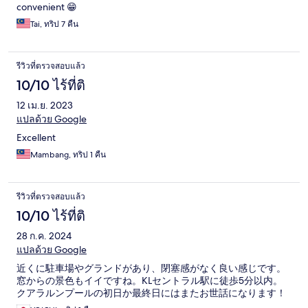
convenient 😁
Tai, ทริป 7 คืน
รีวิวที่ตรวจสอบแล้ว
10/10 ไร้ที่ติ
12 เม.ย. 2023
แปลด้วย Google
Excellent
Mambang, ทริป 1 คืน
รีวิวที่ตรวจสอบแล้ว
10/10 ไร้ที่ติ
28 ก.ค. 2024
แปลด้วย Google
近くに駐車場やグランドがあり、閉塞感がなく良い感じです。
窓からの景色もイイですね。KLセントラル駅に徒歩5分以内。
クアラルンプールの初日か最終日にはまたお世話になります！