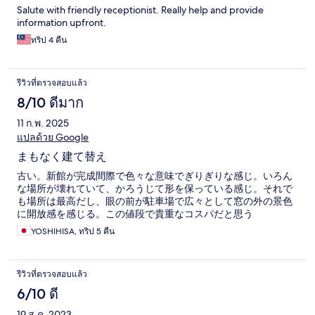
Salute with friendly receptionist. Really help and provide
information upfront.
ทริป 4 คืน
รีวิวที่ตรวจสอบแล้ว
8/10 ดีมาก
11 ก.พ. 2025
แปลด้วย Google
まもなく建て替え
古い。新館が完成間際で色々な意味でぎりぎりな感じ。いろん
な場所が壊れていて、かろうじて形を保っている感じ。それで
も場所は最高だし、眼の前が駐車場で広々として窓の外の景色
に開放感を感じる。この値段で貴重なコスパだと思う
YOSHIHISA, ทริป 5 คืน
รีวิวที่ตรวจสอบแล้ว
6/10 ดี
19 ส.ค. 2023