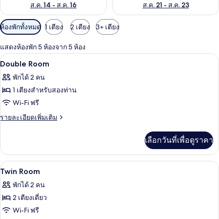
ส.ค. 14 - ส.ค. 16
ส.ค. 21 - ส.ค. 23
ตัว
ห้องพักทั้งหมด
1 เตียง
2 เตียง
3+ เตียง
กรอง
แสดงห้องพัก 5 ห้องจาก 5 ห้อง
ที่
โต๊ะทำงาน, ผ้าม่านกันแสง, Wi-Fi ฟรี, ผ้า
เปิด
มี
2
Double Room
ให้
ภาพถ่าย
พักได้ 2 คน
สำหรับ
ทั้งหมด
1 เตียงสำหรับสองท่าน
ห้อง
ของ
Wi-Fi ฟรี
พัก
Double
ราย
รายละเอียดเพิ่มเติม
Room
ละเอียด
เพิ่ม
เลือกวันที่เพื่อดูราคา
เติม
เกี่ยว
กับ
โต๊ะทำงาน, ผ้าม่านกันแสง, Wi-Fi ฟรี, ผ้า
เปิด
3
Double
Twin Room
Room
ภาพถ่าย
พักได้ 2 คน
ทั้งหมด
2 เตียงเดี่ยว
ของ
Wi-Fi ฟรี