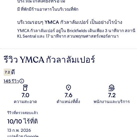
บริเวณใกล้เคียงหรือไม่
มี ที่พักมีร้านอาหารในบริเวณที่พัก
บริเวณรอบๆ YMCA กัวลาลัมเปอร์ เป็นอย่างไรบ้าง
YMCA กัวลาลัมเปอร์ อยู่ใน Brickfields เดินเพียง 3 นาทีจาก สถานี
KL Sentral และ 17 นาทีจาก สวนพฤกษศาสตร์เพอร์ดานา
รีวิว YMCA กัวลาลัมเปอร์
รีวิว
ดี
7.2
145 รีวิว
7.0
7.6
7.2
ความสะอาด
ตำแหน่งที่ตั้ง
พนักงานและบริการ
รีวิว
รีวิวที่ตรวจสอบแล้ว
10/10 ไร้ที่ติ
13 ก.พ. 2026
แปลด้วย Google