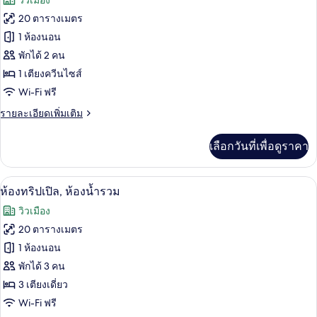
วิวเมือง
ทวิ
ทั้งหมด
น
20 ตารางเมตร
ของ
1 ห้องนอน
ห้อง
พักได้ 2 คน
1 เตียงควีนไซส์
สแตนดาร์ด
Wi-Fi ฟรี
ราย
รายละเอียดเพิ่มเติม
ละเอียด
เพิ่ม
เลือกวันที่เพื่อดูราคา
เติม
เกี่ยว
กับ
ห้องทริปเปิล, ห้องน้ำรวม | โต๊ะทำงาน, ผ้
เปิด
2
ห้อง
ห้องทริปเปิล, ห้องน้ำรวม
สแตนดาร์ด
ภาพถ่าย
วิวเมือง
ทั้งหมด
20 ตารางเมตร
ของ
1 ห้องนอน
ห้อง
พักได้ 3 คน
3 เตียงเดี่ยว
ทริปเปิล,
Wi-Fi ฟรี
ห้องน้ำ