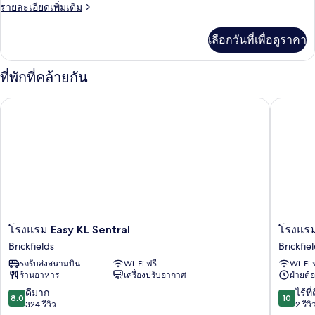
ราย
รายละเอียดเพิ่มเติม
รวม
ละเอียด
เพิ่ม
เลือกวันที่เพื่อดูราคา
เติม
เกี่ยว
กับ
ที่พักที่คล้ายกัน
ห้อง
ทริปเปิล,
โรงแรม Easy KL Sentral
โรงแรมเ
ห้องน้ำ
รวม
โรงแรม
โรง
โรงแรม Easy KL Sentral
โรงแรม
Easy
แรม
Brickfields
Brickfie
KL
เซา
รถรับส่งสนามบิน
Wi-Fi ฟรี
Wi-Fi 
Sentral
ท์
ร้านอาหาร
เครื่องปรับอากาศ
ฝ่ายต้อ
Brickfields
ออฟ
เดอะ
8.0
10.0
ดีมาก
ไร้ที่
8.0
10
คลา
จาก
จาก
324 รีวิว
2 รีวิ