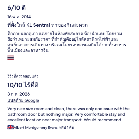
6/10 ดี
16 พ.ค. 2014
ที่ตั้งใกล้ KL Sentral หาของกินสะดวก
ตึกภายนอกดูเก่า แต่ภายในห้องพักสะอาด ห้องน้ำแคบ โดยรวม
ถือว่าเหมาะสมกับราคา ที่สำคัญคืออยู่ใกล้สถานีรถไฟฟ้าและ
ศูนย์กลางการเดินทาง บริเวณโดยรอบหาของกินได้ง่ายทั้งอาหาร
พื้นเมืองและอาหารจีน
รีวิวที่ตรวจสอบแล้ว
10/10 ไร้ที่ติ
3 ก.ค. 2026
แปลด้วย Google
Very nice size room and clean, there was only one issue with the
bathroom door but nothing major. Very comfortable stay and
excellent location near major transport. Would recommend.
Albert Montgomery Evans, ทริป 1 คืน