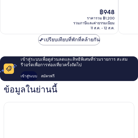
วด์
10,
10,
เค
ดี
ไร้
ราคา
฿948
แอล
มาก,
ที่
ปัจจุบัน
เซ็นทรัล
324
ติ,
ราคารวม ฿1,200
คือ
Brickfie
รีวิว
2
รวมภาษีและค่าธรรมเนียม
฿948
11 ส.ค. - 12 ส.ค.
รีวิว
เปรียบเทียบที่พักที่คล้ายกัน
เข้าสู่ระบบเพื่อดูส่วนลดและสิทธิพิเศษที่ร่วมรายการ สะสม
รีวอร์ดเพื่อการท่องเที่ยวครั้งถัดไป
เข้าสู่ระบบ
สมัครฟรี
ข้อมูลในย่านนี้