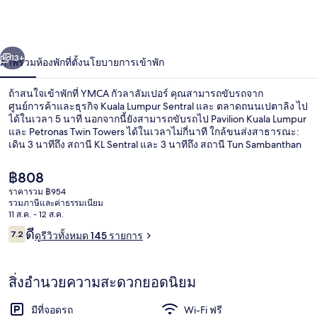
่อน
ถัดไป
น้า
13+
ภาพรวม
ห้องพัก
ที่ตั้ง
นโยบายการเข้าพัก
ถ้าสนใจเข้าพักที่ YMCA กัวลาลัมเปอร์ คุณสามารถขับรถจาก
ศูนย์การค้าและธุรกิจ Kuala Lumpur Sentral และ ตลาดถนนเปตาลิง ไป
ได้ในเวลา 5 นาที นอกจากนี้ยังสามารถขับรถไป Pavilion Kuala Lumpur
และ Petronas Twin Towers ได้ในเวลาไม่กี่นาที ใกล้ขนส่งสาธารณะ:
เดิน 3 นาทีถึง สถานี KL Sentral และ 3 นาทีถึง สถานี Tun Sambanthan
ราคา
฿808
ปัจจุบัน
ราคารวม ฿954
฿808
รวมภาษีและค่าธรรมเนียม
คาเฟ่
11 ส.ค. - 12 ส.ค.
รีวิว
ดี
7.2
ดูรีวิวทั้งหมด 145 รายการ
7.2 จาก 10
สิ่งอำนวยความสะดวกยอดนิยม
มีที่จอดรถ
Wi-Fi ฟรี