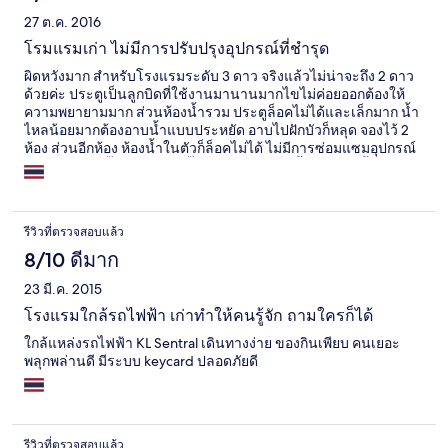
27 ต.ค. 2016
โรมแรมเก่า ไม่มีการปรับปรุงอุปกรณ์ที่ชำรุด
ผิดหวังมาก สำหรับโรงแรมระดับ 3 ดาว จริงแล้วไม่น่าจะถึง 2 ดาว
ด้วยค่ะ ประตูเป็นลูกบิดที่ใช้งานมานานมากไขไม่ค่อยออกต้องให้
ความพยายามมาก ส่วนห้องน้ำรวม ประตูล็อคไม่ได้และเล็กมาก น้ำ
ไหลน้อยมากต้องอาบน้ำแบบประหยัด อาบไปฝักบัวก็หลุด จองไว้ 2
ห้อง ส่วนอีกห้อง ห้องน้ำในตัวก็ล็อคไม่ได้ ไม่มีการซ่อมแซมอุปกรณ์
ที่ชำรุดเลย ปลั๊กไฟมีแค่ 1 ปลั๊ก สำหรับเสียบกาน้ำร้อนเท่านั้น อยู่ใกล้
ถนนใหญ่มีเสียงรถดังเข้าห้องตลอดคืน ควรตรวจสอบระดับดาวอีก
ครั้ง
รีวิวที่ตรวจสอบแล้ว
8/10 ดีมาก
23 มี.ค. 2015
โรงแรมใกล้รถไฟฟ้า เก่าทำให้คนรู้จัก ถามใครก็ได้
ใกล้แหล่งรถไฟฟ้า KL Sentral เดินทางง่าย ของกินเพียบ คนเยอะ
พลุกพล่านดี มีระบบ keycard ปลอดภัยดี
รีวิวที่ตรวจสอบแล้ว