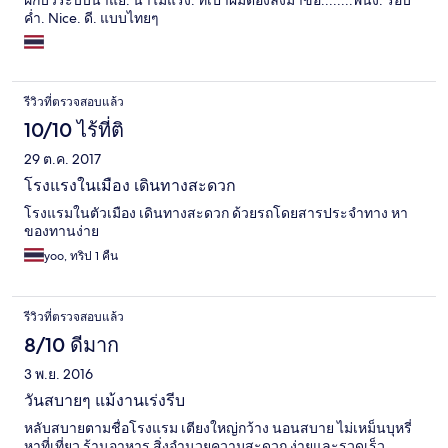
ฝักบัวระบบน้ำแย่. น้ำไม่แรง. ที่เป่าผมต้องลงมาขอ........พนง. รอบ
ค่ำ. Nice. ดี. แบบไทยๆ
รีวิวที่ตรวจสอบแล้ว
10/10 ไร้ที่ติ
29 ต.ค. 2017
โรงแรงในเมือง เดินทางสะดวก
โรงแรมในตัวเมือง เดินทางสะดวก ด้วยรถโดยสารประจำทาง หา
ของทานง่าย
yoo, ทริป 1 คืน
รีวิวที่ตรวจสอบแล้ว
8/10 ดีมาก
3 พ.ย. 2016
วันสบายๆ แม้งานเร่งรีบ
หลับสบายตามชื่อโรงแรม เตียงใหญ่กว้าง นอนสบาย ไม่เหม็นบุหรี่
หาที่เที่ยว ร้านอาหาร สิ่งอำนวยความสะดวก ง่ายและรวดเร็ว