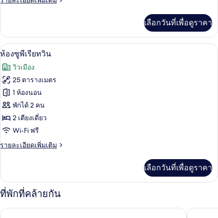
รายละเอียดเพิ่มเติม
ซ์
ละเอียด
ทวิน
เพิ่ม
เลือกวันที่เพื่อดูราคา
เติม
เกี่ยว
กับ
ห้องซูพีเรียทวิน | ผ้าปูที่นอนฝ้ายอียิปต์
เปิด
12
ห้อง
ห้องซูพีเรียทวิน
ดี
ภาพถ่าย
วิวเมือง
ลัก
ทั้งหมด
ซ์
25 ตารางเมตร
ทวิ
ของ
1 ห้องนอน
น
ห้อง
พักได้ 2 คน
2 เตียงเดี่ยว
ซู
Wi-Fi ฟรี
พี
ราย
รายละเอียดเพิ่มเติม
เรีย
ละเอียด
ทวิน
เพิ่ม
เลือกวันที่เพื่อดูราคา
เติม
เกี่ยว
กับ
ที่พักที่คล้ายกัน
ห้อง
ซู
โรงแรมมนตรีภูเก็ต
อิน ภูเก็ต
พี