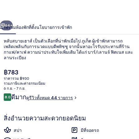
เฮา
ส์
่อน
ถัดไป
น้า
64+
ภาพรวม
ห้องพัก
ที่ตั้ง
นโยบายการเข้าพัก
หลับสบายเฮาส์ เป็นตัวเลือกที่น่าพักเมื่อไป ภูเก็ต ผู้เข้าพักสามารถ
เพลิดเพลินกับการนวดแบบดีพทิชชู จากนั้นหาอะไรรับประทานที่ร้าน
กาแฟ/คาเฟ่ ความน่าประทับใจเพิ่มเติม ได้แก่ บาร์/เลานจ์ ฟิตเนส และ
ลานระเบียง
ราคา
฿783
ปัจจุบัน
ราคารวม ฿930
฿783
รวมภาษีและค่าธรรมเนียม
6 ก.ย. - 7 ก.ย.
วิวจากมุมสูง
รีวิว
ดีมาก
8.0
ดูรีวิวทั้งหมด 44 รายการ
8.0 จาก 10
สิ่งอำนวยความสะดวกยอดนิยม
สปา
มีที่จอดรถ