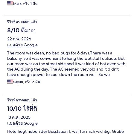
Mark, ทริป 1 คืน
รีวิวที่ตรวจสอบแล้ว
8/10 ดีมาก
22 ก.พ. 2026
แปลด้วย Google
The room was clean, no bed bugs for 6 days.There was a
balcony, so it was convenient to hang the wet stuff outside. But
our room was on the street side and it was kind of hot even with
the AC during the day. The AC seemed very old and it didn't
have enough power to cool down the room well. So we
recommend you go out between 10AM and 6PM in February.
Sayuri, ทริป 6 คืน
They give complementary breakfast in the morning from 7AM to
10AM. You can choose from rice porridge and toast with jam.
There is coffee, milk, orange juice. The location is great. It's near
รีวิวที่ตรวจสอบแล้ว
the bus terminal, only takes about 2 to 3 minutes on foot. There
is 7-11 convenience store, small bakery for breakfast at walking
10/10 ไร้ที่ติ
distance. For this price of the room, it's good enough. They will
13 ต.ค. 2025
ask you to give 1000 bts for deposit when you check in. So make
sure to have cash with you. If you don't make any mess in the
แปลด้วย Google
room, it will be returned to you. If you have tendency to mess
Hotel liegt neben der Busstation 1, war für mich wichtig. Große
bed sheets or floor, I don't recommend this hotel.