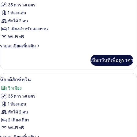
ทั้งหมด
เรียดั
35 ตารางเมตร
บเบิล
ของ
1 ห้องนอน
ห้อง
พักได้ 2 คน
1 เตียงสำหรับสองท่าน
ดี
Wi-Fi ฟรี
ลัก
ราย
รายละเอียดเพิ่มเติม
ซ์
ละเอียด
ดับเบิล
เพิ่ม
เลือกวันที่เพื่อดูราคา
เติม
เกี่ยว
กับ
ห้องดีลักซ์ทวิน | ผ้าปูที่นอนฝ้ายอียิปต์,
เปิด
7
ห้อง
ห้องดีลักซ์ทวิน
ดี
ภาพถ่าย
วิวเมือง
ลัก
ทั้งหมด
ซ์
35 ตารางเมตร
ดับเบิล
ของ
1 ห้องนอน
ห้อง
พักได้ 2 คน
2 เตียงเดี่ยว
ดี
Wi-Fi ฟรี
ลัก
ราย