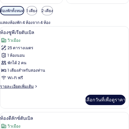
ตัว
ห้องพักทั้งหมด
1 เตียง
2 เตียง
กรอง
แสดงห้องพัก 4 ห้องจาก 4 ห้อง
ที่
ห้องซูพีเรียดับเบิล | ผ้าปูที่นอนฝ้ายอียิป
เปิด
มี
11
ห้องซูพีเรียดับเบิล
ให้
ภาพถ่าย
วิวเมือง
สำหรับ
ทั้งหมด
25 ตารางเมตร
ห้อง
ของ
1 ห้องนอน
พัก
ห้อง
พักได้ 2 คน
1 เตียงสำหรับสองท่าน
ซู
Wi-Fi ฟรี
พี
ราย
รายละเอียดเพิ่มเติม
เรียดั
ละเอียด
บเบิล
เพิ่ม
เลือกวันที่เพื่อดูราคา
เติม
เกี่ยว
กับ
ห้องดีลักซ์ดับเบิล | ผ้าปูที่นอนฝ้ายอียิปต
เปิด
16
ห้อง
ห้องดีลักซ์ดับเบิล
ซู
ภาพถ่าย
วิวเมือง
พี