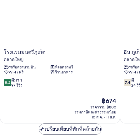
เรีย
ทวิ
น
โรงแรม
อิน
โรงแรมมนตรีภูเก็ต
อิน ภูเก
มนตรี
ภูเก็ต
ตลาดใหญ่
ตลาดให
ภูเก็ต
เฮา
รถรับส่งสนามบิน
ที่จอดรถฟรี
รถรับส
ตลาด
ส์
Wi-Fi ฟรี
ร้านอาหาร
Wi-Fi 
ใหญ่
ตลาด
ใหญ่
8.2
7.4
ดีมาก
ดี
8.2
7.4
จาก
จาก
97 รีวิว
24 รีว
10,
10,
ดี
ดี,
ราคา
฿674
มาก,
24
ปัจจุบัน
ราคารวม ฿800
97
รีวิว
คือ
รวมภาษีและค่าธรรมเนียม
รีวิว
฿674
10 ส.ค. - 11 ส.ค.
เปรียบเทียบที่พักที่คล้ายกัน