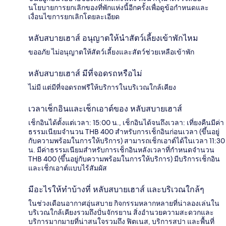
นโยบายการยกเลิกของที่พักแห่งนี้อีกครั้งเพื่อดูข้อกำหนดและ
เงื่อนไขการยกเลิกโดยละเอียด
หลับสบายเฮาส์ อนุญาตให้นำสัตว์เลี้ยงเข้าพักไหม
ขออภัย ไม่อนุญาตให้สัตว์เลี้ยงและสัตว์ช่วยเหลือเข้าพัก
หลับสบายเฮาส์ มีที่จอดรถหรือไม่
ไม่มี แต่มีที่จอดรถฟรีให้บริการในบริเวณใกล้เคียง
เวลาเช็กอินและเช็กเอาต์ของ หลับสบายเฮาส์
เช็กอินได้ตั้งแต่เวลา: 15:00 น., เช็กอินได้จนถึงเวลา: เที่ยงคืนมีค่า
ธรรมเนียมจำนวน THB 400 สำหรับการเช็กอินก่อนเวลา (ขึ้นอยู่
กับความพร้อมในการให้บริการ) สามารถเช็กเอาต์ได้ในเวลา 11:30
น. มีค่าธรรมเนียมสำหรับการเช็กอินหลังเวลาที่กำหนดจำนวน
THB 400 (ขึ้นอยู่กับความพร้อมในการให้บริการ) มีบริการเช็กอิน
และเช็กเอาต์แบบไร้สัมผัส
มีอะไรให้ทำบ้างที่ หลับสบายเฮาส์ และบริเวณใกล้ๆ
ในช่วงเดือนอากาศอุ่นสบาย กิจกรรมหลากหลายที่น่าลองเล่นใน
บริเวณใกล้เคียงรวมถึงปั่นจักรยาน สิ่งอำนวยความสะดวกและ
บริการมากมายที่น่าสนใจรวมถึง ฟิตเนส, บริการสปา และพื้นที่