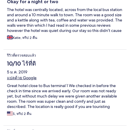
Okay for a night or two
The hotel was centrally located, across from the local bus station
and around a 10 minute walk to town. The room was a good size
and a kettle along with tea, coffee and water was provided. The
walls were thin which I had read in some previous reviews
however the hotel was quiet during our stay so this didn’t cause
much of an issue. Although the room provides a tv it does not
Katie, ทริป 2 คืน
have many English channels. One big downside was the WiFi, it
was very slow connection. The Breakfast provided was okay.
Buffet style with a few western and Asian options, however with
รีวิวที่ตรวจสอบแล้ว
the hotel being quiet and me preferring a slightly later start to
the day this was often not hot. All in all this is an okay option for a
10/10 ไร้ที่ติ
night or two, the rooms were clean and it’s location is good.
5 ม.ค. 2019
แปลด้วย Google
Great hotel close to Bus terminal 1 We checked in before the
check in time since we arrived early. Our room was not ready
yet, but without much delay we were given another available
room. The room was super clean and comfy and just as
described. The location is really good if you are touristing
around Phuket town. Ferry pier is 10mins on taxi. Bus terminal 1 is
S, ทริป 2 คืน
2 minutes walk from the hotel. From there we took buses to
Patong and to airport too. There is a restaurant right in front of
the hotel that serves delicous and yet cheap Thai food and the