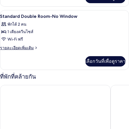
เกี่ยว
กับ
ห้องน้ำ | ฝักบัว, เรนชาวเวอร์, ของใช้ใน
เปิด
1
VIP
Standard Double Room-No Window
Room
ภาพถ่าย
พักได้ 2 คน
Non
ทั้งหมด
smoking
1 เตียงควีนไซส์
ของ
Wi-Fi ฟรี
Standard
ราย
รายละเอียดเพิ่มเติม
Double
ละเอียด
เพิ่ม
Room-
เลือกวันที่เพื่อดูราคา
เติม
No
เกี่ยว
Window
กับ
ที่พักที่คล้ายกัน
Standard
Double
Hilton London Gatwick Airport
Hampton 
Room-
No
Window