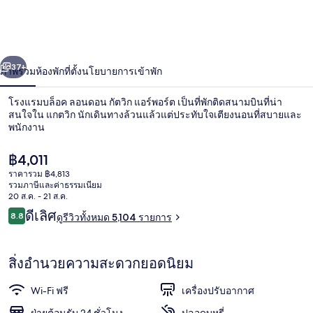
ลอนดอน
กัต
่อน
ถัดไป
น้า
37+
ภาพรวม
ห้องพัก
ที่ตั้ง
นโยบายการเข้าพัก
วิก
แอร์
โรงแรมบล็อค ลอนดอน กัตวิก แอร์พอร์ต เป็นที่พักติดสนามบินที่น่า
สนใจใน แกตวิก นักเดินทางล้วนแล้วแต่ประทับใจเตียงนอนที่สบายและ
พอร์ต
พนักงาน
ราคา
฿4,011
ปัจจุบัน
ราคารวม ฿4,813
฿4,011
รวมภาษีและค่าธรรมเนียม
20 ส.ค. - 21 ส.ค.
รีวิว
ดีเลิศ
8.8
ดูรีวิวทั้งหมด 5,104 รายการ
ห้องดับเบิล (VIP) | ผ้าปูที่นอนฝ้ายอียิปต
8.8 จาก 10
สิ่งอำนวยความสะดวกยอดนิยม
Wi-Fi ฟรี
เครื่องปรับอากาศ