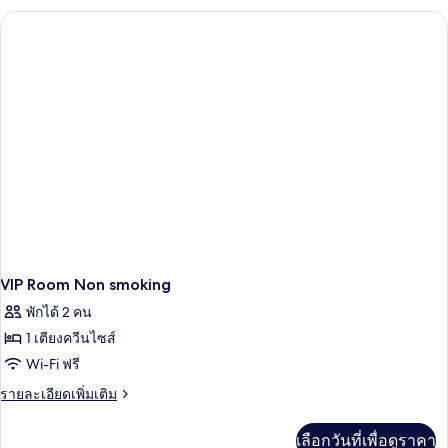
กับ
Vista
Family
Room
VIP Room Non smoking
พักได้ 2 คน
1 เตียงควีนไซส์
Wi-Fi ฟรี
ราย
รายละเอียดเพิ่มเติม
ละเอียด
เพิ่ม
เลือกวันที่เพื่อดูราคา
เติม