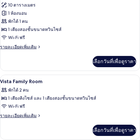
ซู
ภาพถ่าย
10 ตารางเมตร
พี
คิง
ทั้งหมด
เรียดั
1 ห้องนอน
ไซส์
บเบิล,
ของ
พักได้ 1 คน
เตียง
1
คิง
ห้อง
1 เตียงสองชั้นขนาดทวินไซส์
เตียง
ไซส์
Wi-Fi ฟรี
เบสิ
1
เตียง
ราย
รายละเอียดเพิ่มเติม
ก
ละเอียด
ซิงเกิล
เพิ่ม
เลือกวันที่เพื่อดูราคา
เติม
เกี่ยว
กับ
ผ้าปูที่นอนฝ้ายอียิปต์, เครื่องนอนระดับพร
เปิด
3
ห้อง
Vista Family Room
เบสิ
ภาพถ่าย
พักได้ 2 คน
ก
ทั้งหมด
ซิงเกิล
1 เตียงคิงไซส์ และ 1 เตียงสองชั้นขนาดทวินไซส์
ของ
Wi-Fi ฟรี
Vista
ราย
รายละเอียดเพิ่มเติม
Family
ละเอียด
เพิ่ม
Room
เลือกวันที่เพื่อดูราคา
เติม
เกี่ยว