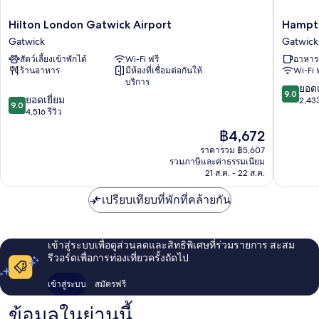
Hilton
Hampto
Hilton London Gatwick Airport
Hampto
London
by
Gatwick
Gatwick
Gatwick
Hilton
สัตว์เลี้ยงเข้าพักได้
Wi-Fi ฟรี
อาหารเ
Airport
London
ร้านอาหาร
มีห้องที่เชื่อมต่อกันให้
Wi-Fi 
Gatwick
Gatwick
บริการ
Airport
9.0
ยอดเ
9.0
9.0
ยอดเยี่ยม
Gatwick
จาก
2,433
9.0
จาก
4,516 รีวิว
10,
10,
ยอด
ราคา
฿4,672
ยอด
เยี่ยม,
ปัจจุบัน
เยี่ยม,
ราคารวม ฿5,607
2,433
คือ
รวมภาษีและค่าธรรมเนียม
4,516
รีวิว
฿4,672
21 ส.ค. - 22 ส.ค.
รีวิว
เปรียบเทียบที่พักที่คล้ายกัน
เข้าสู่ระบบเพื่อดูส่วนลดและสิทธิพิเศษที่ร่วมรายการ สะสม
รีวอร์ดเพื่อการท่องเที่ยวครั้งถัดไป
เข้าสู่ระบบ
สมัครฟรี
ข้อมูลในย่านนี้