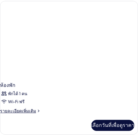
กับ
ห้อง
พัก
ห้องพัก
พักได้ 1 คน
Wi-Fi ฟรี
ราย
รายละเอียดเพิ่มเติม
ละเอียด
เพิ่ม
เลือกวันที่เพื่อดูราคา
เติม
เกี่ยว