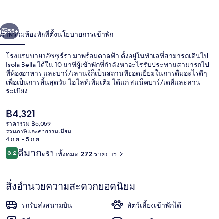
อัซ
่อน
ถัดไป
น้า
55+
ภาพรวม
ห้องพัก
ที่ตั้ง
นโยบายการเข้าพัก
ซูร์
รา
โรงแรมบายาอัซซูร์รา มาพร้อมดาดฟ้า ตั้งอยู่ในทำเลที่สามารถเดินไป
Isola Bella ได้ใน 10 นาทีผู้เข้าพักที่กำลังหาอะไรรับประทานสามารถไป
ที่ห้องอาหาร และบาร์/เลานจ์ก็เป็นสถานทียอดเยี่ยมในการดื่มอะไรดีๆ
เพื่อเป็นการสิ้นสุดวัน ไฮไลท์เพิ่มเติม ได้แก่ สแน็คบาร์/เดลี่และลาน
ระเบียง
ราคา
฿4,321
ปัจจุบัน
ราคารวม ฿5,059
฿4,321
รวมภาษีและค่าธรรมเนียม
ลานระเบียง/นอกชาน
4 ก.ย. - 5 ก.ย.
รีวิว
ดีมาก
8.2
ดูรีวิวทั้งหมด 272 รายการ
8.2 จาก 10
สิ่งอำนวยความสะดวกยอดนิยม
รถรับส่งสนามบิน
สัตว์เลี้ยงเข้าพักได้