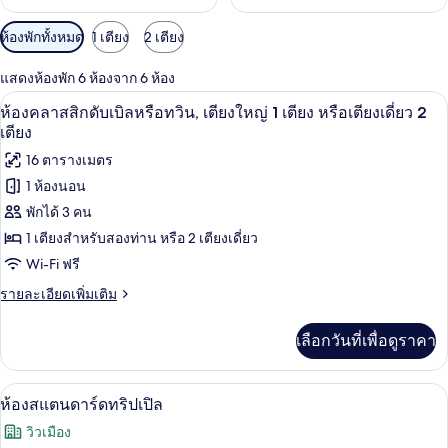
ตัว
ห้องพักทั้งหมด
1 เตียง
2 เตียง
กรอง
แสดงห้องพัก 6 ห้องจาก 6 ห้อง
ที่
มินิบาร์, ตู้นิรภัยในห้องพัก, เปล/เตียงเด
เปิด
มี
5
ห้องคลาสสิกดับเบิลหรือทวิน, เตียงใหญ่ 1 เตียง หรือเตียงเดี่ยว 2
ให้
ภาพถ่าย
เตียง
สำหรับ
ทั้งหมด
16 ตารางเมตร
ห้อง
1 ห้องนอน
ของ
พัก
พักได้ 3 คน
ห้อง
1 เตียงสำหรับสองท่าน หรือ 2 เตียงเดี่ยว
คลาส
Wi-Fi ฟรี
สิ
ราย
รายละเอียดเพิ่มเติม
กดับเบิล
ละเอียด
เพิ่ม
หรือ
เลือกวันที่เพื่อดูราคา
เติม
ทวิน,
เกี่ยว
กับ
เตียง
มินิบาร์, ตู้นิรภัยในห้องพัก, เปล/เตียงเด
เปิด
5
ห้อง
ห้องสแตนดาร์ดทริปเปิล
คลาส
ใหญ่
ภาพถ่าย
วิวเมือง
สิ