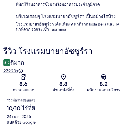
ที่พักมีร้านอาหารซึ่งมาพร้อมอาหารประจำภูมิภาค
บริเวณรอบๆ โรงแรมบายาอัซซูร์รา เป็นอย่างไรบ้าง
โรงแรมบายาอัซซูร์รา เดินเพียง 9 นาทีจาก Isola Bella และ 19
นาทีจาก รถกระเช้า Taormina
รีวิว โรงแรมบายาอัซซูร์รา
รีวิว
ดีมาก
8.2
272 รีวิว
8.6
8.8
8.2
ความสะอาด
ตำแหน่งที่ตั้ง
พนักงานและบริการ
รีวิว
รีวิวที่ตรวจสอบแล้ว
10/10 ไร้ที่ติ
24 เม.ย. 2026
แปลด้วย Google