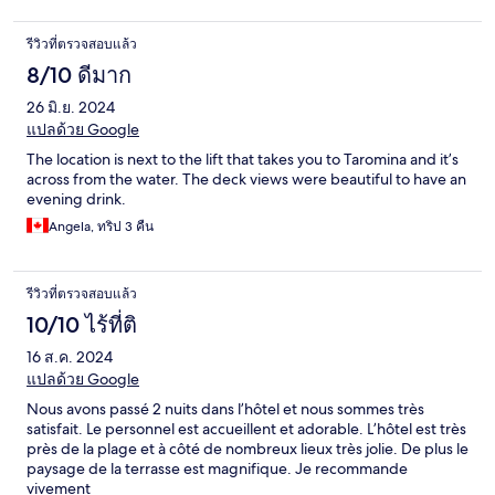
รีวิวที่ตรวจสอบแล้ว
8/10 ดีมาก
26 มิ.ย. 2024
แปลด้วย Google
The location is next to the lift that takes you to Taromina and it’s
across from the water. The deck views were beautiful to have an
evening drink.
Angela, ทริป 3 คืน
รีวิวที่ตรวจสอบแล้ว
10/10 ไร้ที่ติ
16 ส.ค. 2024
แปลด้วย Google
Nous avons passé 2 nuits dans l’hôtel et nous sommes très
satisfait. Le personnel est accueillent et adorable. L’hôtel est très
près de la plage et à côté de nombreux lieux très jolie. De plus le
paysage de la terrasse est magnifique. Je recommande
vivement