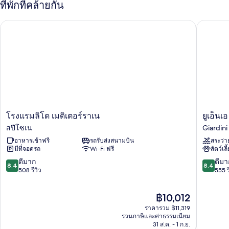
ที่พักที่คล้ายกัน
ห้อง
พัก
โรงแรมลิโด เมดิเตอร์ราเน
ยูเอ็นเอ 
โรงแรม
ยูเอ็น
โรงแรมลิโด เมดิเตอร์ราเน
ยูเอ็นเ
ลิโด
เอ
สปีโซเน
Giardini
เมดิ
โฮ
อาหารเช้าฟรี
รถรับส่งสนามบิน
สระว่า
เต
เท
มีที่จอดรถ
Wi-Fi ฟรี
สัตว์เลี
อร์
ลส์
ราเน
นา
8.4
8.4
ดีมาก
ดีมา
8.4
8.4
ส
ซอส
จาก
จาก
508 รีวิว
555 ร
ปี
บีช
10,
10,
โซเน
ซิ
ดี
ดี
ราคา
฿10,012
ซิ
มาก,
มาก,
ปัจจุบัน
เลีย
508
555
ราคารวม ฿11,319
คือ
Giardini
รีวิว
รีวิว
รวมภาษีและค่าธรรมเนียม
฿10,012
31 ส.ค. - 1 ก.ย.
Naxos