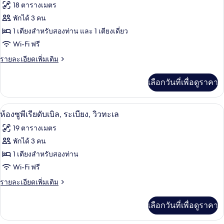
1
ทั้งหมด
กดับเบิล
18 ตารางเมตร
เตียง
หรือ
ของ
พักได้ 3 คน
ทวิ
หรือ
น,
ห้อง
1 เตียงสำหรับสองท่าน และ 1 เตียงเดี่ยว
เตียง
เตียง
Wi-Fi ฟรี
สแตนดาร์ด
ใหญ่
เดี่ยว
1
ราย
รายละเอียดเพิ่มเติม
ทริปเปิล
เตียง
ละเอียด
2
หรือ
เพิ่ม
เตียง
เลือกวันที่เพื่อดูราคา
เตียง
เติม
เดี่ยว
เกี่ยว
2
กับ
มินิบาร์, ตู้นิรภัยในห้องพัก, เปล/เตียงเด
เปิด
เตียง
4
ห้อง
ห้องซูพีเรียดับเบิล, ระเบียง, วิวทะเล
สแตนดาร์ด
ภาพถ่าย
19 ตารางเมตร
ทริปเปิล
ทั้งหมด
พักได้ 3 คน
ของ
1 เตียงสำหรับสองท่าน
ห้อง
Wi-Fi ฟรี
ซู
ราย
รายละเอียดเพิ่มเติม
ละเอียด
พี
เพิ่ม
เลือกวันที่เพื่อดูราคา
เติม
เรียดั
เกี่ยว