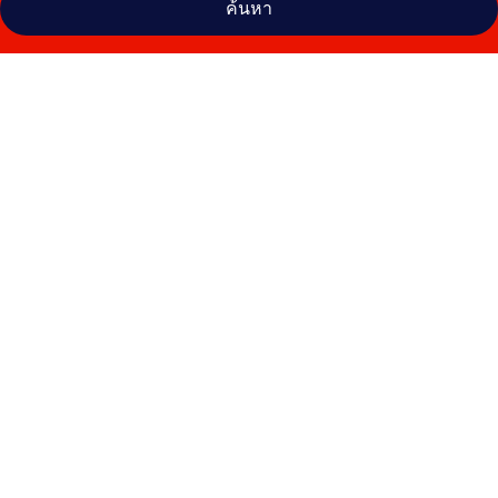
ค้นหา
คลัง
ภาพ
โรงแรม
บา
ยา