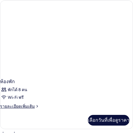
กับ
ห้อง
พัก
ห้องพัก
พักได้ 8 คน
Wi-Fi ฟรี
ราย
รายละเอียดเพิ่มเติม
ละเอียด
เพิ่ม
เลือกวันที่เพื่อดูราคา
เติม
เกี่ยว
กับ