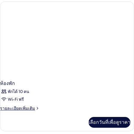
บเบิล,
กับ
ห้อง
ระเบียง,
ซู
พี
วิว
เรียดั
ทะเล
บเบิล,
ระเบียง,
วิว
ทะเล
ห้องพัก
พักได้ 10 คน
Wi-Fi ฟรี
ราย
รายละเอียดเพิ่มเติม
ละเอียด
เพิ่ม
เลือกวันที่เพื่อดูราคา
เติม
เกี่ยว