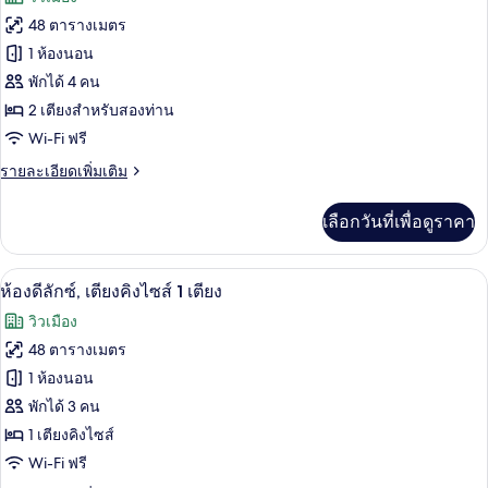
เตียง
ทั้งหมด
คิง
48 ตารางเมตร
ไซส์
ของ
1 ห้องนอน
1
เตียง
ห้อง
พักได้ 4 คน
(Executive,
2 เตียงสำหรับสองท่าน
ดี
Accessible)
Wi-Fi ฟรี
ลัก
ราย
รายละเอียดเพิ่มเติม
ซ์
ละเอียด
ดับเบิล
เพิ่ม
เลือกวันที่เพื่อดูราคา
เติม
เกี่ยว
กับ
เครื่องนอนป้องกันสารก่อภูมิแพ้, ผ้านวมข
เปิด
9
ห้อง
ห้องดีลักซ์, เตียงคิงไซส์ 1 เตียง
ดี
ภาพถ่าย
วิวเมือง
ลัก
ทั้งหมด
ซ์
48 ตารางเมตร
ดับเบิล
ของ
1 ห้องนอน
ห้อง
พักได้ 3 คน
1 เตียงคิงไซส์
ดี
Wi-Fi ฟรี
ลัก