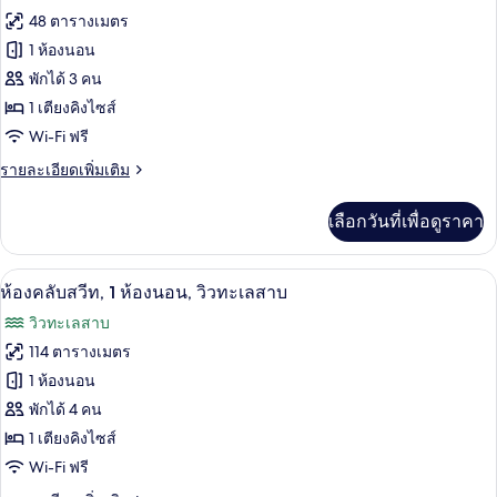
ทั้งหมด
ท,
48 ตารางเมตร
1
ของ
1 ห้องนอน
ห้อง
นอน
ห้อง
พักได้ 3 คน
(Accessible)
1 เตียงคิงไซส์
พรีเมียร์,
Wi-Fi ฟรี
เตียง
ราย
รายละเอียดเพิ่มเติม
คิง
ละเอียด
ไซส์
เพิ่ม
เลือกวันที่เพื่อดูราคา
เติม
1
เกี่ยว
เตียง,
กับ
สิ่งอำนวยความสะดวกในที่พัก
เปิด
8
ห้อง
ห้องคลับสวีท, 1 ห้องนอน, วิวทะเลสาบ
วิว
พรีเมียร์,
ภาพถ่าย
วิวทะเลสาบ
เตียง
แม่น้ำ
ทั้งหมด
คิง
114 ตารางเมตร
(Premier)
ไซส์
ของ
1 ห้องนอน
1
เตียง,
ห้อง
พักได้ 4 คน
วิว
1 เตียงคิงไซส์
คลับ
แม่น้ำ
Wi-Fi ฟรี
(Premier)
สวีท,