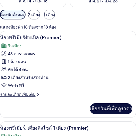
ส.ค. 14 - ส.ค. 16
ส.ค. 21 - ส.ค. 23
ตัว
ห้องพักทั้งหมด
2 เตียง
1 เตียง
กรอง
แสดงห้องพัก 18 ห้องจาก 18 ห้อง
ที่
เครื่องนอนป้องกันสารก่อภูมิแพ้, ผ้านวมข
เปิด
มี
9
ห้องพรีเมียร์ดับเบิล (Premier)
ให้
ภาพถ่าย
วิวเมือง
สำหรับ
ทั้งหมด
48 ตารางเมตร
ห้อง
ของ
1 ห้องนอน
พัก
ห้อง
พักได้ 4 คน
2 เตียงสำหรับสองท่าน
พรีเมียร์
Wi-Fi ฟรี
ดับเบิล
ราย
รายละเอียดเพิ่มเติม
(Premier)
ละเอียด
เพิ่ม
เลือกวันที่เพื่อดูราคา
เติม
เกี่ยว
กับ
เครื่องนอนป้องกันสารก่อภูมิแพ้, ผ้านวมข
เปิด
9
ห้อง
ห้องพรีเมียร์, เตียงคิงไซส์ 1 เตียง (Premier)
พรีเมียร์
ภาพถ่าย