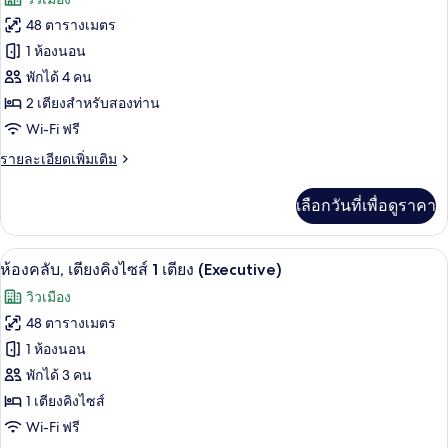
เนียร์
เตียง
ทั้งหมด
สวี
48 ตารางเมตร
ท,
ของ
1 ห้องนอน
เตียง
คิง
ห้อง
พักได้ 4 คน
ไซส์
2 เตียงสำหรับสองท่าน
คลับ
1
Wi-Fi ฟรี
เตียง
ดับเบิล
ราย
รายละเอียดเพิ่มเติม
(Executive)
ละเอียด
เพิ่ม
เลือกวันที่เพื่อดูราคา
เติม
เกี่ยว
กับ
เครื่องนอนป้องกันสารก่อภูมิแพ้, ผ้านวมข
เปิด
12
ห้อง
ห้องคลับ, เตียงคิงไซส์ 1 เตียง (Executive)
คลับ
ภาพถ่าย
วิวเมือง
ดับเบิล
ทั้งหมด
(Executive)
48 ตารางเมตร
ของ
1 ห้องนอน
ห้อง
พักได้ 3 คน
1 เตียงคิงไซส์
คลับ,
Wi-Fi ฟรี
เตียง