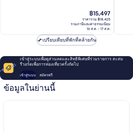
ย่าน
ทาวน์
ไร้
10,
ดาวน์
ของ
ที่
ไร้
ราคา
฿15,497
ทาวน์
ชิคาโก
ติ,
ที่
ปัจจุบัน
ของ
4,523
ราคารวม ฿18,425
ติ,
คือ
ชิคาโก
รวมภาษีและค่าธรรมเนียม
รีวิว
1,980
฿15,497
16 ส.ค. - 17 ส.ค.
รีวิว
เปรียบเทียบที่พักที่คล้ายกัน
เข้าสู่ระบบเพื่อดูส่วนลดและสิทธิพิเศษที่ร่วมรายการ สะสม
รีวอร์ดเพื่อการท่องเที่ยวครั้งถัดไป
เข้าสู่ระบบ
สมัครฟรี
ข้อมูลในย่านนี้