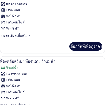
ทั้งหมด
ท,
89 ตารางเมตร
1
ของ
1 ห้องนอน
ห้อง
นอน,
ห้อง
พักได้ 4 คน
วิว
1 เตียงคิงไซส์
คลับ
แม่น้ำ
Wi-Fi ฟรี
(Accessible)
สวีท,
ราย
รายละเอียดเพิ่มเติม
1
ละเอียด
ห้อง
เพิ่ม
เลือกวันที่เพื่อดูราคา
เติม
นอน
เกี่ยว
กับ
สิ่งอำนวยความสะดวกในที่พัก
เปิด
10
ห้อง
ห้องคลับสวีท, 1 ห้องนอน, วิวแม่น้ำ
คลับ
ภาพถ่าย
วิวแม่น้ำ
สวี
ทั้งหมด
ท,
114 ตารางเมตร
1
ของ
1 ห้องนอน
ห้อง
นอน
ห้อง
พักได้ 4 คน
1 เตียงคิงไซส์
คลับ
Wi-Fi ฟรี
สวีท,
ราย