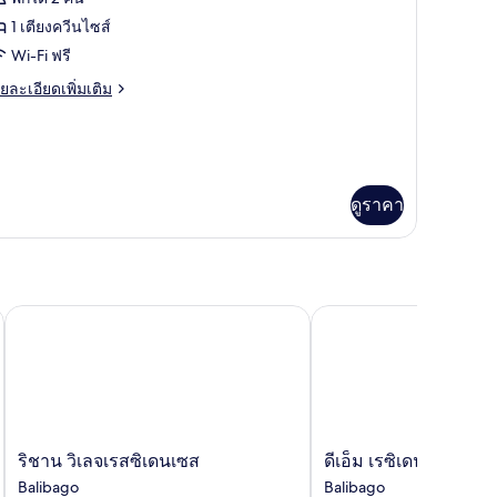
้งหมด
ียง
1 เตียงควีนไซส์
อง
ีน
็น,
Wi-Fi ฟรี
uperior
ส์
ว
ueen
ย
ยละเอียดเพิ่มเติม
ยง,
เอียด
oom
วน
่ม
ith
น,
ิม
efrigerator
่ยว
วน
nd
ดูราคา
perior
icrowave
ueen
oom
th
frigerator
nd
ริชาน วิเลจเรสซิเดนเซส
ดีเอ็ม เรซิเดนเต อินน์ แอ
crowave
ริ
ดี
ริชาน วิเลจเรสซิเดนเซส
ดีเอ็ม เรซิเดนเต อินน์ 
ชาน
เอ็ม
Balibago
Balibago