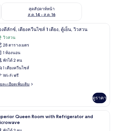
้ ส.ค. 7 - ส.ค. 9
ตรวจสอบจำนวนห้องพักว่างในสุดสัปดาห์หน้า ส.ค. 14 - ส.ค. 16
สุดสัปดาห์หน้า
ส.ค. 14 - ส.ค. 16
ู้นิรภัยในห้องพัก, โต๊ะทำงาน, ห้องเก็บเสียง, เตารีด/โต๊ะรีดผ้า
ตู้นิรภัยในห้องพัก, โต๊ะทำงาน, ห้องเก็บเสียง, เต
ิด
4
องดีลักซ์, เตียงควีนไซส์ 1 เตียง, ตู้เย็น, วิวสวน
าพถ่าย
วิวสวน
้งหมด
28 ตารางเมตร
อง
1 ห้องนอน
อง
พักได้ 2 คน
1 เตียงควีนไซส์
Wi-Fi ฟรี
ก
ย
ยละเอียดเพิ่มเติม
,
เอียด
ียง
่ม
ดูราคา
ิม
วีน
่ยว
ส์
สียง, เตารีด/โต๊ะรีดผ้า
ตู้นิรภัยในห้องพัก, โต๊ะทำงาน, ห้องเก็บเสียง, เต
ิด
3
อง
uperior Queen Room with Refrigerator and
าพถ่าย
icrowave
ียง,
พักได้ 2 คน