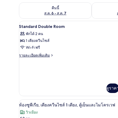
ตรวจสอบจำนวนห้องพักว่างในคืนนี้ ส.ค. 6 - ส.ค. 7
ตรวจสอบจำนวนห้
คืนนี้
ส.ค. 6 - ส.ค. 7
ตู้นิรภัยในห้องพัก, โต๊ะทำงาน, ห
เปิด
10
Standard Double Room
ภาพถ่าย
พักได้ 2 คน
ทั้งหมด
1 เตียงควีนไซส์
ของ
Wi-Fi ฟรี
Standard
ราย
รายละเอียดเพิ่มเติม
Double
ละเอียด
เพิ่ม
Room
เติม
เกี่ยว
กับ
Standard
ดูราค
Double
Room
ตู้นิรภัยในห้องพัก, โต๊ะทำงาน, ห
เปิด
5
ห้องซูพีเรีย, เตียงควีนไซส์ 1 เตียง, ตู้เย็นและไมโครเวฟ
ภาพถ่าย
วิวเมือง