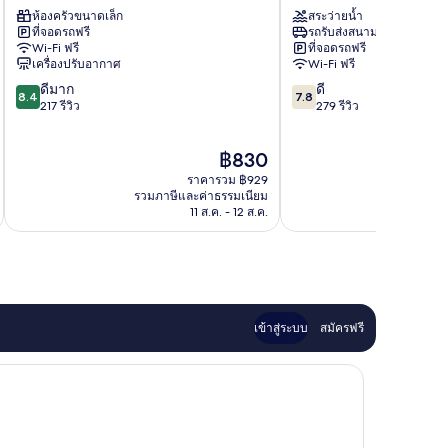
วิ
เร
ห้องครัวขนาดเล็ก
สระว่ายน้ำ
เล
ซิ
ที่จอดรถฟรี
รถรับส่งสนามบิน
จเร
เดน
Wi-Fi ฟรี
ที่จอดรถฟรี
ส
เต
เครื่องปรับอากาศ
Wi-Fi ฟรี
ซิ
อินน์
8.4
7.8
ดีมาก
ดี
เดน
แอนด์
8.4
7.8
จาก
จาก
217 รีวิว
279 รีวิว
เซส
วิลล่า
10,
10,
Balibago
Balibago
ดี
ดี,
ราคา
฿830
มาก,
279
ปัจจุบัน
217
รีวิว
ราคารวม ฿929
คือ
รีวิว
รวมภาษีและค่าธรรมเนียม
รวมภาษ
฿830
11 ส.ค. - 12 ส.ค.
เข้าสู่ระบบ
สมัครฟรี