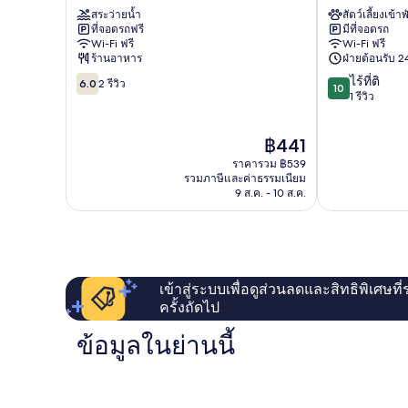
เบ
ไพ
ไมโครเวฟ
สระว่ายน้ำ
สัตว์เลี้ยงเข้าพ
ลา
รม์
ที่จอดรถฟรี
มีที่จอดรถ
จาน
อ
Wi-Fi ฟรี
Wi-Fi ฟรี
โดร
พาร์
ร้านอาหาร
ฝ่ายต้อนรับ 24
โรงแรม
เทล
6.0
10.0
ไร้ที่ติ
Angeles
Balibago
6.0
2 รีวิว
10
จาก
จาก
1 รีวิว
City
10,
10,
2
ไร้
ราคา
฿441
รีวิว
ที่
ปัจจุบัน
ติ,
ราคารวม ฿539
คือ
1
รวมภาษีและค่าธรรมเนียม
฿441
9 ส.ค. - 10 ส.ค.
รีวิว
เข้าสู่ระบบเพื่อดูส่วนลดและสิทธิพิเศษที
ครั้งถัดไป
ข้อมูลในย่านนี้