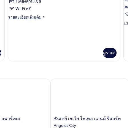
ทั้งหมด
ทั
ซ์,
1 เตียงควีนไซส์
1
ตู้
เต
ของ
ข
เตียง
Wi-Fi ฟรี
คว
เย
Deluxe
S
ไซ
ราย
รายละเอียดเพิ่มเติม
วิ
1
Double
Q
ละเอียด
รา
รา
เตี
เพิ่ม
ละ
Room
R
ส
ตู้
เติม
เพิ
w
เย็
เกี่ยว
เต
วิว
R
กับ
เกี
ส
Deluxe
a
กับ
า
ดูราคา
Double
Su
M
Room
Q
R
wi
Re
a
อพาร์เทล
ซันเดย์ เฮเวีย โฮเทล แอนด์ รีสอร์ท
Mi
ซัน
์ อพาร์เทล
ซันเดย์ เฮเวีย โฮเทล แอนด์ รีสอร์ท
เดย์
Angeles City