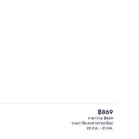
ฝ่ายต้อนรับ
ราคา
฿869
ปัจจุบัน
ราคารวม ฿869
฿869
รวมภาษีและค่าธรรมเนียม
เวณ
ศูนย์ธุรกิจ
20 ส.ค. - 21 ส.ค.