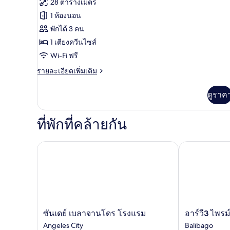
ทั้งหมด
28 ตารางเมตร
ของ
1 ห้องนอน
ห้อง
พักได้ 3 คน
1 เตียงควีนไซส์
ซู
Wi-Fi ฟรี
พี
ราย
รายละเอียดเพิ่มเติม
เรีย,
ละเอียด
เตียง
เพิ่ม
ดูราค
เติม
ควีน
เกี่ยว
กับ
ไซส์
ที่พักที่คล้ายกัน
ห้อง
1
ซู
พี
เตียง,
ซันเดย์ เบลาจานโดร โรงแรม
อาร์วี3 ไพรม์ 
เรีย,
ตู้
เตียง
ควีน
เย็น
ไซส์
และ
1
เตียง,
ไมโครเวฟ
ตู้
ซัน
อาร์
ซันเดย์ เบลาจานโดร โรงแรม
อาร์วี3 ไพรม
เย็น
เดย์
วี3
Angeles City
Balibago
และ