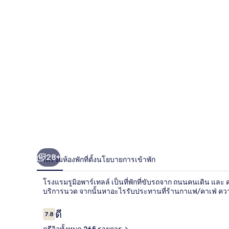
มิ
อ
พาร์
เท
ลล์
28+
ภาพรวม
ห้องพัก
ที่ตั้ง
นโยบายการเข้าพัก
โรงแรมรูมิอพาร์เทลล์ เป็นที่พักที่ขับรถจาก ถนนคนเดิน และ ค
บริการนวด จากนั้นหาอะไรรับประทานที่ร้านกาแฟ/คาเฟ่ ความ
รีวิว
ดี
7.8
7.8 จาก 10
ดูรีวิวทั้งหมด 265 รายการ