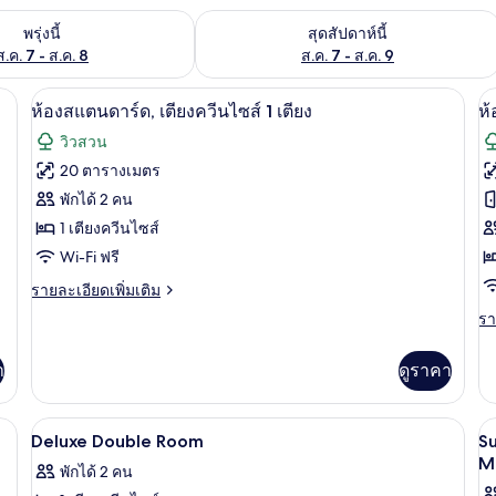
องพักว่างในพรุ่งนี้ ส.ค. 7 - ส.ค. 8
ตรวจสอบจำนวนห้องพักว่างในสุดสัปดาห์นี
พรุ่งนี้
สุดสัปดาห์นี้
ส.ค. 7 - ส.ค. 8
ส.ค. 7 - ส.ค. 9
้องเก็บเสียง, เตารีด/โต๊ะรีดผ้า
ห้องสแตนดาร์ด, เตียงควีนไซส์ 1 เตียง | ต
เปิด
เป
8
ห้องสแตนดาร์ด, เตียงควีนไซส์ 1 เตียง
ห้
ภาพถ่าย
ภ
วิวสวน
ทั้งหมด
ทั
20 ตารางเมตร
ของ
ข
พักได้ 2 คน
ห้อง
1 เตียงควีนไซส์
ห้
Wi-Fi ฟรี
สแตนดาร์ด,
ดี
ราย
รายละเอียดเพิ่มเติม
เตียง
ลั
ละเอียด
รา
รา
ควีน
ซ์
เพิ่ม
ละ
เติม
ไซส์
เต
เพิ
เกี่ยว
า
ดูราคา
เต
1
กับ
ค
เกี
ห้อง
เตียง
กับ
ไซ
้องเก็บเสียง, เตารีด/โต๊ะรีดผ้า
สแตนดาร์ด,
ตู้นิรภัยในห้องพัก, โต๊ะทำงาน, ห้องเก็บเ
เปิด
เป
8
ห้
Deluxe Double Room
S
เตียง
1
ดี
ภาพถ่าย
ภ
M
ควีน
พักได้ 2 คน
ลัก
เต
ไซส์