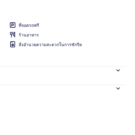
งพัก, โต๊ะทำงาน, ห้องเก็บเสียง, เตารีด/โต๊ะรีดผ้า
ที่จอดรถฟรี
ร้านอาหาร
สิ่งอำนวยความสะดวกในการซักรีด