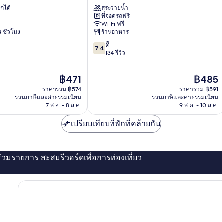
เฮ
ักได้
สระว่ายน้ำ
เวีย
ที่จอดรถฟรี
โฮ
Wi-Fi ฟรี
เทล
 ชั่วโมง
ร้านอาหาร
แอนด์
7.4
ดี
รีสอร์ท
7.4
จาก
134 รีวิว
Angeles
10,
City
ดี,
ราคา
ราคา
฿471
฿485
134
ปัจจุบัน
ปัจจุบัน
รีวิว
ราคารวม ฿574
ราคารวม ฿591
คือ
คือ
รวมภาษีและค่าธรรมเนียม
รวมภาษีและค่าธรรมเนียม
฿471
฿485
7 ส.ค. - 8 ส.ค.
9 ส.ค. - 10 ส.ค.
เปรียบเทียบที่พักที่คล้ายกัน
่ร่วมรายการ สะสมรีวอร์ดเพื่อการท่องเที่ยว