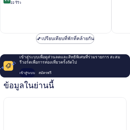
จาก
เวียน
22 รีวิว
10,
10,
นา
ดี
ยอด
เรม
เลิศ,
เยี่ยม,
บรันท์
716
22
Leopoldstadt
รีวิว
รีวิว
เปรียบเทียบที่พักที่คล้ายกัน
เข้าสู่ระบบเพื่อดูส่วนลดและสิทธิพิเศษที่ร่วมรายการ สะสม
รีวอร์ดเพื่อการท่องเที่ยวครั้งถัดไป
เข้าสู่ระบบ
สมัครฟรี
ข้อมูลในย่านนี้