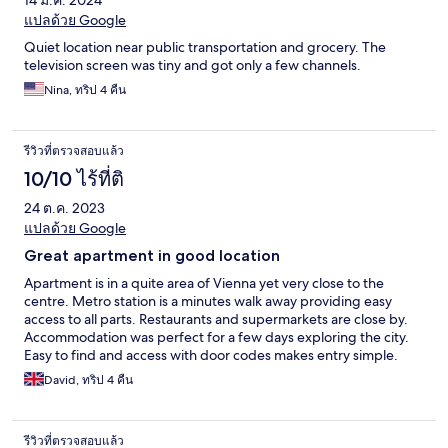
14 มี.ค. 2024
แปลด้วย Google
Quiet location near public transportation and grocery. The
television screen was tiny and got only a few channels.
Nina, ทริป 4 คืน
รีวิวที่ตรวจสอบแล้ว
10/10 ไร้ที่ติ
24 ต.ค. 2023
แปลด้วย Google
Great apartment in good location
Apartment is in a quite area of Vienna yet very close to the
centre. Metro station is a minutes walk away providing easy
access to all parts. Restaurants and supermarkets are close by.
Accommodation was perfect for a few days exploring the city.
Easy to find and access with door codes makes entry simple.
The owners also provide lockers for left luggage which was
David, ทริป 4 คืน
greatly appreciated. Overall a very clean, tidy and comfortable
stay with all things needed available.
รีวิวที่ตรวจสอบแล้ว