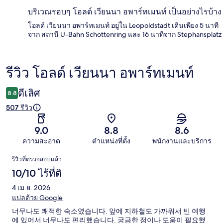
บริเวณรอบๆ โอลด์ เวียนนา อพาร์ทเมนท์ เป็นอย่างไรบ้าง
โอลด์ เวียนนา อพาร์ทเมนท์ อยู่ใน Leopoldstadt เดินเพียง 5 นาที
จาก สถานี U-Bahn Schottenring และ 16 นาทีจาก Stephansplatz
รีวิว โอลด์ เวียนนา อพาร์ทเมนท์
รีวิว
ดีเลิศ
8.8
507 รีวิว
9.0
8.8
8.6
ความสะอาด
ตำแหน่งที่ตั้ง
พนักงานและบริการ
รีวิว
รีวิวที่ตรวจสอบแล้ว
10/10 ไร้ที่ติ
4 เม.ย. 2026
แปลด้วย Google
너무나도 쾌적한 숙소였습니다. 앞에 지하철도 가까워서 빈 여행
에 있어서 너무나도 편리했습니다. 궁금한 점이나 도움이 필요했