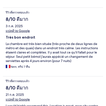
รีวิวที่ตรวจสอบแล้ว
8/10 ดีมาก
3 ก.ค. 2025
แปลด้วย Google
Très bon endroit
La chambre est très bien située (très proche de deux lignes de
métro et des quais) dans un endroit très calme. Les instructions
étaient claires et complètes. Il y avait tout ce qu'il fallait pour le
séjour. Seul petit bémol j'aurais appécié un changement de
serviettes après 4 jours environ (pour 7 nuits)
Yann, ทริป 7 คืน
รีวิวที่ตรวจสอบแล้ว
8/10 ดีมาก
21 ก.ค. 2025
แปลด้วย Google
I would highly recomand this. Location is great, near city centre