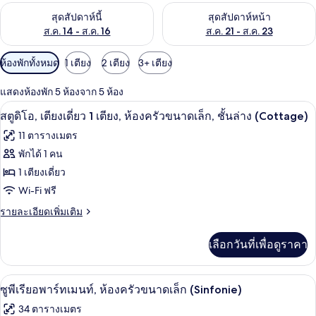
ตรวจสอบจำนวนห้องพักว่างในสุดสัปดาห์นี้ ส.ค. 14 - ส.ค. 16
ตรวจสอบจำนวนห้องพักว่างในสุดส
สุดสัปดาห์นี้
สุดสัปดาห์หน้า
ส.ค. 14 - ส.ค. 16
ส.ค. 21 - ส.ค. 23
ตัว
ห้องพักทั้งหมด
1 เตียง
2 เตียง
3+ เตียง
กรอง
แสดงห้องพัก 5 ห้องจาก 5 ห้อง
ที่
อ่างล้างมือ
เปิด
มี
2
สตูดิโอ, เตียงเดี่ยว 1 เตียง, ห้องครัวขนาดเล็ก, ชั้นล่าง (Cottage)
ให้
ภาพถ่าย
11 ตารางเมตร
สำหรับ
ทั้งหมด
พักได้ 1 คน
ห้อง
ของ
1 เตียงเดี่ยว
พัก
สตู
Wi-Fi ฟรี
ดิโอ,
ราย
รายละเอียดเพิ่มเติม
ละเอียด
เตียง
เพิ่ม
เลือกวันที่เพื่อดูราคา
เติม
เดี่ยว
เกี่ยว
1
กับ
ซูพีเรียอพาร์ทเมนท์, ห้องครัวขนาดเล็ก (
เปิด
7
สตู
เตียง,
ซูพีเรียอพาร์ทเมนท์, ห้องครัวขนาดเล็ก (Sinfonie)
ดิ
ภาพถ่าย
ห้อง
34 ตารางเมตร
โอ,