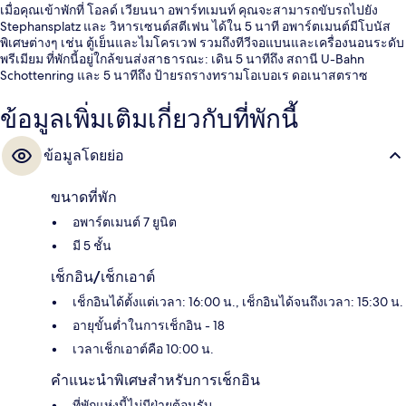
เมื่อคุณเข้าพักที่ โอลด์ เวียนนา อพาร์ทเมนท์ คุณจะสามารถขับรถไปยัง
Stephansplatz และ วิหารเซนต์สตีเฟน ได้ใน 5 นาที อพาร์ตเมนต์มีโบนัส
พิเศษต่างๆ เช่น ตู้เย็นและไมโครเวฟ รวมถึงทีวีจอแบนและเครื่องนอนระดับ
พรีเมียม ที่พักนี้อยู่ใกล้ขนส่งสาธารณะ: เดิน 5 นาทีถึง สถานี U-Bahn
Schottenring และ 5 นาทีถึง ป้ายรถรางทรามโอเบอเร ดอเนาสตราซ
ข้อมูลเพิ่มเติมเกี่ยวกับที่พักนี้
ข้อมูลโดยย่อ
ขนาดที่พัก
อพาร์ตเมนต์ 7 ยูนิต
มี 5 ชั้น
เช็กอิน/เช็กเอาต์
เช็กอินได้ตั้งแต่เวลา: 16:00 น., เช็กอินได้จนถึงเวลา: 15:30 น.
อายุขั้นต่ำในการเช็กอิน - 18
เวลาเช็กเอาต์คือ 10:00 น.
คำแนะนำพิเศษสำหรับการเช็กอิน
ที่พักแห่งนี้ไม่มีฝ่ายต้อนรับ