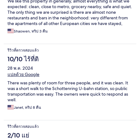
We like this property in generally, almost everything is what we
expected: clean, close to metro, grocery nearby, safe and quiet.
The only thing we are surprised is there are almost none
restaurants and bars in the neighborhood: very different from
the apartments of all other European cities we have stayed,
Shaowen, ทริป 3 คืน
รีวิวที่ตรวจสอบแล้ว
10/10 ไร้ที่ติ
28 พ.ค. 2024
แปลด้วย Google
There was plenty of room for three people, and it was clean. It
was a short walk to the Schottenring U-bahn station, so public
transportation was easy. The owners were quick to respond as
well.
Janet, ทริป 8 คืน
รีวิวที่ตรวจสอบแล้ว
2/10 แย่