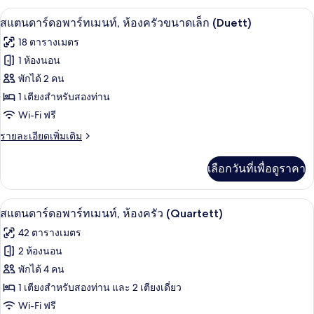
ท
กับ
สแตนดาร์ดอพาร์ทเมนท์, ห้องครัวขนาดเ
เปิด
14
ซู
สแตนดาร์ดอพาร์ทเมนท์, ห้องครัวขนาดเล็ก (Duett)
เม
พี
ภาพถ่าย
18 ตารางเมตร
เรี
นท์,
ทั้งหมด
ยอ
1 ห้องนอน
ห้อง
พาร์
ของ
พักได้ 2 คน
ท
ครัว
เม
สแตนดาร์ด
1 เตียงสำหรับสองท่าน
(Ouverture)
นท์,
Wi-Fi ฟรี
อ
ห้อง
ครัว
ราย
รายละเอียดเพิ่มเติม
พาร์
(Ouverture)
ละเอียด
ท
เพิ่ม
เลือกวันที่เพื่อดูราคา
เติม
เม
เกี่ยว
นท์,
กับ
สแตนดาร์ดอพาร์ทเมนท์, ห้องครัว (Quarte
เปิด
10
สแตนดาร์ด
สแตนดาร์ดอพาร์ทเมนท์, ห้องครัว (Quartett)
ห้อง
อ
ภาพถ่าย
42 ตารางเมตร
พาร์
ครัว
ทั้งหมด
ท
2 ห้องนอน
ขนาด
เม
ของ
พักได้ 4 คน
นท์,
เล็ก
ห้อง
สแตนดาร์ด
1 เตียงสำหรับสองท่าน และ 2 เตียงเดี่ยว
(Duett)
ครัว
Wi-Fi ฟรี
อ
ขนาด