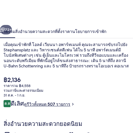
เวียนนา
อ
่อน
ถัดไป
น้า
72+
ภาพรวม
สิ่งอำนวยความสะดวก
ที่ตั้ง
ราคา
นโยบายการเข้าพัก
พาร์
ท
เมื่อคุณเข้าพักที่ โอลด์ เวียนนา อพาร์ทเมนท์ คุณจะสามารถขับรถไปยัง
Stephansplatz และ วิหารเซนต์สตีเฟน ได้ใน 5 นาที อพาร์ตเมนต์มี
เม
โบนัสพิเศษต่างๆ เช่น ตู้เย็นและไมโครเวฟ รวมถึงทีวีจอแบนและเครื่อง
นอนระดับพรีเมียม ที่พักนี้อยู่ใกล้ขนส่งสาธารณะ: เดิน 5 นาทีถึง สถานี
U-Bahn Schottenring และ 5 นาทีถึง ป้ายรถรางทรามโอเบอเร ดอเนาส
นท์
ตราซ
ราคา
฿2,136
ปัจจุบัน
ราคารวม ฿4,558
฿2,136
รวมภาษีและค่าธรรมเนียม
ด้านหน้าที่พัก
31 ส.ค. - 1 ก.ย.
รีวิว
ดีเลิศ
8.8
ดูรีวิวทั้งหมด 507 รายการ
8.8 จาก 10
สิ่งอำนวยความสะดวกยอดนิยม