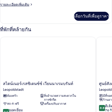
เล็ก
ราย
รายละเอียดเพิ่มเติม
พาร์
(Duett)
ละเอียด
ท
เพิ่ม
เลือกวันที่เพื่อดูราคา
เติม
เม
เกี่ยว
นท์,
กับ
ที่พักที่คล้ายกัน
สแตนดาร์ด
ห้อง
อ
สไตน์เนอร์เรสซิเดนซ์ซ์ เวียนนาเรมบรันท์
ศูนย์สัง
พาร์
ครัว
ท
(Quartett)
เม
นท์,
ห้อง
ครัว
(Quartett)
ส
ศูนย์
สไตน์เนอร์เรสซิเดนซ์ซ์ เวียนนาเรมบรันท์
ศูนย์ส
ไตน์
สังคม
Leopoldstadt
Leopold
เนอ
The
ห้องครัว
สิ่งอำนวยความสะดวกใน
มีที่จอ
ร์เรส
Social
การซักรีด
ร้านอ
ซิ
Hub
Wi-Fi ฟรี
เครื่องปรับอากาศ
เดน
Vienna
8.8
ดีเลิ
8.8
9.0
ซ์ซ์
ยอดเยี่ยม
Leopold
จาก
716 รี
9.0