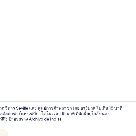
ฝ่ายต้อนรับ
าก วิหาร Seville และ ศูนย์การค้าพลาซ่า เดอ อาร์มาส ไม่เกิน 15 นาที
ลคาซาร์แห่งเซบียา ได้ในเวลา 15 นาที ที่พักนี้อยู่ใกล้ขนส่ง
ีถึง ป้ายรถราง Archivo de Indias
ภายใน