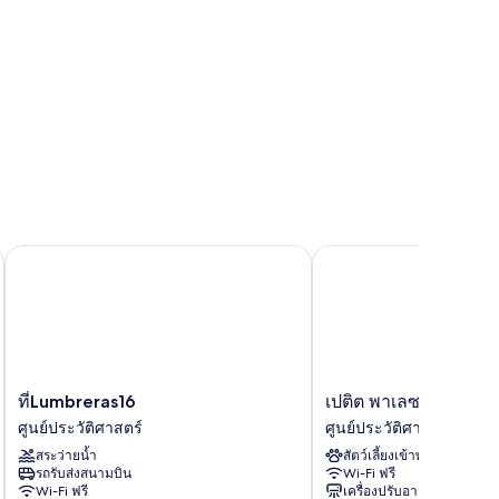
ที่Lumbreras16
เปติต พาเลซ วาร์กัส
ที่Lumbreras16
เปติ
ที่Lumbreras16
เปติต พาเลซ วาร์กัส
ศูนย์
ต
ศูนย์ประวัติศาสตร์
ศูนย์ประวัติศาสตร์
ประวัติศาสตร์
พา
สระว่ายน้ำ
สัตว์เลี้ยงเข้าพักได้
เลซ
รถรับส่งสนามบิน
Wi-Fi ฟรี
วาร์
Wi-Fi ฟรี
เครื่องปรับอากาศ