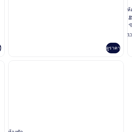
หรือ
เพิ่ม
เติม
ห้
ทวิน,
เกี่ยว
วิว
กับ
ห้อง
เมือง
สแตนดาร์ด
รา
รา
ดับเบิล
ละ
หรือ
เพิ
ทวิ
า
ดูราคา
เต
น,
เกี
วิว
กับ
เมือง
ห้
พัก
ห้องพัก