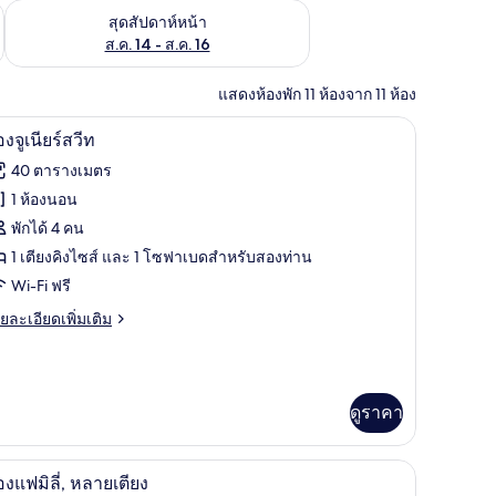
้ ส.ค. 7 - ส.ค. 9
ตรวจสอบจำนวนห้องพักว่างในสุดสัปดาห์หน้า ส.ค. 14 - ส.ค. 16
สุดสัปดาห์หน้า
ส.ค. 14 - ส.ค. 16
แสดงห้องพัก 11 ห้องจาก 11 ห้อง
 มินิบาร์, ตู้นิรภัยในห้องพัก, โต๊ะทำงาน, ผ้าม่านกันแสง
ห้องจูเนียร์สวีท | มินิบาร์, ตู้นิรภัยในห้องพัก, 
ิด
11
องจูเนียร์สวีท
าพถ่าย
40 ตารางเมตร
้งหมด
1 ห้องนอน
อง
พักได้ 4 คน
อง
1 เตียงคิงไซส์ และ 1 โซฟาเบดสำหรับสองท่าน
Wi-Fi ฟรี
ย
ยละเอียดเพิ่มเติม
ียร์
เอียด
ีท
่ม
ิม
่ยว
ดูราคา
อง
 ผ้าม่านกันแสง
ห้องแฟมิลี่, หลายเตียง | มินิบาร์, ตู้นิรภัยในห้
ิด
ยร์
10
องแฟมิลี่, หลายเตียง