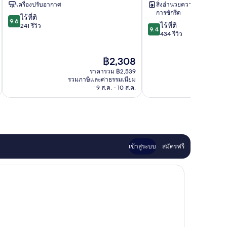
กัส
เครื่องปรับอากาศ
สิ่งอำนวยความสะดวกใน
ศูนย์
การซักรีด
9.6
ไร้ที่ติ
ประวัติศาสตร์
9.6
9.4
ไร้ที่ติ
จาก
241 รีวิว
9.4
จาก
434 รีวิว
10,
10,
ไร้
ไร้
ที่
ราคา
฿2,308
ที่
ติ,
ปัจจุบัน
ติ,
241
ราคารวม ฿2,539
คือ
434
รวมภาษีและค่าธรรมเนียม
รวมภาษ
รีวิว
฿2,308
9 ส.ค. - 10 ส.ค.
รีวิว
เข้าสู่ระบบ
สมัครฟรี