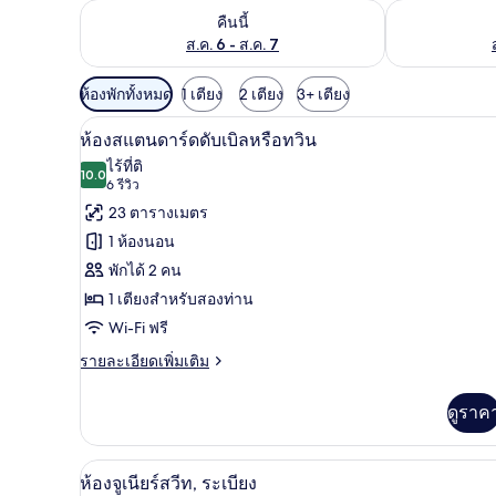
ตรวจสอบจำนวนห้องพักว่างในคืนนี้ ส.ค. 6 - ส.ค. 7
ตรวจสอบจำนวนห้
คืนนี้
ส.ค. 6 - ส.ค. 7
ตัว
ห้องพักทั้งหมด
1 เตียง
2 เตียง
3+ เตียง
กรอง
ห้องสแตนดาร์ดดับเบิลหรือทวิน | 
เปิด
9
ห้องสแตนดาร์ดดับเบิลหรือทวิน
ที่
ภาพถ่าย
ไร้ที่ติ
มี
10.0
10.0 จาก 10
(6
6 รีวิว
ทั้งหมด
ให้
รีวิว)
23 ตารางเมตร
ของ
สำหรับ
1 ห้องนอน
ห้อง
ห้อง
พักได้ 2 คน
พัก
สแตนดาร์ด
1 เตียงสำหรับสองท่าน
ดับเบิล
Wi-Fi ฟรี
หรือ
ราย
รายละเอียดเพิ่มเติม
ละเอียด
ทวิน
เพิ่ม
ดูราค
เติม
เกี่ยว
กับ
ห้องจูเนียร์สวีท, ระเบียง | มินิบ
เปิด
13
ห้อง
ห้องจูเนียร์สวีท, ระเบียง