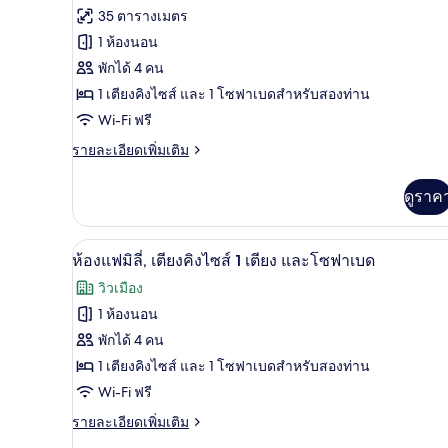
สแตนดาร์ด
ภาพถ่าย
35 ตารางเมตร
ดับเบิล
ทั้งหมด
หรือ
1 ห้องนอน
ทวิ
ของ
พักได้ 4 คน
น
ห้อง
1 เตียงคิงไซส์ และ 1 โซฟาเบดสำหรับสองท่าน
Wi-Fi ฟรี
จู
ราย
รายละเอียดเพิ่มเติม
เนียร์
ละเอียด
สวีท,
เพิ่ม
ดูราค
เติม
ระเบียง
เกี่ยว
กับ
มินิบาร์, ตู้นิรภัยในห้องพัก, โต
เปิด
12
ห้อง
ห้องแฟมิลี่, เตียงคิงไซส์ 1 เตียง และโซฟาเบด
จู
ภาพถ่าย
วิวเมือง
เนียร์
ทั้งหมด
สวี
1 ห้องนอน
ท,
ของ
พักได้ 4 คน
ระเบียง
ห้อง
1 เตียงคิงไซส์ และ 1 โซฟาเบดสำหรับสองท่าน
Wi-Fi ฟรี
แฟ
ราย
รายละเอียดเพิ่มเติม
มิ
ละเอียด