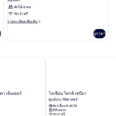
พักได้ 6 คน
Wi-Fi ฟรี
ราย
รายละเอียดเพิ่มเติม
ละเอียด
เพิ่ม
า
ดูราคา
เติม
เกี่ยว
กับ
ห้อง
พัก
 เซ็นเตอร์
โอเชียน ไดรฟ์ เซบียา
โอ
ดา เซ็นเตอร์
โอเชียน ไดรฟ์ เซบียา
เชีย
ศูนย์ประวัติศาสตร์
น
สัตว์เลี้ยงเข้าพักได้
ไดรฟ์
มีที่จอดรถ
เซ
Wi-Fi ฟรี