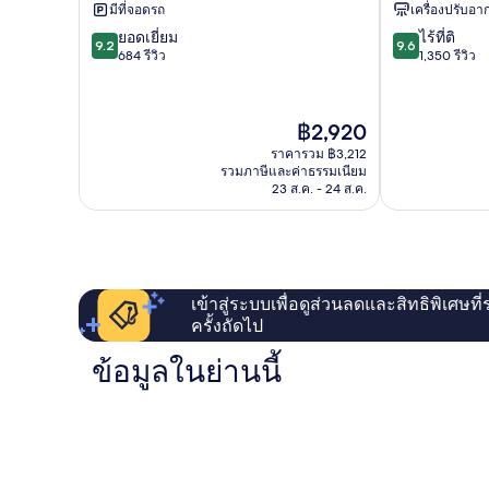
ปิ
ซัน
มีที่จอดรถ
เครื่องปรับอ
ลาร์
เบร์
9.2
9.6
ยอดเยี่ยม
ไร้ที่ติ
นาร์
9.2
9.6
จาก
จาก
684 รีวิว
1,350 รีวิว
โด
10,
10,
ยอด
ไร้
เยี่ยม,
ที่
ราคา
฿2,920
684
ติ,
ปัจจุบัน
รีวิว
1,350
ราคารวม ฿3,212
คือ
รวมภาษีและค่าธรรมเนียม
รีวิว
฿2,920
23 ส.ค. - 24 ส.ค.
เข้าสู่ระบบเพื่อดูส่วนลดและสิทธิพิเศษที
ครั้งถัดไป
ข้อมูลในย่านนี้