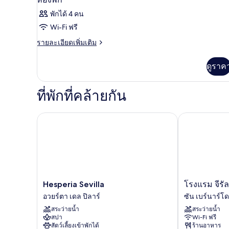
พักได้ 4 คน
Wi-Fi ฟรี
ราย
รายละเอียดเพิ่มเติม
ละเอียด
เพิ่ม
ดูราค
เติม
เกี่ยว
กับ
ที่พักที่คล้ายกัน
ห้อง
พัก
Hesperia Sevilla
โรงแรม จีรัลดา
Hesperia
โรงแรม
Hesperia Sevilla
โรงแรม จีรัล
Sevilla
จี
อวยร์ตา เดล ปิลาร์
ซัน เบร์นาร์โด
อวย
รัล
สระว่ายน้ำ
สระว่ายน้ำ
ร์ตา
ดา
สปา
Wi-Fi ฟรี
เดล
เซ็นเตอร์
สัตว์เลี้ยงเข้าพักได้
ร้านอาหาร