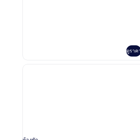
ลี่,
เพิ่ม
เติม
เตียง
เกี่ยว
คิง
กับ
ห้อง
ไซส์
แฟ
มิ
1
ลี่,
เตียง
เตียง
ดูราค
คิง
และ
ไซส์
โซฟา
1
เตียง
เบด
และ
โซฟา
เบด
ห้องพัก