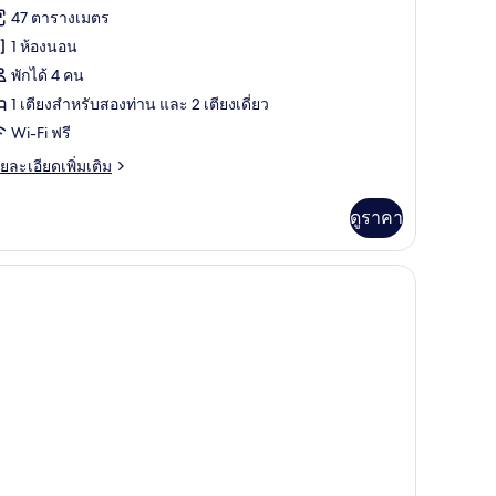
าพถ่าย
47 ตารางเมตร
้งหมด
1 ห้องนอน
อง
พักได้ 4 คน
อง
1 เตียงสำหรับสองท่าน และ 2 เตียงเดี่ยว
Wi-Fi ฟรี
ฟ
ย
ยละเอียดเพิ่มเติม
เอียด
่ม
ดูราคา
ิม
ลาย
่ยว
ียง
| มินิบาร์, ตู้นิรภัยในห้องพัก, โต๊ะทำงาน, ผ้าม่านกันแสง
อง
ฟ
าย
ียง