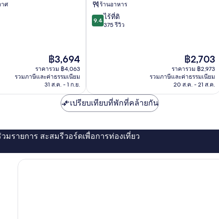
บียา
ากาศ
ร้านอาหาร
ศูนย์
9.4
ไร้ที่ติ
ประวัติศาสตร์
9.4
จาก
375 รีวิว
10,
ไร้
ที่
ราคา
ราคา
฿3,694
฿2,703
ติ,
ปัจจุบัน
ปัจจุบัน
375
ราคารวม ฿4,063
ราคารวม ฿2,973
คือ
คือ
รวมภาษีและค่าธรรมเนียม
รวมภาษีและค่าธรรมเนียม
รีวิว
฿3,694
฿2,703
31 ส.ค. - 1 ก.ย.
20 ส.ค. - 21 ส.ค.
เปรียบเทียบที่พักที่คล้ายกัน
่ร่วมรายการ สะสมรีวอร์ดเพื่อการท่องเที่ยว