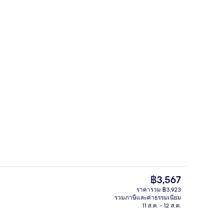
บาร์ (ในที่พัก)
ราคา
฿3,567
ปัจจุบัน
ราคารวม ฿3,923
฿3,567
รวมภาษีและค่าธรรมเนียม
ดาดฟ้า
11 ส.ค. - 12 ส.ค.