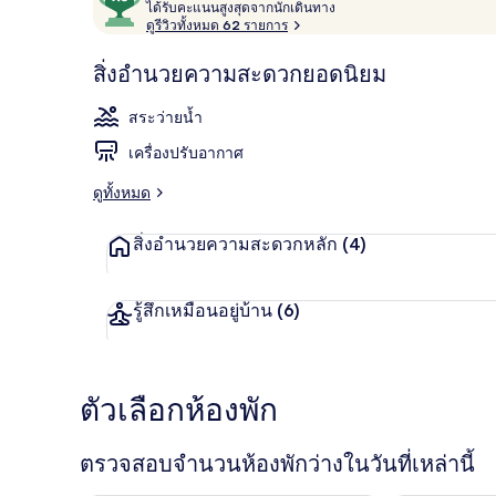
ไ
จาก
ได้รับคะแนนสูงสุดจากนักเดินทาง
ด้
ดูรีวิวทั้งหมด 62 รายการ
10,
รั
ผู้
บ
สิ่งอำนวยความสะดวกยอดนิยม
สระว่ายน้ำกล
ค
เข้า
ะ
พัก
สระว่ายน้ำ
แ
ชื่น
น
เครื่องปรับอากาศ
น
ชอบ
สู
ดูทั้งหมด
ง
สุ
สิ่งอำนวยความสะดวกหลัก
(4)
ด
จ
า
ก
รู้สึกเหมือนอยู่บ้าน
(6)
นั
ก
เ
ดิ
ตัวเลือกห้องพัก
น
ท
า
ตรวจสอบจำนวนห้องพักว่างในวันที่เหล่านี้
ง