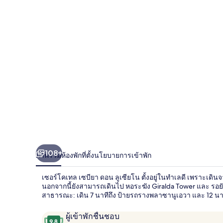
เทล
เซ
บียา
ดอน
ลู
เซีย
โน
108+
ภาพรวม
ห้องพัก
ที่ตั้ง
นโยบายการเข้าพัก
เซอร์โคเทล เซบียา ดอน ลูเซียโน ตั้งอยู่ในทำเลดี เพราะเดินจ
นอกจากนี้ยังสามารถเดินไป หอระฆัง Giralda Tower และ รอยัลอั
สาธารณะ: เดิน 7 นาทีถึง ป้ายรถรางพลาซานูเอวา และ 12 นาท
รีวิว
9.8
ผู้เข้าพักชื่นชอบ