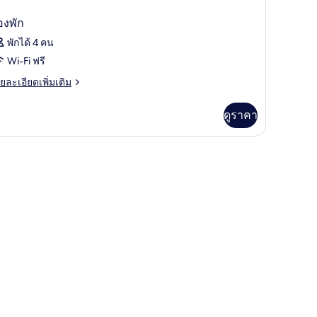
องพัก
พักได้ 4 คน
Wi-Fi ฟรี
ย
ยละเอียดเพิ่มเติม
เอียด
่ม
ดูราคา
ิม
่ยว
อง