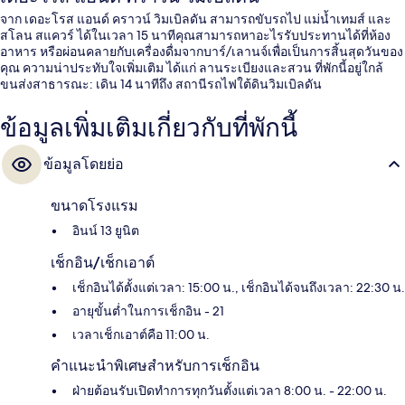
จาก เดอะโรส แอนด์ คราวน์ วิมเบิลดัน สามารถขับรถไป แม่น้ำเทมส์ และ
สโลน สแควร์ ได้ในเวลา 15 นาทีคุณสามารถหาอะไรรับประทานได้ที่ห้อง
อาหาร หรือผ่อนคลายกับเครื่องดื่มจากบาร์/เลานจ์เพื่อเป็นการสิ้นสุดวันของ
คุณ ความน่าประทับใจเพิ่มเติม ได้แก่ ลานระเบียงและสวน ที่พักนี้อยู่ใกล้
ขนส่งสาธารณะ: เดิน 14 นาทีถึง สถานีรถไฟใต้ดินวิมเบิลดัน
ข้อมูลเพิ่มเติมเกี่ยวกับที่พักนี้
ข้อมูลโดยย่อ
ขนาดโรงแรม
อินน์ 13 ยูนิต
เช็กอิน/เช็กเอาต์
เช็กอินได้ตั้งแต่เวลา: 15:00 น., เช็กอินได้จนถึงเวลา: 22:30 น.
อายุขั้นต่ำในการเช็กอิน - 21
เวลาเช็กเอาต์คือ 11:00 น.
คำแนะนำพิเศษสำหรับการเช็กอิน
ฝ่ายต้อนรับเปิดทำการทุกวันตั้งแต่เวลา 8:00 น. - 22:00 น.