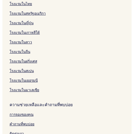
n
o
a
o
b
o
n
H
e
r
h
L
y
y
o
e
h
o
T
บ
รั
ห
โรงแรมในไทย
,
t
M
n
y
n
E
o
r
i
a
o
C
b
t
l
e
y
h
B
บ
รั
โรงแรมในสหรัฐอเมริกา
P
e
o
T
W
a
t
I
e
l
n
o
y
e
l
n
a
e
e
Z
บ
a
l
r
h
e
r
e
n
n
l
d
u
H
l
e
a
l
S
d
e
H
โรงแรมในญี่ปุ่น
d
T
g
i
s
l
l
n
t
o
r
i
L
n
L
a
f
d
o
d
o
a
s
t
s
L
a
n
t
l
o
t
a
v
o
w
t
โรงแรมในเกาหลีใต้
i
t
n
t
m
C
o
l
H
t
n
3
n
o
r
e
e
n
t
s
l
i
o
n
H
o
o
d
-
c
y
d
l
l
โรงแรมในลาว
g
e
O
e
n
u
d
y
t
n
o
b
a
H
l
I
t
n
r
s
r
o
d
e
L
n
e
s
o
P
n
โรงแรมในจีน
o
h
i
t
t
n
e
l
o
O
d
t
t
i
d
โรงแรมในฝรั่งเศส
n
a
g
e
K
P
n
x
F
e
e
c
i
m
i
r
i
a
d
f
l
r
l
c
g
โรงแรมในสเปน
C
n
B
n
r
o
o
a
L
a
o
o
a
r
g
k
n
r
t
o
d
L
โรงแรมในเยอรมนี
u
l
i
'
,
C
d
I
n
i
o
r
s
d
s
L
i
S
n
d
l
n
โรงแรมในมาเลเซีย
t
h
g
C
o
t
t
E
o
l
d
R
o
e
r
n
y
r
l
n
y
o
ความช่วยเหลือและคำถามที่พบบ่อย
o
t
o
d
e
e
C
n
a
e
s
o
e
p
i
-
การจองของคุณ
d
l
s
n
t
h
r
1
a
c
L
คำถามที่พบบ่อย
n
u
e
t
s
i
ติดต่อเรา