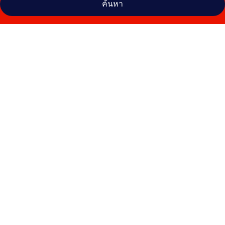
ค้นหา
คลัง
ภาพ
เดอะ
โรส
แอนด์