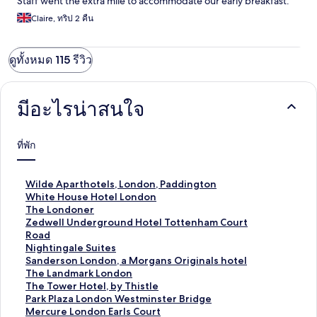
Staff went the extra mile to accommodate our early breakfast.
Claire, ทริป 2 คืน
ดูทั้งหมด 115 รีวิว
มีอะไรน่าสนใจ
ที่พัก
ลิ
Wilde Aparthotels, London, Paddington
ง
ลิ
White House Hotel London
ก์
ง
ลิ
The Londoner
ม
ก์
ง
ลิ
Zedwell Underground Hotel Tottenham Court
า
ม
ก์
ง
Road
ต
า
ม
ก์
ลิ
Nightingale Suites
ร
ต
า
ม
ง
ลิ
Sanderson London, a Morgans Originals hotel
ฐ
ร
ต
า
ก์
ง
ลิ
The Landmark London
า
ฐ
ร
ต
ม
ก์
ง
ลิ
The Tower Hotel, by Thistle
น
า
ฐ
ร
า
ม
ก์
ง
ลิ
Park Plaza London Westminster Bridge
สำ
น
า
ฐ
ต
า
ม
ก์
ง
ลิ
Mercure London Earls Court