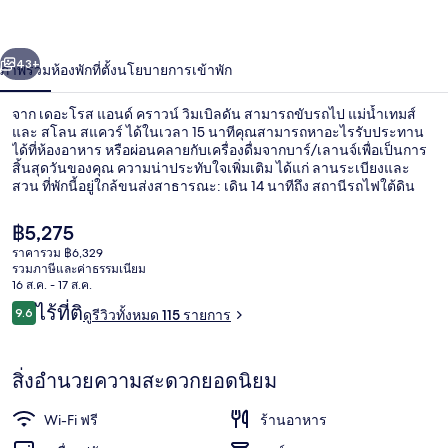
ครา
่อน
ถัดไป
น้า
43+
ภาพรวม
ห้องพัก
ที่ตั้ง
นโยบายการเข้าพัก
วน์
วิมเบิลดัน
จาก เดอะโรส แอนด์ คราวน์ วิมเบิลดัน สามารถขับรถไป แม่น้ำเทมส์
และ สโลน สแควร์ ได้ในเวลา 15 นาทีคุณสามารถหาอะไรรับประทาน
ได้ที่ห้องอาหาร หรือผ่อนคลายกับเครื่องดื่มจากบาร์/เลานจ์เพื่อเป็นการ
สิ้นสุดวันของคุณ ความน่าประทับใจเพิ่มเติม ได้แก่ ลานระเบียงและ
สวน ที่พักนี้อยู่ใกล้ขนส่งสาธารณะ: เดิน 14 นาทีถึง สถานีรถไฟใต้ดิน
วิมเบิลดัน
ราคา
฿5,275
ปัจจุบัน
ราคารวม ฿6,329
฿5,275
รวมภาษีและค่าธรรมเนียม
ร้านอาหาร
16 ส.ค. - 17 ส.ค.
รีวิว
ไร้ที่ติ
9.6
ดูรีวิวทั้งหมด 115 รายการ
9.6 จาก 10
สิ่งอำนวยความสะดวกยอดนิยม
Wi-Fi ฟรี
ร้านอาหาร