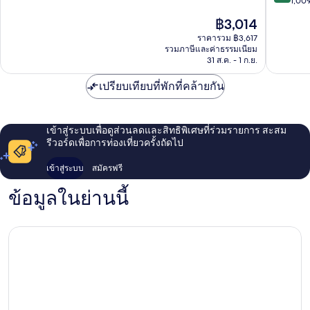
จาก
เรส
1,009
10,
10,
ซิ
ดี
ราคา
฿3,014
ดี
เดน
เลิศ,
ปัจจุบัน
มาก,
ราคารวม ฿3,617
ซ์
1,008
คือ
รวมภาษีและค่าธรรมเนียม
1,009
วอน
รีวิว
฿3,014
31 ส.ค. - 1 ก.ย.
รีวิว
ด์สเวิร์ธ
เปรียบเทียบที่พักที่คล้ายกัน
เข้าสู่ระบบเพื่อดูส่วนลดและสิทธิพิเศษที่ร่วมรายการ สะสม
รีวอร์ดเพื่อการท่องเที่ยวครั้งถัดไป
เข้าสู่ระบบ
สมัครฟรี
ข้อมูลในย่านนี้