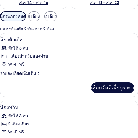
ส.ค. 14 - ส.ค. 16
ส.ค. 21 - ส.ค. 23
ตัว
ห้องพักทั้งหมด
1 เตียง
2 เตียง
กรอง
แสดงห้องพัก 2 ห้องจาก 2 ห้อง
ที่
ห้องดับเบิล | เครื่องนอนป้องกันสารก่อภูม
เปิด
มี
13
ห้องดับเบิล
ให้
ภาพถ่าย
พักได้ 3 คน
สำหรับ
ทั้งหมด
1 เตียงสำหรับสองท่าน
ห้อง
ของ
Wi-Fi ฟรี
พัก
ห้อง
ราย
รายละเอียดเพิ่มเติม
ละเอียด
ดับเบิล
เพิ่ม
เลือกวันที่เพื่อดูราคา
เติม
เกี่ยว
กับ
ห้องทวิน | เครื่องนอนป้องกันสารก่อภูมิแพ
เปิด
8
ห้อง
ห้องทวิน
ดับเบิล
ภาพถ่าย
พักได้ 3 คน
ทั้งหมด
2 เตียงเดี่ยว
ของ
Wi-Fi ฟรี