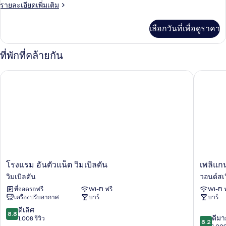
ห้อง
ราย
รายละเอียดเพิ่มเติม
ละเอียด
ทวิน
เพิ่ม
เลือกวันที่เพื่อดูราคา
เติม
เกี่ยว
กับ
ที่พักที่คล้ายกัน
ห้อง
ทวิ
โรงแรม อันตัวแน็ต วิมเบิลดัน
เพลิแกน 
น
โรงแรม
เพ
โรงแรม อันตัวแน็ต วิมเบิลดัน
เพลิแก
อัน
ลิ
วิมเบิลดัน
วอนด์สเว
ตัว
แกน
ที่จอดรถฟรี
Wi-Fi ฟรี
Wi-Fi 
แน็ต
ลอนดอ
เครื่องปรับอากาศ
บาร์
บาร์
วิมเบิลดัน
โฮ
วิมเบิลดัน
เทล
8.8
ดีเลิศ
8.8
8.2
แอนด์
ดีมา
จาก
1,008 รีวิว
8.2