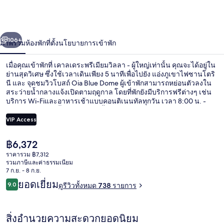
ระ
พรีเมียม
่อน
ถัดไป
น้า
106+
ภาพรวม
ห้องพัก
ที่ตั้ง
นโยบายการเข้าพัก
วิลลา
-
เมื่อคุณเข้าพักที่ เคาลเดระพรีเมียมวิลลา - ผู้ใหญ่เท่านั้น คุณจะได้อยู่ใน
ย่านสุดวิเศษ ซึ่งใช้เวลาเดินเพียง 5 นาทีเพื่อไปยัง แอ่งภูเขาไฟซานโตริ
ผู้ใหญ่
นี และ จุดชมวิวโบสถ์ Oia Blue Dome ผู้เข้าพักสามารถหย่อนตัวลงใน
สระว่ายน้ำกลางแจ้งเปิดตามฤดูกาล โดยที่พักยังมีบริการฟรีต่างๆ เช่น
เท่านั้น
บริการ Wi-Fiและอาหารเช้าแบบคอนติเนนทัลทุกวัน เวลา 8:00 น. -
11:30 น. นอกจากนี้ โรงแรมแห่งนี้ยังอยู่ห่างจาก ปราสาทโอเอีย เพียงเดิน
ไป 10 นาที นักเดินทางหลายคนถูกใจพนักงาน
VIP Access
ราคา
฿6,372
Cave Suite with Hot Tub Caldera & Sea 
ปัจจุบัน
ราคารวม ฿7,312
฿6,372
รวมภาษีและค่าธรรมเนียม
7 ก.ย. - 8 ก.ย.
รีวิว
ยอดเยี่ยม
9.0
ดูรีวิวทั้งหมด 738 รายการ
9.0 จาก 10
สิ่งอำนวยความสะดวกยอดนิยม