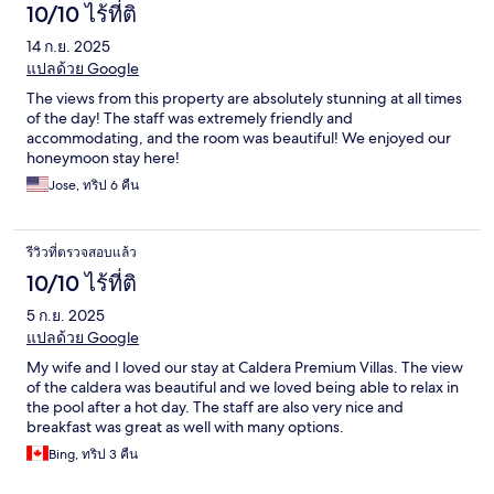
10/10 ไร้ที่ติ
14 ก.ย. 2025
แปลด้วย Google
The views from this property are absolutely stunning at all times
of the day! The staff was extremely friendly and
accommodating, and the room was beautiful! We enjoyed our
honeymoon stay here!
Jose, ทริป 6 คืน
รีวิวที่ตรวจสอบแล้ว
10/10 ไร้ที่ติ
5 ก.ย. 2025
แปลด้วย Google
My wife and I loved our stay at Caldera Premium Villas. The view
of the caldera was beautiful and we loved being able to relax in
the pool after a hot day. The staff are also very nice and
breakfast was great as well with many options.
Bing, ทริป 3 คืน