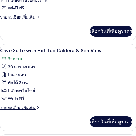
1 เตียงสำหรับสองท่าน
Suite
Wi-Fi ฟรี
Caldera
ราย
รายละเอียดเพิ่มเติม
&
ละเอียด
Sea
เพิ่ม
เลือกวันที่เพื่อดูราคา
View
เติม
เกี่ยว
กับ
Cave Suite with Hot Tub Caldera & Sea 
เปิด
7
Premium
Cave Suite with Hot Tub Caldera & Sea View
Cave
ภาพถ่าย
วิวทะเล
Suite
ทั้งหมด
Caldera
30 ตารางเมตร
&
ของ
1 ห้องนอน
Sea
Cave
View
พักได้ 2 คน
Suite
1 เตียงควีนไซส์
with
Wi-Fi ฟรี
Hot
ราย
รายละเอียดเพิ่มเติม
Tub
ละเอียด
Caldera
เพิ่ม
เลือกวันที่เพื่อดูราคา
&
เติม
เกี่ยว
Sea
กับ