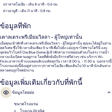
ปราสาทโอเอีย
- เดิน 8 นาที
- 0.6 กม.
อ่าวอามูดี
- เดิน 11 นาที
- 0.8 กม.
ข้อมูลที่พัก
เคาลเดระพรีเมียมวิลลา - ผู้ใหญ่เท่านั้น
เมื่อคุณเข้าพักที่ เคาลเดระพรีเมียมวิลลา - ผู้ใหญ่เท่านั้น คุณจะได้อยู่ในย่าน
สุดวิเศษ ซึ่งใช้เวลาเดินเพียง 5 นาทีเพื่อไปยัง แอ่งภูเขาไฟซานโตรินี และ
จุดชมวิวโบสถ์ Oia Blue Dome ผู้เข้าพักสามารถหย่อนตัวลงในสระว่ายน้ำ
กลางแจ้งเปิดตามฤดูกาล โดยที่พักยังมีบริการฟรีต่างๆ เช่น บริการ Wi-
Fiและอาหารเช้าแบบคอนติเนนทัลทุกวัน เวลา 8:00 น. - 11:30 น. นอกจากนี้
โรงแรมแห่งนี้ยังอยู่ห่างจาก ปราสาทโอเอีย เพียงเดินไป 10 นาที นักเดินทาง
หลายคนถูกใจพนักงาน
ข้อมูลเพิ่มเติมเกี่ยวกับที่พักนี้
ข้อมูลโดยย่อ
ขนาดโรงแรม
โรงแรม 26 ยูนิต