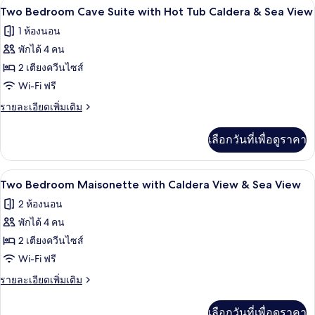
View
เครื่องนอนระดับพรีเมียม, เตียงพร้อมฟูกเ
เปิด
10
Cave
Two Bedroom Cave Suite with Hot Tub Caldera & Sea View
Suite
ภาพถ่าย
1 ห้องนอน
with
ทั้งหมด
Hot
พักได้ 4 คน
Tub
ของ
2 เตียงควีนไซส์
Caldera
Two
&
Wi-Fi ฟรี
Sea
Bedroom
ราย
รายละเอียดเพิ่มเติม
View
Cave
ละเอียด
เพิ่ม
Suite
เลือกวันที่เพื่อดูราคา
เติม
with
เกี่ยว
Hot
กับ
Two Bedroom Maisonette with Caldera V
เปิด
Tub
5
Two
Two Bedroom Maisonette with Caldera View & Sea View
Bedroom
Caldera
ภาพถ่าย
2 ห้องนอน
Cave
&
ทั้งหมด
Suite
พักได้ 4 คน
Sea
with
ของ
2 เตียงควีนไซส์
View
Hot
Two
Tub
Wi-Fi ฟรี
Caldera
Bedroom
ราย
รายละเอียดเพิ่มเติม
&
Maisonette
ละเอียด
Sea
เพิ่ม
with
View
เลือกวันที่เพื่อดูราคา