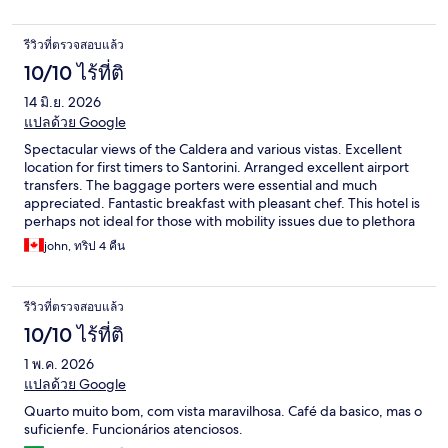
รีวิวที่ตรวจสอบแล้ว
10/10 ไร้ที่ติ
14 มิ.ย. 2026
แปลด้วย Google
Spectacular views of the Caldera and various vistas. Excellent
location for first timers to Santorini. Arranged excellent airport
transfers. The baggage porters were essential and much
appreciated. Fantastic breakfast with pleasant chef. This hotel is
perhaps not ideal for those with mobility issues due to plethora
of steps involved.
john, ทริป 4 คืน
รีวิวที่ตรวจสอบแล้ว
10/10 ไร้ที่ติ
1 พ.ค. 2026
แปลด้วย Google
Quarto muito bom, com vista maravilhosa. Café da basico, mas o
suficienfe. Funcionários atenciosos.