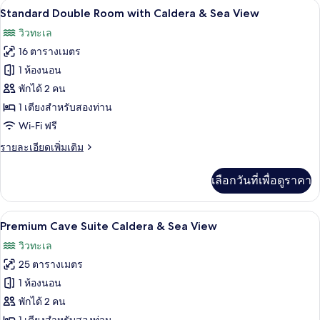
Standard Double Room with Caldera & S
เปิด
7
Petit
Standard Double Room with Caldera & Sea View
Double
ภาพถ่าย
วิวทะเล
Room
ทั้งหมด
with
16 ตารางเมตร
Caldera
ของ
1 ห้องนอน
&
Standard
Sea
พักได้ 2 คน
View
Double
1 เตียงสำหรับสองท่าน
Room
Wi-Fi ฟรี
with
ราย
รายละเอียดเพิ่มเติม
Caldera
ละเอียด
&
เพิ่ม
เลือกวันที่เพื่อดูราคา
Sea
เติม
เกี่ยว
View
กับ
เครื่องนอนระดับพรีเมียม, เตียงพร้อมฟูกเ
เปิด
8
Standard
Premium Cave Suite Caldera & Sea View
Double
ภาพถ่าย
วิวทะเล
Room
ทั้งหมด
with
25 ตารางเมตร
Caldera
ของ
1 ห้องนอน
&
Premium
Sea
พักได้ 2 คน
View
Cave