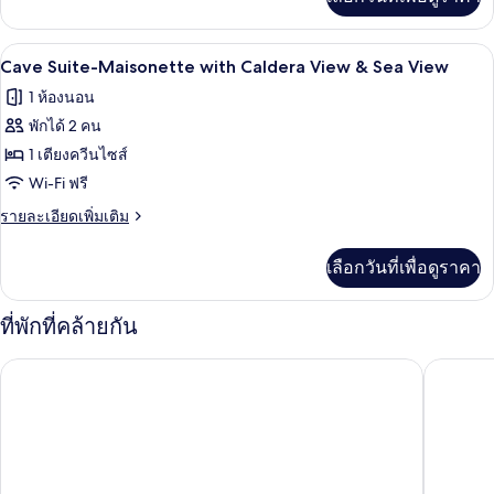
เติม
Caldera
เกี่ยว
View
กับ
เครื่องนอนระดับพรีเมียม, เตียงพร้อมฟูกเ
เปิด
&
5
Two
Cave Suite-Maisonette with Caldera View & Sea View
Bedroom
Sea
ภาพถ่าย
1 ห้องนอน
Maisonette
View
ทั้งหมด
with
พักได้ 2 คน
Caldera
ของ
1 เตียงควีนไซส์
View
Cave
&
Wi-Fi ฟรี
Sea
Suite-
ราย
รายละเอียดเพิ่มเติม
View
Maisonette
ละเอียด
เพิ่ม
with
เลือกวันที่เพื่อดูราคา
เติม
Caldera
เกี่ยว
View
กับ
ที่พักที่คล้ายกัน
&
Cave
Suite-
Sea
Vogue Suites
เทอร์รา 
Maisonette
View
with
Caldera
View
&
Sea
View