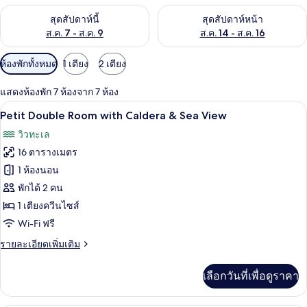
ตรวจสอบจำนวนห้องพักว่างในสุดสัปดาห์นี้ ส.ค. 7 - ส.ค. 9
ตรวจสอบจำนวนห้องพักว่างในสุดส
สุดสัปดาห์นี้
สุดสัปดาห์หน้า
ส.ค. 7 - ส.ค. 9
ส.ค. 14 - ส.ค. 16
ตัว
ห้องพักทั้งหมด
1 เตียง
2 เตียง
กรอง
แสดงห้องพัก 7 ห้องจาก 7 ห้อง
ที่
เครื่องนอนระดับพรีเมียม, เตียงพร้อมฟูกเ
เปิด
มี
4
Petit Double Room with Caldera & Sea View
ให้
ภาพถ่าย
วิวทะเล
สำหรับ
ทั้งหมด
16 ตารางเมตร
ห้อง
ของ
1 ห้องนอน
พัก
Petit
พักได้ 2 คน
Double
1 เตียงควีนไซส์
Room
Wi-Fi ฟรี
with
ราย
รายละเอียดเพิ่มเติม
Caldera
ละเอียด
&
เพิ่ม
เลือกวันที่เพื่อดูราคา
Sea
เติม
เกี่ยว
View
กับ