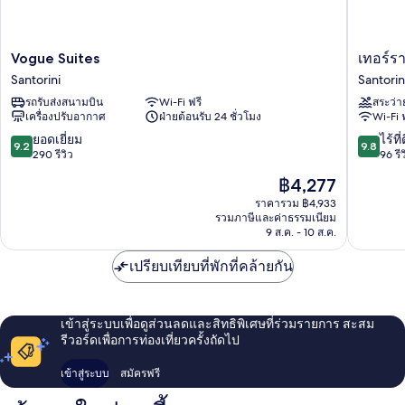
Vogue
เท
Vogue Suites
เทอร์รา
Suites
อร์
Santorini
Santorin
Santorini
รา
รถรับส่งสนามบิน
Wi-Fi ฟรี
สระว่า
เวอร์
เครื่องปรับอากาศ
ฝ่ายต้อนรับ 24 ชั่วโมง
Wi-Fi 
เด
โอ
9.2
9.8
ยอดเยี่ยม
ไร้ที่
9.2
9.8
เอีย
จาก
จาก
290 รีวิว
96 รีว
บาย
10,
10,
ราคา
฿4,277
เค
ยอด
ไร้
ปัจจุบัน
แอนด์
เยี่ยม,
ที่
ราคารวม ฿4,933
คือ
รวมภาษีและค่าธรรมเนียม
เค
290
ติ,
฿4,277
9 ส.ค. - 10 ส.ค.
Santorin
รีวิว
96
รีวิว
เปรียบเทียบที่พักที่คล้ายกัน
เข้าสู่ระบบเพื่อดูส่วนลดและสิทธิพิเศษที่ร่วมรายการ สะสม
รีวอร์ดเพื่อการท่องเที่ยวครั้งถัดไป
เข้าสู่ระบบ
สมัครฟรี