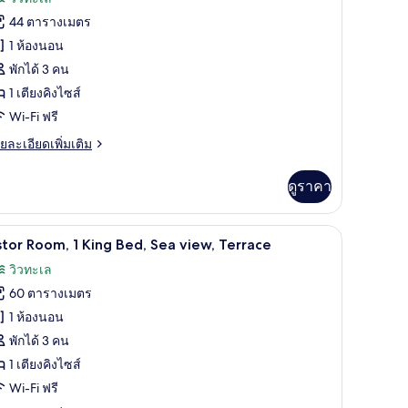
อง
เล
44 ตารางเมตร
rand
1 ห้องนอน
eluxe
พักได้ 3 คน
oom,
1 เตียงคิงไซส์
ing
Wi-Fi ฟรี
ed,
ย
ยละเอียดเพิ่มเติม
ea
เอียด
่ม
iew
ดูราคา
ิม
่ยว
 (Corner) | ผ้าปูที่นอนฝ้ายอียิปต์, เครื่องนอนระดับพรีเมียม, ผ้านวมขนเป็ด
ผ้าปูที่นอนฝ้ายอียิปต์, เครื่องนอนระดับพรีเมียม
ิด
6
rand
tor Room, 1 King Bed, Sea view, Terrace
luxe
าพถ่าย
วิวทะเล
om,
้งหมด
60 ตารางเมตร
ng
อง
1 ห้องนอน
d,
stor
a
พักได้ 3 คน
ew
oom,
1 เตียงคิงไซส์
Wi-Fi ฟรี
ing