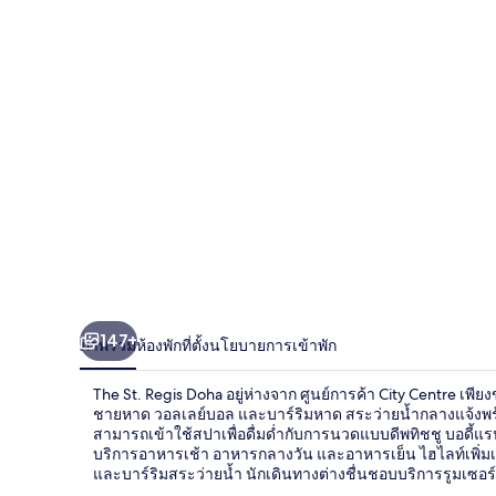
Doha
147+
ภาพรวม
ห้องพัก
ที่ตั้ง
นโยบายการเข้าพัก
The St. Regis Doha อยู่ห่างจาก ศูนย์การค้า City Centre เพี
ชายหาด วอลเลย์บอล และบาร์ริมหาด สระว่ายน้ำกลางแจ้งพร้อ
สามารถเข้าใช้สปาเพื่อดื่มด่ำกับการนวดแบบดีพทิชชู บอดี้แร
บริการอาหารเช้า อาหารกลางวัน และอาหารเย็น ไฮไลท์เพิ่มเต
และบาร์ริมสระว่ายน้ำ นักเดินทางต่างชื่นชอบบริการรูมเซอร์