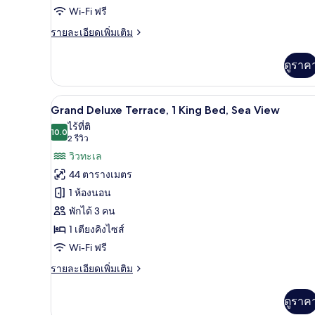
ห้อง
Twin
Wi-Fi ฟรี
มุม
Beds,
ราย
รายละเอียดเพิ่มเติม
Sea
ละเอียด
เพิ่ม
View
ดูราค
เติม
เกี่ยว
กับ
Grand Deluxe Terrace, 1 King Be
เปิด
8
Grand
Grand Deluxe Terrace, 1 King Bed, Sea View
Deluxe
ภาพถ่าย
ไร้ที่ติ
Room,
10.0
10.0 จาก 10
(2
2 รีวิว
ทั้งหมด
2
รีวิว)
วิวทะเล
Twin
ของ
Beds,
44 ตารางเมตร
Grand
Sea
1 ห้องนอน
View
Deluxe
พักได้ 3 คน
Terrace,
1 เตียงคิงไซส์
1
King
Wi-Fi ฟรี
Bed,
ราย
รายละเอียดเพิ่มเติม
Sea
ละเอียด
เพิ่ม
View
ดูราค
เติม