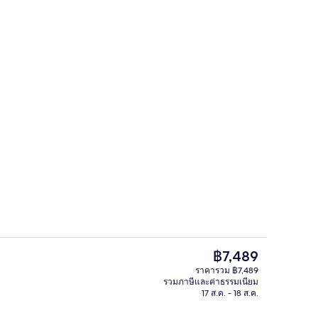
4 บาร์/เลานจ์, บาร์ริมสระว่ายน้ำ, บาร์ร
ก
ราคา
฿7,489
ปัจจุบัน
ราคารวม ฿7,489
฿7,489
รวมภาษีและค่าธรรมเนียม
วิวจากห้องพัก
17 ส.ค. - 18 ส.ค.