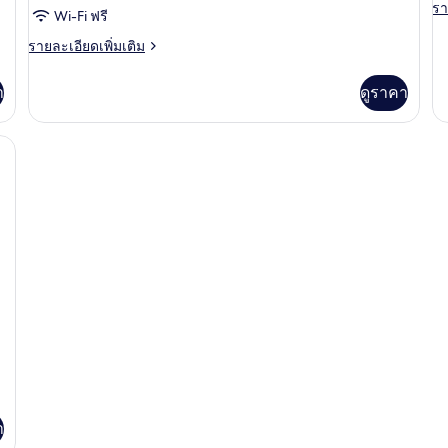
ห้อง
รา
รา
B
Wi-Fi ฟรี
ละ
นอน,
S
เพิ
ราย
รายละเอียดเพิ่มเติม
v
เต
ละเอียด
ปลอด
เกี
เพิ่ม
T
า
ดูราคา
บุหรี่,
กับ
เติม
As
เกี่ยว
วิว
Ro
กับ
d, Sea View | ผ้าปูที่นอนฝ้ายอียิปต์, เครื่องนอนระดับพรีเมียม, ผ้านวมขนเป็ด
1
ทะเล
ห้อง
Ki
สวี
(Corner)
Be
ท,
Se
2
vi
ห้อง
Te
นอน,
ปลอด
บุหรี่,
วิว
ทะเล
(Corner)
า