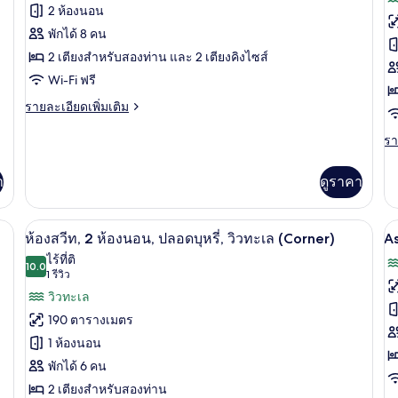
ของ
ข
ท,
2 ห้องนอน
ทะ
1
G
ห้อง
พักได้ 8 คน
ห้อง
D
2 เตียงสำหรับสองท่าน และ 2 เตียงคิงไซส์
นอน
รอยัล
R
Wi-Fi ฟรี
สวีท,
1
ราย
รายละเอียดเพิ่มเติม
3
K
ละเอียด
ห้อง
B
เพิ่ม
รา
รา
เติม
S
ละ
นอน,
เกี่ยว
เพิ
V
า
ดูราคา
วิว
กับ
เต
ห้อง
เกี
ทะเล,
รอยัล
กับ
ห้องสวีท, 2 ห้องนอน, ปลอดบุหรี่, วิวทะเล
เปิด
เป
สวี
ห้อง
11
G
ห้องสวีท, 2 ห้องนอน, ปลอดบุหรี่, วิวทะเล (Corner)
As
ท,
De
ภาพถ่าย
ภ
ไร้ที่ติ
มุม
3
10.0
Ro
10.0 จาก 10
(1
1 รีวิว
ทั้งหมด
ทั
ห้อง
1
รีวิว)
วิวทะเล
นอน,
Ki
ของ
ข
วิว
Be
190 ตารางเมตร
ทะเล,
A
Se
ห้อง
1 ห้องนอน
ห้อง
Vi
R
สวีท,
มุม
พักได้ 6 คน
1
2
2 เตียงสำหรับสองท่าน
K