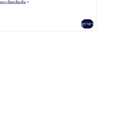
ย
ยละเอียดเพิ่มเติม
ed,
เอียด
ea
่ม
iew,
ิม
่ยว
errace
ดูราคา
tor
om,
ng
d,
a
ew,
rrace