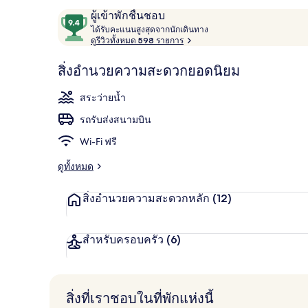
รีวิว
9.4
ผู้เข้าพักชื่นชอบ
ไ
จาก
ได้รับคะแนนสูงสุดจากนักเดินทาง
ด้
ดูรีวิวทั้งหมด 598 รายการ
10,
บริเวณภายน
รั
ผู้
บ
สิ่งอำนวยความสะดวกยอดนิยม
ค
เข้า
ะ
พัก
สระว่ายน้ำ
แ
ชื่น
น
รถรับส่งสนามบิน
น
ชอบ
สู
Wi-Fi ฟรี
ง
สุ
ดูทั้งหมด
ด
จ
สิ่งอำนวยความสะดวกหลัก
(12)
า
ก
นั
ก
สำหรับครอบครัว
(6)
เ
ดิ
น
ท
สิ่งที่เราชอบในที่พักแห่งนี้
า