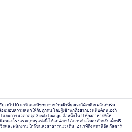
วิดีโอจากที่พั
ยงขับรถไป 10 นาที และมีชายหาดส่วนตัวที่คุณจะได้เพลิดเพลินกับร่ม
มมอบความสนุกให้กับทุกคน โดยผู้เข้าพักที่อยากปรนนิบัติตนเองก็
ป และการนวดกดจุด Sarab Lounge คือหนึ่งใน 11 ห้องอาหารที่ให้
ิมของโรงแรมสุดหรูแห่งนี้ ได้แก่ 4 บาร์/เลานจ์ สโมสรสำหรับเด็กฟรี
วิวจากที่พัก
วิสและพนักงาน ใกล้ขนส่งสาธารณะ: เดิน 12 นาทีถึง สถานีอัล กัสซาร์