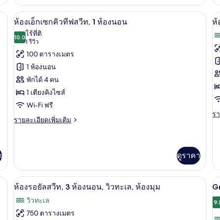
เกี
วิ
Superior
กับ
นอนระดับพรีเมียม, ผ้านวมขนเป็ด
room,
ห้องเอ็กเซกคิวทีฟสวีท, 1 ห้องนอน | ผ้าป
เปิด
เป
8
ท
ห้
ห้องเอ็กเซกคิวทีฟสวีท, 1 ห้องนอน
ห้
2
พัก
ภาพถ่าย
ภ
ไร้ที่ติ
Twin
10.0
เต
10.0 จาก 10
(1
1 รีวิว
Beds
ทั้งหมด
ทั
คิง
รีวิว)
100 ตารางเมตร
ไซ
ของ
ข
1
1 ห้องนอน
เตี
ห้อง
ห้
พักได้ 4 คน
วิว
เอ็ก
สว
ทะ
1 เตียงคิงไซส์
1
เซก
Wi-Fi ฟรี
ห้
รา
รา
คิว
ราย
รายละเอียดเพิ่มเติม
ละ
น
ละเอียด
ทีฟ
เพิ
เพิ่ม
เต
วิ
สวีท,
เติม
เกี
เกี่ยว
า
ดูราคา
ท
1
กับ
กับ
ห้
ห้อง
ห้อง
สวี
นอนระดับพรีเมียม, ผ้านวมขนเป็ด
เอ็ก
ผ้าปูที่นอนฝ้ายอียิปต์, เครื่องนอนระดับ
เปิด
เป
ท,
นอน
11
ห้องรอยัลสวีท, 3 ห้องนอน, วิวทะเล, ห้องมุม
Gr
เซก
1
ภาพถ่าย
ภ
คิว
วิวทะเล
ห้
9.
ทีฟ
ทั้งหมด
ทั
นอ
750 ตารางเมตร
สวี
วิว