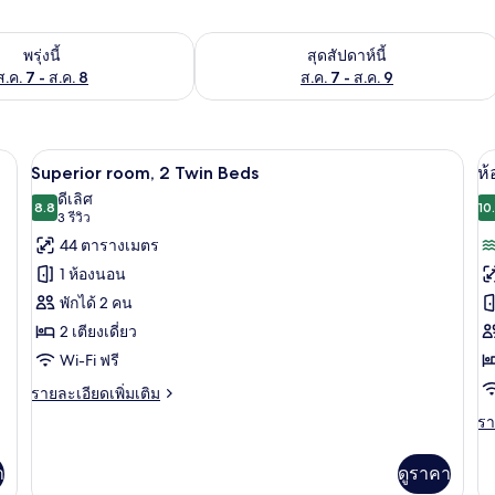
องพักว่างในพรุ่งนี้ ส.ค. 7 - ส.ค. 8
ตรวจสอบจำนวนห้องพักว่างในสุดสัปดาห์นี
พรุ่งนี้
สุดสัปดาห์นี้
ส.ค. 7 - ส.ค. 8
ส.ค. 7 - ส.ค. 9
นอนระดับพรีเมียม, ผ้านวมขนเป็ด
ผ้าปูที่นอนฝ้ายอียิปต์, เครื่องนอนระดับ
เปิด
เป
6
Superior room, 2 Twin Beds
ห้
ภาพถ่าย
ภ
ดีเลิศ
8.8
10
8.8 จาก 10
(3
3 รีวิว
ทั้งหมด
ทั
รีวิว)
44 ตารางเมตร
ของ
ข
1 ห้องนอน
Superior
ห้
พักได้ 2 คน
room,
พั
2 เตียงเดี่ยว
2
เต
Wi-Fi ฟรี
Twin
คิ
Beds
ราย
รายละเอียดเพิ่มเติม
ละเอียด
ไซ
รา
รา
เพิ่ม
ละ
1
เติม
เพิ
เกี่ยว
า
ดูราคา
เต
เต
กับ