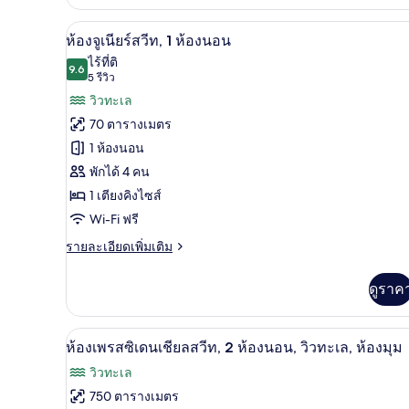
Superior
room,
ผ้าปูที่นอนฝ้ายอียิปต์, เครื่อง
เปิด
6
ห้องจูเนียร์สวีท, 1 ห้องนอน
1
ภาพถ่าย
ไร้ที่ติ
King
9.6
9.6 จาก 10
(5
5 รีวิว
Bed
ทั้งหมด
รีวิว)
วิวทะเล
ของ
70 ตารางเมตร
ห้อง
1 ห้องนอน
จู
พักได้ 4 คน
เนียร์
1 เตียงคิงไซส์
สวีท,
Wi-Fi ฟรี
1
ราย
รายละเอียดเพิ่มเติม
ละเอียด
ห้อง
เพิ่ม
ดูราค
นอน
เติม
เกี่ยว
กับ
ผ้าปูที่นอนฝ้ายอียิปต์, เครื่อง
เปิด
11
ห้อง
ห้องเพรสซิเดนเชียลสวีท, 2 ห้องนอน, วิวทะเล, ห้องมุม
จู
ภาพถ่าย
วิวทะเล
เนียร์
ทั้งหมด
สวี
750 ตารางเมตร