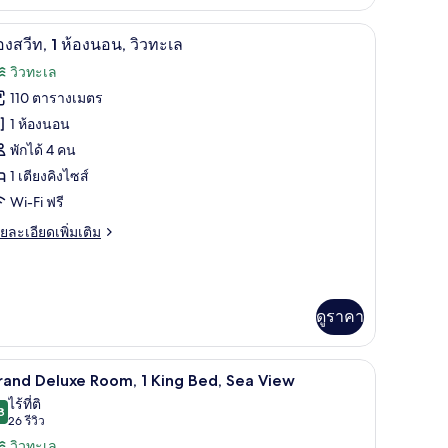
่ยว
ว
ูที่นอนฝ้ายอียิปต์, เครื่องนอนระดับพรีเมียม, ผ้านวมขนเป็ด
ห้องสวีท, 1 ห้องนอน, วิวทะเล | ผ้าปูที่นอนฝ้ายอ
ิด
ะเล
9
อง
องสวีท, 1 ห้องนอน, วิวทะเล
,
าพถ่าย
วิวทะเล
ียง
้งหมด
110 ตารางเมตร
ส์
อง
1 ห้องนอน
ยง,
อง
พักได้ 4 คน
1 เตียงคิงไซส์
ีท,
เล
Wi-Fi ฟรี
อง
ย
ยละเอียดเพิ่มเติม
เอียด
อน,
่ม
ิม
ว
่ยว
ดูราคา
ะเล
อง
พรีเมียม, ผ้านวมขนเป็ด
ผ้าปูที่นอนฝ้ายอียิปต์, เครื่องนอนระดับพรีเมียม
ิด
6
and Deluxe Room, 1 King Bed, Sea View
าพถ่าย
ไร้ที่ติ
อง
8
9.8 จาก 10
(26
26 รีวิว
้งหมด
น,
รีวิว)
วิวทะเล