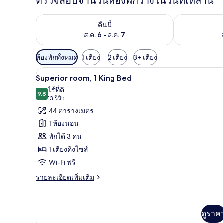
ตรวจสอบจำนวนห้องพักว่างในวันที่เหล่านี้
ตรวจสอบจำนวนห้องพักว่างในคืนนี้ ส.ค. 6 - ส.ค. 7
ตรวจสอบจำนวนห้
คืนนี้
ส.ค. 6 - ส.ค. 7
ตัว
ห้องพักทั้งหมด
1 เตียง
2 เตียง
3+ เตียง
กรอง
ผ้าปูที่นอนฝ้ายอียิปต์, เครื่อง
เปิด
7
Superior room, 1 King Bed
ที่
ภาพถ่าย
ไร้ที่ติ
มี
9.8
9.8 จาก 10
(13
13 รีวิว
ทั้งหมด
ให้
รีวิว)
44 ตารางเมตร
ของ
สำหรับ
1 ห้องนอน
ห้อง
Superior
พักได้ 3 คน
room,
พัก
1 เตียงคิงไซส์
1
Wi-Fi ฟรี
King
Bed
ราย
รายละเอียดเพิ่มเติม
ละเอียด
เพิ่ม
เติม
เกี่ยว
ดูราค
กับ