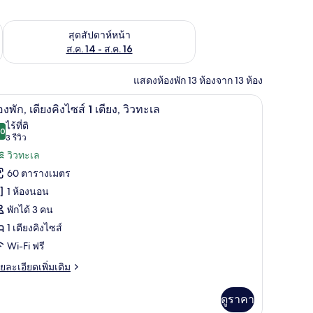
้ ส.ค. 7 - ส.ค. 9
ตรวจสอบจำนวนห้องพักว่างในสุดสัปดาห์หน้า ส.ค. 14 - ส.ค. 16
สุดสัปดาห์หน้า
ส.ค. 14 - ส.ค. 16
แสดงห้องพัก 13 ห้องจาก 13 ห้อง
พรีเมียม, ผ้านวมขนเป็ด
ผ้าปูที่นอนฝ้ายอียิปต์, เครื่องนอนระดับพรีเมียม
ิด
5
องพัก, เตียงคิงไซส์ 1 เตียง, วิวทะเล
าพถ่าย
ไร้ที่ติ
.0
10.0 จาก 10
(3
3 รีวิว
้งหมด
รีวิว)
วิวทะเล
อง
60 ตารางเมตร
อง
1 ห้องนอน
ก,
พักได้ 3 คน
ียง
1 เตียงคิงไซส์
ง
Wi-Fi ฟรี
ส์
ย
ยละเอียดเพิ่มเติม
เอียด
่ม
ดูราคา
ียง,
ิม